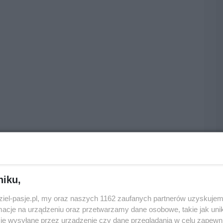
niku,
dziel-pasje.pl, my oraz naszych 1162 zaufanych partnerów uzyskujem
cje na urządzeniu oraz przetwarzamy dane osobowe, takie jak unika
je wysyłane przez urządzenie czy dane przeglądania w celu zapewn