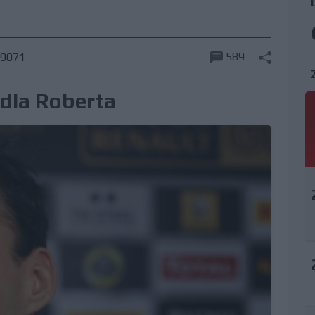
589
9071
 dla Roberta