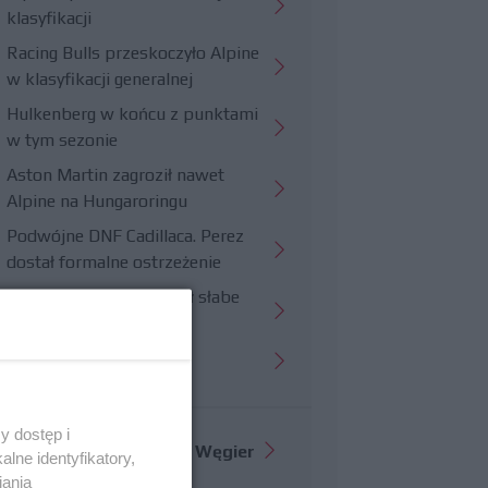
klasyfikacji
Racing Bulls przeskoczyło Alpine
w klasyfikacji generalnej
Hulkenberg w końcu z punktami
w tym sezonie
Aston Martin zagroził nawet
Alpine na Hungaroringu
Podwójne DNF Cadillaca. Perez
dostał formalne ostrzeżenie
Hungaroring potwierdził słabe
strony Williamsa
Trudny wyścig Haasa
y dostęp i
Więcej informacji o
GP Węgier
lne identyfikatory,
iania