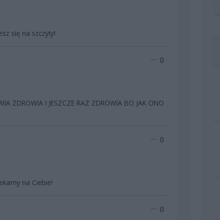
sz się na szczyty!
0
IA ZDROWIA I JESZCZE RAZ ZDROWIA BO JAK ONO
0
ekamy na Ciebie!
0