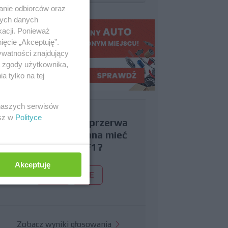
anie odbiorców oraz
nych danych
kacji. Ponieważ
ięcie „Akceptuję”.
ywatności znajdujący
ą zgody użytkownika,
 tylko na tej
 naszych serwisów
esz w
Polityce
Czy uważasz, że przerwa
wakacyjna powinna mieć
miejsce w F1?
Akceptuję
TAK
NIE
Zobacz wyniki głosowania