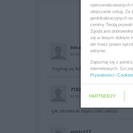
spersonalizowanych re
ulepszanie usług. Za
geolokalizacyjnych or
« Poprzednia
cenimy Twoją prywatno
Zgoda jest dobrowoln
się w lewym dolnym r
ale masz prawo sprzec
bacardi2
witrynie.
07.02.2011 20:34
Zapoznaj się z poniż
internetowych. Szcze
Trzymaj się Robert! Szybkiego powrotu do 
Prywatności
i
Cookie
71830
PARTNERZY
07.02.2011 20:35
tyle zdrowia ile dajesz nam radości
mistrz17