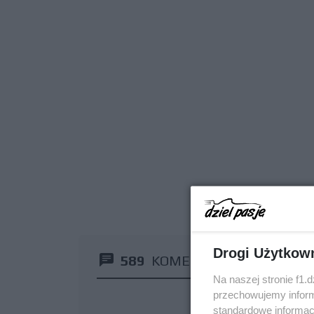
Drogi Użytkow
589
KOMENTARZY
Na naszej stronie f1.
przechowujemy informa
standardowe informac