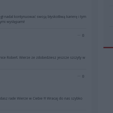
gł nadal kontynuować swoją błyskotliwą karierę i tym
nymi występami!
0
ice Robert. Wierze ze zdobedziesz jeszcze szczyty w
0
i dasz rade Wierze w Ciebie !!! Wracaj do nas szybko