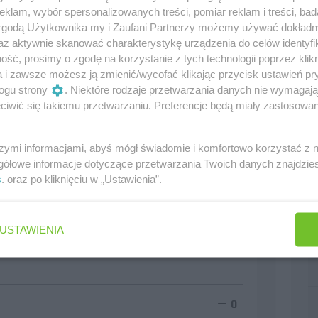
klam, wybór spersonalizowanych treści, pomiar reklam i treści, bad
 zgodą Użytkownika my i Zaufani Partnerzy możemy używać dokład
az aktywnie skanować charakterystykę urządzenia do celów identyfi
1
2
Następna »
ść, prosimy o zgodę na korzystanie z tych technologii poprzez klikn
a i zawsze możesz ją zmienić/wycofać klikając przycisk ustawień pr
ogu strony
. Niektóre rodzaje przetwarzania danych nie wymagaj
0
iwić się takiemu przetwarzaniu. Preferencje będą miały zastosowania
szymi informacjami, abyś mógł świadomie i komfortowo korzystać z
gółowe informacje dotyczące przetwarzania Twoich danych znajdzi
zdrowia! Trzymam kciuki za Ciebie!
s
. oraz po kliknięciu w „Ustawienia”.
0
USTAWIENIA
0