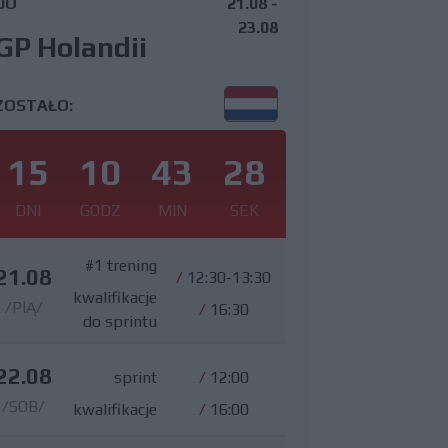
DO
21.08 -
23.08
GP Holandii
ZOSTAŁO:
15
10
43
27
DNI
GODZ
MIN
SEK
#1 trening
21.08
/
12:30-13:30
kwalifikacje
/PIĄ/
/
16:30
do sprintu
22.08
sprint
/
12:00
/SOB/
kwalifikacje
/
16:00