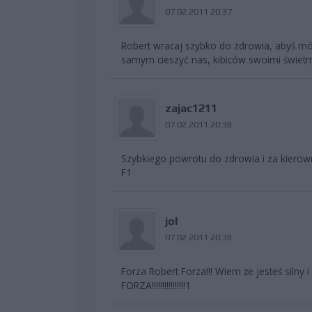
07.02.2011 20:37
Robert wracaj szybko do zdrowia, abyś mó
samym cieszyć nas, kibiców swoimi świet
zajac1211
07.02.2011 20:38
Szybkiego powrotu do zdrowia i za kierown
F1
joł
07.02.2011 20:38
Forza Robert Forza!!! Wiem że jesteś silny 
FORZA!!!!!!!!!!!!!!!!1