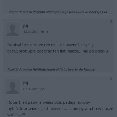
Przejdź do wpisu
Pogoda rekompensuje Red Bullowi decyzje FIA
0
jbj
12.04.2011 16:48
Napisał to szczerze czy nie - nieważne.Liczy się
gest.Spróbujcie odebrać ten list inaczej... nie po polsku.
Przejdź do wpisu
Heidfeld napisał list otwarty do Kubicy
0
jbj
07.02.2011 22:55
Robert jak pewnie wiesz dziś padają miliony
pytań.Odpowiedzi jest niewiele... Ja nie pytam,bo wiem,że
wrócisz!!!