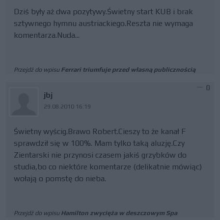
Dziś były aż dwa pozytywy.Świetny start KUB i brak
sztywnego hymnu austriackiego.Reszta nie wymaga
komentarza.Nuda...
Przejdź do wpisu
Ferrari triumfuje przed własną publicznością
0
jbj
29.08.2010 16:19
Świetny wyścig.Brawo Robert.Cieszy to że kanał F
sprawdził się w 100%. Mam tylko taką aluzję.Czy
Zientarski nie przynosi czasem jakiś grzybków do
studia,bo co niektóre komentarze (delikatnie mówiąc)
wołają o pomstę do nieba.
Przejdź do wpisu
Hamilton zwycięża w deszczowym Spa