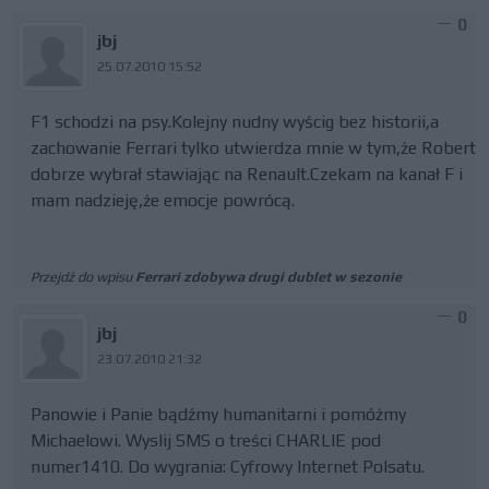
0
jbj
25.07.2010 15:52
F1 schodzi na psy.Kolejny nudny wyścig bez historii,a
zachowanie Ferrari tylko utwierdza mnie w tym,że Robert
dobrze wybrał stawiając na Renault.Czekam na kanał F i
mam nadzieję,że emocje powrócą.
Przejdź do wpisu
Ferrari zdobywa drugi dublet w sezonie
0
jbj
23.07.2010 21:32
Panowie i Panie bądźmy humanitarni i pomóżmy
Michaelowi. Wyslij SMS o treści CHARLIE pod
numer1410. Do wygrania: Cyfrowy Internet Polsatu.