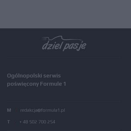
Ogólnopolski serwis
poświęcony Formule 1
M
/
redakcja@formula1.pl
T
/
+ 48 502 700 254