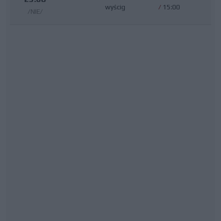
wyścig
/
15:00
/NIE/