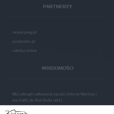
PARTNERZY
skijumping.pl
protipster.pl
ruletka online
WIADOMOŚCI
McCullough całkowicie opuści Astona Martina i
ma trafić do Red Bulla (akt.)
Dochód F1 spadł o 61 procent względem