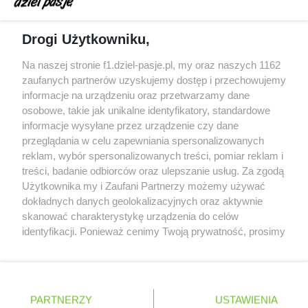
zeszłego sezonu
Obecne silniki muszą polegać na uczących się
Drogi Użytkowniku,
algorytmach?
Honda uświadomiła sobie skalę problemów z
Na naszej stronie f1.dziel-pasje.pl, my oraz naszych 1162
silnikiem dopiero w styczniu
zaufanych partnerów uzyskujemy dostęp i przechowujemy
informacje na urządzeniu oraz przetwarzamy dane
Audi planuje wprowadzić jeszcze cztery duże
osobowe, takie jak unikalne identyfikatory, standardowe
pakiety poprawek w 2026 roku
informacje wysyłane przez urządzenie czy dane
przeglądania w celu zapewniania spersonalizowanych
reklam, wybór spersonalizowanych treści, pomiar reklam i
treści, badanie odbiorców oraz ulepszanie usług. Za zgodą
© 2004 - 2026 GPmedia
Polityka prywatności
Serwis internetowy, z którego korzystasz, używa plików
Użytkownika my i Zaufani Partnerzy możemy używać
cookies. Są to pliki instalowane w urządzeniach
Kopiowanie treści bez
dokładnych danych geolokalizacyjnych oraz aktywnie
końcowych osób korzystających z serwisu, w celu
skanować charakterystykę urządzenia do celów
zgody autorów zabronione.
administrowania serwisem, poprawy jakości
identyfikacji. Ponieważ cenimy Twoją prywatność, prosimy
świadczonych usług w tym dostosowania treści serwisu
o zgodę na korzystanie z tych technologii poprzez
do preferencji użytkownika, utrzymania sesji
kliknięcie „Akceptuję”. Zgoda jest dobrowolna i zawsze
użytkownika oraz dla celów statystycznych i
możesz ją zmienić/wycofać klikając przycisk ustawień
Ta strona jest nieoficjalną stroną internetową i nie jest
targetowania behawioralnego reklamy.
prywatności znajdujący się w lewym dolnym rogu strony
powiązana w żaden sposób z grupą przedsiębiorstw Formula
PARTNERZY
Dowiedz się więcej o naszej polityce
USTAWIENIA
. Niektóre rodzaje przetwarzania danych nie wymagają
One, oraz oznaczeniami F1, FORMULA ONE, FORMULA 1 FIA