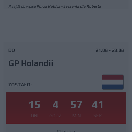
Przejdź do wpisu
Forza Kubica - życzenia dla Roberta
DO
21.08 - 23.08
GP Holandii
ZOSTAŁO:
15
4
57
40
DNI
GODZ
MIN
SEK
#1 trening