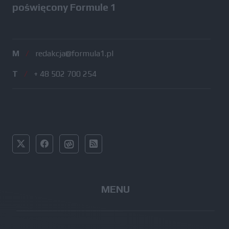
poświęcony Formule 1
M
/
redakcja@formula1.pl
T
/
+ 48 502 700 254
MENU