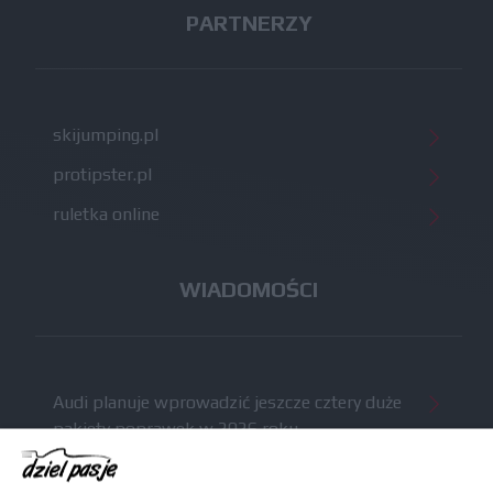
PARTNERZY
skijumping.pl
protipster.pl
ruletka online
WIADOMOŚCI
Audi planuje wprowadzić jeszcze cztery duże
pakiety poprawek w 2026 roku
Gasly dołączył do krytyki obecnych
samochodów F1