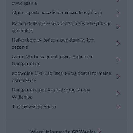
zwyciężania
Alpine spada na szóste miejsce klasyfikacji
Racing Bulls przeskoczyło Alpine w klasyfikacji
generalnej
Hulkenberg w końcu z punktami w tym
sezonie
Aston Martin zagroził nawet Alpine na
Hungaroringu
Podwójne DNF Cadillaca. Perez dostał formalne
ostrzeżenie
Hungaroring potwierdził słabe strony
Williamsa
Trudny wyścig Haasa
Więcej informacji o
GP Węgier