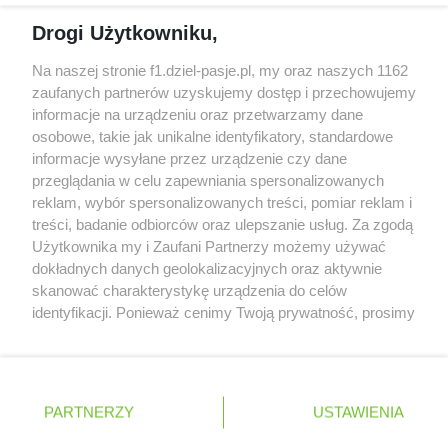
McCullough opuści Astona Martina z końcem
Drogi Użytkowniku,
2026 roku
Na naszej stronie f1.dziel-pasje.pl, my oraz naszych 1162
Poszkodowani kibice z GP Las Vegas 2023
zaufanych partnerów uzyskujemy dostęp i przechowujemy
otrzymają częściowy zwrot pieniędzy
informacje na urządzeniu oraz przetwarzamy dane
osobowe, takie jak unikalne identyfikatory, standardowe
Bottas z kolejnymi sukcesami w kolarstwie
informacje wysyłane przez urządzenie czy dane
przeglądania w celu zapewniania spersonalizowanych
reklam, wybór spersonalizowanych treści, pomiar reklam i
treści, badanie odbiorców oraz ulepszanie usług. Za zgodą
© 2004 - 2026 GPmedia
Polityka prywatności
Serwis internetowy, z którego korzystasz, używa plików
Użytkownika my i Zaufani Partnerzy możemy używać
cookies. Są to pliki instalowane w urządzeniach
Kopiowanie treści bez
dokładnych danych geolokalizacyjnych oraz aktywnie
końcowych osób korzystających z serwisu, w celu
skanować charakterystykę urządzenia do celów
zgody autorów zabronione.
administrowania serwisem, poprawy jakości
identyfikacji. Ponieważ cenimy Twoją prywatność, prosimy
świadczonych usług w tym dostosowania treści serwisu
o zgodę na korzystanie z tych technologii poprzez
do preferencji użytkownika, utrzymania sesji
kliknięcie „Akceptuję”. Zgoda jest dobrowolna i zawsze
użytkownika oraz dla celów statystycznych i
możesz ją zmienić/wycofać klikając przycisk ustawień
Ta strona jest nieoficjalną stroną internetową i nie jest
targetowania behawioralnego reklamy.
prywatności znajdujący się w lewym dolnym rogu strony
powiązana w żaden sposób z grupą przedsiębiorstw Formula
PARTNERZY
Dowiedz się więcej o naszej polityce
USTAWIENIA
. Niektóre rodzaje przetwarzania danych nie wymagają
One, oraz oznaczeniami F1, FORMULA ONE, FORMULA 1 FIA
prywatności
FORMULA ONE WORLD CHAMPIONSHIP, GRAND PRIX i innymi
zgody użytkownika, ale masz prawo sprzeciwić się