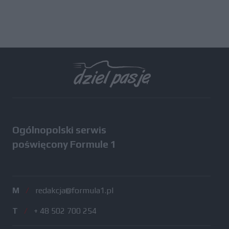
Ogólnopolski serwis
poświęcony Formule 1
M
/
redakcja@formula1.pl
T
/
+ 48 502 700 254