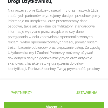
Drogi Użytkowniku,
zeszłego sezonu
Obecne silniki muszą polegać na uczących się
Na naszej stronie f1.dziel-pasje.pl, my oraz naszych 1162
algorytmach?
zaufanych partnerów uzyskujemy dostęp i przechowujemy
informacje na urządzeniu oraz przetwarzamy dane
Honda uświadomiła sobie skalę problemów z
osobowe, takie jak unikalne identyfikatory, standardowe
silnikiem dopiero w styczniu
informacje wysyłane przez urządzenie czy dane
przeglądania w celu zapewniania spersonalizowanych
reklam, wybór spersonalizowanych treści, pomiar reklam i
treści, badanie odbiorców oraz ulepszanie usług. Za zgodą
© 2004 - 2026 GPmedia
Polityka prywatności
Serwis internetowy, z którego korzystasz, używa plików
Użytkownika my i Zaufani Partnerzy możemy używać
cookies. Są to pliki instalowane w urządzeniach
Kopiowanie treści bez
dokładnych danych geolokalizacyjnych oraz aktywnie
końcowych osób korzystających z serwisu, w celu
skanować charakterystykę urządzenia do celów
zgody autorów zabronione.
administrowania serwisem, poprawy jakości
identyfikacji. Ponieważ cenimy Twoją prywatność, prosimy
świadczonych usług w tym dostosowania treści serwisu
o zgodę na korzystanie z tych technologii poprzez
do preferencji użytkownika, utrzymania sesji
kliknięcie „Akceptuję”. Zgoda jest dobrowolna i zawsze
użytkownika oraz dla celów statystycznych i
możesz ją zmienić/wycofać klikając przycisk ustawień
Ta strona jest nieoficjalną stroną internetową i nie jest
targetowania behawioralnego reklamy.
prywatności znajdujący się w lewym dolnym rogu strony
powiązana w żaden sposób z grupą przedsiębiorstw Formula
PARTNERZY
Dowiedz się więcej o naszej polityce
USTAWIENIA
. Niektóre rodzaje przetwarzania danych nie wymagają
One, oraz oznaczeniami F1, FORMULA ONE, FORMULA 1 FIA
prywatności
FORMULA ONE WORLD CHAMPIONSHIP, GRAND PRIX i innymi
zgody użytkownika, ale masz prawo sprzeciwić się
znakami powiązanymi oraz znakami towarowymi należącymi
takiemu przetwarzaniu. Preferencje będą miały
Akceptuję