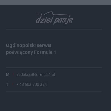
Ogólnopolski serwis
poświęcony Formule 1
M
/
redakcja@formula1.pl
T
/
+ 48 502 700 254