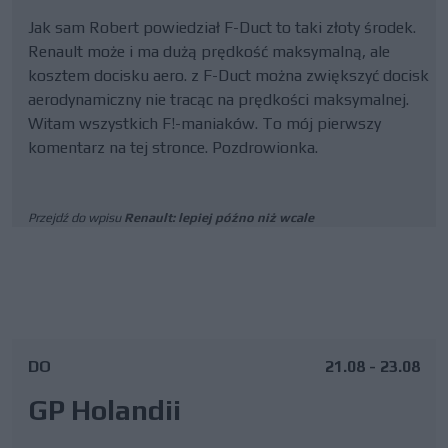
Jak sam Robert powiedział F-Duct to taki złoty środek.
Renault może i ma dużą prędkość maksymalną, ale
kosztem docisku aero. z F-Duct można zwiększyć docisk
aerodynamiczny nie tracąc na prędkości maksymalnej.
Witam wszystkich F!-maniaków. To mój pierwszy
komentarz na tej stronce. Pozdrowionka.
Przejdź do wpisu
Renault: lepiej późno niż wcale
DO
21.08 - 23.08
GP Holandii