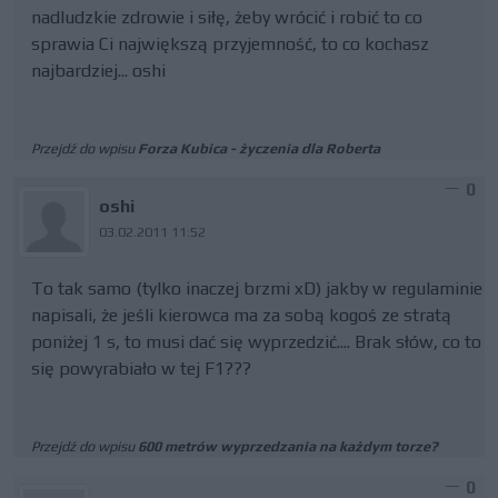
nadludzkie zdrowie i siłę, żeby wrócić i robić to co
sprawia Ci największą przyjemność, to co kochasz
najbardziej... oshi
Przejdź do wpisu
Forza Kubica - życzenia dla Roberta
0
oshi
03.02.2011 11:52
To tak samo (tylko inaczej brzmi xD) jakby w regulaminie
napisali, że jeśli kierowca ma za sobą kogoś ze stratą
poniżej 1 s, to musi dać się wyprzedzić.... Brak słów, co to
się powyrabiało w tej F1???
Przejdź do wpisu
600 metrów wyprzedzania na każdym torze?
0