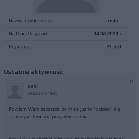
Nazwa użytkownika
oshi
Na Dziel Pasję od
04.08.2010 r.
Reputacja
21 pkt.
Ostatnia aktywność
0
oshi
08.02.2012 19:06
Powiem Wam szczerze, że mnie już te "dzioby" się
opatrzyły... Kwestia przyzwyczajenia...
Przejdź do wpisu
Galeria zdjęć z drugiego dnia testów w Jerez