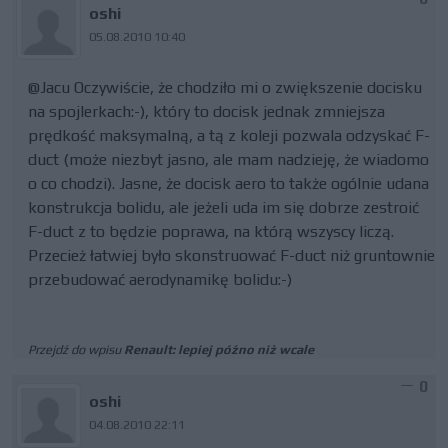
oshi
05.08.2010 10:40
@Jacu Oczywiście, że chodziło mi o zwiększenie docisku
na spojlerkach:-), który to docisk jednak zmniejsza
prędkość maksymalną, a tą z koleji pozwala odzyskać F-
duct (może niezbyt jasno, ale mam nadzieję, że wiadomo
o co chodzi). Jasne, że docisk aero to także ogólnie udana
konstrukcja bolidu, ale jeżeli uda im się dobrze zestroić
F-duct z to będzie poprawa, na którą wszyscy liczą.
Przecież łatwiej było skonstruować F-duct niż gruntownie
przebudować aerodynamikę bolidu:-)
Przejdź do wpisu
Renault: lepiej późno niż wcale
0
oshi
04.08.2010 22:11