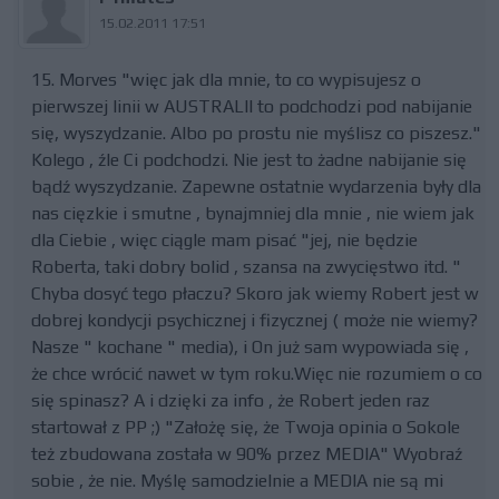
15.02.2011 17:51
15. Morves "więc jak dla mnie, to co wypisujesz o
pierwszej linii w AUSTRALII to podchodzi pod nabijanie
się, wyszydzanie. Albo po prostu nie myślisz co piszesz."
Kolego , źle Ci podchodzi. Nie jest to żadne nabijanie się
bądź wyszydzanie. Zapewne ostatnie wydarzenia były dla
nas cięzkie i smutne , bynajmniej dla mnie , nie wiem jak
dla Ciebie , więc ciągle mam pisać "jej, nie będzie
Roberta, taki dobry bolid , szansa na zwycięstwo itd. "
Chyba dosyć tego płaczu? Skoro jak wiemy Robert jest w
dobrej kondycji psychicznej i fizycznej ( może nie wiemy?
Nasze " kochane " media), i On już sam wypowiada się ,
że chce wrócić nawet w tym roku.Więc nie rozumiem o co
się spinasz? A i dzięki za info , że Robert jeden raz
startował z PP ;) "Założę się, że Twoja opinia o Sokole
też zbudowana została w 90% przez MEDIA" Wyobraź
sobie , że nie. Myślę samodzielnie a MEDIA nie są mi