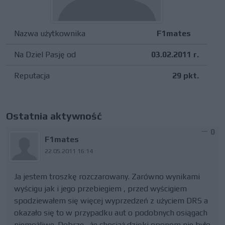
Nazwa użytkownika
F1mates
Na Dziel Pasję od
03.02.2011 r.
Reputacja
29 pkt.
Ostatnia aktywność
0
F1mates
22.05.2011 16:14
Ja jestem troszkę rozczarowany. Zarówno wynikami
wyścigu jak i jego przebiegiem , przed wyścigiem
spodziewałem się więcej wyprzedzeń z użyciem DRS a
okazało się to w przypadku aut o podobnych osiągach
niemożliwe. Dobrze , że chociaż dzięki oponom nie było