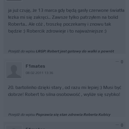
ja już czuję, że 13 marca gdy będą gasły czerwone światła
łezka mi się zakręci... Zawsze tylko patrzyłem na bolid
Roberta... Ale cóż , troszkę poczekamy i znowu tak
będzie :) Robercik zdrowieje i to najważniejsze :)
Przejdź do wpisu
LRGP: Robert jest gotowy do walki o powrót
0
F1mates
08.02.2011 13:36
20. bartolinho dzięki stary , od razu mi lepiej :) Musi być
dobrze! Robert to silna osobowość , wyliże się szybko!
Przejdź do wpisu
Poprawia się stan zdrowia Roberta Kubicy
0