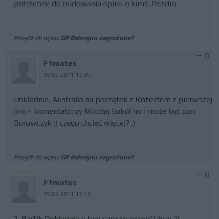
potrzebne do budowania opinii o kimś .Pozdro
Przejdź do wpisu
GP Bahrajnu zagrożone?
0
F1mates
15.02.2011 17:30
Dokładnie, Australia na początek z Robertem z pierwszej
linii + komentatorzy Mikołaj Sokół no i może być pan
Borowczyk :) czego chcieć więcej? ;)
Przejdź do wpisu
GP Bahrajnu zagrożone?
0
F1mates
15.02.2011 17:14
2. Bartik Dokładnie o tym samym pomyślałem :))