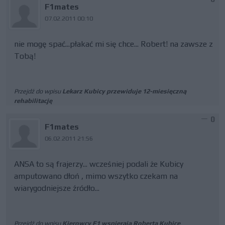
F1mates
07.02.2011 00:10
nie mogę spać...płakać mi się chce... Robert! na zawsze z
Tobą!
Przejdź do wpisu
Lekarz Kubicy przewiduje 12-miesięczną
rehabilitację
0
F1mates
06.02.2011 21:56
ANSA to są frajerzy... wcześniej podali że Kubicy
amputowano dłoń , mimo wszytko czekam na
wiarygodniejsze źródło...
Przejdź do wpisu
Kierowcy F1 wspierają Roberta Kubicę