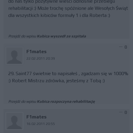
do nas tylko pozytywne wieści odnośnie przebiegu
rehabilitacji :) Może trochę spóźnione ale Wesołych Świąt
dla wszystkich kibiców formuły 1 i dla Roberta :)
Przejdź do wpisu
Kubica wyszedł ze szpitala
0
F1mates
22.02.2011 20:39
29. Saint77 świetnie to napisałeś , zgadzam się w 1000%
:) Robert Mistrzu zdrówka, jesteśmy z Tobą :)
Przejdź do wpisu
Kubica rozpoczyna rehabilitację
0
F1mates
16.02.2011 20:55