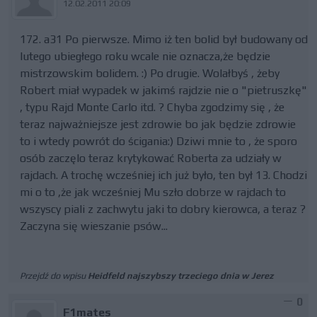
12.02.2011 20:09
172. a31 Po pierwsze. Mimo iż ten bolid był budowany od
lutego ubiegłego roku wcale nie oznacza,że będzie
mistrzowskim bolidem. :) Po drugie. Wolałbyś , żeby
Robert miał wypadek w jakimś rajdzie nie o "pietruszkę"
, typu Rajd Monte Carlo itd. ? Chyba zgodzimy się , że
teraz najważniejsze jest zdrowie bo jak będzie zdrowie
to i wtedy powrót do ścigania:) Dziwi mnie to , że sporo
osób zaczęlo teraz krytykować Roberta za udziały w
rajdach. A trochę wcześniej ich już było, ten był 13. Chodzi
mi o to ,że jak wcześniej Mu szło dobrze w rajdach to
wszyscy piali z zachwytu jaki to dobry kierowca, a teraz ?
Zaczyna się wieszanie psów...
Przejdź do wpisu
Heidfeld najszybszy trzeciego dnia w Jerez
0
F1mates