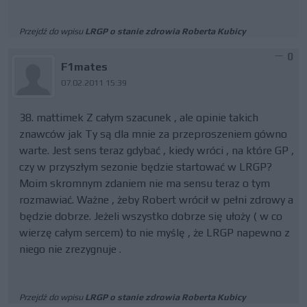
Przejdź do wpisu
LRGP o stanie zdrowia Roberta Kubicy
0
F1mates
07.02.2011 15:39
38. mattimek Z całym szacunek , ale opinie takich
znawców jak Ty są dla mnie za przeproszeniem gówno
warte. Jest sens teraz gdybać , kiedy wróci , na które GP ,
czy w przyszłym sezonie będzie startować w LRGP?
Moim skromnym zdaniem nie ma sensu teraz o tym
rozmawiać. Ważne , żeby Robert wrócił w pełni zdrowy a
będzie dobrze. Jeżeli wszystko dobrze się ułoży ( w co
wierzę całym sercem) to nie myślę , że LRGP napewno z
niego nie zrezygnuje .
Przejdź do wpisu
LRGP o stanie zdrowia Roberta Kubicy