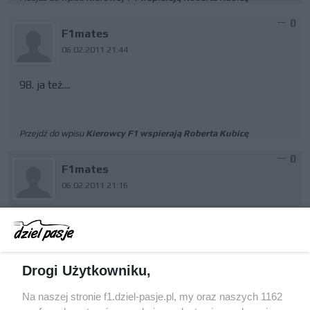
0
F1mates
06.02.2011 21:44
98. ja też....
Przejdź do wpisu
Kierowcy F1 wspierają Roberta Kubicę
0
F1mates
06.02.2011 21:16
wiecie czy już się skończyła operacja???? bo widzę tylko
nieoficjalne informację....
Drogi Użytkowniku,
Przejdź do wpisu
Kierowcy F1 wspierają Roberta Kubicę
Na naszej stronie f1.dziel-pasje.pl, my oraz naszych 1162