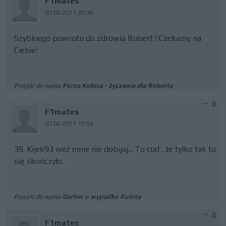
F1mates
07.02.2011 20:36
Szybkiego powrotu do zdrowia Robert ! Czekamy na
Ciebie!
Przejdź do wpisu
Forza Kubica - życzenia dla Roberta
0
F1mates
07.02.2011 19:53
39. Kijek93 weź mnie nie dobijaj... To cud , że tylko tak to
się skończyło.
Przejdź do wpisu
Gerber o wypadku Kubicy
0
F1mates