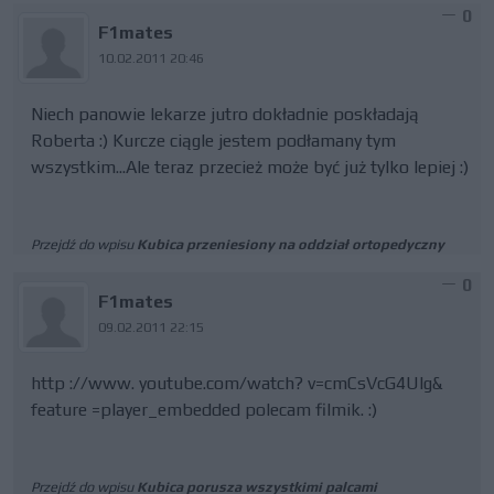
0
F1mates
10.02.2011 20:46
Niech panowie lekarze jutro dokładnie poskładają
Roberta :) Kurcze ciągle jestem podłamany tym
wszystkim...Ale teraz przecież może być już tylko lepiej :)
Przejdź do wpisu
Kubica przeniesiony na oddział ortopedyczny
0
F1mates
09.02.2011 22:15
http ://www. youtube.com/watch? v=cmCsVcG4Ulg&
feature =player_embedded polecam filmik. :)
Przejdź do wpisu
Kubica porusza wszystkimi palcami