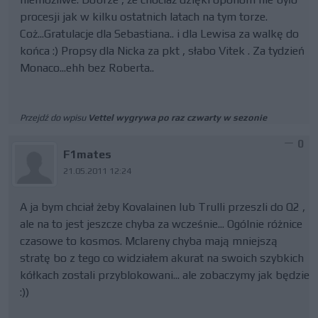
procesji jak w kilku ostatnich latach na tym torze.
Coż...Gratulacje dla Sebastiana.. i dla Lewisa za walkę do
końca :) Propsy dla Nicka za pkt , słabo Vitek . Za tydzień
Monaco...ehh bez Roberta..
Przejdź do wpisu
Vettel wygrywa po raz czwarty w sezonie
0
F1mates
21.05.2011 12:24
A ja bym chciał żeby Kovalainen lub Trulli przeszli do Q2 ,
ale na to jest jeszcze chyba za wcześnie... Ogólnie różnice
czasowe to kosmos. Mclareny chyba mają mniejszą
stratę bo z tego co widziałem akurat na swoich szybkich
kółkach zostali przyblokowani... ale zobaczymy jak będzie
:))