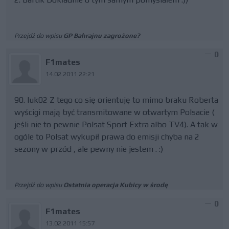
Przejdź do wpisu
GP Bahrajnu zagrożone?
0
F1mates
14.02.2011 22:21
90. luk02 Z tego co się orientuję to mimo braku Roberta
wyścigi mają być transmitowane w otwartym Polsacie (
jeśli nie to pewnie Polsat Sport Extra albo TV4). A tak w
ogóle to Polsat wykupił prawa do emisji chyba na 2
sezony w przód , ale pewny nie jestem . :)
Przejdź do wpisu
Ostatnia operacja Kubicy w środę
0
F1mates
13.02.2011 15:57