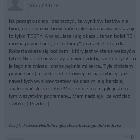
12.02.2011 19:19
Na początku chcę , zaznaczyć , że wyników testów nie
biorę na poważnie bo w końcu jak sama nazwa wskazuje
to tylko TESTY. A więc...Jeżeli się okaże , że ten bolid R31
można powiedzieć , że "robiony" przez Roberta i dla
Roberta okaże się bolidem , który jest w stanie walczyć o
tytuł i Nick będzie walczył a nawet zdobędzie ten tytuł...to
ja tego nie zniosę , chyba pęknie mi serce.. Tyle chciałem
powiedzieć:) a Ty Robert zdrowiej jak najszybciej , już
nawet tych wyników testów nie chce mi się bardziej
analizować skoro Ciebie Mistrzu nie ma...ciągle jestem
tym wszystkim podłamany... Mam nadzieję , że wrócisz
szybko :) Pozdro :)
Przejdź do wpisu
Heidfeld najszybszy trzeciego dnia w Jerez
0