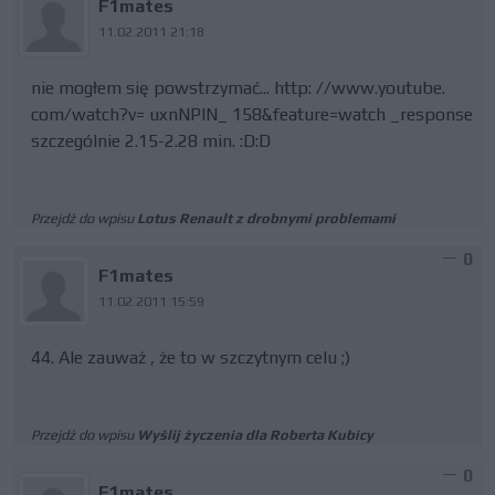
F1mates
11.02.2011 21:18
nie mogłem się powstrzymać... http: //www.youtube.
com/watch?v= uxnNPlN_ 158&feature=watch _response
szczególnie 2.15-2.28 min. :D:D
Przejdź do wpisu
Lotus Renault z drobnymi problemami
0
F1mates
11.02.2011 15:59
44. Ale zauważ , że to w szczytnym celu ;)
Przejdź do wpisu
Wyślij życzenia dla Roberta Kubicy
0
F1mates