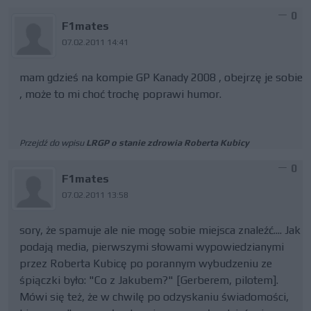
0
F1mates
07.02.2011 14:41
mam gdzieś na kompie GP Kanady 2008 , obejrzę je sobie
, może to mi choć trochę poprawi humor.
Przejdź do wpisu
LRGP o stanie zdrowia Roberta Kubicy
0
F1mates
07.02.2011 13:58
sory, że spamuje ale nie mogę sobie miejsca znaleźć.... Jak
podają media, pierwszymi słowami wypowiedzianymi
przez Roberta Kubicę po porannym wybudzeniu ze
śpiączki było: "Co z Jakubem?" [Gerberem, pilotem].
Mówi się też, że w chwilę po odzyskaniu świadomości,