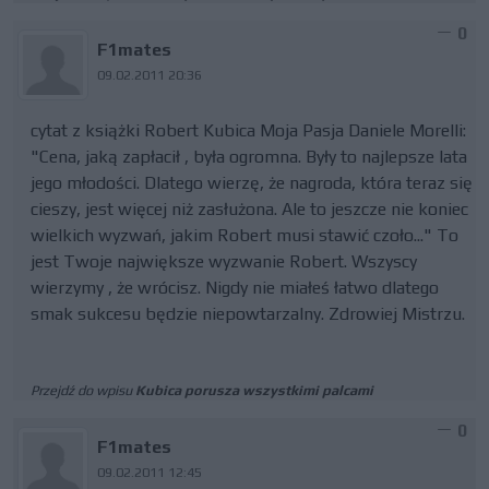
0
F1mates
09.02.2011 20:36
cytat z książki Robert Kubica Moja Pasja Daniele Morelli:
"Cena, jaką zapłacił , była ogromna. Były to najlepsze lata
jego młodości. Dlatego wierzę, że nagroda, która teraz się
cieszy, jest więcej niż zasłużona. Ale to jeszcze nie koniec
wielkich wyzwań, jakim Robert musi stawić czoło..." To
jest Twoje największe wyzwanie Robert. Wszyscy
wierzymy , że wrócisz. Nigdy nie miałeś łatwo dlatego
smak sukcesu będzie niepowtarzalny. Zdrowiej Mistrzu.
Przejdź do wpisu
Kubica porusza wszystkimi palcami
0
F1mates
09.02.2011 12:45