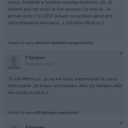
sezon...Heidfeld w bolidzie naszego Roberta....eh... A
Robert jeśli nie wróci w tym sezonie ( ja wierzę , że
jednak wróci ) to 2012 pokaże wszystkim jakim jest
nietuzinkowym kierowcą . :) Zdrówka Mistrzu :)
Przejdź do wpisu
Renault: Heidfeld zastąpi Kubicę
0
F1mates
15.02.2011 17:53
16 elin Wiesz co , ja się nie będę wypowiadał bo zaraz
ktoś powie , że kogoś wyszydzam, albo się nabijam albo
nie myślę co pisze ;)
Przejdź do wpisu
GP Bahrajnu zagrożone?
0
F1mates