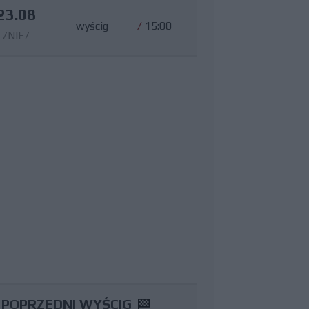
23.08
wyścig
/
15:00
/NIE/
POPRZEDNI WYŚCIG