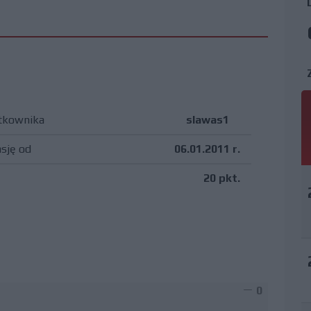
tkownika
slawas1
asję od
06.01.2011 r.
20 pkt.
0