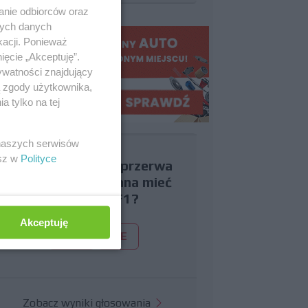
anie odbiorców oraz
nych danych
kacji. Ponieważ
ięcie „Akceptuję”.
ywatności znajdujący
ą zgody użytkownika,
 tylko na tej
 naszych serwisów
esz w
Polityce
Czy uważasz, że przerwa
wakacyjna powinna mieć
miejsce w F1?
Akceptuję
TAK
NIE
Zobacz wyniki głosowania