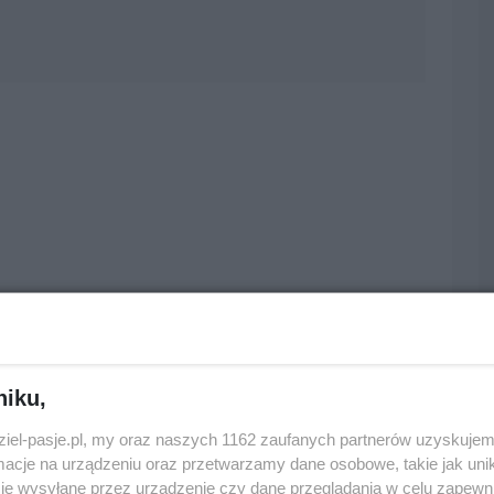
niku,
dziel-pasje.pl, my oraz naszych 1162 zaufanych partnerów uzyskujem
cje na urządzeniu oraz przetwarzamy dane osobowe, takie jak unika
je wysyłane przez urządzenie czy dane przeglądania w celu zapewn