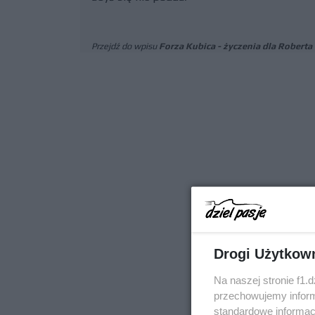
Przejdź do wpisu
Forza Kubica - życzenia dla Roberta
Drogi Użytkow
Na naszej stronie f1.
przechowujemy informa
standardowe informac