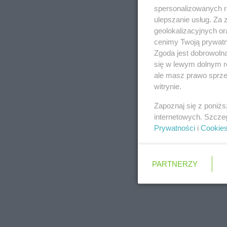
spersonalizowanych re
ulepszanie usług. Za
geolokalizacyjnych or
cenimy Twoją prywatno
Zgoda jest dobrowoln
się w lewym dolnym r
ale masz prawo sprzec
witrynie.
Zapoznaj się z poniż
internetowych. Szcze
Prywatności
i
Cookie
PARTNERZY