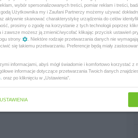
klam, wybór spersonalizowanych treści, pomiar reklam i treści, bad
 zgodą Użytkownika my i Zaufani Partnerzy możemy używać dokład
az aktywnie skanować charakterystykę urządzenia do celów identyfi
ść, prosimy o zgodę na korzystanie z tych technologii poprzez klikn
a i zawsze możesz ją zmienić/wycofać klikając przycisk ustawień pr
ogu strony
. Niektóre rodzaje przetwarzania danych nie wymagaj
iwić się takiemu przetwarzaniu. Preferencje będą miały zastosowania
szymi informacjami, abyś mógł świadomie i komfortowo korzystać z
gółowe informacje dotyczące przetwarzania Twoich danych znajdzi
s
. oraz po kliknięciu w „Ustawienia”.
USTAWIENIA