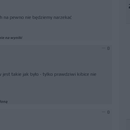
h na pewno nie będziemy narzekać
ie na wyniki
0
st takie jak było - tylko prawdziwi kibice nie
loną
0