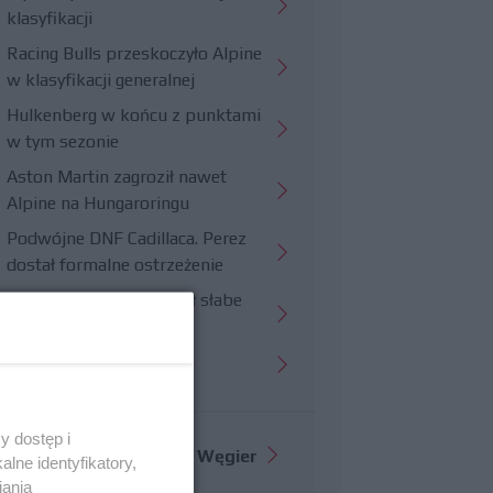
klasyfikacji
Racing Bulls przeskoczyło Alpine
w klasyfikacji generalnej
Hulkenberg w końcu z punktami
w tym sezonie
Aston Martin zagroził nawet
Alpine na Hungaroringu
Podwójne DNF Cadillaca. Perez
dostał formalne ostrzeżenie
Hungaroring potwierdził słabe
strony Williamsa
Trudny wyścig Haasa
y dostęp i
Więcej informacji o
GP Węgier
lne identyfikatory,
iania