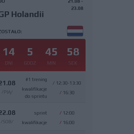
DO
21.08 -
23.08
GP Holandii
ZOSTAŁO:
14
5
45
57
DNI
GODZ
MIN
SEK
#1 trening
21.08
/
12:30-13:30
kwalifikacje
/PIĄ/
/
16:30
do sprintu
22.08
sprint
/
12:00
/SOB/
kwalifikacje
/
16:00