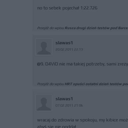
no to sebek pojechał 1:22.726
Przejdź do wpisu
Rusza drugi dzień testów pod Barce
slawas1
20.02.2011 22:13
@9. D4ViD nie ma takiej potrzeby, sami zrezy
Przejdź do wpisu
HRT opuści ostatni dzień testów po
slawas1
07.02.2011 21:06
wracaj do zdrowia w spokoju, my kibice moż
abyś się nie poddał