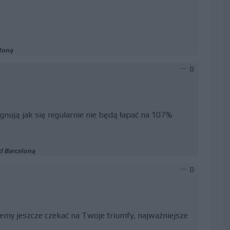
loną
0
gnują jak się regularnie nie będą łapać na 107%
d Barceloną
0
emy jeszcze czekać na Twoje triumfy, najważniejsze