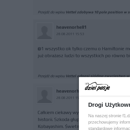
Przejdź do wpisu
Vettel zdobywa 10 pole position w 
heavenorhell1
28.08.2011 15:53
@1 wszystko ok tylko czemu o Hamiltonie mó
już obrażasz ludzi to wszystkich po równo bi
Przejdź do wpisu
Vettel odnosi siódme zwycięstwo w
heavenorhell1
28.08.2011 15:51
Drogi Użytkow
Całkiem ciekawy wyścig, dobra postawa Schu
Na naszej stronie f1.
historii. Szkoda głupiego wypadku Hamiltona,
przechowujemy informa
Kobayashim. Świetny wyścig Buttona, gratul
standardowe informac