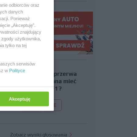
anie odbiorców oraz
nych danych
kacji. Ponieważ
ięcie „Akceptuję”.
ywatności znajdujący
ą zgody użytkownika,
 tylko na tej
 naszych serwisów
esz w
Polityce
Czy uważasz, że przerwa
wakacyjna powinna mieć
miejsce w F1?
Akceptuję
TAK
NIE
Zobacz wyniki głosowania