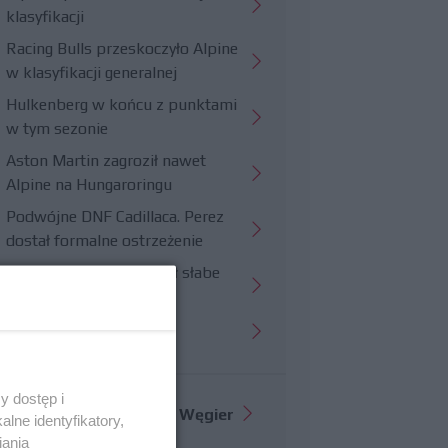
klasyfikacji
Racing Bulls przeskoczyło Alpine
w klasyfikacji generalnej
Hulkenberg w końcu z punktami
w tym sezonie
Aston Martin zagroził nawet
Alpine na Hungaroringu
Podwójne DNF Cadillaca. Perez
dostał formalne ostrzeżenie
Hungaroring potwierdził słabe
strony Williamsa
Trudny wyścig Haasa
y dostęp i
Więcej informacji o
GP Węgier
lne identyfikatory,
iania