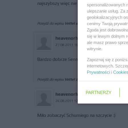
najszybszy więc nie ma tu o czym pisać
spersonalizowanych re
ulepszanie usług. Za
geolokalizacyjnych or
cenimy Twoją prywatno
Przejdź do wpisu
Vettel odnosi siódme zwycięstwo w
Zgoda jest dobrowoln
się w lewym dolnym r
heavenorhell1
ale masz prawo sprzec
27.08.2011 16:17
witrynie.
Bardzo dobrze Senna, liczę że na stałe zastąp
Zapoznaj się z poniż
internetowych. Szcze
Prywatności
i
Cookie
Przejdź do wpisu
Vettel zdobywa pole position przed 
PARTNERZY
heavenorhell1
26.08.2011 12:15
Miło zobaczyć Schumiego na szczycie :)