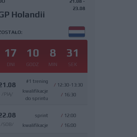
DO
21.08 -
23.08
GP Holandii
ZOSTAŁO:
17
10
8
30
DNI
GODZ
MIN
SEK
#1 trening
21.08
/
12:30-13:30
kwalifikacje
/PIĄ/
/
16:30
do sprintu
22.08
sprint
/
12:00
/SOB/
kwalifikacje
/
16:00