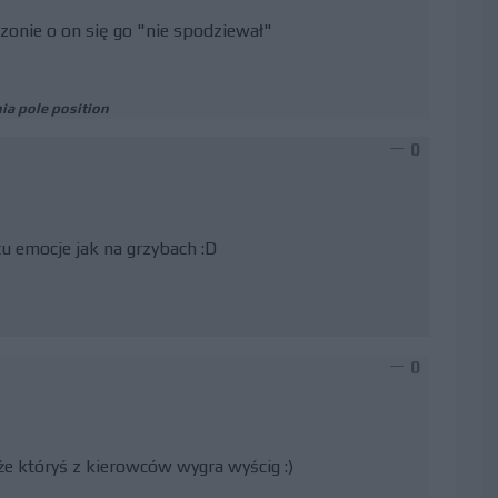
sezonie o on się go "nie spodziewał"
ia pole position
0
u emocje jak na grzybach :D
0
że któryś z kierowców wygra wyścig :)