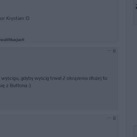
r Krystian :D
walifikacjach
0
yścigu, gdyby wyścig trwał 2 okrążenia dłużej to
ę z Buttona :)
0