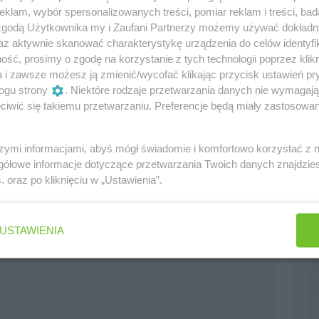
klam, wybór spersonalizowanych treści, pomiar reklam i treści, bad
 zgodą Użytkownika my i Zaufani Partnerzy możemy używać dokład
az aktywnie skanować charakterystykę urządzenia do celów identyfi
ść, prosimy o zgodę na korzystanie z tych technologii poprzez klikn
 sezonie
a i zawsze możesz ją zmienić/wycofać klikając przycisk ustawień pr
0
ogu strony
. Niektóre rodzaje przetwarzania danych nie wymagaj
iwić się takiemu przetwarzaniu. Preferencje będą miały zastosowania
i Heidfelda :)
szymi informacjami, abyś mógł świadomie i komfortowo korzystać z
gółowe informacje dotyczące przetwarzania Twoich danych znajdzi
s
. oraz po kliknięciu w „Ustawienia”.
GP Belgii
0
USTAWIENIA