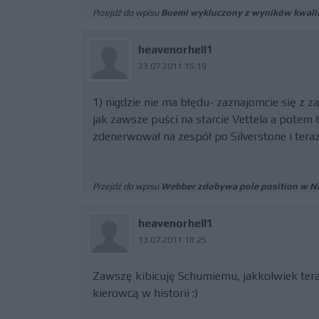
Przejdź do wpisu
Buemi wykluczony z wyników kwalif
heavenorhell1
23.07.2011 15:19
1) nigdzie nie ma błędu- zaznajomcie się z z
jak zawsze puści na starcie Vettela a potem
zdenerwował na zespół po Silverstone i teraz
Przejdź do wpisu
Webber zdobywa pole position w N
heavenorhell1
13.07.2011 18:25
Zawszę kibicuję Schumiemu, jakkolwiek tera
kierowcą w historii :)