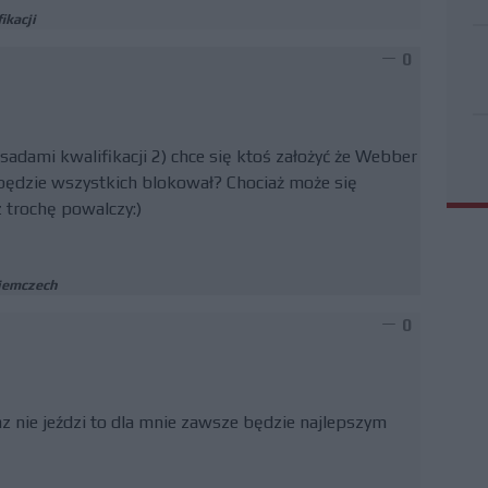
ikacji
0
asadami kwalifikacji 2) chce się ktoś założyć że Webber
 będzie wszystkich blokował? Chociaż może się
 trochę powalczy:)
iemczech
0
z nie jeździ to dla mnie zawsze będzie najlepszym