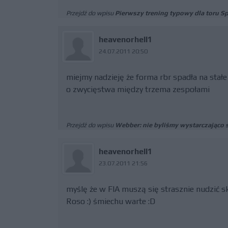
Przejdź do wpisu
Pierwszy trening typowy dla toru S
heavenorhell1
24.07.2011 20:50
miejmy nadzieję że forma rbr spadła na stał
o zwycięstwa między trzema zespołami
Przejdź do wpisu
Webber: nie byliśmy wystarczająco 
heavenorhell1
23.07.2011 21:56
myślę że w FIA muszą się strasznie nudzić s
Roso :) śmiechu warte :D