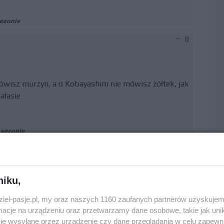
sezonie
0
wisz murzyn, a o Kobayashim nie mówisz żółtek, jak
ałasie
 sezonie
0
niku,
miego, który dla mnie jest najlepszym kierowcą w
dziel-pasje.pl, my oraz naszych 1160 zaufanych partnerów uzyskujem
 bo mógł zejść na wewnętrzną i i tak by był przez
cje na urządzeniu oraz przetwarzamy dane osobowe, takie jak unika
uję mu awansu o 10 miejsc. Red Bull wiadomo że był
je wysyłane przez urządzenie czy dane przeglądania w celu zapewn