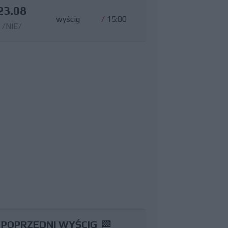
23.08
wyścig
/
15:00
/NIE/
POPRZEDNI WYŚCIG