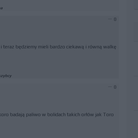
pa
0
e i teraz będziemy mieli bardzo ciekawą i równą walkę
szybcy
0
koro badają paliwo w bolidach takich orłów jak Toro