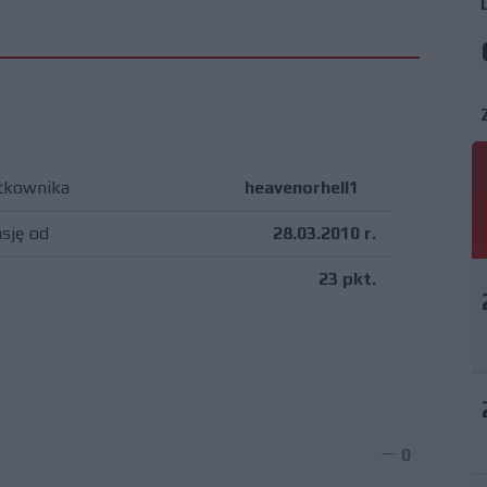
tkownika
heavenorhell1
asję od
28.03.2010 r.
23 pkt.
0