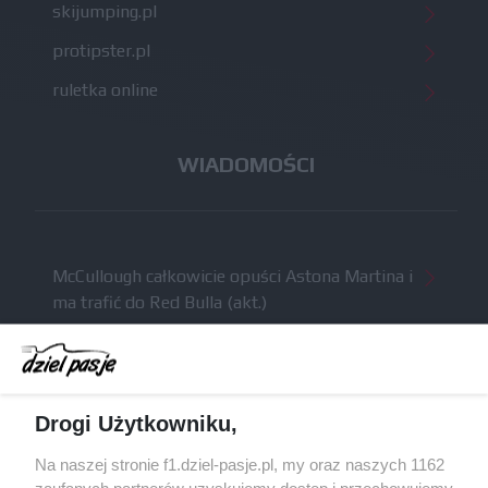
skijumping.pl
protipster.pl
ruletka online
WIADOMOŚCI
McCullough całkowicie opuści Astona Martina i
ma trafić do Red Bulla (akt.)
Dochód F1 spadł o 61 procent względem
zeszłego sezonu
Obecne silniki muszą polegać na uczących się
Drogi Użytkowniku,
algorytmach?
Honda uświadomiła sobie skalę problemów z
Na naszej stronie f1.dziel-pasje.pl, my oraz naszych 1162
silnikiem dopiero w styczniu
zaufanych partnerów uzyskujemy dostęp i przechowujemy