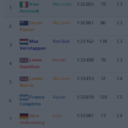
Kimi
Mercedes
1:32.803
79
C3
1
Antonelli
Oscar
McLaren
1:32.861
86
C3
2
Piastri
Max
Red Bull
1:33.162
139
C3
3
Verstappen
Lewis
Ferrari
1:33.408
78
C3
4
Hamilton
Lando
McLaren
1:33.453
72
C4
5
Norris
Franco
Alpine
1:33.818
120
C5
6
Colapinto
Nico
Audi
1:33.987
73
C4
7
Hulkenberg