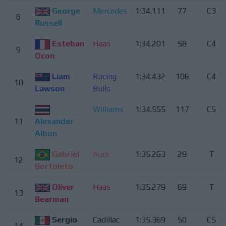
George
Mercedes
1:34.111
77
C3
8
Russell
Esteban
Haas
1:34.201
58
C4
9
Ocon
Liam
Racing
1:34.432
106
C4
10
Lawson
Bulls
Williams
1:34.555
117
C5
11
Alexander
Albon
Gabriel
Audi
1:35.263
29
T
12
Bortoleto
Oliver
Haas
1:35.279
69
T
13
Bearman
Sergio
Cadillac
1:35.369
50
C5
14