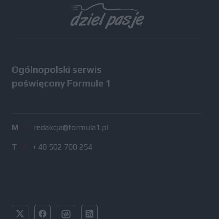
Ogólnopolski serwis
poświęcony Formule 1
M
/
redakcja@formula1.pl
T
/
+ 48 502 700 254