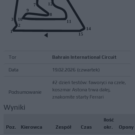
12
7
9
8
10
3
11
2
14
1
15
Tor
Bahrain International Circuit
Data
19.02.2026 (czwartek)
#2 dzień testów: faworyci na czele,
koszmar Astona trwa dalej,
Podsumowanie
znakomite starty Ferrari
Wyniki
Ilość
Poz.
Kierowca
Zespół
Czas
okr.
Opony