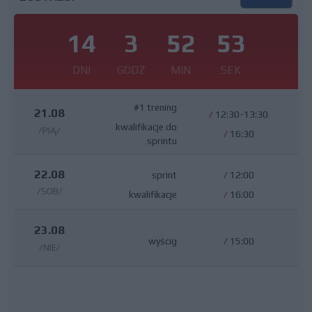
14
3
52
53
DNI
GODZ
MIN
SEK
#1 trening
21.08
/
12:30-13:30
kwalifikacje do
/PIĄ/
/
16:30
sprintu
22.08
sprint
/
12:00
/SOB/
kwalifikacje
/
16:00
23.08
wyścig
/
15:00
/NIE/