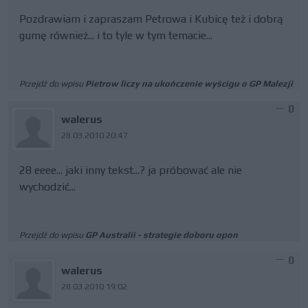
Pozdrawiam i zapraszam Petrowa i Kubicę też i dobrą
gumę również... i to tyle w tym temacie...
Przejdź do wpisu
Pietrow liczy na ukończenie wyścigu o GP Malezji
0
walerus
28.03.2010 20:47
28 eeee... jaki inny tekst...? ja próbować ale nie
wychodzić...
Przejdź do wpisu
GP Australii - strategie doboru opon
0
walerus
28.03.2010 19:02