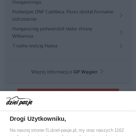
Hungaroringu
Podwójne DNF Cadillaca. Perez dostał formalne
ostrzeżenie
Hungaroring potwierdził słabe strony
Williamsa
Trudny wyścig Haasa
Więcej informacji o
GP Węgier
Drogi Użytkowniku,
Na naszej stronie f1.dziel-pasje.pl, my oraz naszych 1162