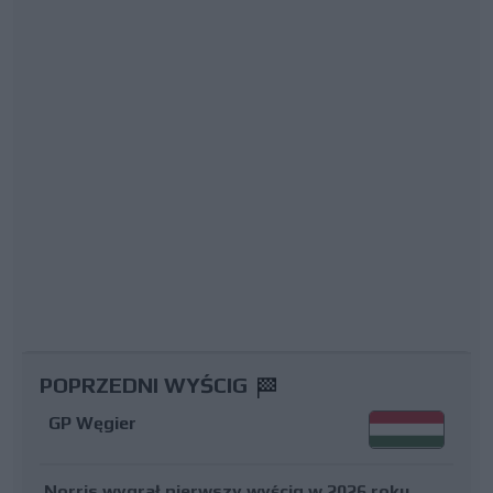
POPRZEDNI WYŚCIG
GP Węgier
Norris wygrał pierwszy wyścig w 2026 roku.