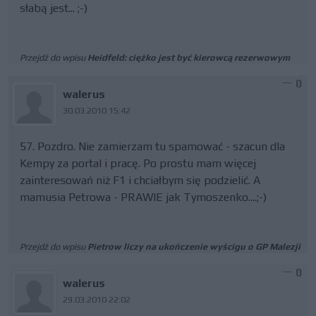
słabą jest... ;-)
Przejdź do wpisu
Heidfeld: ciężko jest być kierowcą rezerwowym
0
walerus
30.03.2010 15:42
57. Pozdro. Nie zamierzam tu spamować - szacun dla
Kempy za portal i pracę. Po prostu mam więcej
zainteresowań niż F1 i chciałbym się podzielić. A
mamusia Petrowa - PRAWIE jak Tymoszenko....;-)
Przejdź do wpisu
Pietrow liczy na ukończenie wyścigu o GP Malezji
0
walerus
29.03.2010 22:02