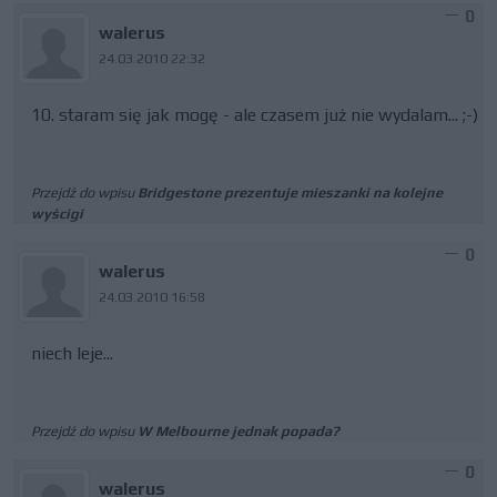
0
walerus
24.03.2010 22:32
10. staram się jak mogę - ale czasem już nie wydalam... ;-)
Przejdź do wpisu
Bridgestone prezentuje mieszanki na kolejne
wyścigi
0
walerus
24.03.2010 16:58
niech leje...
Przejdź do wpisu
W Melbourne jednak popada?
0
walerus