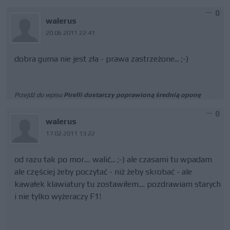
0
walerus
20.06.2011 22:41
dobra guma nie jest zła - prawa zastrzeżone... ;-)
Przejdź do wpisu
Pirelli dostarczy poprawioną średnią oponę
0
walerus
17.02.2011 13:22
od razu tak po mor.... walić... ;-) ale czasami tu wpadam
ale częściej żeby poczytać - niż żeby skrobać - ale
kawałek klawiatury tu zostawiłem.... pozdrawiam starych
i nie tylko wyżeraczy F1!