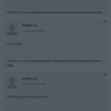
Przejdź do wpisu
Bridgestone chce urozmaicić pozostałe wyścigi
0
walerus
21.05.2010 09:51
ma rację.
Przejdź do wpisu
Montezemolo: niektóre zespoły powinny być w
GP2
0
walerus
06.05.2010 14:46
dobra guma nie jest zła