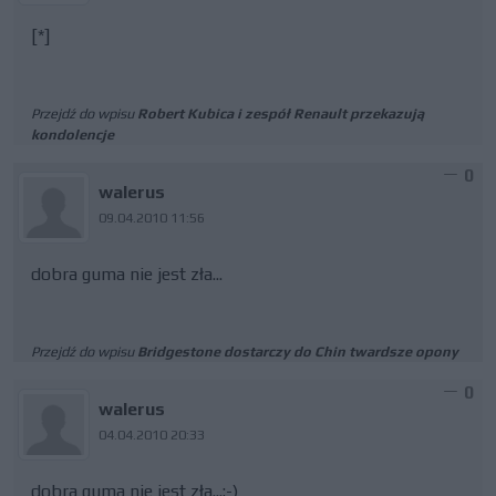
[*]
Przejdź do wpisu
Robert Kubica i zespół Renault przekazują
kondolencje
0
walerus
09.04.2010 11:56
dobra guma nie jest zła...
Przejdź do wpisu
Bridgestone dostarczy do Chin twardsze opony
0
walerus
04.04.2010 20:33
dobra guma nie jest zła...;-)