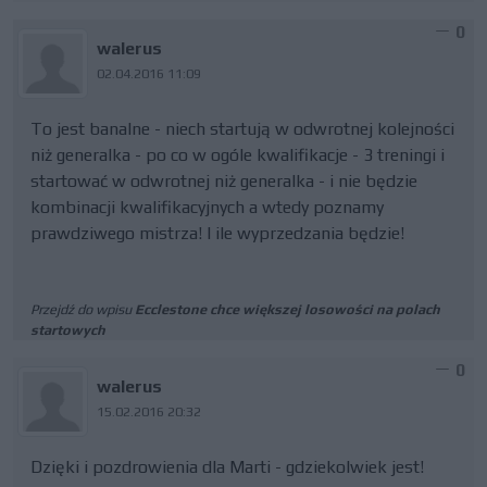
0
walerus
02.04.2016 11:09
To jest banalne - niech startują w odwrotnej kolejności
niż generalka - po co w ogóle kwalifikacje - 3 treningi i
startować w odwrotnej niż generalka - i nie będzie
kombinacji kwalifikacyjnych a wtedy poznamy
prawdziwego mistrza! I ile wyprzedzania będzie!
Przejdź do wpisu
Ecclestone chce większej losowości na polach
startowych
0
walerus
15.02.2016 20:32
Dzięki i pozdrowienia dla Marti - gdziekolwiek jest!