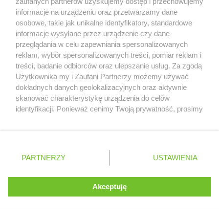
zaufanych partnerów uzyskujemy dostęp i przechowujemy
informacje na urządzeniu oraz przetwarzamy dane
Czy uważasz, że przerwa wakacyjna
osobowe, takie jak unikalne identyfikatory, standardowe
powinna mieć miejsce w F1?
informacje wysyłane przez urządzenie czy dane
przeglądania w celu zapewniania spersonalizowanych
reklam, wybór spersonalizowanych treści, pomiar reklam i
TAK
NIE
treści, badanie odbiorców oraz ulepszanie usług. Za zgodą
Serwis internetowy, z którego korzystasz, używa plików
Użytkownika my i Zaufani Partnerzy możemy używać
cookies. Są to pliki instalowane w urządzeniach
dokładnych danych geolokalizacyjnych oraz aktywnie
końcowych osób korzystających z serwisu, w celu
skanować charakterystykę urządzenia do celów
administrowania serwisem, poprawy jakości
Zobacz wyniki głosowania
identyfikacji. Ponieważ cenimy Twoją prywatność, prosimy
świadczonych usług w tym dostosowania treści serwisu
o zgodę na korzystanie z tych technologii poprzez
do preferencji użytkownika, utrzymania sesji
kliknięcie „Akceptuję”. Zgoda jest dobrowolna i zawsze
użytkownika oraz dla celów statystycznych i
możesz ją zmienić/wycofać klikając przycisk ustawień
targetowania behawioralnego reklamy.
prywatności znajdujący się w lewym dolnym rogu strony
TESTY
2026
PARTNERZY
Dowiedz się więcej o naszej polityce
USTAWIENIA
. Niektóre rodzaje przetwarzania danych nie wymagają
prywatności
zgody użytkownika, ale masz prawo sprzeciwić się
takiemu przetwarzaniu. Preferencje będą miały
Akceptuję
Bahrajn
ROZUMIEM
18.02
zastosowania tylko na tej witrynie.
Zapoznaj się z poniższymi informacjami, abyś mógł