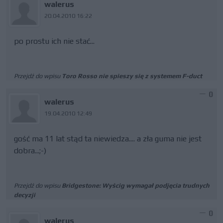
walerus
20.04.2010 16:22
po prostu ich nie stać...
Przejdź do wpisu
Toro Rosso nie spieszy się z systemem F-duct
0
walerus
19.04.2010 12:49
gość ma 11 lat stąd ta niewiedza.... a zła guma nie jest
dobra...;-)
Przejdź do wpisu
Bridgestone: Wyścig wymagał podjęcia trudnych
decyzji
0
walerus