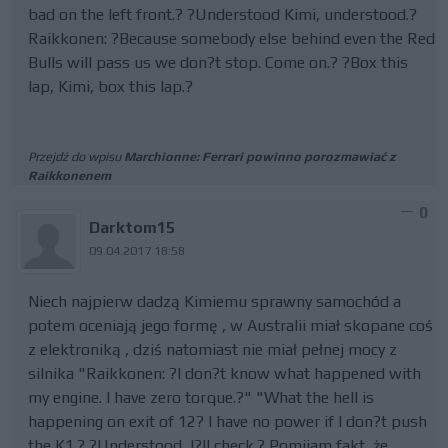
bad on the left front.? ?Understood Kimi, understood.?
Raikkonen: ?Because somebody else behind even the Red
Bulls will pass us we don?t stop. Come on.? ?Box this
lap, Kimi, box this lap.?
Przejdź do wpisu
Marchionne: Ferrari powinno porozmawiać z
Raikkonenem
0
Darktom15
09.04.2017 18:58
Niech najpierw dadzą Kimiemu sprawny samochód a
potem oceniają jego formę , w Australii miał skopane coś
z elektroniką , dziś natomiast nie miał pełnej mocy z
silnika "Raikkonen: ?I don?t know what happened with
my engine. I have zero torque.?" "What the hell is
happening on exit of 12? I have no power if I don?t push
the K1.? ?Understood, I?ll check.? Pomijam fakt ,że