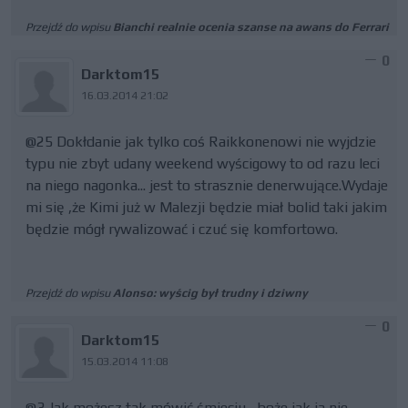
Przejdź do wpisu
Bianchi realnie ocenia szanse na awans do Ferrari
0
Darktom15
16.03.2014 21:02
@25 Dokłdanie jak tylko coś Raikkonenowi nie wyjdzie
typu nie zbyt udany weekend wyścigowy to od razu leci
na niego nagonka... jest to strasznie denerwujące.Wydaje
mi się ,że Kimi już w Malezji będzie miał bolid taki jakim
będzie mógł rywalizować i czuć się komfortowo.
Przejdź do wpisu
Alonso: wyścig był trudny i dziwny
0
Darktom15
15.03.2014 11:08
@3 Jak możesz tak mówić śmieciu , boże jak ja nie