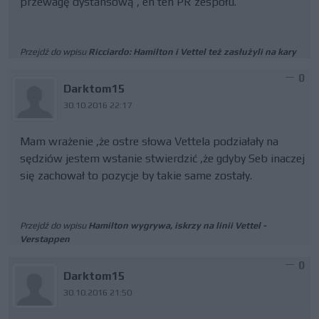
przewagę dystansową , eh ten PR zespołu.
Przejdź do wpisu
Ricciardo: Hamilton i Vettel też zasłużyli na kary
0
Darktom15
30.10.2016 22:17
Mam wrażenie ,że ostre słowa Vettela podziałały na
sędziów jestem wstanie stwierdzić ,że gdyby Seb inaczej
się zachował to pozycje by takie same zostały.
Przejdź do wpisu
Hamilton wygrywa, iskrzy na linii Vettel -
Verstappen
0
Darktom15
30.10.2016 21:50