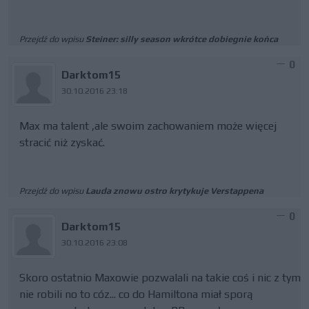
Przejdź do wpisu
Steiner: silly season wkrótce dobiegnie końca
0
Darktom15
30.10.2016 23:18
Max ma talent ,ale swoim zachowaniem może więcej
stracić niż zyskać.
Przejdź do wpisu
Lauda znowu ostro krytykuje Verstappena
0
Darktom15
30.10.2016 23:08
Skoro ostatnio Maxowie pozwalali na takie coś i nic z tym
nie robili no to cóz... co do Hamiltona miał sporą