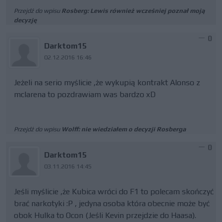
Przejdź do wpisu
Rosberg: Lewis również wcześniej poznał moją
decyzję
0
Darktom15
02.12.2016 16:46
Jeżeli na serio myślicie ,że wykupią kontrakt Alonso z
mclarena to pozdrawiam was bardzo xD
Przejdź do wpisu
Wolff: nie wiedziałem o decyzji Rosberga
0
Darktom15
03.11.2016 14:45
Jeśli myślicie ,że Kubica wróci do F1 to polecam skończyć
brać narkotyki :P , jedyna osoba która obecnie może być
obok Hulka to Ocon (Jeśli Kevin przejdzie do Haasa).