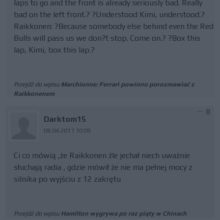
laps to go and the front is already seriously bad. Really
bad on the left front.? ?Understood Kimi, understood.?
Raikkonen: ?Because somebody else behind even the Red
Bulls will pass us we don?t stop. Come on.? ?Box this
lap, Kimi, box this lap.?
Przejdź do wpisu
Marchionne: Ferrari powinno porozmawiać z
Raikkonenem
0
Darktom15
09.04.2017 10:09
Ci co mówią ,że Raikkonen źle jechał niech uważnie
słuchają radia , gdzie mówił że nie ma pełnej mocy z
silnika po wyjściu z 12 zakrętu
Przejdź do wpisu
Hamilton wygrywa po raz piąty w Chinach