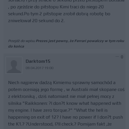
, po zjeździe do pitstopu Kimi traci do niego 20
sekund.Po tym 2 pitstopie zrobił dobrą robotę bo
zniwelował 20 sekund do 2.
Przejdź do wpisu
Prezes jest pewny, że Ferrari powalczy w tym roku
do końca
0
Darktom15
09.04.2017 19:00
Niech najpierw dadzą Kimiemu sprawny samochód a
potem oceniają jego formę , w Australii miał skopane coś
z elektroniką , dziś natomiast nie miał pełnej mocy z
silnika "Raikkonen: ?I don?t know what happened with
my engine. I have zero torque.?" "What the hell is
happening on exit of 12? I have no power if I don?t push
the K1.? ?Understood, I?ll check.? Pomijam fakt ,że