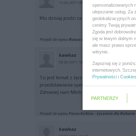
13.02.2011 08:54
spersonalizowanych re
ulepszanie usług. Za
Kto dzisiaj jezdzi za Roberta, Senna ??
geolokalizacyjnych or
cenimy Twoją prywatno
Zgoda jest dobrowoln
się w lewym dolnym r
Przejdź do wpisu
Rusza czwarty dzień testów w Jerez
ale masz prawo sprzec
witrynie.
kawkaz
09.02.2011 16:58
Zapoznaj się z poniż
internetowych. Szcze
Prywatności
i
Cookie
To jest temat z życzeniami dla Roberta z ryc
przedstawiania spekulacji na temat jego kar
Zdrowiej nam Mistrzuniu cała polska na Cieb
PARTNERZY
Przejdź do wpisu
Forza Kubica - życzenia dla Roberta
kawkaz