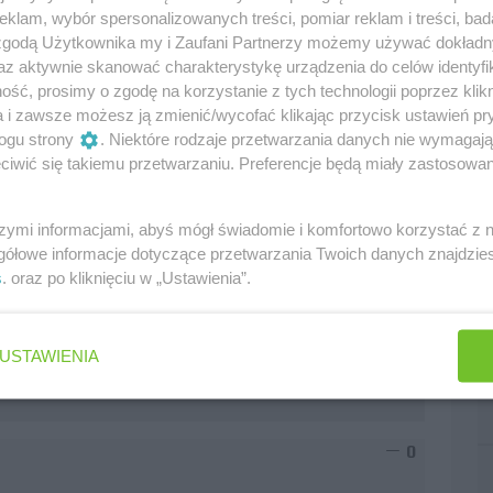
klam, wybór spersonalizowanych treści, pomiar reklam i treści, bad
 zgodą Użytkownika my i Zaufani Partnerzy możemy używać dokład
az aktywnie skanować charakterystykę urządzenia do celów identyfi
ść, prosimy o zgodę na korzystanie z tych technologii poprzez klikn
a i zawsze możesz ją zmienić/wycofać klikając przycisk ustawień pr
ogu strony
. Niektóre rodzaje przetwarzania danych nie wymagaj
iwić się takiemu przetwarzaniu. Preferencje będą miały zastosowania
0
szymi informacjami, abyś mógł świadomie i komfortowo korzystać z
gółowe informacje dotyczące przetwarzania Twoich danych znajdzi
s
. oraz po kliknięciu w „Ustawienia”.
hłym powrotem do zdrowia i na tor a nie do
iery. Więc wnoszę o usuwanie takich postów!!!
ie czeka.
USTAWIENIA
0