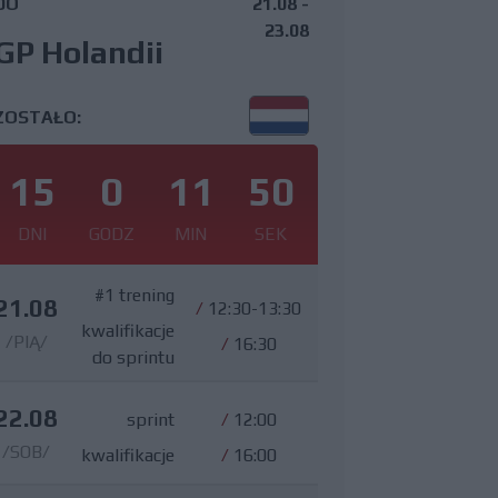
DO
21.08 -
23.08
GP Holandii
ZOSTAŁO:
15
0
11
49
DNI
GODZ
MIN
SEK
#1 trening
21.08
/
12:30-13:30
kwalifikacje
/PIĄ/
/
16:30
do sprintu
22.08
sprint
/
12:00
/SOB/
kwalifikacje
/
16:00