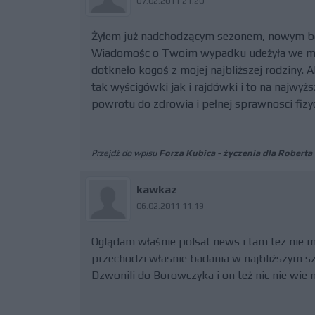
07.02.2011 21:20
Żyłem już nadchodzącym sezonem, nowym bol
Wiadomośc o Twoim wypadku udeżyła we mnie
dotkneło kogoś z mojej najbliższej rodziny. A
tak wyścigówki jak i rajdówki i to na najwyż
powrotu do zdrowia i pełnej sprawnosci fiz
Przejdź do wpisu
Forza Kubica - życzenia dla Roberta
kawkaz
06.02.2011 11:19
Oglądam właśnie polsat news i tam tez nie 
przechodzi własnie badania w najbliższym s
Dzwonili do Borowczyka i on też nic nie wie n