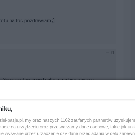
rotu na tor. pozdrawiam ;]
0
 Ale ja osobiscie widziałbym na tym miejscu
a, ma mniej doświadczenia niż Haitwild ale za to
ęci. A renualt wogóle nie bierze go pod uwagę.
niku,
dziel-pasje.pl, my oraz naszych 1162 zaufanych partnerów uzyskujem
0
cje na urządzeniu oraz przetwarzamy dane osobowe, takie jak unika
je wysyłane przez urządzenie czy dane przeglądania w celu zapewn