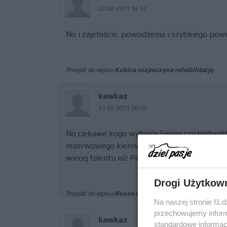
22.02.2011 16:52
No i zajebiście, powodzenia i szybkiego pow
Przejdź do wpisu
Kubica rozpoczyna rehabilitację
kawkaz
13.02.2011 09:02
No ciekawe kogo wybiorą Senna czy Haitwild.
rezerwowego kierowce force india Hulkenberg
wiecej talentu niż Pietrow z Senną razem wzi
Drogi Użytkow
Przejdź do wpisu
Rusza czwarty dzień testów w Jerez
Na naszej stronie f1.
przechowujemy informa
kawkaz
standardowe informac