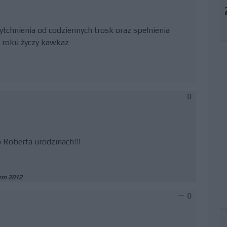
tchnienia od codziennych trosk oraz spełnienia
roku życzy kawkaz
0
 Roberta urodzinach!!!
em 2012
0