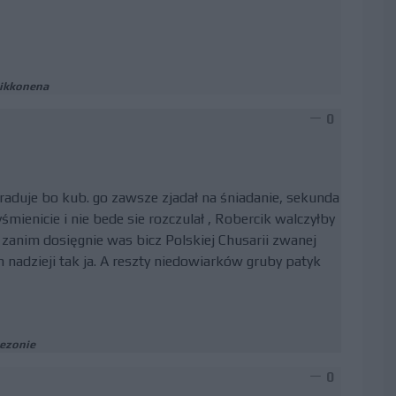
aikkonena
0
e raduje bo kub. go zawsze zjadał na śniadanie, sekunda
mienicie i nie bede sie rozczulał , Robercik walczyłby
e zanim dosięgnie was bicz Polskiej Chusarii zwanej
 nadzieji tak ja. A reszty niedowiarków gruby patyk
sezonie
0