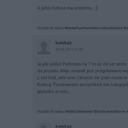
A jutro kubica ma urodziny... ;]
Przejdź do wpisu
Renault potwierdza zatrudnienie R
kawkaz
10.09.2011 23:09
Ja jak widze Pietrowa na 7 to az mi sie serc
do przodu. Więc renault jest przgotowany wyś
z red bull_ami wiec cieszcie sie puki możeci
Kubicą. Pozdrawiam wszystkich nie tracących
głęboko w nos...
Przejdź do wpisu
Vettel zdobywa 10 pole position w 
kawkaz