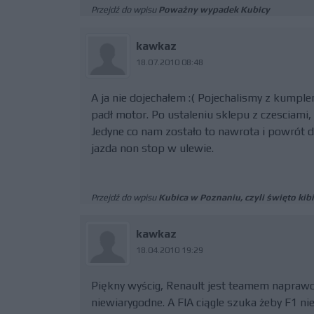
Przejdź do wpisu
Poważny wypadek Kubicy
kawkaz
18.07.2010 08:48
A ja nie dojechałem :( Pojechalismy z kump
padł motor. Po ustaleniu sklepu z czesciami, 
Jedyne co nam zostało to nawrota i powrót d
jazda non stop w ulewie.
Przejdź do wpisu
Kubica w Poznaniu, czyli święto kib
kawkaz
18.04.2010 19:29
Piękny wyścig, Renault jest teamem naprawde
niewiarygodne. A FIA ciągle szuka żeby F1 nie