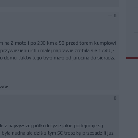
0
lem na 2 moto i po 230 km a 50 przed torem kumplowi
przywiezienu ich i małej naprawie zrobiła sie 17:40 ;/
o domu. Jakby tego było mało od jarocina do sieradza
iców
0
 z najwyższej półki decyzje jakie podejmuje są
 była nudna ale dziś z tym SC troszkę przesadzili juz