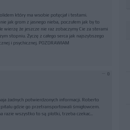
idem który ma wsobie potęcjał i testami.
 jak grom z jasnego nieba, poczułem jak by to
le wierzę że jeszcze nie raz zobaczymy Cie za sterami
szym stopniu. Życzę z całego serca jak najszybszego
ycznej i psychicznej. POZDRAWIAM
0
maja żadnych potwierdzonych informacji. Roberto
zpitalu gdzie go przetransportowali śmigłowcem.
a razie wszystko to są plotki, trzeba czekac...