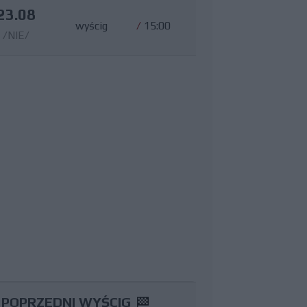
23.08
wyścig
/
15:00
/NIE/
POPRZEDNI WYŚCIG