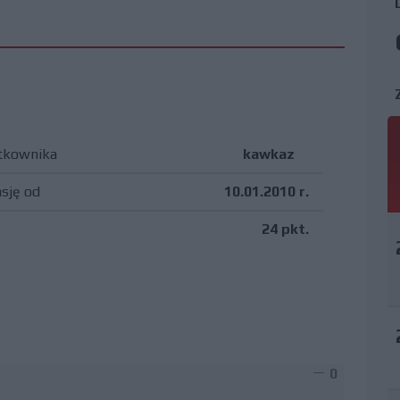
tkownika
kawkaz
asję od
10.01.2010 r.
24 pkt.
0