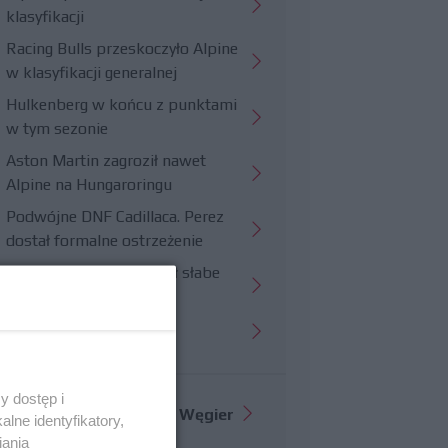
klasyfikacji
Racing Bulls przeskoczyło Alpine
w klasyfikacji generalnej
Hulkenberg w końcu z punktami
w tym sezonie
Aston Martin zagroził nawet
Alpine na Hungaroringu
Podwójne DNF Cadillaca. Perez
dostał formalne ostrzeżenie
Hungaroring potwierdził słabe
strony Williamsa
Trudny wyścig Haasa
y dostęp i
Więcej informacji o
GP Węgier
lne identyfikatory,
iania