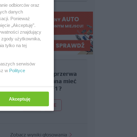
anie odbiorców oraz
nych danych
kacji. Ponieważ
ięcie „Akceptuję”.
ywatności znajdujący
ą zgody użytkownika,
 tylko na tej
 naszych serwisów
esz w
Polityce
Czy uważasz, że przerwa
wakacyjna powinna mieć
miejsce w F1?
Akceptuję
TAK
NIE
Zobacz wyniki głosowania