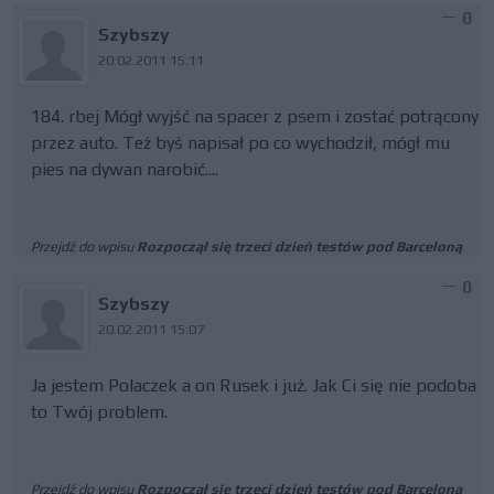
0
Szybszy
20.02.2011 15:11
184. rbej Mógł wyjść na spacer z psem i zostać potrącony
przez auto. Też byś napisał po co wychodził, mógł mu
pies na dywan narobić....
Przejdź do wpisu
Rozpoczął się trzeci dzień testów pod Barceloną
0
Szybszy
20.02.2011 15:07
Ja jestem Polaczek a on Rusek i już. Jak Ci się nie podoba
to Twój problem.
Przejdź do wpisu
Rozpoczął się trzeci dzień testów pod Barceloną