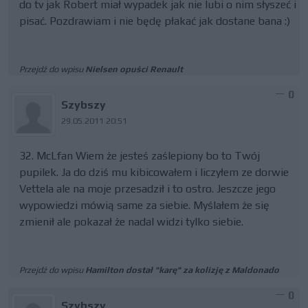
do tv jak Robert miał wypadek jak nie lubi o nim słyszeć i
pisać. Pozdrawiam i nie będę płakać jak dostane bana :)
Przejdź do wpisu
Nielsen opuści Renault
0
Szybszy
29.05.2011 20:51
32. McLfan Wiem że jesteś zaślepiony bo to Twój
pupilek. Ja do dziś mu kibicowałem i liczyłem ze dorwie
Vettela ale na moje przesadził i to ostro. Jeszcze jego
wypowiedzi mówią same za siebie. Myślałem że się
zmienił ale pokazał że nadal widzi tylko siebie.
Przejdź do wpisu
Hamilton dostał "karę" za kolizję z Maldonado
0
Szybszy