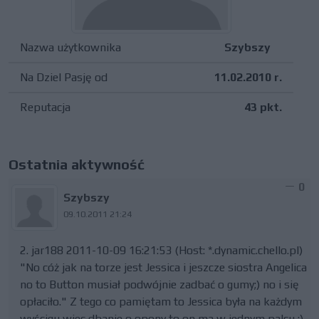
Nazwa użytkownika
Szybszy
Na Dziel Pasję od
11.02.2010 r.
Reputacja
43 pkt.
Ostatnia aktywność
0
Szybszy
09.10.2011 21:24
2. jar188 2011-10-09 16:21:53 (Host: *.dynamic.chello.pl)
"No cóż jak na torze jest Jessica i jeszcze siostra Angelica
no to Button musiał podwójnie zadbać o gumy;) no i się
opłaciło." Z tego co pamiętam to Jessica była na każdym
wyścigu wiec dbanie o opony to on ma w jednym palcu ;)