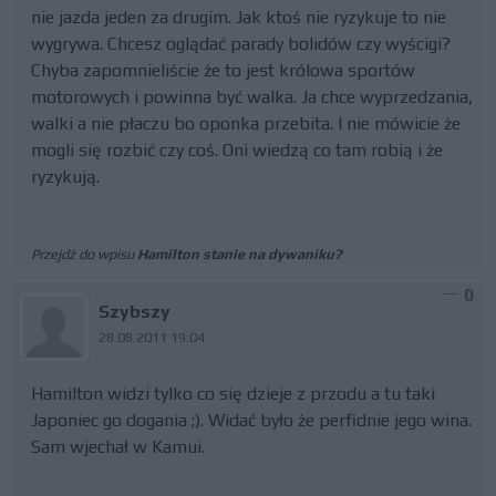
nie jazda jeden za drugim. Jak ktoś nie ryzykuje to nie
wygrywa. Chcesz oglądać parady bolidów czy wyścigi?
Chyba zapomnieliście że to jest królowa sportów
motorowych i powinna być walka. Ja chce wyprzedzania,
walki a nie płaczu bo oponka przebita. I nie mówicie że
mogli się rozbić czy coś. Oni wiedzą co tam robią i że
ryzykują.
Przejdź do wpisu
Hamilton stanie na dywaniku?
0
Szybszy
28.08.2011 19:04
Hamilton widzi tylko co się dzieje z przodu a tu taki
Japoniec go dogania ;). Widać było że perfidnie jego wina.
Sam wjechał w Kamui.