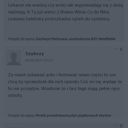
Lekarze nie wiedzą czy wróci ale wypowiadają się z dużą
nadzieją. A Ty już wiesz ;) Brawo Wicia. Co do Nika
ciulowej baletnicy przeszkadza rąbek do spódnicy.
Przejdź do wpisu
Zachwyt Pietrowa, uszkodzone R31 Heidfelda
0
Szybszy
04.03.2011 07:27
Za miast ustawiać auto i testować nowe części to oni
chcą by sprawdzali dla nich oponki. Coś mi się wydaje że
to nie przejdzie. Wiadome że i bez tego mają pełne ręce
roboty.
Przejdź do wpisu
Pirelli przedstawia plan piątkowych testów
0