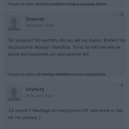
Przejdź do wpisu
Kubica przejdzie kolejną operację łokcia
0
Szybszy
29.07.2011 16:58
18. lukaas67 No niestety dla nas ale się mylisz. Robert był
na poziomie Alonso/ Hamilton. Teraz to nikt nie wie na
jakim jest poziomie, on sam pewnie też.
Przejdź do wpisu
#2 trening: Hamilton znowu najszybszy
0
Szybszy
26.06.2011 20:27
33. arassF1 Niedługo im następnych GP zabraknie a i tak
nic nie pokażą :)