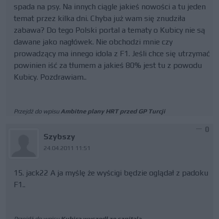
spada na psy. Na innych ciągle jakieś nowości a tu jeden
temat przez kilka dni. Chyba już wam się znudziła
zabawa? Do tego Polski portal a tematy o Kubicy nie są
dawane jako nagłówek. Nie obchodzi mnie czy
prowadzący ma innego idola z F1. Jeśli chce się utrzymać
powinien iść za tłumem a jakieś 80% jest tu z powodu
Kubicy. Pozdrawiam..
Przejdź do wpisu
Ambitne plany HRT przed GP Turcji
0
Szybszy
24.04.2011 11:51
15. jack22 A ja myślę że wyścigi będzie oglądał z padoku
F1..
Przejdź do wpisu
Kubica wyszedł ze szpitala