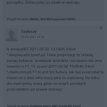
porządku. Zobaczymy czy działa w wyścigu.
Przejdź do wpisu
Marko: Red Bull poprawił KERS
0
Szybszy
02.05.2011 16:35
9. kempa007 2011-05-02 13:14:05 (Host:
*.neoplus.adsl.tpnet.pl) Takie propozycje to składaj
swojej kobiecie. Ja właśnie wróciłem i od dwóch dni zero
nowości o F1. 15. azazel 2011-05-02 15:09:46 (Host:
*.chelm.mm.pl) F1 to jest też Kubica. Jak byś przeczytał to
chodzi mi o ilość informacji jakie tu zajdziemy. Do kilku
dni mam jedną nową gdzie na innych portalach
przeczytałem już prawie dziesięć.
Przejdź do wpisu
Ambitne plany HRT przed GP Turcji