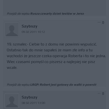
Przejdź do wpisu
Rusza czwarty dzień testów w Jerez
0
Szybszy
09.02.2011 10:12
19. szmalec- Ciebie to z domu nie powinni wypuścić.
Ostatnio tak do mnie sapałeś że mam złe info a tu
wychodzi że jeszcze czeka operacja Roberta i to nie jedna.
Wiec czasami pomyśl co piszesz a najlepiej nie pisz
wcale.
Przejdź do wpisu
LRGP: Robert jest gotowy do walki o powrót
0
Szybszy
08.02.2011 13:00