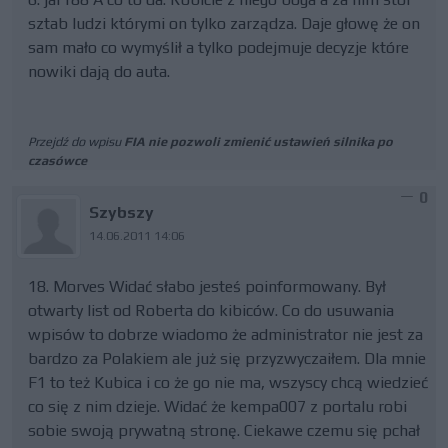
sztab ludzi którymi on tylko zarządza. Daje głowę że on
sam mało co wymyślił a tylko podejmuje decyzje które
nowiki dają do auta.
Przejdź do wpisu
FIA nie pozwoli zmienić ustawień silnika po
czasówce
0
Szybszy
14.06.2011 14:06
18. Morves Widać słabo jesteś poinformowany. Był
otwarty list od Roberta do kibiców. Co do usuwania
wpisów to dobrze wiadomo że administrator nie jest za
bardzo za Polakiem ale już się przyzwyczaiłem. Dla mnie
F1 to też Kubica i co że go nie ma, wszyscy chcą wiedzieć
co się z nim dzieje. Widać że kempa007 z portalu robi
sobie swoją prywatną stronę. Ciekawe czemu się pchał