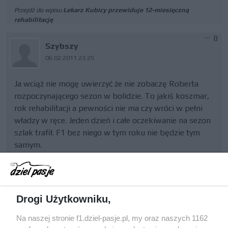
Przejdź do wpisu
Lekarz Kubicy przewiduje 12-miesięczną
rehabilitację
0
Szybszy
06.02.2011 23:25
Ja wciąż nie mogę uwierzyć że nie zobaczę Roberta
rozpoczynającego sezon w bolidzie. To jakiś koszmar,
rok rehabilitacji a pewności nie ma czy wróci w pełni
władzy w ręce. Jeden dzień i całe oczekiwanie na sezon
szlak trafił. F1 bez niego w tym roku nie będzie tym
samym.
Przejdź do wpisu
LRGP potwierdza obrażenia Kubicy (aktualizacja)
Drogi Użytkowniku,
0
Szybszy
Na naszej stronie f1.dziel-pasje.pl, my oraz naszych 1162
06.02.2011 14:01