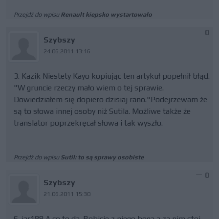
Przejdź do wpisu
Renault kiepsko wystartowało
0
Szybszy
24.06.2011 13:16
3. Kazik Niestety Kayo kopiując ten artykuł popełnił błąd.
"W gruncie rzeczy mało wiem o tej sprawie.
Dowiedziałem się dopiero dzisiaj rano."Podejrzewam że
są to słowa innej osoby niż Sutila. Możliwe także że
translator poprzekręcał słowa i tak wyszło.
Przejdź do wpisu
Sutil: to są sprawy osobiste
0
Szybszy
21.06.2011 15:30
6. jar188 A co to da. Robicie z niego boga a za nim stoi