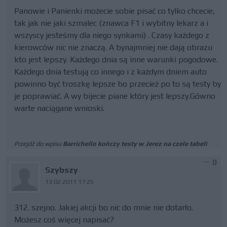
Panowie i Panienki możecie sobie pisać co tylko chcecie,
tak jak nie jaki szmalec (znawca F1 i wybitny lekarz a i
wszyscy jesteśmy dla niego synkami) . Czasy każdego z
kierowców nic nie znaczą. A bynajmniej nie dają obrazu
kto jest lepszy. Każdego dnia są inne warunki pogodowe.
Każdego dnia testują co innego i z każdym dniem auto
powinno być troszkę lepsze bo przecież po to są testy by
je poprawiać. A wy bijecie piane który jest lepszy.Gówno
warte naciągane wnioski.
Przejdź do wpisu
Barrichello kończy testy w Jerez na czele tabeli
0
Szybszy
13.02.2011 17:25
312. szejno. Jakiej akcji bo nic do mnie nie dotarło.
Możesz coś więcej napisać?