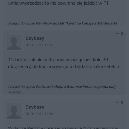
umie wyprzedzać to nie powinno się jeździć w F1.
Przejdź do wpisu
Hamilton dostał "karę" za kolizję z Maldonado
0
Szybszy
08.05.2011 19:30
11. GoQu Tak ale on to powiedział gdzieś koło 20
okrążenia ;) do końca wyścigu to będzie z kilka setek ;)
Przejdź do wpisu
Pietrow: kolizja z Schumacherem zepsuła mój
wyścig
0
Szybszy
07.05.2011 19:56
Widać że Pietrow chce się rozwijać a Nick zadowolony.