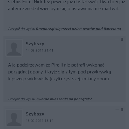
siebie. Fotel Nick też pewnie już dostał swój. Dwa tory już
autem zwiedził wiec bym się o ustawienia nie martwił.
Przejdź do wpisu
Rozpoczął się trzeci dzień testów pod Barceloną
0
Szybszy
14.02.2011 21:41
A ja podejrzewam że Pirelli nie potrafi wykonać
porządnej opony, i kryje się z tym pod przykrywką
lepszego widowiska(czyli częstszej zmiany opon)
Przejdź do wpisu
Twarde mieszanki na początek?
0
Szybszy
13.02.2011 18:14