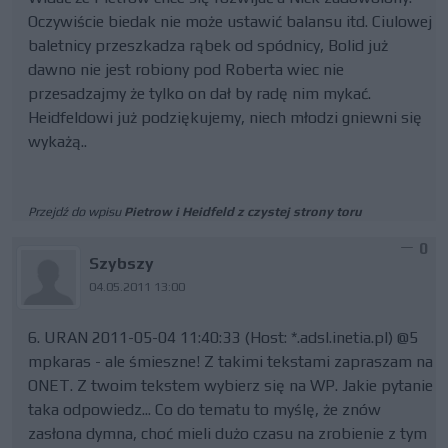
Oczywiście biedak nie może ustawić balansu itd. Ciulowej
baletnicy przeszkadza rąbek od spódnicy, Bolid już
dawno nie jest robiony pod Roberta wiec nie
przesadzajmy że tylko on dał by radę nim mykać.
Heidfeldowi już podziękujemy, niech młodzi gniewni się
wykażą..
Przejdź do wpisu
Pietrow i Heidfeld z czystej strony toru
0
Szybszy
04.05.2011 13:00
6. URAN 2011-05-04 11:40:33 (Host: *.adsl.inetia.pl) @5
mpkaras - ale śmieszne! Z takimi tekstami zapraszam na
ONET. Z twoim tekstem wybierz się na WP. Jakie pytanie
taka odpowiedz... Co do tematu to myślę, że znów
zasłona dymna, choć mieli dużo czasu na zrobienie z tym