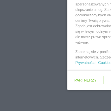
spersonalizowanych re
ulepszanie usług. Za
geolokalizacyjnych or
cenimy Twoją prywatno
Zgoda jest dobrowoln
się w lewym dolnym r
ale masz prawo sprzec
witrynie.
Zapoznaj się z poniż
internetowych. Szcze
Prywatności
i
Cookie
PARTNERZY