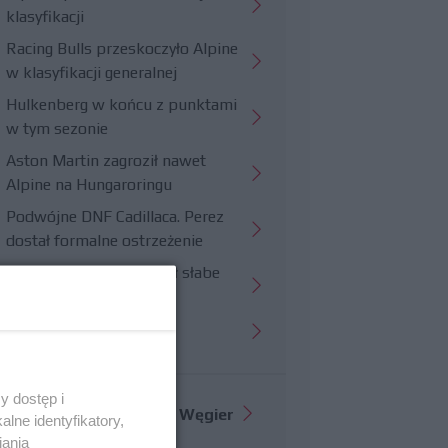
klasyfikacji
Racing Bulls przeskoczyło Alpine
w klasyfikacji generalnej
Hulkenberg w końcu z punktami
w tym sezonie
Aston Martin zagroził nawet
Alpine na Hungaroringu
Podwójne DNF Cadillaca. Perez
dostał formalne ostrzeżenie
Hungaroring potwierdził słabe
strony Williamsa
Trudny wyścig Haasa
y dostęp i
Więcej informacji o
GP Węgier
lne identyfikatory,
iania