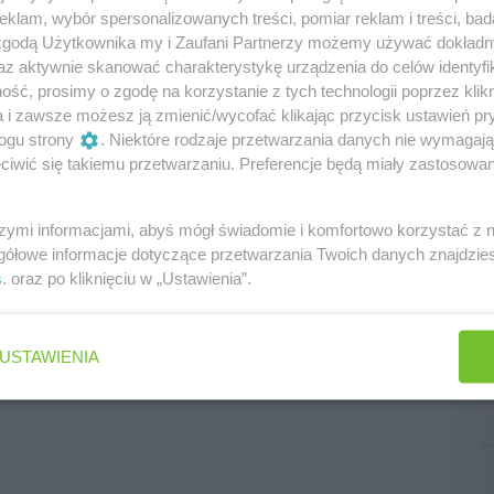
klam, wybór spersonalizowanych treści, pomiar reklam i treści, bad
 zgodą Użytkownika my i Zaufani Partnerzy możemy używać dokład
az aktywnie skanować charakterystykę urządzenia do celów identyfi
ść, prosimy o zgodę na korzystanie z tych technologii poprzez klikn
a i zawsze możesz ją zmienić/wycofać klikając przycisk ustawień pr
ogu strony
. Niektóre rodzaje przetwarzania danych nie wymagaj
iwić się takiemu przetwarzaniu. Preferencje będą miały zastosowania
szymi informacjami, abyś mógł świadomie i komfortowo korzystać z
gółowe informacje dotyczące przetwarzania Twoich danych znajdzi
s
. oraz po kliknięciu w „Ustawienia”.
USTAWIENIA