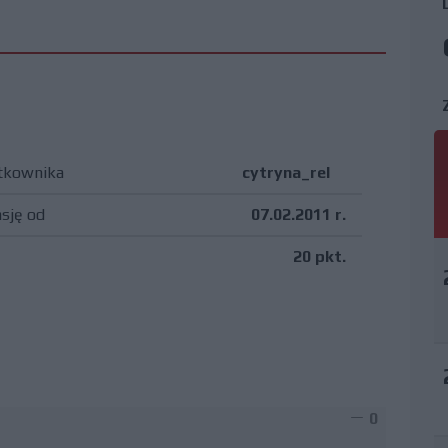
tkownika
cytryna_rel
asję od
07.02.2011 r.
20 pkt.
0