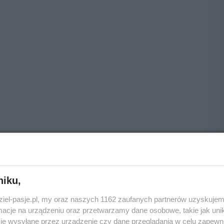
niku,
dziel-pasje.pl, my oraz naszych 1162 zaufanych partnerów uzyskujem
cje na urządzeniu oraz przetwarzamy dane osobowe, takie jak unika
je wysyłane przez urządzenie czy dane przeglądania w celu zapewn