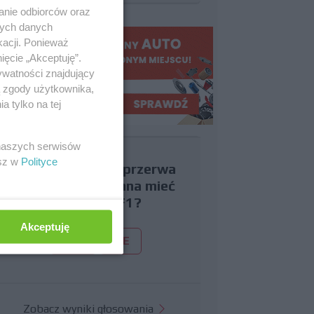
anie odbiorców oraz
nych danych
kacji. Ponieważ
ięcie „Akceptuję”.
ywatności znajdujący
ą zgody użytkownika,
 tylko na tej
 naszych serwisów
esz w
Polityce
Czy uważasz, że przerwa
wakacyjna powinna mieć
miejsce w F1?
Akceptuję
TAK
NIE
Zobacz wyniki głosowania