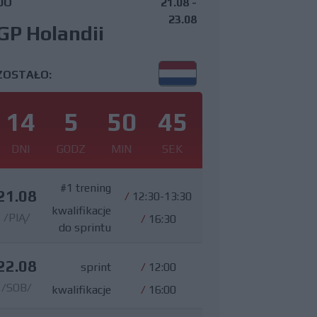
DO
21.08 -
23.08
GP Holandii
ZOSTAŁO:
14
5
50
44
DNI
GODZ
MIN
SEK
#1 trening
21.08
/
12:30-13:30
kwalifikacje
/PIĄ/
/
16:30
do sprintu
22.08
sprint
/
12:00
/SOB/
kwalifikacje
/
16:00