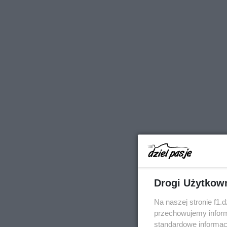
Drogi Użytkow
Na naszej stronie f1.
przechowujemy informa
standardowe informac