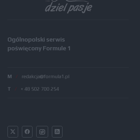
Ogólnopolski serwis
poświęcony Formule 1
M
/
redakcja@formula1.pl
T
/
+ 48 502 700 254