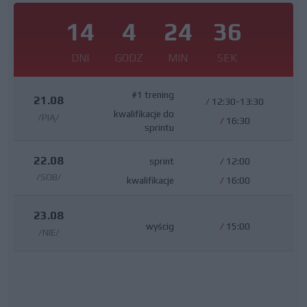
14
4
24
36
DNI
GODZ
MIN
SEK
#1 trening
21.08
/
12:30-13:30
kwalifikacje do
/PIĄ/
/
16:30
sprintu
22.08
sprint
/
12:00
/SOB/
kwalifikacje
/
16:00
23.08
wyścig
/
15:00
/NIE/