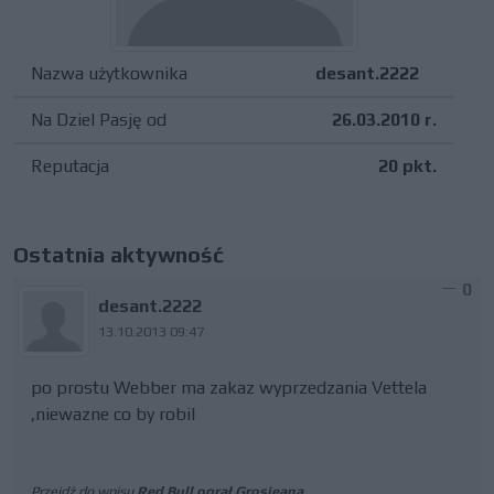
Nazwa użytkownika
desant.2222
Na Dziel Pasję od
26.03.2010 r.
Reputacja
20 pkt.
Ostatnia aktywność
0
desant.2222
13.10.2013 09:47
po prostu Webber ma zakaz wyprzedzania Vettela
,niewazne co by robil
Przejdź do wpisu
Red Bull ograł Grosjeana