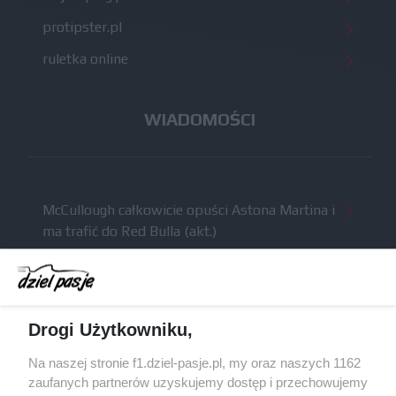
protipster.pl
ruletka online
WIADOMOŚCI
McCullough całkowicie opuści Astona Martina i
ma trafić do Red Bulla (akt.)
Dochód F1 spadł o 61 procent względem
zeszłego sezonu
Obecne silniki muszą polegać na uczących się
Drogi Użytkowniku,
algorytmach?
Honda uświadomiła sobie skalę problemów z
Na naszej stronie f1.dziel-pasje.pl, my oraz naszych 1162
silnikiem dopiero w styczniu
zaufanych partnerów uzyskujemy dostęp i przechowujemy