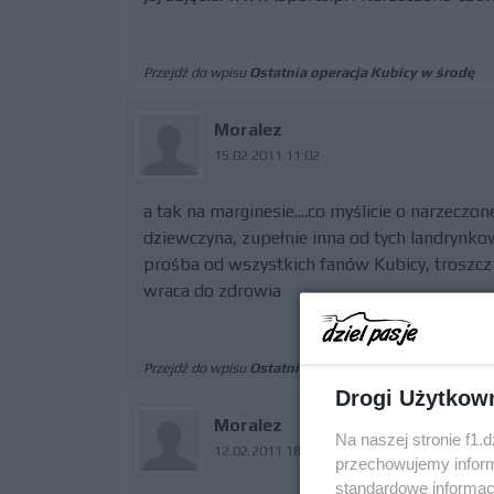
Przejdź do wpisu
Ostatnia operacja Kubicy w środę
Moralez
15.02.2011 11:02
a tak na marginesie....co myślicie o narzeczon
dziewczyna, zupełnie inna od tych landrynko
prośba od wszystkich fanów Kubicy, troszcz 
wraca do zdrowia
Przejdź do wpisu
Ostatnia operacja Kubicy w środę
Drogi Użytkow
Moralez
Na naszej stronie f1.
12.02.2011 18:06
przechowujemy informa
standardowe informac