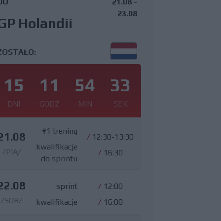
DO
21.08 -
23.08
GP Holandii
ZOSTAŁO:
15
11
54
32
DNI
GODZ
MIN
SEK
#1 trening
21.08
/
12:30-13:30
kwalifikacje
/PIĄ/
/
16:30
do sprintu
22.08
sprint
/
12:00
/SOB/
kwalifikacje
/
16:00