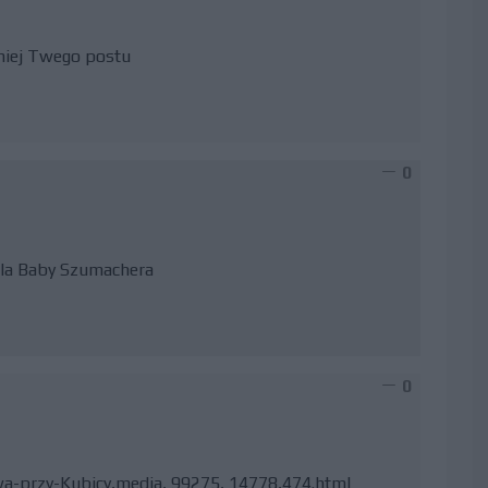
śniej Twego postu
0
 dla Baby Szumachera
0
uwa-przy-Kubicy,media, 99275, 14778,474.html