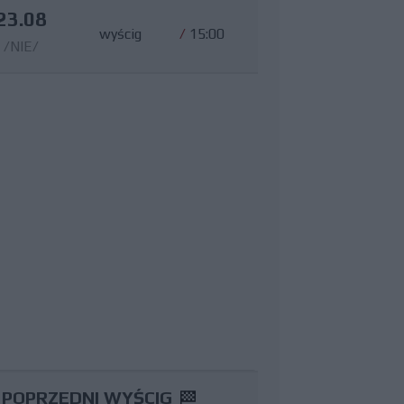
23.08
wyścig
/
15:00
/NIE/
POPRZEDNI WYŚCIG