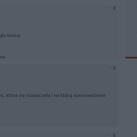
0
gła końca
icy
0
oni, która się rozpoczęła i na którą sporowadzone
0