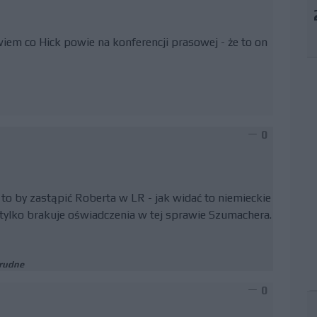
 wiem co Hick powie na konferencji prasowej - że to on
0
a to by zastąpić Roberta w LR - jak widać to niemieckie
tylko brakuje oświadczenia w tej sprawie Szumachera.
trudne
0