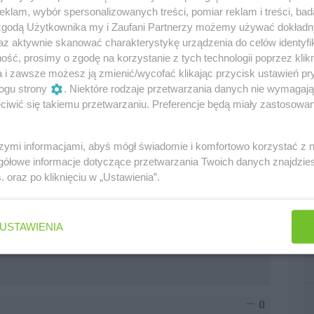
oczywiste że chacił się pokazać, z drugiej strony wsiadł
klam, wybór spersonalizowanych treści, pomiar reklam i treści, bad
zystko mu przypasowało, to świadczy o tym żę R31
 zgodą Użytkownika my i Zaufani Partnerzy możemy używać dokład
ytanie retoryczne - czy uważacie, zę Pietrov nie mógłby
az aktywnie skanować charakterystykę urządzenia do celów identyfi
ść, prosimy o zgodę na korzystanie z tych technologii poprzez klikn
zę, że spokojnie mógłby to zrobić, tylko jego testy
a i zawsze możesz ją zmienić/wycofać klikając przycisk ustawień pr
utro Senna takze będzie w czołówce.
ogu strony
. Niektóre rodzaje przetwarzania danych nie wymagaj
iwić się takiemu przetwarzaniu. Preferencje będą miały zastosowania
w Jerez
szymi informacjami, abyś mógł świadomie i komfortowo korzystać z
0
gółowe informacje dotyczące przetwarzania Twoich danych znajdzi
s
. oraz po kliknięciu w „Ustawienia”.
ą, ale przede wszystkim wspaniałym człowiekiem, może
USTAWIENIA
biście - jeszcze raz dużo zdrowia. Grzegorz / Poznań
0