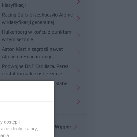
klasyfikacji
Racing Bulls przeskoczyło Alpine
w klasyfikacji generalnej
Hulkenberg w końcu z punktami
w tym sezonie
Aston Martin zagroził nawet
Alpine na Hungaroringu
Podwójne DNF Cadillaca. Perez
dostał formalne ostrzeżenie
Hungaroring potwierdził słabe
strony Williamsa
Trudny wyścig Haasa
y dostęp i
Więcej informacji o
GP Węgier
lne identyfikatory,
iania