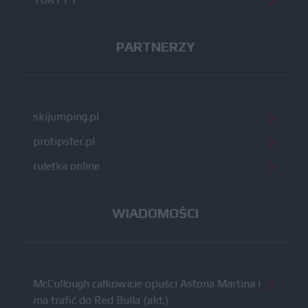
PARTNERZY
skijumping.pl
protipster.pl
ruletka online
WIADOMOŚCI
McCullough całkowicie opuści Astona Martina i
ma trafić do Red Bulla (akt.)