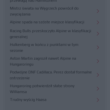
przewagą nad Hamiltonem
Mistrz świata na Węgrzech powrócił do
zwyciężania
Alpine spada na szóste miejsce klasyfikacji
Racing Bulls przeskoczyło Alpine w klasyfikacji
generalnej
Hulkenberg w końcu z punktami w tym
sezonie
Aston Martin zagroził nawet Alpine na
Hungaroringu
Podwójne DNF Cadillaca. Perez dostał formalne
ostrzeżenie
Hungaroring potwierdził słabe strony
Williamsa
Trudny wyścig Haasa