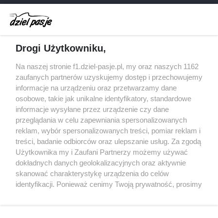
Dochód F1 spadł o 61 procent względem
zeszłego sezonu
Obecne silniki muszą polegać na uczących się
Drogi Użytkowniku,
algorytmach?
Honda uświadomiła sobie skalę problemów z
Na naszej stronie f1.dziel-pasje.pl, my oraz naszych 1162
silnikiem dopiero w styczniu
zaufanych partnerów uzyskujemy dostęp i przechowujemy
informacje na urządzeniu oraz przetwarzamy dane
Audi planuje wprowadzić jeszcze cztery duże
osobowe, takie jak unikalne identyfikatory, standardowe
pakiety poprawek w 2026 roku
informacje wysyłane przez urządzenie czy dane
przeglądania w celu zapewniania spersonalizowanych
reklam, wybór spersonalizowanych treści, pomiar reklam i
treści, badanie odbiorców oraz ulepszanie usług. Za zgodą
© 2004 - 2026 GPmedia
Polityka prywatności
Serwis internetowy, z którego korzystasz, używa plików
Użytkownika my i Zaufani Partnerzy możemy używać
cookies. Są to pliki instalowane w urządzeniach
Kopiowanie treści bez
dokładnych danych geolokalizacyjnych oraz aktywnie
końcowych osób korzystających z serwisu, w celu
skanować charakterystykę urządzenia do celów
zgody autorów zabronione.
administrowania serwisem, poprawy jakości
identyfikacji. Ponieważ cenimy Twoją prywatność, prosimy
świadczonych usług w tym dostosowania treści serwisu
o zgodę na korzystanie z tych technologii poprzez
do preferencji użytkownika, utrzymania sesji
kliknięcie „Akceptuję”. Zgoda jest dobrowolna i zawsze
użytkownika oraz dla celów statystycznych i
możesz ją zmienić/wycofać klikając przycisk ustawień