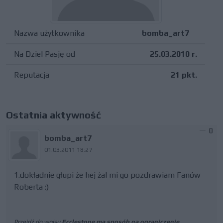
Nazwa użytkownika
bomba_art7
Na Dziel Pasję od
25.03.2010 r.
Reputacja
21 pkt.
Ostatnia aktywność
0
bomba_art7
01.03.2011 18:27
1.dokładnie głupi że hej żal mi go pozdrawiam Fanów
Roberta :)
Przejdź do wpisu
Ecclestone ma sposób na ograniczenie