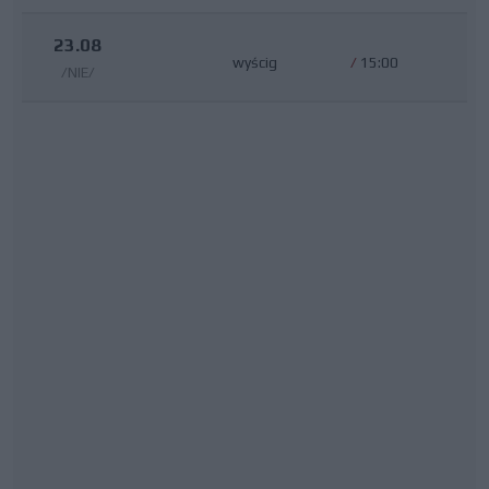
23.08
wyścig
/
15:00
/NIE/