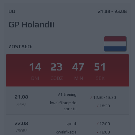
DO
21.08 - 23.08
GP Holandii
ZOSTAŁO:
14
23
47
51
DNI
GODZ
MIN
SEK
#1 trening
21.08
/
12:30-13:30
kwalifikacje do
/PIĄ/
/
16:30
sprintu
22.08
sprint
/
12:00
/SOB/
kwalifikacje
/
16:00