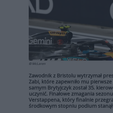
© McLaren
Zawodnik z Bristolu wytrzymał pre
Zabi, które zapewniło mu pierwsze
samym Brytyjczyk został 35. kierowc
uczynić. Finałowe zmagania sezonu
Verstappena, który finalnie przegra
środkowym stopniu podium stanął O