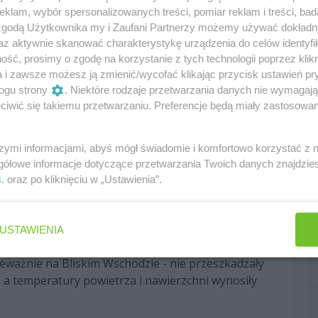
 historii miał zawodnik z Bristolu, dysponujący 12-
klam, wybór spersonalizowanych treści, pomiar reklam i treści, bad
ktową nad Australijczykiem.
Większość
 zgodą Użytkownika my i Zaufani Partnerzy możemy używać dokład
teczną wiktorię,
a w dodatku -
w pewnych
az aktywnie skanować charakterystykę urządzenia do celów identyfi
rony zespołowego partnera i brytyjskiego teamu.
ść, prosimy o zgodę na korzystanie z tych technologii poprzez klikn
a i zawsze możesz ją zmienić/wycofać klikając przycisk ustawień pr
 emocji. W topowej trójce znaleźli się wszyscy trzej
ogu strony
. Niektóre rodzaje przetwarzania danych nie wymagaj
 się zdecydowanie najlepszy. Zapowiadało się
iwić się takiemu przetwarzaniu. Preferencje będą miały zastosowania
rto było też pamiętać o tym, że od 2015 roku na Yas
 position.
szymi informacjami, abyś mógł świadomie i komfortowo korzystać z
gółowe informacje dotyczące przetwarzania Twoich danych znajdzi
iata runda w Abu Zabi oznaczała pożegnanie z
s
. oraz po kliknięciu w „Ustawienia”.
Mowa chociażby o ostatnim wyścigu Saubera czy
przez kibiców
systemie DRS, który znajdował się w
erowcy nie będą już z niego korzystać, a wszystko
USTAWIENIA
ikach.
rzeważnie na Bliskim Wschodzie - nie przeszkadzały
 a temperatury powietrza i nawierzchni wynosiły