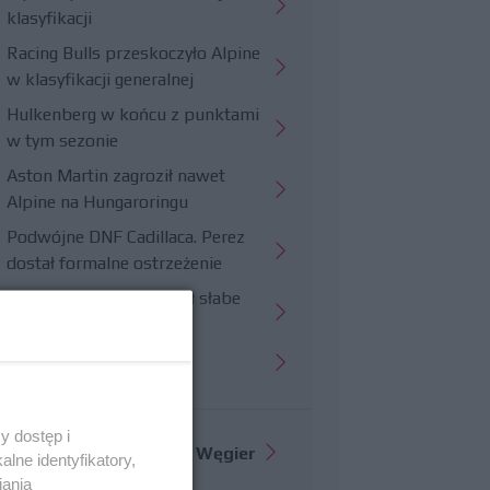
klasyfikacji
Racing Bulls przeskoczyło Alpine
w klasyfikacji generalnej
Hulkenberg w końcu z punktami
w tym sezonie
Aston Martin zagroził nawet
Alpine na Hungaroringu
Podwójne DNF Cadillaca. Perez
dostał formalne ostrzeżenie
Hungaroring potwierdził słabe
strony Williamsa
Trudny wyścig Haasa
y dostęp i
Więcej informacji o
GP Węgier
lne identyfikatory,
iania