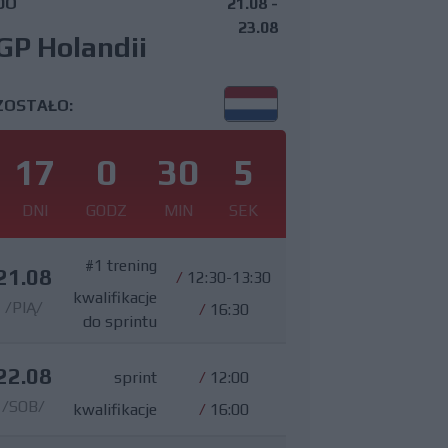
DO
21.08 -
23.08
GP Holandii
ZOSTAŁO:
17
0
30
4
DNI
GODZ
MIN
SEK
#1 trening
21.08
/
12:30-13:30
kwalifikacje
/PIĄ/
/
16:30
do sprintu
22.08
sprint
/
12:00
/SOB/
kwalifikacje
/
16:00