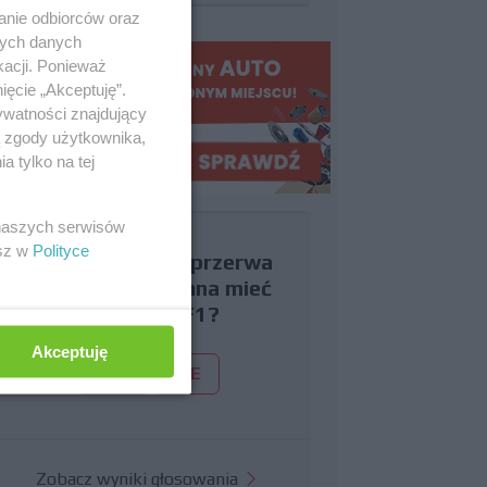
anie odbiorców oraz
nych danych
kacji. Ponieważ
ięcie „Akceptuję”.
ywatności znajdujący
ą zgody użytkownika,
 tylko na tej
 naszych serwisów
esz w
Polityce
Czy uważasz, że przerwa
wakacyjna powinna mieć
miejsce w F1?
Akceptuję
TAK
NIE
Zobacz wyniki głosowania