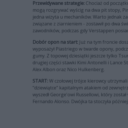
Przewidywane strategie:
Chociaż od początku
mogą rozgrywać wyścig na dwa pit stopy, Pire
jedna wizyta u mechaników. Warto jednak z
związane z ziarnieniem - zostawił po dwa ś
zawodników, podczas gdy Verstappen posiad
Dobór opon na start:
Już na tym froncie dos
wyposażył Piastriego w twarde opony, podcz
gumy. Z topowej dziesiątki jeszcze tylko Ts
drugiej części stawki Kimi Antonelli i Lance S
Alex Albon oraz Nico Hulkenberg.
START:
W czołowej trójce kierowcy utrzymali
"dziewiątce" kapitalnym atakiem od zewnętrzn
wyszedł George'owi Russellowi, który został
Fernando Alonso. Dwójka ta stoczyła później