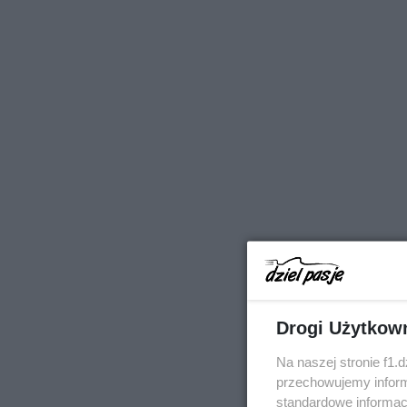
Drogi Użytkow
Na naszej stronie f1.
przechowujemy informa
standardowe informac