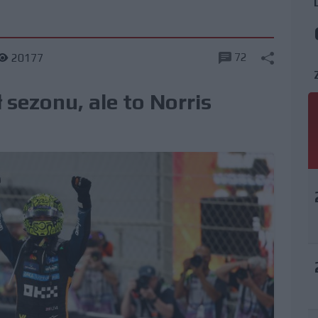
72
20177
 sezonu, ale to Norris
!