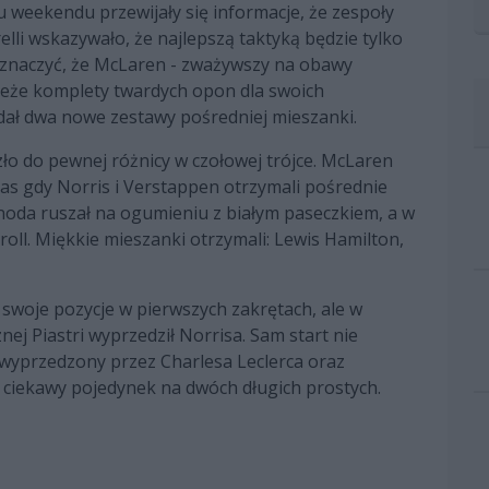
 weekendu przewijały się informacje, że zespoły
lli wskazywało, że najlepszą taktyką będzie tylko
aznaczyć, że McLaren - zważywszy na obawy
wieże komplety twardych opon dla swoich
ał dwa nowe zestawy pośredniej mieszanki.
zło do pewnej różnicy w czołowej trójce. McLaren
as gdy Norris i Verstappen otrzymali pośrednie
unoda ruszał na ogumieniu z białym paseczkiem, a w
troll. Miękkie mieszanki otrzymali: Lewis Hamilton,
 swoje pozycje w pierwszych zakrętach, ale w
ej Piastri wyprzedził Norrisa. Sam start nie
 wyprzedzony przez Charlesa Leclerca oraz
 ciekawy pojedynek na dwóch długich prostych.