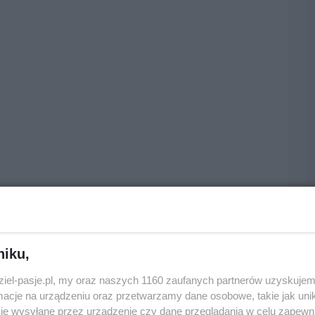
niku,
dziel-pasje.pl, my oraz naszych 1160 zaufanych partnerów uzyskujem
cje na urządzeniu oraz przetwarzamy dane osobowe, takie jak unika
je wysyłane przez urządzenie czy dane przeglądania w celu zapewn