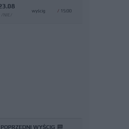
23.08
wyścig
/
15:00
/NIE/
POPRZEDNI WYŚCIG