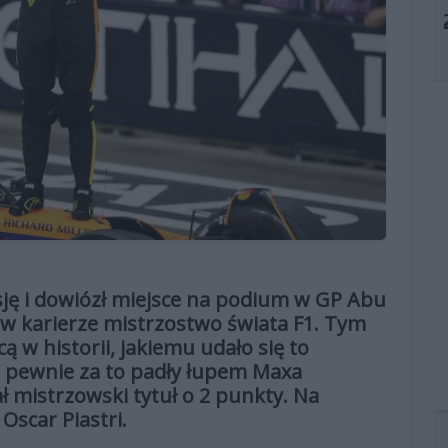
sję i dowiózł miejsce na podium w GP Abu
 w karierze mistrzostwo świata F1. Tym
ą w historii, jakiemu udało się to
 pewnie za to padły łupem Maxa
ł mistrzowski tytuł o 2 punkty. Na
scar Piastri.