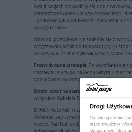
kwalifikacjach sprawdziły się one z nawiązką,
ostatecznie łupem Kimiego Antonellego. Niew
- podobnie jak duet Ferrari - zamierzał mo
wyścigu starcie.
Warunki pogodowe nie zmieniły się zbytnio 
rozgrzewało asfalt do temperatury 43 stopni
wskazywały 24. Nie było większych szans na
Przewidywane strategie:
Po wycofaniu się z
nastawiali się tylko na jedną wizytę u mechan
obejmowała wykorzystanie twardej mieszank
Dobór opon na start:
Zdecydowana większość
wyjątkiem Gabriela Bortoleto oraz przedstawi
Drogi Użytkow
START:
Antonelli ruszył w punkt, ale istotnie
Holender zatrzymał się tuż po opuszczeniu p
Na naszej stronie f1.
ruszyć, Red Bull podjął decyzję o wycofaniu j
przechowujemy informa
jednej pozycji, aż do Lando Norrisa, który str
standardowe informac