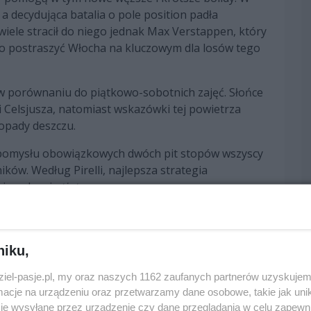
 a decydująca batalia o pole position padła
iele stracił do niego jednak Max Verstappen, który
cno postraszyć Włocha na kluczowym dla losów tego
w porównaniu do piątkowo-sobotnich zajęć. Słońce
 Celsjusza, natomiast wskazówki tej powietrza
 opady deszczu.
 pomysłu obowiązkowych dwóch pit stopów wszyscy
ików. Według Pirelli, najlepsza strategia
i na drugi
stint.
 stawki postawiła na pośrednią mieszankę z
cieli Cadillaca. Trójka ta otrzymała miękkie opony.
niku,
jsze okazało się to, co stało się z Verstappenem.
ola startowego i chociaż udało mu się później
dziel-pasje.pl, my oraz naszych 1162 zaufanych partnerów uzyskujem
ego bolidu. Dzięki temu kolejni kierowcy zyskali po
cje na urządzeniu oraz przetwarzamy dane osobowe, takie jak unika
acił miejsce na rzecz Pierre'a Gasly'ego.
je wysyłane przez urządzenie czy dane przeglądania w celu zapewn