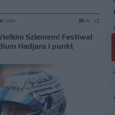
39
11647
Wielkim Szlemem! Festiwal
odium Hadjara i punkt