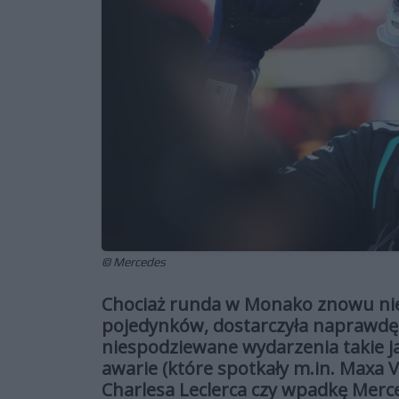
© Mercedes
Chociaż runda w Monako znowu nie
pojedynków, dostarczyła naprawdę 
niespodziewane wydarzenia takie ja
awarie (które spotkały m.in. Maxa 
Charlesa Leclerca czy wpadkę Merc