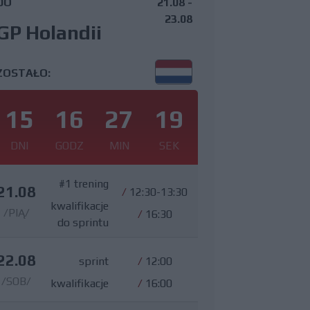
DO
21.08 -
23.08
GP Holandii
ZOSTAŁO:
15
16
27
18
DNI
GODZ
MIN
SEK
#1 trening
21.08
/
12:30-13:30
kwalifikacje
/PIĄ/
/
16:30
do sprintu
22.08
sprint
/
12:00
/SOB/
kwalifikacje
/
16:00