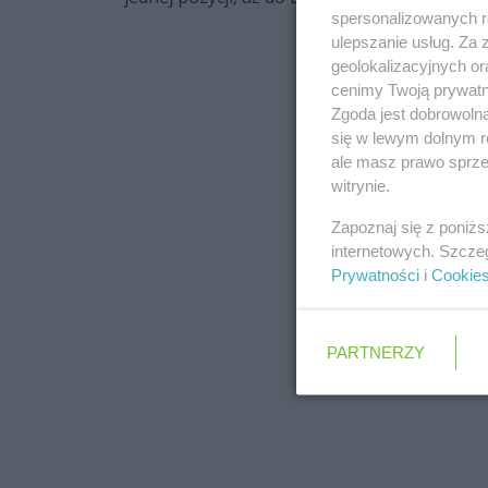
spersonalizowanych re
ulepszanie usług. Za
geolokalizacyjnych or
cenimy Twoją prywatno
Zgoda jest dobrowoln
się w lewym dolnym r
ale masz prawo sprzec
witrynie.
Zapoznaj się z poniż
internetowych. Szcze
Prywatności
i
Cookie
PARTNERZY