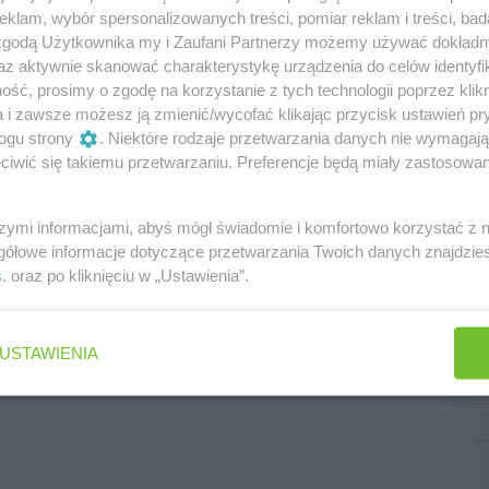
klam, wybór spersonalizowanych treści, pomiar reklam i treści, bad
 zgodą Użytkownika my i Zaufani Partnerzy możemy używać dokład
az aktywnie skanować charakterystykę urządzenia do celów identyfi
ść, prosimy o zgodę na korzystanie z tych technologii poprzez klikn
a i zawsze możesz ją zmienić/wycofać klikając przycisk ustawień pr
ogu strony
. Niektóre rodzaje przetwarzania danych nie wymagaj
iwić się takiemu przetwarzaniu. Preferencje będą miały zastosowania
szymi informacjami, abyś mógł świadomie i komfortowo korzystać z
gółowe informacje dotyczące przetwarzania Twoich danych znajdzi
s
. oraz po kliknięciu w „Ustawienia”.
USTAWIENIA