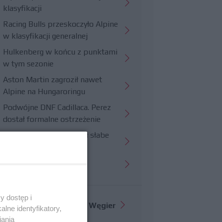
klasyfikacji
Racing Bulls przeskoczyło Alpine
w klasyfikacji generalnej
Hulkenberg w końcu z punktami
w tym sezonie
Aston Martin zagroził nawet
Alpine na Hungaroringu
Podwójne DNF Cadillaca. Perez
dostał formalne ostrzeżenie
Hungaroring potwierdził słabe
strony Williamsa
Trudny wyścig Haasa
y dostęp i
Więcej informacji o
GP Węgier
lne identyfikatory,
iania