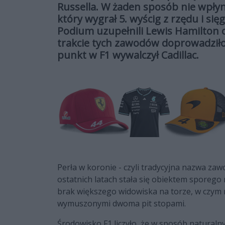
Russella. W żaden sposób nie wpłyn
który wygrał 5. wyścig z rzędu i się
Podium uzupełnili Lewis Hamilton o
trakcie tych zawodów doprowadziło
punkt w F1 wywalczył Cadillac.
Perła w koronie - czyli tradycyjna nazwa za
ostatnich latach stała się obiektem sporego
brak większego widowiska na torze, w czym 
wymuszonymi dwoma pit stopami.
Środowisko F1 liczyło, że w sposób natural