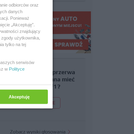
anie odbiorców oraz
nych danych
kacji. Ponieważ
ięcie „Akceptuję”.
ywatności znajdujący
ą zgody użytkownika,
 tylko na tej
 naszych serwisów
esz w
Polityce
Czy uważasz, że przerwa
wakacyjna powinna mieć
miejsce w F1?
Akceptuję
TAK
NIE
Zobacz wyniki głosowania