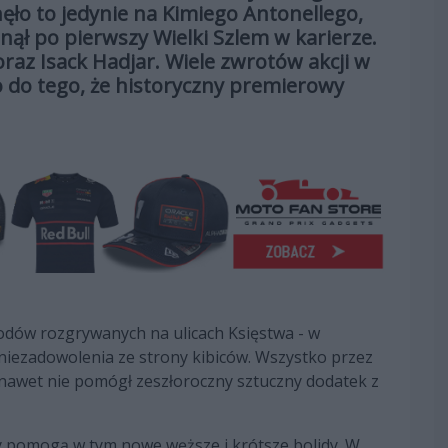
ęło to jedynie na Kimiego Antonellego,
gnął po pierwszy Wielki Szlem w karierze.
raz Isack Hadjar. Wiele zwrotów akcji w
 do tego, że historyczny premierowy
wodów rozgrywanych na ulicach Księstwa - w
 niezadowolenia ze strony kibiców. Wszystko przez
nawet nie pomógł zeszłoroczny sztuczny dodatek z
ny pomogą w tym nowe węższe i krótsze bolidy. W