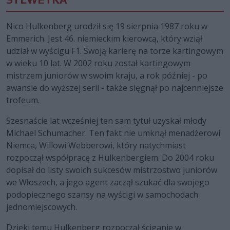
Nico Hulkenberg urodził się 19 sierpnia 1987 roku w
Emmerich. Jest 46. niemieckim kierowcą, który wziął
udział w wyścigu F1. Swoją karierę na torze kartingowym
w wieku 10 lat. W 2002 roku został kartingowym
mistrzem juniorów w swoim kraju, a rok później - po
awansie do wyższej serii - także sięgnął po najcenniejsze
trofeum.
Szesnaście lat wcześniej ten sam tytuł uzyskał młody
Michael Schumacher. Ten fakt nie umknął menadżerowi
Niemca, Willowi Webberowi, który natychmiast
rozpoczął współpracę z Hulkenbergiem. Do 2004 roku
dopisał do listy swoich sukcesów mistrzostwo juniorów
we Włoszech, a jego agent zaczął szukać dla swojego
podopiecznego szansy na wyścigi w samochodach
jednomiejscowych.
Dzięki temu Hulkenberg rozpoczął ściganie w