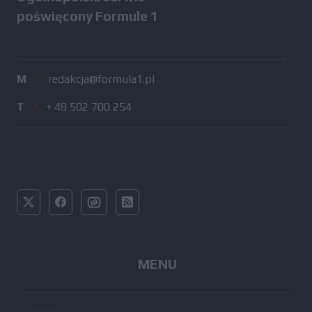
poświęcony Formule 1
M
/
redakcja@formula1.pl
T
/
+ 48 502 700 254
MENU