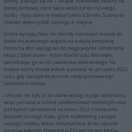
strony, plasując się na 7. lokacie. Pod koniec sezonu na
swojej domowej ziemi także wskoczył do różowego
bolidu - tym razem w miejsce Lance'a Strolla. Szansę tę
również wykorzystał, zajmując 8. miejsce.
Dobre występy Nico nie skłoniły natomiast zespoły do
dania mu etatowego angażu na kolejną kampanię.
Pomocną dłoń wyciągnęli do niego jedynie odmieniona
ekipa z Silverstone - Aston Martin oraz Mercedes,
zatrudniając go w roli zawodnika rezerwowego. Na
kolejne starty musiał jednak poczekać do początku 2022
roku, gdy zastąpił dwukrotnie niedysponowanego
Sebastiana Vettela.
I chociaż nie były to za udane wyścigi w jego wykonaniu,
wciąż pozostał w orbicie zainteresowań niektórych ekip
pod kątem zatrudnienia na sezon 2023. Ostatecznie
postawił na niego Haas, gdzie Hulkenberg zastąpił
swojego rodaka, Micka Schumachera. W ten sposób
pozostał jedynym Niemcem w F1 i partnerem Kevina