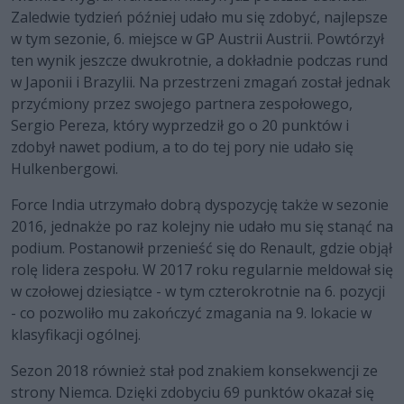
Zaledwie tydzień później udało mu się zdobyć, najlepsze
w tym sezonie, 6. miejsce w GP Austrii Austrii. Powtórzył
ten wynik jeszcze dwukrotnie, a dokładnie podczas rund
w Japonii i Brazylii. Na przestrzeni zmagań został jednak
przyćmiony przez swojego partnera zespołowego,
Sergio Pereza, który wyprzedził go o 20 punktów i
zdobył nawet podium, a to do tej pory nie udało się
Hulkenbergowi.
Force India utrzymało dobrą dyspozycję także w sezonie
2016, jednakże po raz kolejny nie udało mu się stanąć na
podium. Postanowił przenieść się do Renault, gdzie objął
rolę lidera zespołu. W 2017 roku regularnie meldował się
w czołowej dziesiątce - w tym czterokrotnie na 6. pozycji
- co pozwoliło mu zakończyć zmagania na 9. lokacie w
klasyfikacji ogólnej.
Sezon 2018 również stał pod znakiem konsekwencji ze
strony Niemca. Dzięki zdobyciu 69 punktów okazał się