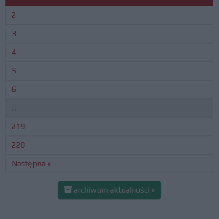
2
3
4
5
6
...
219
220
Następna »
archiwum aktualności »