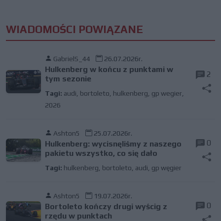
WIADOMOŚCI POWIĄZANE
GabrielS_44
26.07.2026r.
Hulkenberg w końcu z punktami w
2
tym sezonie
Tagi:
audi
,
bortoleto
,
hulkenberg
,
gp wegier
,
2026
Ashton5
25.07.2026r.
0
Hulkenberg: wycisnęliśmy z naszego
pakietu wszystko, co się dało
Tagi:
hulkenberg
,
bortoleto
,
audi
,
gp węgier
Ashton5
19.07.2026r.
0
Bortoleto kończy drugi wyścig z
rzędu w punktach