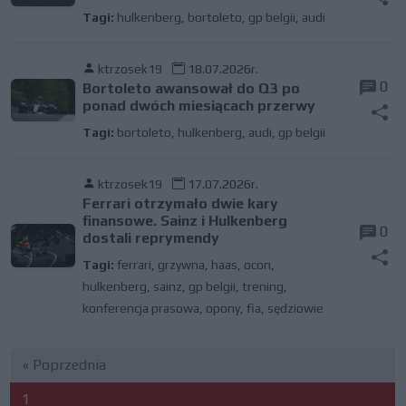
Tagi:
hulkenberg
,
bortoleto
,
gp belgii
,
audi
ktrzosek19
18.07.2026r.
0
Bortoleto awansował do Q3 po
ponad dwóch miesiącach przerwy
Tagi:
bortoleto
,
hulkenberg
,
audi
,
gp belgii
ktrzosek19
17.07.2026r.
Ferrari otrzymało dwie kary
finansowe. Sainz i Hulkenberg
0
dostali reprymendy
Tagi:
ferrari
,
grzywna
,
haas
,
ocon
,
hulkenberg
,
sainz
,
gp belgii
,
trening
,
konferencja prasowa
,
opony
,
fia
,
sędziowie
« Poprzednia
1