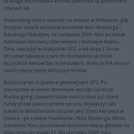
to druga mistrzowska korona juniorska na przestrzeni
czterech lat.
Hulkenberg stracił nadzieje na miejsce w Williamsie, gdy
brytyjski zespół awizował ponownie Nico Rosberga i
Kazukiego Nakajimę na kampanię 2009. Nico pozostał
natomiast kierowcą rezerwowym i testowym teamu.
Zimą zwyciężył w Azjatyckim GP2, a od ekipy z Grove
otrzymał najwięcej szans do testowania spośród
wszystkich kierowców rezerwowych, mimo że FIA mocno
zaostrzyła przepisy dotyczące testów.
Rozpoczął też ściganie w głównej serii GP2. Po
zwycięstwie w swoim domowym wyścigu na torze
Nurburgring zapewnił sobie mistrzostwo już cztery
rundy przed zakończeniem sezonu. Wywalczył taki
sukces w debiutanckim sezonie jako trzeci kierowca w
historii - po Lewisie Hamiltonie i Nico Rosbergu. Mimo
sukcesów, Nico pozostawał skoncentrowany głównie na
dołączeniu do stawki F1. Na początku 2009 roku