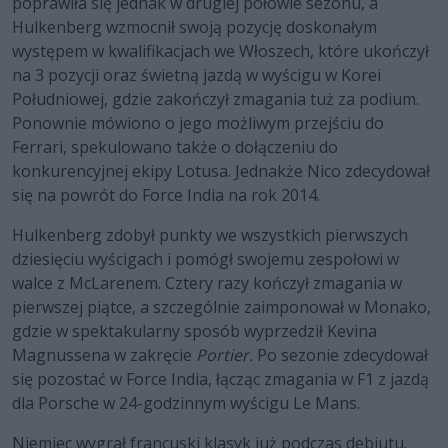
poprawiła się jednak w drugiej połowie sezonu, a
Hulkenberg wzmocnił swoją pozycję doskonałym
występem w kwalifikacjach we Włoszech, które ukończył
na 3 pozycji oraz świetną jazdą w wyścigu w Korei
Południowej, gdzie zakończył zmagania tuż za podium.
Ponownie mówiono o jego możliwym przejściu do
Ferrari, spekulowano także o dołączeniu do
konkurencyjnej ekipy Lotusa. Jednakże Nico zdecydował
się na powrót do Force India na rok 2014.
Hulkenberg zdobył punkty we wszystkich pierwszych
dziesięciu wyścigach i pomógł swojemu zespołowi w
walce z McLarenem. Cztery razy kończył zmagania w
pierwszej piątce, a szczególnie zaimponował w Monako,
gdzie w spektakularny sposób wyprzedził Kevina
Magnussena w zakręcie
Portier.
Po sezonie zdecydował
się pozostać w Force India, łącząc zmagania w F1 z jazdą
dla Porsche w 24-godzinnym wyścigu Le Mans.
Niemiec wygrał francuski klasyk już podczas debiutu.