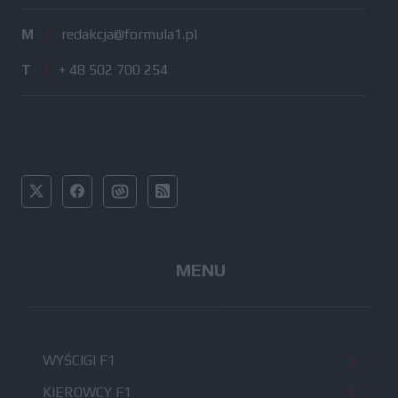
M
/
redakcja@formula1.pl
T
/
+ 48 502 700 254
MENU
WYŚCIGI F1
KIEROWCY F1