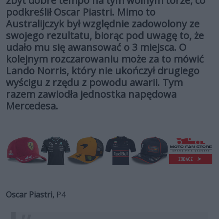
zbyt dobre tempo na tym wolnym torze, co
podkreślił Oscar Piastri. Mimo to
Australijczyk był względnie zadowolony ze
swojego rezultatu, biorąc pod uwagę to, że
udało mu się awansować o 3 miejsca. O
kolejnym rozczarowaniu może za to mówić
Lando Norris, który nie ukończył drugiego
wyścigu z rzędu z powodu awarii. Tym
razem zawiodła jednostka napędowa
Mercedesa.
Oscar Piastri,
P4