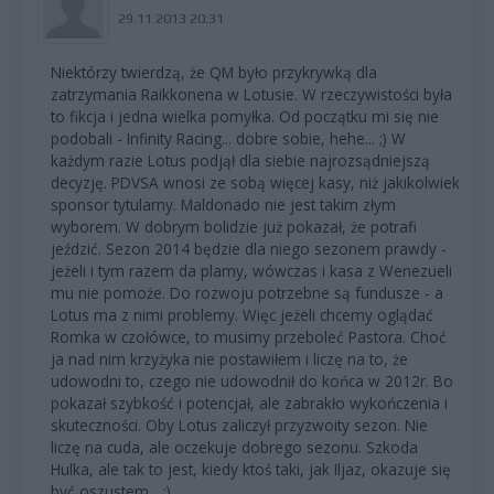
29.11.2013 20:31
Niektórzy twierdzą, że QM było przykrywką dla
zatrzymania Raikkonena w Lotusie. W rzeczywistości była
to fikcja i jedna wielka pomyłka. Od początku mi się nie
podobali - Infinity Racing... dobre sobie, hehe... ;) W
każdym razie Lotus podjął dla siebie najrozsądniejszą
decyzję. PDVSA wnosi ze sobą więcej kasy, niż jakikolwiek
sponsor tytularny. Maldonado nie jest takim złym
wyborem. W dobrym bolidzie już pokazał, że potrafi
jeździć. Sezon 2014 będzie dla niego sezonem prawdy -
jeżeli i tym razem da plamy, wówczas i kasa z Wenezueli
mu nie pomoże. Do rozwoju potrzebne są fundusze - a
Lotus ma z nimi problemy. Więc jeżeli chcemy oglądać
Romka w czołówce, to musimy przeboleć Pastora. Choć
ja nad nim krzyżyka nie postawiłem i liczę na to, że
udowodni to, czego nie udowodnił do końca w 2012r. Bo
pokazał szybkość i potencjał, ale zabrakło wykończenia i
skuteczności. Oby Lotus zaliczył przyzwoity sezon. Nie
liczę na cuda, ale oczekuje dobrego sezonu. Szkoda
Hulka, ale tak to jest, kiedy ktoś taki, jak Iljaz, okazuje się
być oszustem... ;)