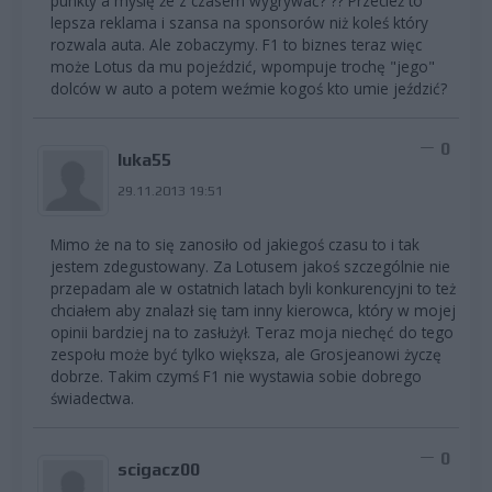
punkty a myślę że z czasem wygrywać? ?? Przecież to
lepsza reklama i szansa na sponsorów niż koleś który
rozwala auta. Ale zobaczymy. F1 to biznes teraz więc
może Lotus da mu pojeździć, wpompuje trochę "jego"
dolców w auto a potem weźmie kogoś kto umie jeździć?
0
luka55
29.11.2013 19:51
Mimo że na to się zanosiło od jakiegoś czasu to i tak
jestem zdegustowany. Za Lotusem jakoś szczególnie nie
przepadam ale w ostatnich latach byli konkurencyjni to też
chciałem aby znalazł się tam inny kierowca, który w mojej
opinii bardziej na to zasłużył. Teraz moja niechęć do tego
zespołu może być tylko większa, ale Grosjeanowi życzę
dobrze. Takim czymś F1 nie wystawia sobie dobrego
świadectwa.
0
scigacz00