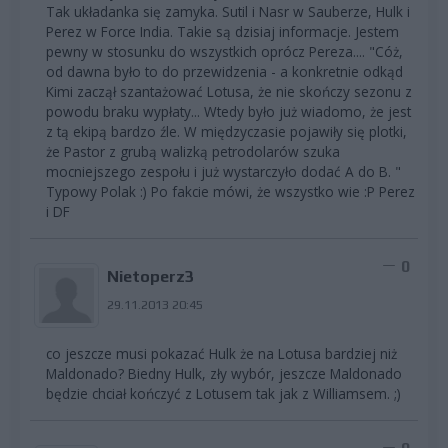
Tak układanka się zamyka. Sutil i Nasr w Sauberze, Hulk i
Perez w Force India. Takie są dzisiaj informacje. Jestem
pewny w stosunku do wszystkich oprócz Pereza.... "Cóż,
od dawna było to do przewidzenia - a konkretnie odkąd
Kimi zaczął szantażować Lotusa, że nie skończy sezonu z
powodu braku wypłaty... Wtedy było już wiadomo, że jest
z tą ekipą bardzo źle. W międzyczasie pojawiły się plotki,
że Pastor z grubą walizką petrodolarów szuka
mocniejszego zespołu i już wystarczyło dodać A do B. "
Typowy Polak :) Po fakcie mówi, że wszystko wie :P Perez
i DF
0
Nietoperz3
29.11.2013 20:45
co jeszcze musi pokazać Hulk że na Lotusa bardziej niż
Maldonado? Biedny Hulk, zły wybór, jeszcze Maldonado
będzie chciał kończyć z Lotusem tak jak z Williamsem. ;)