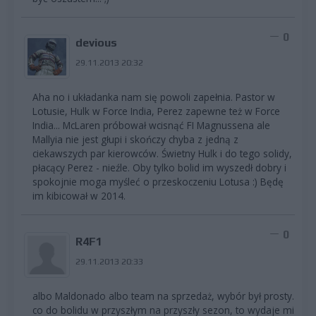
0
devious
29.11.2013 20:32
Aha no i układanka nam się powoli zapełnia. Pastor w
Lotusie, Hulk w Force India, Perez zapewne też w Force
India... McLaren próbował wcisnąć FI Magnussena ale
Mallyia nie jest głupi i skończy chyba z jedną z
ciekawszych par kierowców. Świetny Hulk i do tego solidy,
płacący Perez - nieźle. Oby tylko bolid im wyszedł dobry i
spokojnie moga myśleć o przeskoczeniu Lotusa :) Będę
im kibicował w 2014.
0
R4F1
29.11.2013 20:33
albo Maldonado albo team na sprzedaż, wybór był prosty.
co do bolidu w przyszłym na przyszły sezon, to wydaje mi