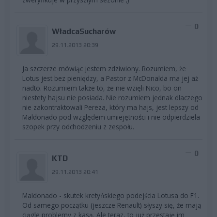
0
WładcaSucharów
29.11.2013 20:39
Ja szczerze mówiąc jestem zdziwiony. Rozumiem, że
Lotus jest bez pieniędzy, a Pastor z McDonalda ma jej aż
nadto. Rozumiem także to, że nie wzięli Nico, bo on
niestety hajsu nie posiada. Nie rozumiem jednak dlaczego
nie zakontraktowali Pereza, który ma hajs, jest lepszy od
Maldonado pod względem umiejętności i nie odpierdziela
szopek przy odchodzeniu z zespołu.
0
KTD
29.11.2013 20:41
Maldonado - skutek kretyńskiego podejścia Lotusa do F1.
Od samego początku (jeszcze Renault) słyszy się, że mają
ciągle problemy z kasą. Ale teraz, to już przestaję im