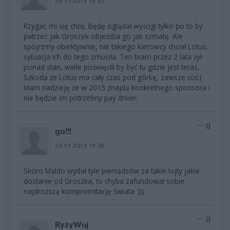
29.11.2013 19:35
Rzygać mi się chcę. Będę oglądał wyścigi tylko po to by
patrzeć jak Groszek objeżdża go jak szmatę. Ale
spójrzmy obiektywnie, nie takiego kierowcy chciał Lotus,
sytuacja ich do tego zmusiła. Ten team przez 2 lata żył
ponad stan, wiele poświęcili by być tu gdzie jest teraz,
Szkoda że Lotus ma cały czas pod górkę, zawsze coś:(
Mam nadzieję że w 2015 znajdą konkretnego sponsora i
nie będzie im potrzebny pay driver.
0
go!!!
29.11.2013 19:38
Skoro Maldo wydał tyle pieniądzów za takie lojty jakie
dostanie od Groszka, to chyba zafundował sobie
najdroższą kompromitację Świata :)))
0
RyżyWuj