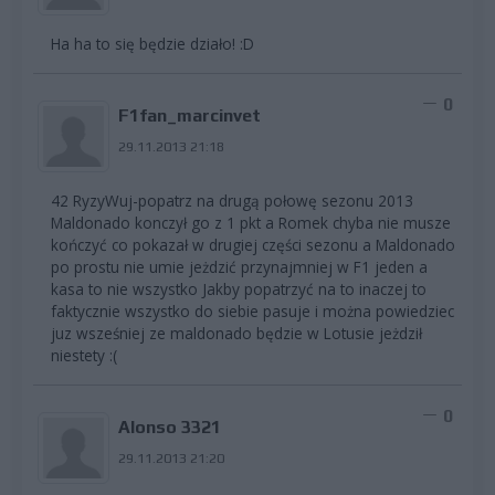
Ha ha to się będzie działo! :D
0
F1fan_marcinvet
29.11.2013 21:18
42 RyzyWuj-popatrz na drugą połowę sezonu 2013
Maldonado konczył go z 1 pkt a Romek chyba nie musze
kończyć co pokazał w drugiej części sezonu a Maldonado
po prostu nie umie jeżdzić przynajmniej w F1 jeden a
kasa to nie wszystko Jakby popatrzyć na to inaczej to
faktycznie wszystko do siebie pasuje i można powiedziec
juz wsześniej ze maldonado będzie w Lotusie jeżdził
niestety :(
0
Alonso 3321
29.11.2013 21:20