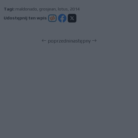
Tagi:
maldonado
,
grosjean
,
lotus
,
2014
Udostępnij ten wpis
poprzedni
następny