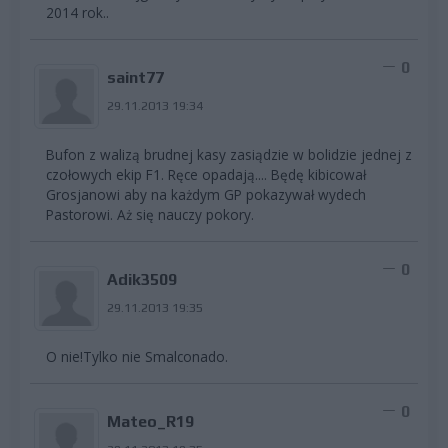
2014 rok..
0
saint77
29.11.2013 19:34
Bufon z walizą brudnej kasy zasiądzie w bolidzie jednej z
czołowych ekip F1. Ręce opadają.... Będę kibicował
Grosjanowi aby na każdym GP pokazywał wydech
Pastorowi. Aż się nauczy pokory.
0
Adik3509
29.11.2013 19:35
O nie!Tylko nie Smalconado.
0
Mateo_R19