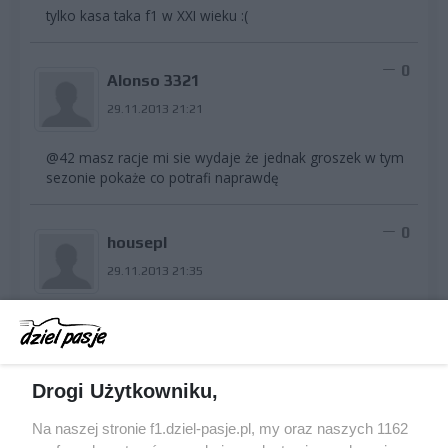
tylko kasa taka f1 w XXI wieku :(
0
Alonso 3321
29.11.2013 21:21
@42 masz racje mi sie wydaje że jednak groszek w tym
sezonie pokaże co potrafi naprawdę
0
housepl
29.11.2013 21:35
@42 Po dyskwalifikacji Hamiltona w czasach gdy rok 2012
w erze panowania redbulla był słaby
Drogi Użytkowniku,
0
Jahar
Na naszej stronie f1.dziel-pasje.pl, my oraz naszych 1162
29.11.2013 21:37