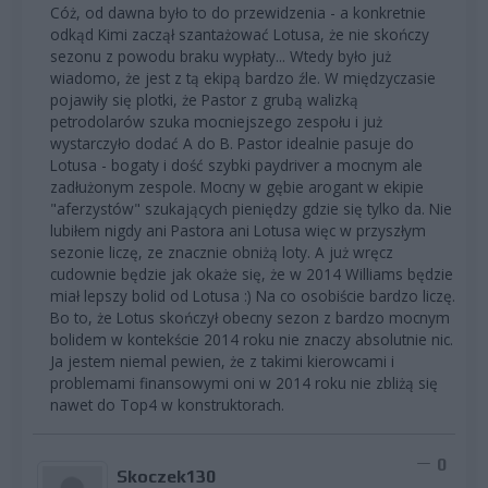
Cóż, od dawna było to do przewidzenia - a konkretnie
odkąd Kimi zaczął szantażować Lotusa, że nie skończy
sezonu z powodu braku wypłaty... Wtedy było już
wiadomo, że jest z tą ekipą bardzo źle. W międzyczasie
pojawiły się plotki, że Pastor z grubą walizką
petrodolarów szuka mocniejszego zespołu i już
wystarczyło dodać A do B. Pastor idealnie pasuje do
Lotusa - bogaty i dość szybki paydriver a mocnym ale
zadłużonym zespole. Mocny w gębie arogant w ekipie
"aferzystów" szukających pieniędzy gdzie się tylko da. Nie
lubiłem nigdy ani Pastora ani Lotusa więc w przyszłym
sezonie liczę, ze znacznie obniżą loty. A już wręcz
cudownie będzie jak okaże się, że w 2014 Williams będzie
miał lepszy bolid od Lotusa :) Na co osobiście bardzo liczę.
Bo to, że Lotus skończył obecny sezon z bardzo mocnym
bolidem w kontekście 2014 roku nie znaczy absolutnie nic.
Ja jestem niemal pewien, że z takimi kierowcami i
problemami finansowymi oni w 2014 roku nie zbliżą się
nawet do Top4 w konstruktorach.
0
Skoczek130