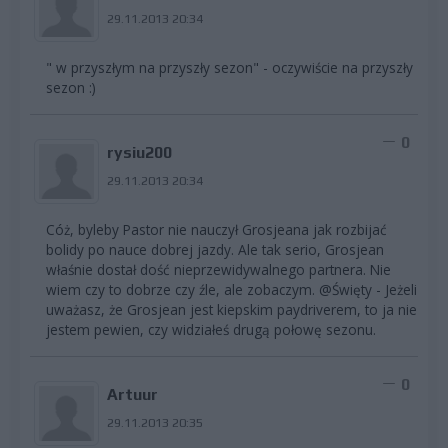
29.11.2013 20:34
" w przyszłym na przyszły sezon" - oczywiście na przyszły
sezon :)
0
rysiu200
29.11.2013 20:34
Cóż, byleby Pastor nie nauczył Grosjeana jak rozbijać
bolidy po nauce dobrej jazdy. Ale tak serio, Grosjean
właśnie dostał dość nieprzewidywalnego partnera. Nie
wiem czy to dobrze czy źle, ale zobaczym. @Święty - Jeżeli
uważasz, że Grosjean jest kiepskim paydriverem, to ja nie
jestem pewien, czy widziałeś drugą połowę sezonu.
0
Artuur
29.11.2013 20:35