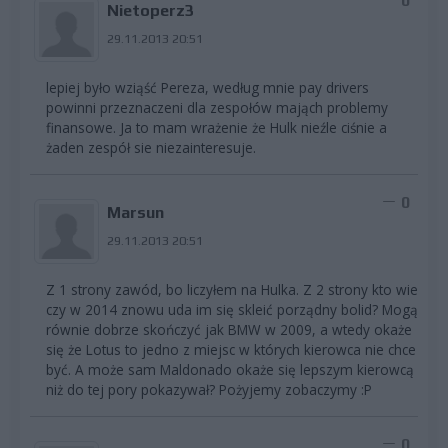
0
Nietoperz3
29.11.2013 20:51
lepiej było wziąść Pereza, według mnie pay drivers
powinni przeznaczeni dla zespołów mająch problemy
finansowe. Ja to mam wrażenie że Hulk nieźle ciśnie a
żaden zespół sie niezainteresuje.
0
Marsun
29.11.2013 20:51
Z 1 strony zawód, bo liczyłem na Hulka. Z 2 strony kto wie
czy w 2014 znowu uda im się skleić porządny bolid? Mogą
równie dobrze skończyć jak BMW w 2009, a wtedy okaże
się że Lotus to jedno z miejsc w których kierowca nie chce
być. A może sam Maldonado okaże się lepszym kierowcą
niż do tej pory pokazywał? Pożyjemy zobaczymy :P
0