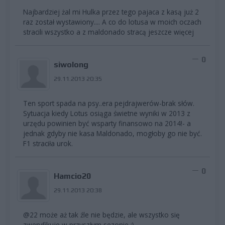
Najbardziej żal mi Hulka przez tego pajaca z kasą już 2
raz został wystawiony.... A co do lotusa w moich oczach
stracili wszystko a z maldonado stracą jeszcze więcej
0
siwolong
29.11.2013 20:35
Ten sport spada na psy..era pejdrajwerów-brak słów.
Sytuacja kiedy Lotus osiąga świetne wyniki w 2013 z
urzędu powinien być wsparty finansowo na 2014!- a
jednak gdyby nie kasa Maldonado, mogłoby go nie być.
F1 straciła urok.
0
Hamcio20
29.11.2013 20:38
@22 może aż tak źle nie będzie, ale wszystko się
zweryfikuje w przyszłym sezonie ;)