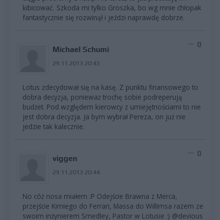
kibicować. Szkoda mi tylko Groszka, bo wg mnie chłopak
fantastycznie się rozwinął i jeździ naprawdę dobrze.
0
Michael Schumi
29.11.2013 20:43
Lotus zdecydował się na kasę. Z punktu finansowego to
dobra decyzja, ponieważ trochę sobie podreperują
budżet. Pod względem kierowcy z umiejętnościami to nie
jest dobra decyzja. Ja bym wybrał Pereza, on już nie
jedzie tak kalecznie.
0
viggen
29.11.2013 20:44
No cóż nosa miałem :P Odejście Brawna z Merca,
przejście Kimiego do Ferrari, Massa do Willimsa razem ze
swoim inżynierem Smedley, Pastor w Lotusie :) @devious