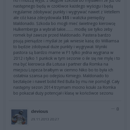
no i muszą wyjść z długów szkoda bo myślałem że już od
następnego będą w czołówce każdego wyścigu i będą
regularnie zdobywać punkty i wygrywać nawet z Vetellem
ale cóż kasa zdecydowala $$$ i walizka pieniędzy
Maldonado. Szkoda bo mogli mieć świetnego kierowcę
Hulkemberga a wybrali takie......... modlę sie tylko żeby
romek był zawsze przed Maldonado. Pastera bardzo
psują pieniądze i myślał że jak wniesie kasę do Williamsa
to będzie zdobywal duże punkty i wygrywał. Wyniki
pastora są bardzo marne w F1 tylko jedna wygrana w
2012 i tylko 1 punkcik w tym sezonie o ile się nie mylę i to
ma być kierowca dla Lotusa i partner dla Romka na
miejscu Lopeza brałbym w ciemno Niko bo to była ich
ostatnia szansa po odejściu Kimiego. Maldonado to
beztalęcie i nawet bolid Red Bulla by mu nie pomógł. Cały
następny sezon 2014 trzymam mocno kciuki za Romka
bo pokazał duży potencjał i klasę w końcówce sezonu
0
devious
29.11.2013 20:27