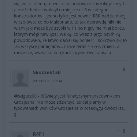
się, że to loteria, może Lotus ponownie zaszokuje innych,
a może będzie walczył o miejsce nr 5 w kategorii
konstruktorów... jedno tylko jest pewne: RBR będzie dalej
w czołówce co do Maldonado, to tak naprawdę nikt nie
wiem jaki może być szybki w F1 bo nigdy nie miał bolidu,
którym mógł nawiązać walkę, co wraz z jego psychiką
powodowało, że łatwo dawał się ponieść i kończyło się to
jak wszyscy pamiętamy... może teraz się coś zmieni, a
może nie, wszystko w rękach inżynierów Lotusa :)
0
Skoczek130
29.11.2013 20:34
@scigacz00 - @Święty jest fanatycznym przeciwnikiem
Grosjeana. Nie może zdzierżyć, że dał plamy w
typowaniach wyników Grosjeana w przeciągu dwóch lat...
;)
0
R4F1