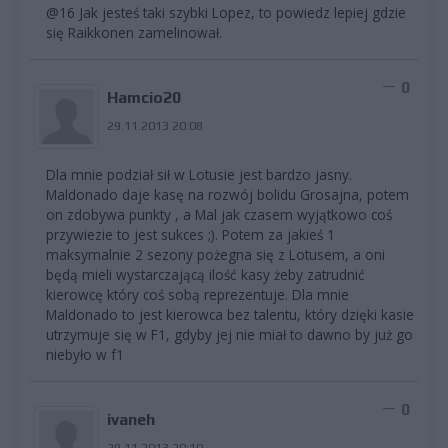
@16 Jak jesteś taki szybki Lopez, to powiedz lepiej gdzie
się Raikkonen zamelinował.
0
Hamcio20
29.11.2013 20:08
Dla mnie podział sił w Lotusie jest bardzo jasny.
Maldonado daje kasę na rozwój bolidu Grosajna, potem
on zdobywa punkty , a Mal jak czasem wyjątkowo coś
przywiezie to jest sukces ;). Potem za jakieś 1
maksymalnie 2 sezony pożegna się z Lotusem, a oni
będą mieli wystarczającą ilość kasy żeby zatrudnić
kierowcę który coś sobą reprezentuje. Dla mnie
Maldonado to jest kierowca bez talentu, który dzięki kasie
utrzymuje się w F1, gdyby jej nie miał to dawno by już go
niebyło w f1
0
ivaneh
29.11.2013 20:10