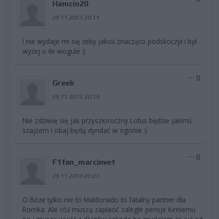
Hamcio20
29.11.2013 20:11
I nie wydaje mi się żeby jakoś znacząco podskoczył i był
wyżej o ile wogule ;)
0
Greek
29.11.2013 20:14
Nie zdziwię się jak przyszłoroczny Lotus będzie jakimś
szajzem i obaj będą dyndać w ogonie :)
0
F1fan_marcinvet
29.11.2013 20:23
O Boże tylko nie to Maldonado to fatalny partner dla
Romka. Ale cóż muszą zapłacić zaległe pensje Kimiemu