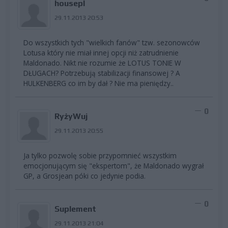
housepl
29.11.2013 20:53
Do wszystkich tych "wielkich fanów" tzw. sezonowców
Lotusa który nie miał innej opcji niż zatrudnienie
Maldonado. Nikt nie rozumie że LOTUS TONIE W
DŁUGACH? Potrzebują stabilizacji finansowej ? A
HULKENBERG co im by dał ? Nie ma pieniędzy..
0
RyżyWuj
29.11.2013 20:55
Ja tylko pozwolę sobie przypomnieć wszystkim
emocjonującym się "ekspertom", że Maldonado wygrał
GP, a Grosjean póki co jedynie podia.
0
Suplement
29.11.2013 21:04