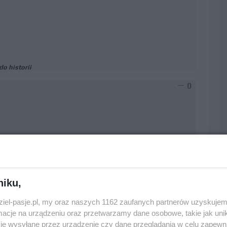
do historii
0
, aż inni to zrobią i ich obrażać. Nie wiem kto wyszedł
niku,
h. Świetne Ferrari i słaby wynik Piastriego
dziel-pasje.pl, my oraz naszych 1162 zaufanych partnerów uzyskujem
cje na urządzeniu oraz przetwarzamy dane osobowe, takie jak unika
0
je wysyłane przez urządzenie czy dane przeglądania w celu zapewn