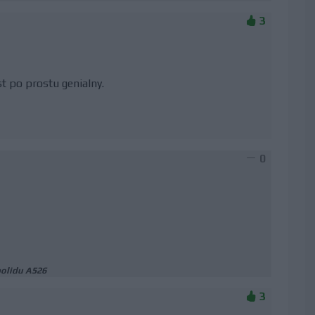
3
t po prostu genialny.
0
olidu A526
3