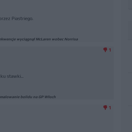
rzez Piastriego.
sekwencje wyciągnął McLaren wobec Norrisa
1
ku stawki...
 malowanie bolidu na GP Włoch
1