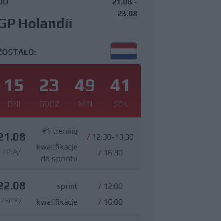
DO
21.08 -
23.08
GP Holandii
ZOSTAŁO:
15
23
49
40
DNI
GODZ
MIN
SEK
#1 trening
21.08
/
12:30-13:30
kwalifikacje
/PIĄ/
/
16:30
do sprintu
22.08
sprint
/
12:00
/SOB/
kwalifikacje
/
16:00