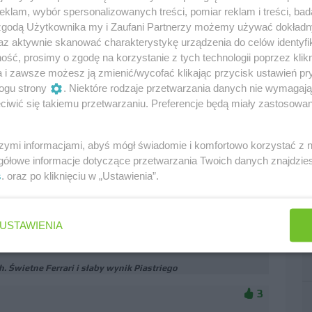
klam, wybór spersonalizowanych treści, pomiar reklam i treści, bad
 zgodą Użytkownika my i Zaufani Partnerzy możemy używać dokład
az aktywnie skanować charakterystykę urządzenia do celów identyfi
ł, lub gdy straci na niego nawet matematyczne szanse,
ść, prosimy o zgodę na korzystanie z tych technologii poprzez klikn
a i zawsze możesz ją zmienić/wycofać klikając przycisk ustawień pr
ogu strony
. Niektóre rodzaje przetwarzania danych nie wymagaj
iwić się takiemu przetwarzaniu. Preferencje będą miały zastosowania
h. Świetne Ferrari i słaby wynik Piastriego
7
szymi informacjami, abyś mógł świadomie i komfortowo korzystać z
gółowe informacje dotyczące przetwarzania Twoich danych znajdzi
s
. oraz po kliknięciu w „Ustawienia”.
e kierowców, kiedy jednym z nich jest Brytyjczyk.
USTAWIENIA
h. Świetne Ferrari i słaby wynik Piastriego
3