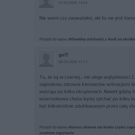
21.03.2026 14:52
Nie wiem czy zauważyłeś, ale to nie jest kier
Przejdź do wpisu
Wheatley odchodzi z Audi ze skutk
go!!!
06.03.2026 13:17
To, że są w czarnej... nie ulega wątpliwości.
zagrożeniu zdrowia kierowców wibracjami it
wyścigu po kilku okrążeniach. Nawet gdyby by
wizerunkowo chyba lepiej zjechać po kilku k
być kilkukrotnie zdublowanym przez całą st
Przejdź do wpisu
Alonso obawia się braku części zap
znakiem zapytania