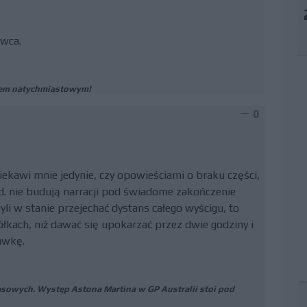
owca.
iem natychmiastowym!
0
 Ciekawi mnie jedynie, czy opowieściami o braku części,
d. nie budują narracji pod świadome zakończenie
li w stanie przejechać dystans całego wyścigu, to
ółkach, niż dawać się upokarzać przez dwie godziny i
awkę.
asowych. Występ Astona Martina w GP Australii stoi pod