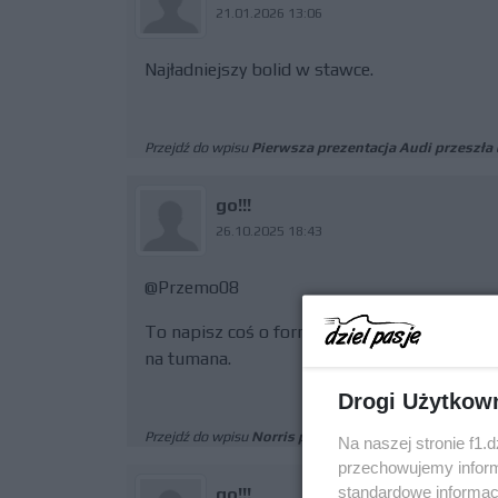
21.01.2026 13:06
Najładniejszy bolid w stawce.
Przejdź do wpisu
Pierwsza prezentacja Audi przeszła 
go!!!
26.10.2025 18:43
@Przemo08
To napisz coś o formie Ferrari zamiast czekać
na tumana.
Drogi Użytkow
Przejdź do wpisu
Norris pokazał klasę w kwalifikacjac
Na naszej stronie f1.
przechowujemy informa
standardowe informac
go!!!