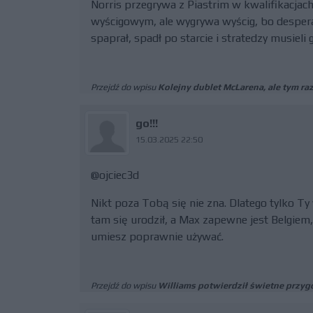
Norris przegrywa z Piastrim w kwalifikacjac
wyścigowym, ale wygrywa wyścig, bo desperac
spaprał, spadł po starcie i stratedzy musieli g
Przejdź do wpisu
Kolejny dublet McLarena, ale tym raz
go!!!
15.03.2025 22:50
@ojciec3d
Nikt poza Tobą się nie zna. Dlatego tylko Ty 
tam się urodził, a Max zapewne jest Belgiem,
umiesz poprawnie używać.
Przejdź do wpisu
Williams potwierdził świetne przy