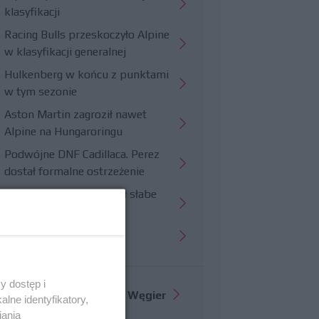
klasyfikacji
Racing Bulls przeskoczyło Alpine
w klasyfikacji generalnej
Hulkenberg w końcu z punktami
w tym sezonie
Aston Martin zagroził nawet
Alpine na Hungaroringu
Podwójne DNF Cadillaca. Perez
dostał formalne ostrzeżenie
Hungaroring potwierdził słabe
strony Williamsa
Trudny wyścig Haasa
y dostęp i
Więcej informacji o
GP Węgier
lne identyfikatory,
iania