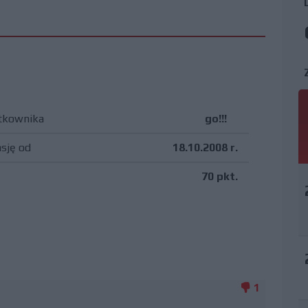
tkownika
go!!!
asję od
18.10.2008 r.
70 pkt.
1