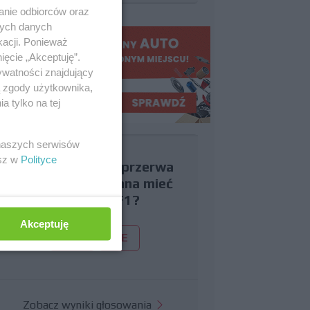
anie odbiorców oraz
nych danych
kacji. Ponieważ
ięcie „Akceptuję”.
ywatności znajdujący
ą zgody użytkownika,
 tylko na tej
 naszych serwisów
esz w
Polityce
Czy uważasz, że przerwa
wakacyjna powinna mieć
miejsce w F1?
Akceptuję
TAK
NIE
Zobacz wyniki głosowania