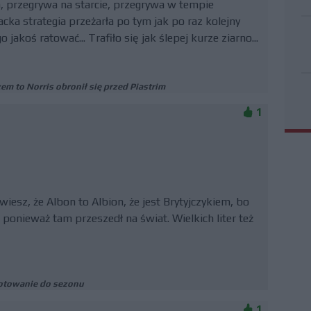
h, przegrywa na starcie, przegrywa w tempie
ka strategia przeżarła po tym jak po raz kolejny
o jakoś ratować... Trafiło się jak ślepej kurze ziarno...
em to Norris obronił się przed Piastrim
1
wiesz, że Albon to Albion, że jest Brytyjczykiem, bo
 ponieważ tam przeszedł na świat. Wielkich liter też
gotowanie do sezonu
1