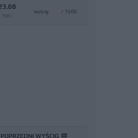
23.08
wyścig
/
15:00
/NIE/
POPRZEDNI WYŚCIG