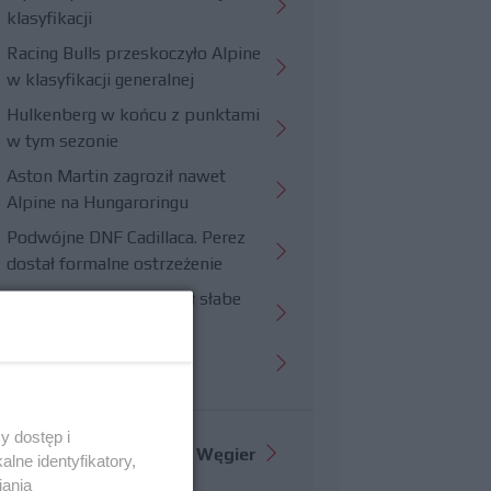
klasyfikacji
Racing Bulls przeskoczyło Alpine
w klasyfikacji generalnej
Hulkenberg w końcu z punktami
w tym sezonie
Aston Martin zagroził nawet
Alpine na Hungaroringu
Podwójne DNF Cadillaca. Perez
dostał formalne ostrzeżenie
Hungaroring potwierdził słabe
strony Williamsa
Trudny wyścig Haasa
y dostęp i
Więcej informacji o
GP Węgier
lne identyfikatory,
iania