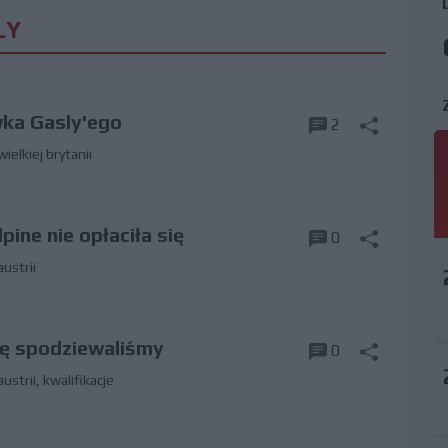
LY
ka Gasly'ego
2
wielkiej brytanii
ine nie opłaciła się
0
austrii
 się spodziewaliśmy
0
austrii
,
kwalifikacje