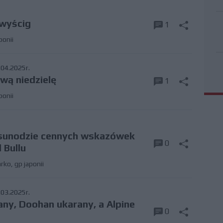
 wyścig
1
ponii
04.2025r.
ową niedzielę
1
ponii
 Tsunodzie cennych wskazówek
0
 Bullu
rko
,
gp japonii
03.2025r.
ny, Doohan ukarany, a Alpine
0