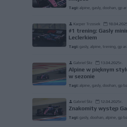
Tagi:
alpine
,
gasly
,
doohan
,
gp ar
Kacper Trzosek
18.04.2025
#1 trening: Gasly mini
Leclerkiem
Tagi:
gasly
,
alpine
,
trening
,
gp ar
Gabriel Śliz
13.04.2025r.
Alpine w pięknym sty
w sezonie
Tagi:
alpine
,
gasly
,
doohan
,
gp b
Gabriel Śliz
12.04.2025r.
Znakomity występ Gas
Tagi:
gasly
,
doohan
,
alpine
,
gp b