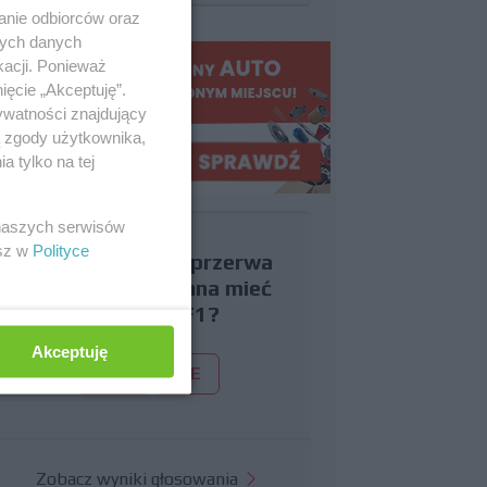
anie odbiorców oraz
nych danych
kacji. Ponieważ
ięcie „Akceptuję”.
ywatności znajdujący
ą zgody użytkownika,
 tylko na tej
 naszych serwisów
esz w
Polityce
Czy uważasz, że przerwa
wakacyjna powinna mieć
miejsce w F1?
Akceptuję
TAK
NIE
Zobacz wyniki głosowania