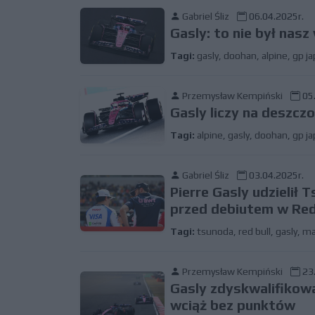
Gabriel Śliz
06.04.2025r.
Gasly: to nie był nasz
Tagi:
gasly
,
doohan
,
alpine
,
gp ja
Przemysław Kempiński
05.
Gasly liczy na deszcz
Tagi:
alpine
,
gasly
,
doohan
,
gp ja
Gabriel Śliz
03.04.2025r.
Pierre Gasly udzielił
przed debiutem w Red
Tagi:
tsunoda
,
red bull
,
gasly
,
ma
Przemysław Kempiński
23.
Gasly zdyskwalifikowa
wciąż bez punktów