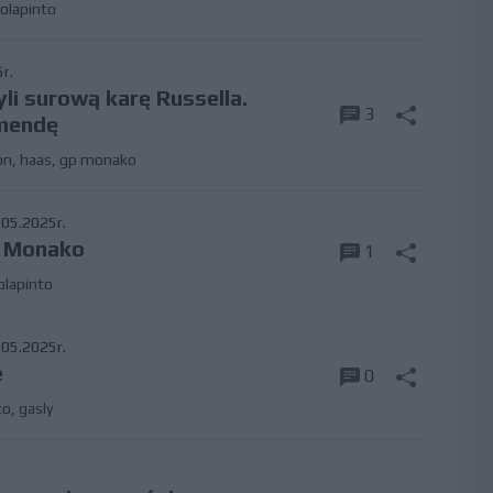
colapinto
r.
i surową karę Russella.
3
ymendę
on
,
haas
,
gp monako
05.2025r.
w Monako
1
olapinto
05.2025r.
e
0
to
,
gasly