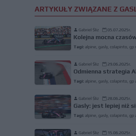
ARTYKUŁY ZWIĄZANE Z GAS
Gabriel Śliz
05.07.2025r.
Kolejna mocna czasów
Tagi:
alpine
,
gasly
,
colapinto
,
gp 
Gabriel Śliz
29.06.2025r.
Odmienna strategia Alp
Tagi:
alpine
,
gasly
,
colapinto
,
gp 
Gabriel Śliz
28.06.2025r.
Gasly: jest lepiej niż
Tagi:
alpine
,
gasly
,
colapinto
,
gp 
Gabriel Śliz
15.06.2025r.