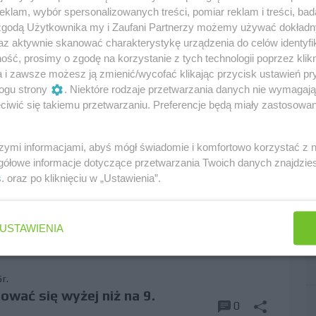
klam, wybór spersonalizowanych treści, pomiar reklam i treści, bad
 zgodą Użytkownika my i Zaufani Partnerzy możemy używać dokład
az aktywnie skanować charakterystykę urządzenia do celów identyfi
ikacje Gasly'ego
0
ść, prosimy o zgodę na korzystanie z tych technologii poprzez klikn
a i zawsze możesz ją zmienić/wycofać klikając przycisk ustawień pr
iami
,
punkty
,
kwalifikacje
,
sprint
ogu strony
. Niektóre rodzaje przetwarzania danych nie wymagaj
iwić się takiemu przetwarzaniu. Preferencje będą miały zastosowania
05.2025r.
wał Alpine po błędzie w SQ1
0
szymi informacjami, abyś mógł świadomie i komfortowo korzystać z
gasly
gółowe informacje dotyczące przetwarzania Twoich danych znajdzi
s
. oraz po kliknięciu w „Ustawienia”.
0
USTAWIENIA
abii saudyjskiej
,
tsunoda
,
kolizja
r.
ować się wyżej niż na 9.
0