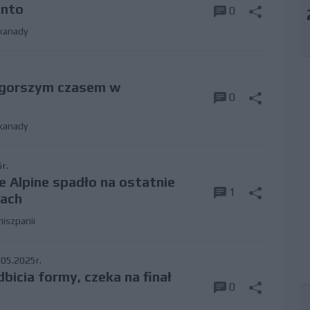
into
0
kanady
jgorszym czasem w
0
kanady
r.
e Alpine spadło na ostatnie
1
wach
hiszpanii
05.2025r.
bicia formy, czeka na finał
0