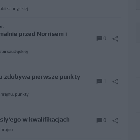
abii saudyjskiej
r.
malnie przed Norrisem i
0
abii saudyjskiej
lu zdobywa pierwsze punkty
1
ahrajnu
,
punkty
ly'ego w kwalifikacjach
0
ahrajnu