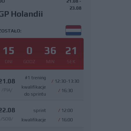
DO
21.08 -
23.08
GP Holandii
ZOSTAŁO:
15
0
36
20
DNI
GODZ
MIN
SEK
#1 trening
21.08
/
12:30-13:30
kwalifikacje
/PIĄ/
/
16:30
do sprintu
22.08
sprint
/
12:00
/SOB/
kwalifikacje
/
16:00