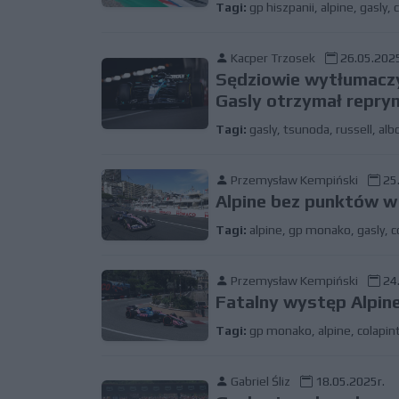
Tagi:
gp hiszpanii
,
alpine
,
gasly
,
Kacper Trzosek
26.05.2025
Sędziowie wytłumaczyl
Gasly otrzymał repr
Tagi:
gasly
,
tsunoda
,
russell
,
alb
Przemysław Kempiński
25.
Alpine bez punktów 
Tagi:
alpine
,
gp monako
,
gasly
,
c
Przemysław Kempiński
24.
Fatalny występ Alpin
Tagi:
gp monako
,
alpine
,
colapin
Gabriel Śliz
18.05.2025r.