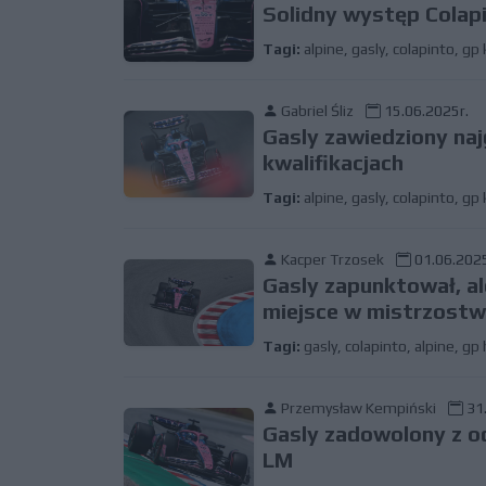
Solidny występ Colap
Tagi:
alpine
,
gasly
,
colapinto
,
gp 
Gabriel Śliz
15.06.2025r.
Gasly zawiedziony na
kwalifikacjach
Tagi:
alpine
,
gasly
,
colapinto
,
gp 
Kacper Trzosek
01.06.2025
Gasly zapunktował, al
miejsce w mistrzost
Tagi:
gasly
,
colapinto
,
alpine
,
gp 
Przemysław Kempiński
31.
Gasly zadowolony z od
LM