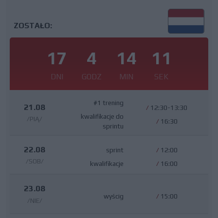
ZOSTAŁO:
17
4
14
10
DNI
GODZ
MIN
SEK
#1 trening
21.08
/
12:30-13:30
kwalifikacje do
/PIĄ/
/
16:30
sprintu
22.08
sprint
/
12:00
/SOB/
kwalifikacje
/
16:00
23.08
wyścig
/
15:00
/NIE/