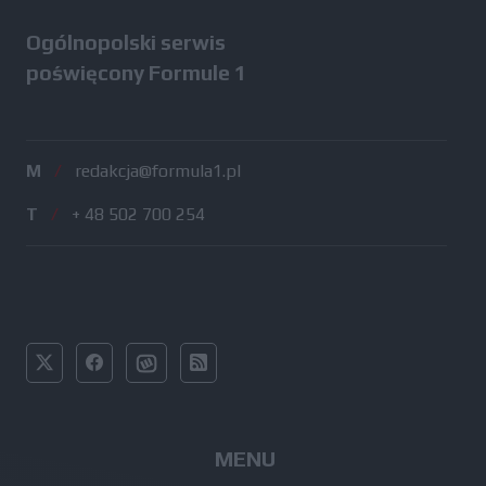
Ogólnopolski serwis
poświęcony Formule 1
M
/
redakcja@formula1.pl
T
/
+ 48 502 700 254
MENU