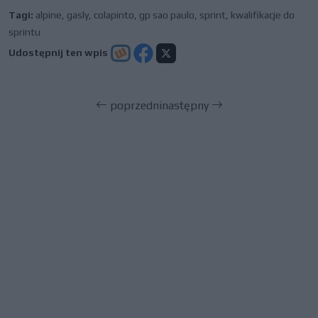
Tagi:
alpine
,
gasly
,
colapinto
,
gp sao paulo
,
sprint
,
kwalifikacje do
sprintu
Udostępnij ten wpis
poprzedni
następny