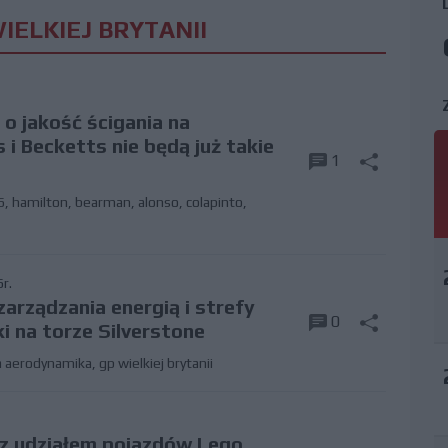
IELKIEJ BRYTANII
 o jakość ścigania na
 i Becketts nie będą już takie
1
6
,
hamilton
,
bearman
,
alonso
,
colapinto
,
r.
zarządzania energią i strefy
0
 na torze Silverstone
 aerodynamika
,
gp wielkiej brytanii
z udziałem pojazdów Lego