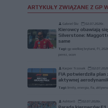
ARTYKUŁY ZWIĄZANE Z GP W
Gabriel Śliz
02.07.2026r.
Kierowcy obawiają się
Silverstone: Maggotts
same
Tagi:
gp wielkiej brytanii
,
f1
,
202
perez
,
ocon
Kacper Trzosek
02.07.2026
FIA potwierdziła plan 
aktywnej aerodynamiki
Tagi:
limity
,
energia
,
fia
,
aktywna
Ashton5
02.07.2026r.
Parada kierowców F1 