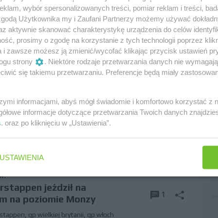
klam, wybór spersonalizowanych treści, pomiar reklam i treści, bad
,
gp wielkiej brytanii
 zgodą Użytkownika my i Zaufani Partnerzy możemy używać dokład
az aktywnie skanować charakterystykę urządzenia do celów identyfi
ść, prosimy o zgodę na korzystanie z tych technologii poprzez klikn
07.2025r.
a i zawsze możesz ją zmienić/wycofać klikając przycisk ustawień pr
aty po wystawie historycznych
10
ogu strony
. Niektóre rodzaje przetwarzania danych nie wymagaj
erstone
iwić się takiemu przetwarzaniu. Preferencje będą miały zastosowania
ii
,
silverstone
szymi informacjami, abyś mógł świadomie i komfortowo korzystać z
r.
gółowe informacje dotyczące przetwarzania Twoich danych znajdzi
ośbę Piastriego o zamianę
s
. oraz po kliknięciu w „Ustawienia”.
1
lkiej brytanii
,
team orders
USTAWIENIA
r.
rstappen jeździł na
1
iem na poziomie Monzy
rstappen
,
gp wielkiej brytanii
,
gp włoch