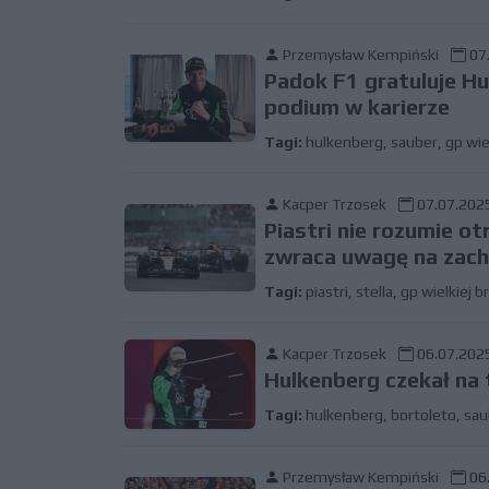
Przemysław Kempiński
07.
Padok F1 gratuluje H
podium w karierze
Tagi:
hulkenberg
,
sauber
,
gp wiel
Kacper Trzosek
07.07.2025
Piastri nie rozumie ot
zwraca uwagę na zach
Tagi:
piastri
,
stella
,
gp wielkiej br
Kacper Trzosek
06.07.2025
Hulkenberg czekał na 
Tagi:
hulkenberg
,
bortoleto
,
sau
Przemysław Kempiński
06.