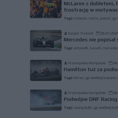
McLaren z dubletem, P
frustrację w motywac
Tagi:
mclaren
,
norris
,
piastri
,
gp 
Kacper Trzosek
06.07.2025
Mercedes nie popisał
Tagi:
antonelli
,
russell
,
mercede
Przemysław Kempiński
06.
Hamilton tuż za pod
Tagi:
ferrari
,
gp wielkiej brytanii
,
Przemysław Kempiński
06.
Podwójne DNF Racing 
Tagi:
racing bulls
,
gp wielkiej bryt