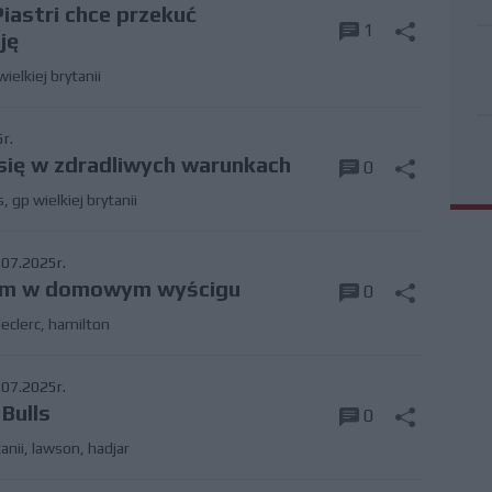
iastri chce przekuć
1
ję
wielkiej brytanii
r.
 się w zdradliwych warunkach
0
s
,
gp wielkiej brytanii
07.2025r.
ium w domowym wyścigu
0
leclerc
,
hamilton
07.2025r.
Bulls
0
anii
,
lawson
,
hadjar