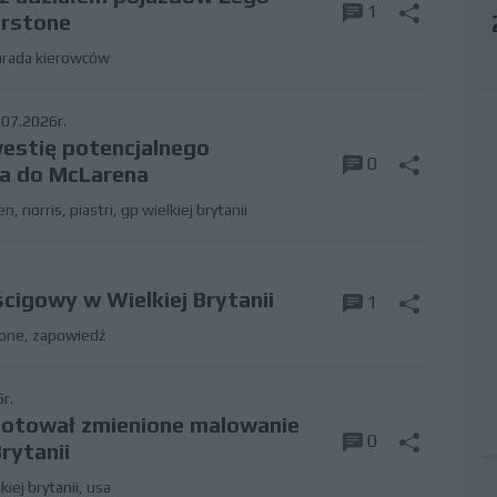
1
erstone
arada kierowców
07.2026r.
westię potencjalnego
0
na do McLarena
en
,
norris
,
piastri
,
gp wielkiej brytanii
cigowy w Wielkiej Brytanii
1
tone
,
zapowiedź
r.
ygotował zmienione malowanie
0
rytanii
kiej brytanii
,
usa