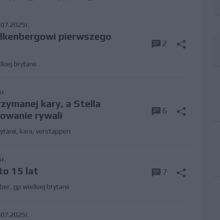
07.2025r.
ulkenbergowi pierwszego
2
kiej brytanii
r.
rzymanej kary, a Stella
6
owanie rywali
ytanii
,
kara
,
verstappen
r.
to 15 lat
7
ber
,
gp wielkiej brytanii
07.2025r.