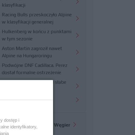
klasyfikacji
Racing Bulls przeskoczyło Alpine
w klasyfikacji generalnej
Hulkenberg w końcu z punktami
w tym sezonie
Aston Martin zagroził nawet
Alpine na Hungaroringu
Podwójne DNF Cadillaca. Perez
dostał formalne ostrzeżenie
Hungaroring potwierdził słabe
strony Williamsa
Trudny wyścig Haasa
y dostęp i
Więcej informacji o
GP Węgier
lne identyfikatory,
iania