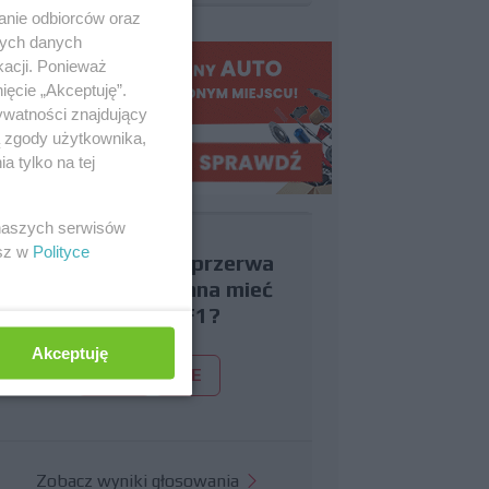
anie odbiorców oraz
nych danych
kacji. Ponieważ
ięcie „Akceptuję”.
ywatności znajdujący
ą zgody użytkownika,
 tylko na tej
 naszych serwisów
esz w
Polityce
Czy uważasz, że przerwa
wakacyjna powinna mieć
miejsce w F1?
Akceptuję
TAK
NIE
Zobacz wyniki głosowania