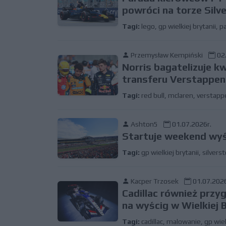
powróci na torze Silv
Tagi:
lego
,
gp wielkiej brytanii
,
p
Przemysław Kempiński
02.
Norris bagatelizuje k
transferu Verstappe
Tagi:
red bull
,
mclaren
,
verstapp
Ashton5
01.07.2026r.
Startuje weekend wyś
Tagi:
gp wielkiej brytanii
,
silvers
Kacper Trzosek
01.07.2026
Cadillac również prz
na wyścig w Wielkiej B
Tagi:
cadillac
,
malowanie
,
gp wiel