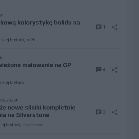
r.
tkową kolorystykę bolidu na
1
lkiej brytanii
,
m2b
r.
wieżone malowanie na GP
4
lkiej brytanii
06.2026r.
że nowe silniki kompletnie
3
ia na Silverstone
iej brytanii
,
silverstone