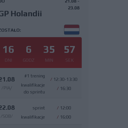
DO
21.08 -
23.08
GP Holandii
ZOSTAŁO:
16
6
35
56
DNI
GODZ
MIN
SEK
#1 trening
21.08
/
12:30-13:30
kwalifikacje
/PIĄ/
/
16:30
do sprintu
22.08
sprint
/
12:00
/SOB/
kwalifikacje
/
16:00