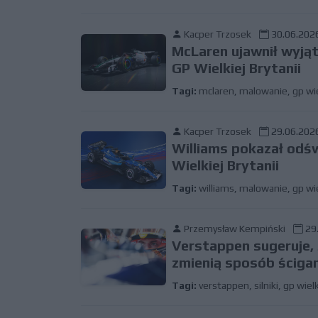
Kacper Trzosek
30.06.2026
McLaren ujawnił wyją
GP Wielkiej Brytanii
Tagi:
mclaren
,
malowanie
,
gp wie
Kacper Trzosek
29.06.2026
Williams pokazał odś
Wielkiej Brytanii
Tagi:
williams
,
malowanie
,
gp wie
Przemysław Kempiński
29.
Verstappen sugeruje, 
zmienią sposób ścigan
Tagi:
verstappen
,
silniki
,
gp wielk