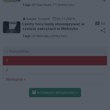
Tagi:
GP Sao Paulo
,
F1
,
limity toru
Kacper Trzosek
05.11.2021r.
14
Limity toru będą obowiązywać w
sześciu zakrętach w Meksyku
Tagi:
GP Meksyku
,
limity toru
« Poprzednia
1
2
Następna »
archiwum aktualności »