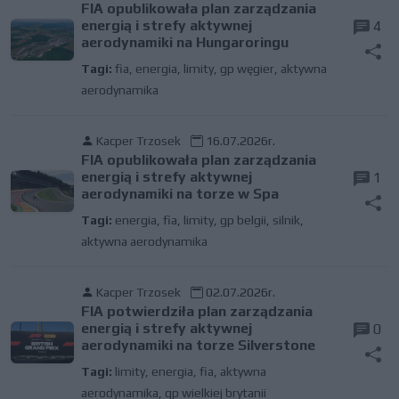
FIA opublikowała plan zarządzania
energią i strefy aktywnej
4
aerodynamiki na Hungaroringu
Tagi:
fia
,
energia
,
limity
,
gp węgier
,
aktywna
aerodynamika
Kacper Trzosek
16.07.2026r.
FIA opublikowała plan zarządzania
energią i strefy aktywnej
1
aerodynamiki na torze w Spa
Tagi:
energia
,
fia
,
limity
,
gp belgii
,
silnik
,
aktywna aerodynamika
Kacper Trzosek
02.07.2026r.
FIA potwierdziła plan zarządzania
energią i strefy aktywnej
0
aerodynamiki na torze Silverstone
Tagi:
limity
,
energia
,
fia
,
aktywna
aerodynamika
,
gp wielkiej brytanii