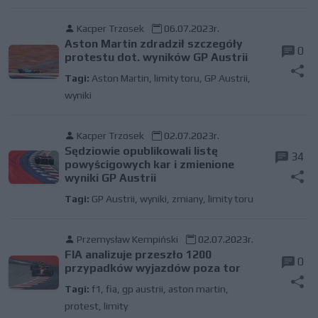
Kacper Trzosek
06.07.2023r.
Aston Martin zdradził szczegóły
0
protestu dot. wyników GP Austrii
Tagi:
Aston Martin
,
limity toru
,
GP Austrii
,
wyniki
Kacper Trzosek
02.07.2023r.
Sędziowie opublikowali listę
34
powyścigowych kar i zmienione
wyniki GP Austrii
Tagi:
GP Austrii
,
wyniki
,
zmiany
,
limity toru
Przemysław Kempiński
02.07.2023r.
FIA analizuje przeszło 1200
0
przypadków wyjazdów poza tor
Tagi:
f1
,
fia
,
gp austrii
,
aston martin
,
protest
,
limity