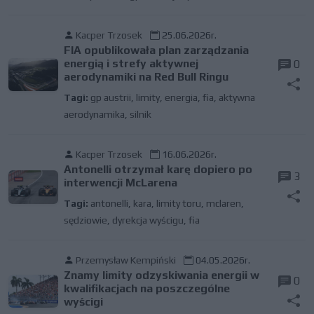
Kacper Trzosek
25.06.2026r.
FIA opublikowała plan zarządzania
energią i strefy aktywnej
0
aerodynamiki na Red Bull Ringu
Tagi:
gp austrii
,
limity
,
energia
,
fia
,
aktywna
aerodynamika
,
silnik
Kacper Trzosek
16.06.2026r.
Antonelli otrzymał karę dopiero po
3
interwencji McLarena
Tagi:
antonelli
,
kara
,
limity toru
,
mclaren
,
sędziowie
,
dyrekcja wyścigu
,
fia
Przemysław Kempiński
04.05.2026r.
Znamy limity odzyskiwania energii w
0
kwalifikacjach na poszczególne
wyścigi