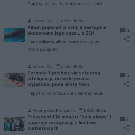
Tagi:
gp miami
,
fia
,
limity energii
,
silniki
Gabriel Śliz
02.05.2026r.
Albon pojechał w SQ2, a następnie
0
skasowano jego czas… z SQ1
Tagi:
williams
,
albon
,
limity toru
,
2026
,
miami gp
,
sprint
Gabriel Śliz
25.02.2026r.
Formuła 1 posłuży się sztuczną
5
inteligencją do wykrywania
wyjazdów poza limity toru
Tagi:
fia
,
limity toru
,
Chris Bentley
,
2026
Przemysław Kempiński
09.05.2025r.
Prezydent FIA mówi o "bólu głowy" i
2
sugeruje rezygnację z limitów
budżetowych