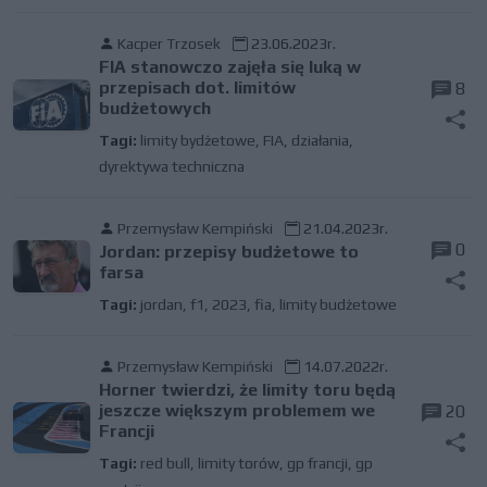
Kacper Trzosek
23.06.2023r.
FIA stanowczo zajęła się luką w
przepisach dot. limitów
8
budżetowych
Tagi:
limity bydżetowe
,
FIA
,
działania
,
dyrektywa techniczna
Przemysław Kempiński
21.04.2023r.
0
Jordan: przepisy budżetowe to
farsa
Tagi:
jordan
,
f1
,
2023
,
fia
,
limity budżetowe
Przemysław Kempiński
14.07.2022r.
Horner twierdzi, że limity toru będą
jeszcze większym problemem we
20
Francji
Tagi:
red bull
,
limity torów
,
gp francji
,
gp