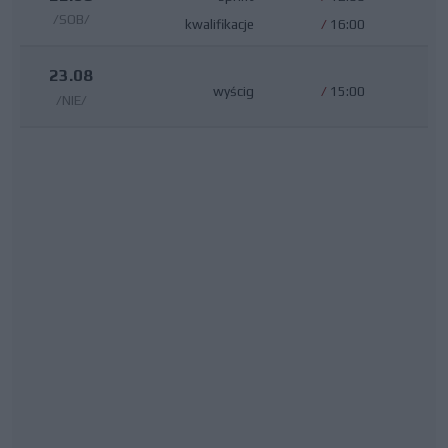
/SOB/
kwalifikacje
/
16:00
23.08
wyścig
/
15:00
/NIE/