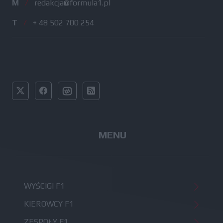
M
/
redakcja@formula1.pl
T
/
+ 48 502 700 254
MENU
WYŚCIGI F1
KIEROWCY F1
ZESPOŁY F1