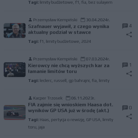
Tagi:
limity budżetowe
,
f1
,
fia
,
bez sulayem
Przemysław Kempiński
30.04.2024r.
4
Szafnauer wyjawił, z czego wynika
aktualny podział w stawce
Tagi:
f1
,
limity budżetowe
,
2024
Przemysław Kempiński
07.03.2024r.
1
Kierowcy nie chcą wyższych kar za
łamanie limitów toru
Tagi:
leclerc
,
russell
,
gp bahrajni
,
fia
,
limity
Kacper Trzosek
06.11.2023r.
FIA zajmie się wnioskiem Haasa dot.
0
wyników GP USA już w środę (akt.)
Tagi:
Haas
,
pertycja o rewizję
,
GP USA
,
limity
toru
,
jaja