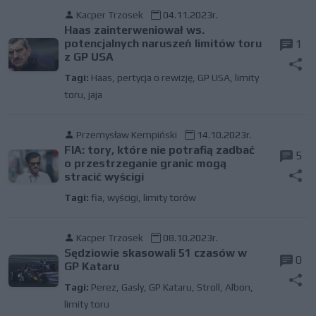
Kacper Trzosek
04.11.2023r.
Haas zainterweniował ws.
potencjalnych naruszeń limitów toru
1
z GP USA
Tagi:
Haas
,
pertycja o rewizję
,
GP USA
,
limity
toru
,
jaja
Przemysław Kempiński
14.10.2023r.
FIA: tory, które nie potrafią zadbać
5
o przestrzeganie granic mogą
stracić wyścigi
Tagi:
fia
,
wyścigi
,
limity torów
Kacper Trzosek
08.10.2023r.
Sędziowie skasowali 51 czasów w
0
GP Kataru
Tagi:
Perez
,
Gasly
,
GP Kataru
,
Stroll
,
Albon
,
limity toru