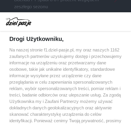
zeszłego sezonu
Obecne silniki muszą polegać na uczących się
algorytmach?
Honda uświadomiła sobie skalę problemów z
Drogi Użytkowniku,
silnikiem dopiero w styczniu
Audi planuje wprowadzić jeszcze cztery duże
Na naszej stronie f1.dziel-pasje.pl, my oraz naszych 1162
pakiety poprawek w 2026 roku
zaufanych partnerów uzyskujemy dostęp i przechowujemy
informacje na urządzeniu oraz przetwarzamy dane
Gasly dołączył do krytyki obecnych
osobowe, takie jak unikalne identyfikatory, standardowe
samochodów F1
informacje wysyłane przez urządzenie czy dane
przeglądania w celu zapewniania spersonalizowanych
reklam, wybór spersonalizowanych treści, pomiar reklam i
treści, badanie odbiorców oraz ulepszanie usług. Za zgodą
© 2004 - 2026 GPmedia
Polityka prywatności
Serwis internetowy, z którego korzystasz, używa plików
Użytkownika my i Zaufani Partnerzy możemy używać
cookies. Są to pliki instalowane w urządzeniach
Kopiowanie treści bez
dokładnych danych geolokalizacyjnych oraz aktywnie
końcowych osób korzystających z serwisu, w celu
skanować charakterystykę urządzenia do celów
zgody autorów zabronione.
administrowania serwisem, poprawy jakości
identyfikacji. Ponieważ cenimy Twoją prywatność, prosimy
świadczonych usług w tym dostosowania treści serwisu
o zgodę na korzystanie z tych technologii poprzez