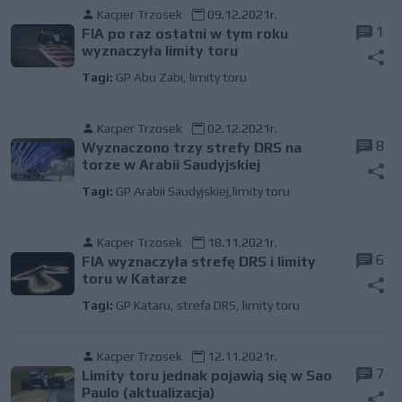
Kacper Trzosek
09.12.2021r.
1
FIA po raz ostatni w tym roku
wyznaczyła limity toru
Tagi:
GP Abu Zabi
,
limity toru
Kacper Trzosek
02.12.2021r.
8
Wyznaczono trzy strefy DRS na
torze w Arabii Saudyjskiej
Tagi:
GP Arabii Saudyjskiej,limity toru
Kacper Trzosek
18.11.2021r.
6
FIA wyznaczyła strefę DRS i limity
toru w Katarze
Tagi:
GP Kataru
,
strefa DRS
,
limity toru
Kacper Trzosek
12.11.2021r.
7
Limity toru jednak pojawią się w Sao
Paulo (aktualizacja)