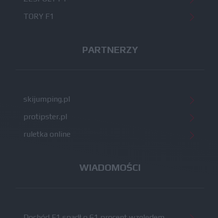
TORY F1
PARTNERZY
skijumping.pl
protipster.pl
ruletka online
WIADOMOŚCI
Dochód F1 spadł o 61 procent względem