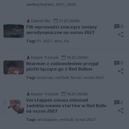
wielkiej brytanii
,
2027
,
2028
Gabriel Śliz
17.07.2026r.
0
FIA wprowadzi znaczące zmiany
aerodynamiczne na sezon 2027
Tagi:
f1
,
2027
,
aero
,
fia
Kacper Trzosek
16.07.2026r.
0
Bearman z zadowoleniem przyjął
plotki łączące go z Red Bullem
Tagi:
bearman
,
red bull
,
ferrari
,
sezon 2027
Kacper Trzosek
16.07.2026r.
Verstappen znowu odmówił
2
zadeklarowania startów w Red Bullu
na sezon 2027
Tagi:
verstappen
,
red bull
,
sezon 2027