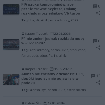
FIA szuka kompromisów, aby
0
przeforsować szybszą zmianę
rozkładu mocy silników V6 turbo
Tagi:
fia
,
v6
,
silniki
,
rozkład mocy
,
2027
Kacper Trzosek
22.05.2026r.
F1 nie zmieni jednak rozkładu mocy
0
w 2027 roku?
Tagi:
rozkład mocy
,
sezon 2027
,
producenci
,
ferrari
,
audi
,
aduo
,
fia
,
f1
,
silniki
Kacper Trzosek
15.05.2026r.
Alonso nie chciałby odchodzić z F1,
13
dopóki jego syn nie pojawi się w
padoku
Tagi:
alonso
,
syn
,
sezon 2027
,
aston martin
Gabriel Śliz
12.05.2026r.