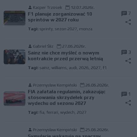
Kacper Trzosek
12.07.2026r.
7
F1 planuje zorganizować 10
sprintów w 2027 roku
Tagi:
sprinty
,
sezon 2027
,
monza
Gabriel Śliz
27.06.2026r.
3
Sainz nie chce myśleć o nowym
kontrakcie przed przerwą letnią
Tagi:
sainz
,
williams
,
audi
,
2026
,
2027
,
f1
Przemysław Kempiński
26.06.2026r.
FIA załatała regulamin, zakazując
1
stosowania skrzydełek przy
wydechu od sezonu 2027
Tagi:
fia
,
ferrari
,
wydech
,
2027
Przemysław Kempiński
25.06.2026r.
Symulacje wskazują na znaczny