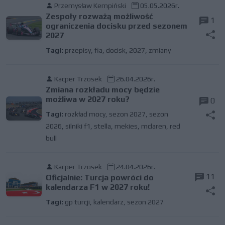
Przemysław Kempiński
05.05.2026r.
Zespoły rozważą możliwość
1
ograniczenia docisku przed sezonem
2027
Tagi:
przepisy
,
fia
,
docisk
,
2027
,
zmiany
Kacper Trzosek
26.04.2026r.
Zmiana rozkładu mocy będzie
możliwa w 2027 roku?
0
Tagi:
rozkład mocy
,
sezon 2027
,
sezon
2026
,
silniki f1
,
stella
,
mekies
,
mclaren
,
red
bull
Kacper Trzosek
24.04.2026r.
11
Oficjalnie: Turcja powróci do
kalendarza F1 w 2027 roku!
Tagi:
gp turcji
,
kalendarz
,
sezon 2027