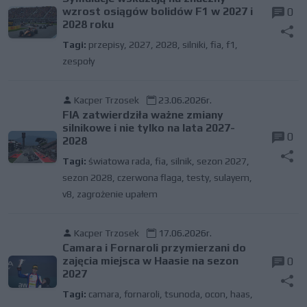
wzrost osiągów bolidów F1 w 2027 i
0
2028 roku
Tagi:
przepisy
,
2027
,
2028
,
silniki
,
fia
,
f1
,
zespoły
Kacper Trzosek
23.06.2026r.
FIA zatwierdziła ważne zmiany
silnikowe i nie tylko na lata 2027-
0
2028
Tagi:
światowa rada
,
fia
,
silnik
,
sezon 2027
,
sezon 2028
,
czerwona flaga
,
testy
,
sulayem
,
v8
,
zagrożenie upałem
Kacper Trzosek
17.06.2026r.
Camara i Fornaroli przymierzani do
zajęcia miejsca w Haasie na sezon
0
2027
Tagi:
camara
,
fornaroli
,
tsunoda
,
ocon
,
haas
,