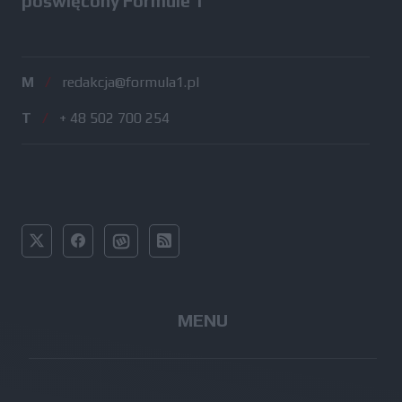
poświęcony Formule 1
M
/
redakcja@formula1.pl
T
/
+ 48 502 700 254
MENU