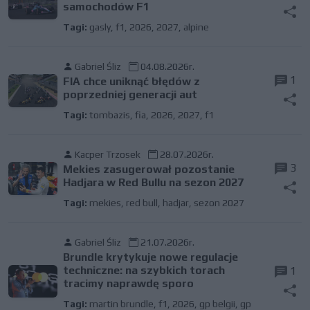
samochodów F1
Tagi:
gasly
,
f1
,
2026
,
2027
,
alpine
Gabriel Śliz
04.08.2026r.
1
FIA chce uniknąć błędów z
poprzedniej generacji aut
Tagi:
tombazis
,
fia
,
2026
,
2027
,
f1
Kacper Trzosek
28.07.2026r.
3
Mekies zasugerował pozostanie
Hadjara w Red Bullu na sezon 2027
Tagi:
mekies
,
red bull
,
hadjar
,
sezon 2027
Gabriel Śliz
21.07.2026r.
Brundle krytykuje nowe regulacje
techniczne: na szybkich torach
1
tracimy naprawdę sporo
Tagi:
martin brundle
,
f1
,
2026
,
gp belgii
,
gp