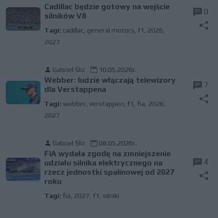
Cadillac będzie gotowy na wejście
0
silników V8
Tagi:
cadillac
,
general motors
,
f1
,
2026
,
2027
Gabriel Śliz
10.05.2026r.
Webber: ludzie włączają telewizory
7
dla Verstappena
Tagi:
webber
,
verstappen
,
f1
,
fia
,
2026
,
2027
Gabriel Śliz
08.05.2026r.
FIA wydała zgodę na zmniejszenie
4
udziału silnika elektrycznego na
rzecz jednostki spalinowej od 2027
roku
Tagi:
fia
,
2027
,
f1
,
silniki