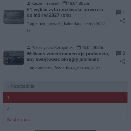
Kacper Trzosek
18.04.2026r.
F1 wykluczyła możliwość powrotu
1
do Indii w 2027 roku
Tagi:
indie
,
powrót
,
kalendarz
,
sezon 2027
,
f1
Przemysław Kempiński
16.04.2026r.
0
Williams zmieni numerację podwozia,
aby świętować okrągły jubileusz
Tagi:
williams
,
fw50
,
fw48
,
nazwa
,
2027
« Poprzednia
1
2
Następna »