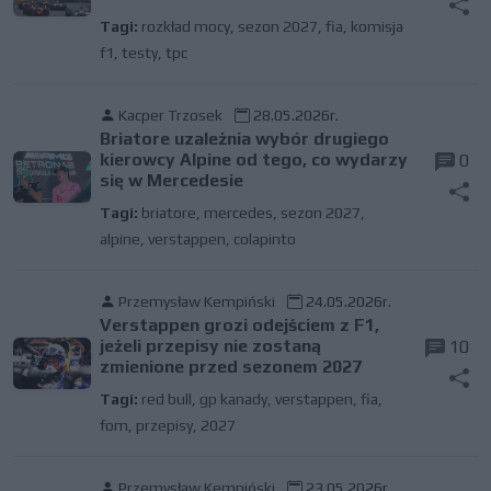
Tagi:
rozkład mocy
,
sezon 2027
,
fia
,
komisja
f1
,
testy
,
tpc
Kacper Trzosek
28.05.2026r.
Briatore uzależnia wybór drugiego
kierowcy Alpine od tego, co wydarzy
0
się w Mercedesie
Tagi:
briatore
,
mercedes
,
sezon 2027
,
alpine
,
verstappen
,
colapinto
Przemysław Kempiński
24.05.2026r.
Verstappen grozi odejściem z F1,
jeżeli przepisy nie zostaną
10
zmienione przed sezonem 2027
Tagi:
red bull
,
gp kanady
,
verstappen
,
fia
,
fom
,
przepisy
,
2027
Przemysław Kempiński
23.05.2026r.