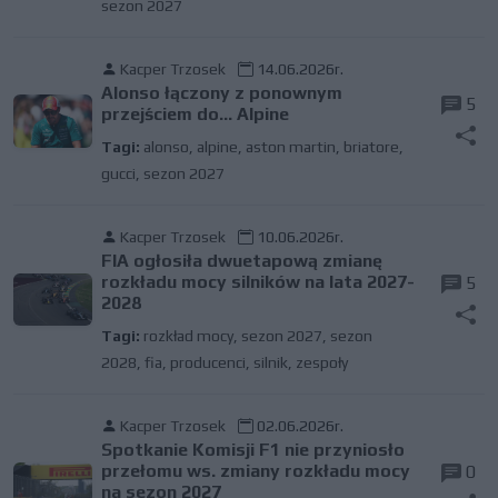
sezon 2027
Kacper Trzosek
14.06.2026r.
Alonso łączony z ponownym
5
przejściem do... Alpine
Tagi:
alonso
,
alpine
,
aston martin
,
briatore
,
gucci
,
sezon 2027
Kacper Trzosek
10.06.2026r.
FIA ogłosiła dwuetapową zmianę
rozkładu mocy silników na lata 2027-
5
2028
Tagi:
rozkład mocy
,
sezon 2027
,
sezon
2028
,
fia
,
producenci
,
silnik
,
zespoły
Kacper Trzosek
02.06.2026r.
Spotkanie Komisji F1 nie przyniosło
przełomu ws. zmiany rozkładu mocy
0
na sezon 2027