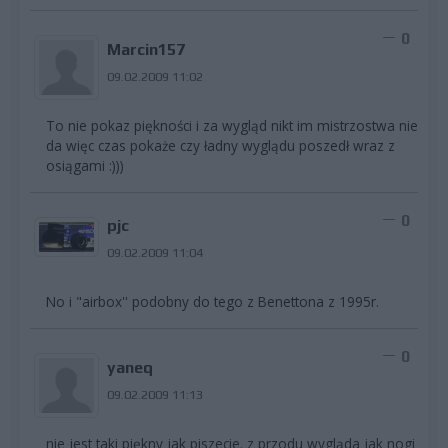
0
Marcin157
09.02.2009 11:02
To nie pokaz piękności i za wygląd nikt im mistrzostwa nie
da więc czas pokaże czy ładny wyglądu poszedł wraz z
osiągami :)))
0
pjc
09.02.2009 11:04
No i "airbox'' podobny do tego z Benettona z 1995r.
0
yaneq
09.02.2009 11:13
nie jest taki piękny jak piszecie. z przodu wygląda jak nogi