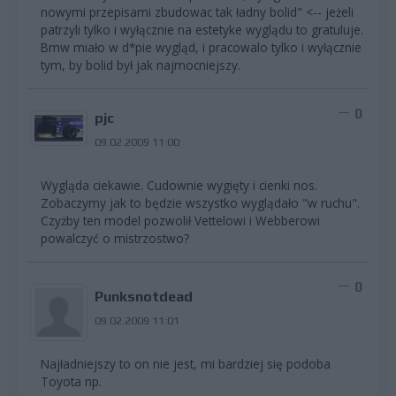
nowymi przepisami zbudowac tak ładny bolid" <-- jeżeli
patrzyli tylko i wyłącznie na estetyke wyglądu to gratuluje.
Bmw miało w d*pie wygląd, i pracowalo tylko i wyłącznie
tym, by bolid był jak najmocniejszy.
0
pjc
09.02.2009 11:00
Wygląda ciekawie. Cudownie wygięty i cienki nos.
Zobaczymy jak to będzie wszystko wyglądało "w ruchu".
Czyżby ten model pozwolił Vettelowi i Webberowi
powalczyć o mistrzostwo?
0
Punksnotdead
09.02.2009 11:01
Najładniejszy to on nie jest, mi bardziej się podoba
Toyota np.