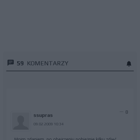
59
KOMENTARZY
0
ssupras
09.02.2009 10:34
Moim zdaniem, po obejrzeniu pobieżnie kilku zdjęć,