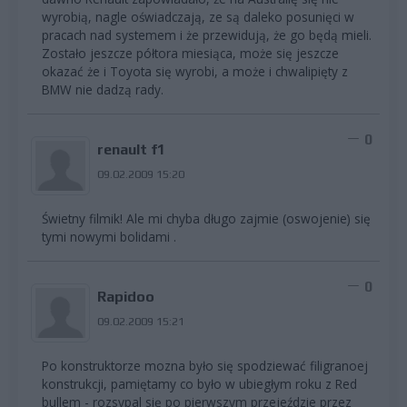
wyrobią, nagle oświadczają, ze są daleko posunięci w
pracach nad systemem i że przewidują, że go będą mieli.
Zostało jeszcze półtora miesiąca, może się jeszcze
okazać że i Toyota się wyrobi, a może i chwalipięty z
BMW nie dadzą rady.
0
renault f1
09.02.2009 15:20
Świetny filmik! Ale mi chyba długo zajmie (oswojenie) się
tymi nowymi bolidami .
0
Rapidoo
09.02.2009 15:21
Po konstruktorze mozna było się spodziewać filigranoej
konstrukcji, pamiętamy co było w ubiegłym roku z Red
bullem - rozsypal się po pierwszym przejeździe przez