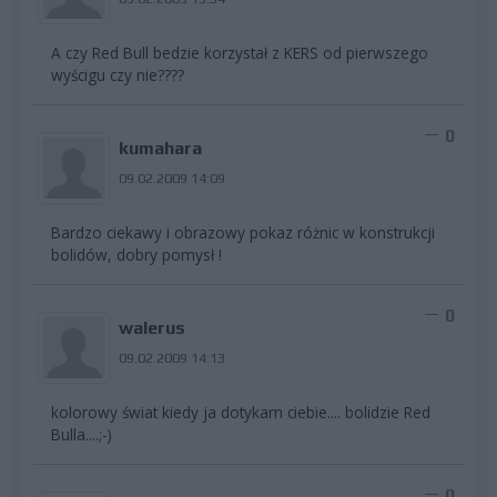
A czy Red Bull bedzie korzystał z KERS od pierwszego
wyścigu czy nie????
0
kumahara
09.02.2009 14:09
Bardzo ciekawy i obrazowy pokaz różnic w konstrukcji
bolidów, dobry pomysł !
0
walerus
09.02.2009 14:13
kolorowy świat kiedy ja dotykam ciebie.... bolidzie Red
Bulla....;-)
0