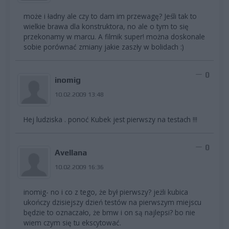
może i ładny ale czy to dam im przewagę? Jeśli tak to
wielkie brawa dla konstruktora, no ale o tym to się
przekonamy w marcu. A filmik super! można doskonale
sobie porównać zmiany jakie zaszły w bolidach :)
0
inomig
10.02.2009 13:48
Hej ludziska . ponoć Kubek jest pierwszy na testach !!!
0
Avellana
10.02.2009 16:36
inomig- no i co z tego, że był pierwszy? jeżli kubica
ukończy dzisiejszy dzień testów na pierwszym miejscu
będzie to oznaczało, że bmw i on są najlepsi? bo nie
wiem czym się tu ekscytować.