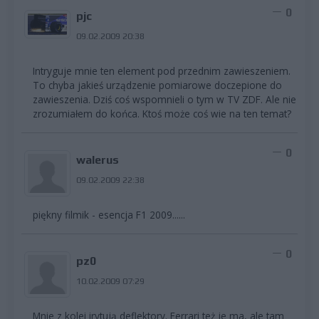
0
pjc
09.02.2009 20:38
Intryguje mnie ten element pod przednim zawieszeniem.
To chyba jakieś urządzenie pomiarowe doczepione do
zawieszenia. Dziś coś wspomnieli o tym w TV ZDF. Ale nie
zrozumiałem do końca. Ktoś może coś wie na ten temat?
0
walerus
09.02.2009 22:38
piękny filmik - esencja F1 2009......
0
pz0
10.02.2009 07:29
Mnie z kolei irytują deflektory. Ferrari też je ma, ale tam