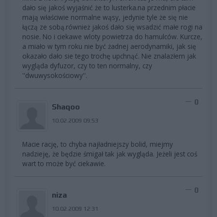
dało się jakoś wyjaśnić że to lusterka.na przednim płacie
mają właściwie normalne wąsy, jedynie tyle że się nie
łączą ze sobą.również jakoś dało się wsadzić małe rogi na
nosie. No i ciekawe wloty powietrza do hamulców. Kurcze,
a miało w tym roku nie być żadnej aerodynamiki, jak się
okazało dało sie tego trochę upchnąć. Nie znalazłem jak
wygląda dyfuzor, czy to ten normalny, czy
''dwuwysokościowy''.
0
Shaqoo
10.02.2009 09:53
Macie rację, to chyba najładniejszy bolid, miejmy
nadzieję, że będzie śmigał tak jak wygląda. Jeżeli jest coś
wart to może być ciekawie.
0
niza
10.02.2009 12:31