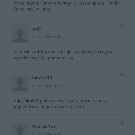
ferrari toyota i bmw w bahrajnie, reszta oprocz Hondy i
Force India w Jerez
0
pz0
09.02.2009 12:35
na nosie zrobili cos w rodzaju szczątkowych rogow,
wyraźnie wystaje ponad resztę.
0
lukasz11
09.02.2009 13:17
fajny filmik:D pokazuje wiekszość zmian miedzy
poprzednim a tegorocznym bolidem
0
Marcin157
09.02.2009 13:34