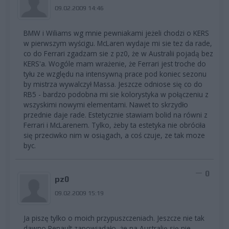
09.02.2009 14:46
BMW i Wiliams wg mnie pewniakami jeżeli chodzi o KERS
w pierwszym wyścigu. McLaren wydaje mi sie tez da rade,
co do Ferrari zgadzam sie z pz0, że w Australii pojadą bez
KERS'a. Wogóle mam wrażenie, że Ferrari jest troche do
tyłu ze względu na intensywną prace pod koniec sezonu
by mistrza wywalczył Massa. Jeszcze odniose się co do
RB5 - bardzo podobna mi sie kolorystyka w połączeniu z
wszyskimi nowymi elementami. Nawet to skrzydło
przednie daje rade. Estetycznie stawiam bolid na równi z
Ferrari i McLarenem. Tylko, żeby ta estetyka nie obróciła
się przeciwko nim w osiągach, a coś czuje, ze tak moze
byc.
0
pz0
09.02.2009 15:19
Ja piszę tylko o moich przypuszczeniach. Jeszcze nie tak
dawno Renault zapowiadało, że na Australię się nie