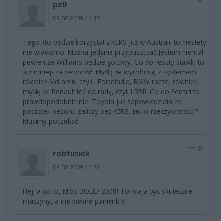
pz0
09.02.2009 14:15
Tego kto będzie korzystał z KERS już w Australii to niestety
nie wiadomo. Można jedynie przypuszczać.Jestem niemal
pewien że Williams będzie gotowy. Co do reszty stawki to
już mniejsza pewność. Myślę że wyrobi się z systemem
również McLaren, czyli i ForceIndia, BMW raczej również,
myślę że Renault też da radę, czyli i RBR. Co do Ferrari to
prawdopodobnie nie. Toyota już zapowiedziała że
początek sezonu zaliczy bez KERS. Jak w rzeczywistości?
Musimy poczekać.
0
robtusiek
09.02.2009 14:20
Hej, a co to, MISS BOLID 2009! To maja byc skuteczne
maszyny, a nie piekne panienki:)