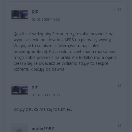
0
pjc
09.02.2009 14:36
@pz0 nie sądzę aby Ferrari mogło sobie pozwolić na
wypuszczenie bolidów bez KERS na pierwszy wyścig.
Wątpię w to co piszesz.(wiem,wiem napisałeś
prawdopodobnie). Po prostu to zbyt znana marka aby
mogli sobie pozwolić na braki. Ale to tylko moja opinia.
Cieszę się,że uważasz że Williams zdąży-to zespół
któremu kibicuję od dawna.
0
pjc
09.02.2009 14:39
Zdąży z KERS ma się rozumieć.
0
malin1987