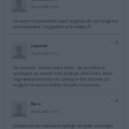
09.02.2009 15:50
nie wiem co powiedziec super wyglada ale czy osiagi ma
porownywalne z wygladem w to watpie ;P
0
cayman
09.02.2009 17:51
Nie powiem... bardzo ładny bolid... ale już widzę te
urywające się smukłe nosy podczas wielu kraks, które
najprawdopodobniej nas czekają w tym sezonie (ze
względu na duze przednie skrzydla oczywiscie)...
0
Ra-v
09.02.2009 17:55
podoba mi sie malowanie tylnego skrzydła, w kazdym