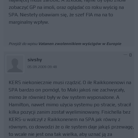
zobaczyć GP na imoli, oraz oglądać co roku wyścig na
SPA. Niestety obawiam się, że szef FIA ma na to
marginalny wpływ.
Przejdź do wpisu
Vatanen zwolennikiem wyścigów w Europie
0
sivshy
05.09.2009 09:48
KERS niekoniecznie musi rządzić. O ile Raikkonenowi na
SPA bardzo on pomógł, to Maki jakoś nie zachwycały,
mimo że również były w ów system wyposażone. A
Hamilton, nawet mimo użycia systemu po stracie, stracił
kilka pozycji zanim został wyeliminowany. Fisichella bez
KERS-u walczył z Raikkonenem na SPA jak równy z
równym, co dowodzi że o ile system daje jakąś przewagę,
to wcale nie jest ona tak wielka, aby uznać ją za