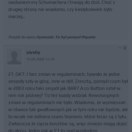
nastaniem ery Schumachera i trwają do dziś. Choć z
drugiej strony nie wiadomo, czy kiedykolwiek było
inaczej...
Przejdź do wpisu
Symonds: To był pomysł Piqueta
0
sivshy
19.09.2009 12:29
21. GKT: I bez zmian w regulaminach, bywało że jedne
zespoły szły w górę, inne w dół. Zresztą, pomyśl czym był
w 2003 roku taki zespół jak BAR? A co Button robił w
nim rok później? To też każdy widział. Rewolucyjnych
zmian w regulaminach nie było. Wiadomo, że wymieszań
w stawce tak gwałtownych jak w tym roku nie będzie, ale
to wcale nie odbiera szans teamom, które teraz są z tyłu.
Zwłaszcza że cięcia kosztów są, więc mniejsi mogą dojść
do głosu. Jeden rok w F1 to pod względem