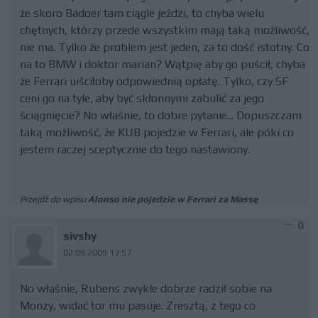
że skoro Badoer tam ciągle jeździ, to chyba wielu
chętnych, którzy przede wszystkim mają taką możliwość,
nie ma. Tylko że problem jest jeden, za to dość istotny. Co
na to BMW i doktor marian? Wątpię aby go puścił, chyba
że Ferrari uiściłoby odpowiednią opłatę. Tylko, czy SF
ceni go na tyle, aby być skłonnymi zabulić za jego
ściągnięcie? No właśnie, to dobre pytanie... Dopuszczam
taką możliwość, że KUB pojedzie w Ferrari, ale póki co
jestem raczej sceptycznie do tego nastawiony.
Przejdź do wpisu
Alonso nie pojedzie w Ferrari za Massę
0
sivshy
02.09.2009 17:57
No właśnie, Rubens zwykle dobrze radził sobie na
Monzy, widać tor mu pasuje. Zresztą, z tego co