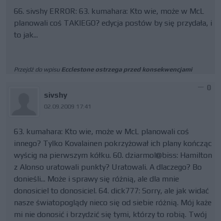
66. sivshy ERROR: 63. kumahara: Kto wie, może w McL
planowali coś TAKIEGO? edycja postów by się przydała, i
to jak...
Przejdź do wpisu
Ecclestone ostrzega przed konsekwencjami
0
sivshy
02.09.2009 17:41
63. kumahara: Kto wie, może w McL planowali coś
innego? Tylko Kovalainen pokrzyżował ich plany kończąc
wyścig na pierwszym kółku. 60. dziarmol@biss: Hamilton
z Alonso uratowali punkty? Uratowali. A dlaczego? Bo
donieśli... Może i sprawy się różnią, ale dla mnie
donosiciel to donosiciel. 64. dick777: Sorry, ale jak widać
nasze światopoglądy nieco się od siebie różnią. Mój każe
mi nie donosić i brzydzić się tymi, którzy to robią. Twój