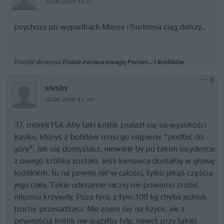
30.08.2009 12:35
psychozy po wypadkach Massy i Surteesa ciąg dalszy...
Przejdź do wpisu
Fisico zwraca uwagę Ferrari... i królików
0
sivshy
30.08.2009 12:34
37. morek154: Aby taki królik znalazł się na wysokości
kasku, któryś z bolidów musi go najpierw "podbić do
góry". Jak się domyślasz, niewiele by po takim incydencie
z owego królika zostało. Jeśli kierowca dostałby w głowę
królikiem, to na pewno nie w całości, tylko jakąś częścią
jego ciała. Takie uderzenie raczej nie powinno zrobić
nikomu krzywdy. Poza tym, z tym 100 kg chyba jednak
trochę przesadzasz. Nie znam się na fizyce, ale z
pewnością królik nie ważyłby tyle, nawet przy takiej