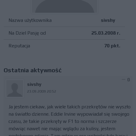
Nazwa użytkownika
sivshy
Na Dziel Pasję od
25.03.2008 r.
Reputacja
70 pkt.
Ostatnia aktywność
0
sivshy
23.09.2009 20:52
Ja jestem ciekaw, jak wiele takich przekrętów nie wyszło
na światło dzienne. Eddie Irvine wypowiadał się swojego
czasu, że takie przekręty w F1 to norma i szczerze
mówiąc nawet nie mając wglądu za kulisy, jestem
podobnego zdania. Tam gdzie w grę wchodzi tyle kasy i