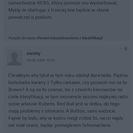
samochodzie KERS, który pomoże mu wystartować.
Myślę że startując z trzeciej linii będzie w stanie
powalczyć o podium.
Przejdź do wpisu
Ferrari niezadowolone z kwalifikacji
0
sivshy
30.08.2009 10:56
Chciałbym aby tytuł w tym roku zdobył Barichello. Piękna
końcówka kariery :) Tylko ciekawe, czy pozwoli mu na to
Brawn? A są na to szanse, bo z czwórki kierowców na
czele klasyfikacji, w tym momencie sezonu najlepiej radzi
sobie właśnie Rubens. Red Bull jest w dołku, do tego
mają problemy z silnikami. A Button, sami widzicie.
Fajnie by było, aby w końcu mógł zrobić to, na co nigdy
nie miał szans, będąc pomagierem Schumachera.