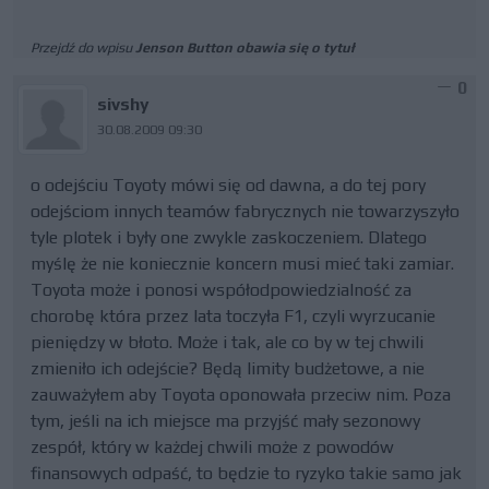
Przejdź do wpisu
Jenson Button obawia się o tytuł
0
sivshy
30.08.2009 09:30
o odejściu Toyoty mówi się od dawna, a do tej pory
odejściom innych teamów fabrycznych nie towarzyszyło
tyle plotek i były one zwykle zaskoczeniem. Dlatego
myślę że nie koniecznie koncern musi mieć taki zamiar.
Toyota może i ponosi współodpowiedzialność za
chorobę która przez lata toczyła F1, czyli wyrzucanie
pieniędzy w błoto. Może i tak, ale co by w tej chwili
zmieniło ich odejście? Będą limity budżetowe, a nie
zauważyłem aby Toyota oponowała przeciw nim. Poza
tym, jeśli na ich miejsce ma przyjść mały sezonowy
zespół, który w każdej chwili może z powodów
finansowych odpaść, to będzie to ryzyko takie samo jak