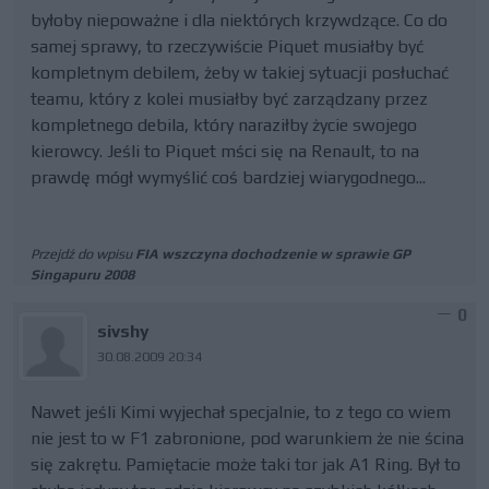
byłoby niepoważne i dla niektórych krzywdzące. Co do
samej sprawy, to rzeczywiście Piquet musiałby być
kompletnym debilem, żeby w takiej sytuacji posłuchać
teamu, który z kolei musiałby być zarządzany przez
kompletnego debila, który naraziłby życie swojego
kierowcy. Jeśli to Piquet mści się na Renault, to na
prawdę mógł wymyślić coś bardziej wiarygodnego...
Przejdź do wpisu
FIA wszczyna dochodzenie w sprawie GP
Singapuru 2008
0
sivshy
30.08.2009 20:34
Nawet jeśli Kimi wyjechał specjalnie, to z tego co wiem
nie jest to w F1 zabronione, pod warunkiem że nie ścina
się zakrętu. Pamiętacie może taki tor jak A1 Ring. Był to