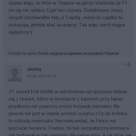
ryzyko tego, ze ktoś w Toyocie na górze stwierdzi że F1
im się nie opłaca. Czyli bez różnicy. Dodatkowo, nowy
zespół obstawiałby tyły, a Toyotę, mimo że rzadko to
pokazują, jednak stać na więcej. Tak więc niech wygra
najlepszy :)
Przejdź do wpisu
Trulli: wygrana zapewni przyszłość Toyocie
0
sivshy
30.08.2009 09:19
31. morek154: Królik w odróżnieniu od sprężyny składa
się z tkanek, które w kontakcie z kaskiem przy takiej
prędkości nie powinny zrobić krzywdy kierowcy. Na
pewno nie jest w stanie przebić wizjera :) Co do królika,
to szkoda zwierzaka. Niemniej widać, że Fisico ma
poczucie humoru. Trudno, by tak sympatyczny kierowca
nie żartował w tak pięknym dla siebie dniu. A jak ktoś nie