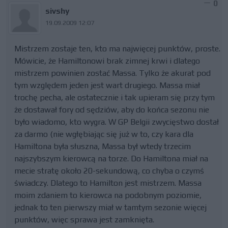
0
sivshy
19.09.2009 12:07
Mistrzem zostaje ten, kto ma najwięcej punktów, proste.
Mówicie, że Hamiltonowi brak zimnej krwi i dlatego
mistrzem powinien zostać Massa. Tylko że akurat pod
tym względem jeden jest wart drugiego. Massa miał
trochę pecha, ale ostatecznie i tak upieram się przy tym
że dostawał fory od sędziów, aby do końca sezonu nie
było wiadomo, kto wygra. W GP Belgii zwycięstwo dostał
za darmo (nie wgłębiając się już w to, czy kara dla
Hamiltona była słuszna, Massa był wtedy trzecim
najszybszym kierowcą na torze. Do Hamiltona miał na
mecie stratę około 20-sekundową, co chyba o czymś
świadczy. Dlatego to Hamilton jest mistrzem. Massa
moim zdaniem to kierowca na podobnym poziomie,
jednak to ten pierwszy miał w tamtym sezonie więcej
punktów, więc sprawa jest zamknięta.