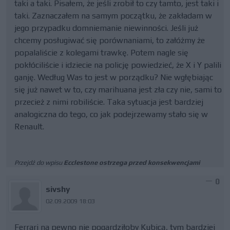
taki a taki. Pisałem, że jeśli zrobił to czy tamto, jest taki i
taki. Zaznaczałem na samym początku, że zakładam w
jego przypadku domniemanie niewinności. Jeśli już
chcemy posługiwać się porównaniami, to załóżmy że
popalaliście z kolegami trawkę. Potem nagle się
pokłóciliście i idziecie na policję powiedzieć, że X i Y palili
ganję. Według Was to jest w porządku? Nie wgłębiając
się już nawet w to, czy marihuana jest zła czy nie, sami to
przecież z nimi robiliście. Taka sytuacja jest bardziej
analogiczna do tego, co jak podejrzewamy stało się w
Renault.
Przejdź do wpisu
Ecclestone ostrzega przed konsekwencjami
0
sivshy
02.09.2009 18:03
Ferrari na pewno nie pogardziłoby Kubicą, tym bardziej