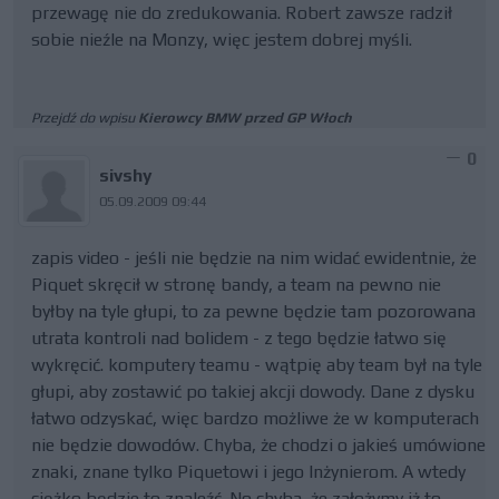
przewagę nie do zredukowania. Robert zawsze radził
sobie nieźle na Monzy, więc jestem dobrej myśli.
Przejdź do wpisu
Kierowcy BMW przed GP Włoch
0
sivshy
05.09.2009 09:44
zapis video - jeśli nie będzie na nim widać ewidentnie, że
Piquet skręcił w stronę bandy, a team na pewno nie
byłby na tyle głupi, to za pewne będzie tam pozorowana
utrata kontroli nad bolidem - z tego będzie łatwo się
wykręcić. komputery teamu - wątpię aby team był na tyle
głupi, aby zostawić po takiej akcji dowody. Dane z dysku
łatwo odzyskać, więc bardzo możliwe że w komputerach
nie będzie dowodów. Chyba, że chodzi o jakieś umówione
znaki, znane tylko Piquetowi i jego Inżynierom. A wtedy
ciężko będzie to znaleźć. No chyba, że założymy iż to