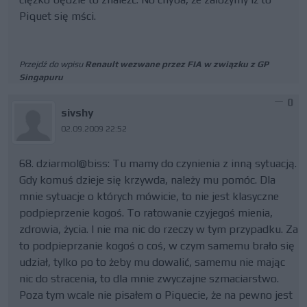
Piquet się mści.
Przejdź do wpisu
Renault wezwane przez FIA w związku z GP
Singapuru
0
sivshy
02.09.2009 22:52
68. dziarmol@biss: Tu mamy do czynienia z inną sytuacją.
Gdy komuś dzieje się krzywda, należy mu pomóc. Dla
mnie sytuacje o których mówicie, to nie jest klasyczne
podpieprzenie kogoś. To ratowanie czyjegoś mienia,
zdrowia, życia. I nie ma nic do rzeczy w tym przypadku. Za
to podpieprzanie kogoś o coś, w czym samemu brało się
udział, tylko po to żeby mu dowalić, samemu nie mając
nic do stracenia, to dla mnie zwyczajne szmaciarstwo.
Poza tym wcale nie pisałem o Piquecie, że na pewno jest