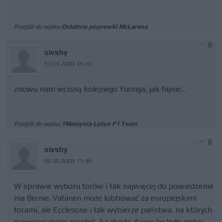
Przejdź do wpisu
Ostatnie poprawki McLarena
0
sivshy
17.09.2009 18:26
znowu nam wcisną kolejnego Yoonga, jak fajnie...
Przejdź do wpisu
1Malaysia Lotus F1 Team
0
sivshy
06.09.2009 11:46
W sprawie wyboru torów i tak najwięcej do powiedzenia
ma Bernie. Vatanen może lobbować za europejskimi
torami, ale Ecclesone i tak wybierze państwa, na których
najwięcej może zarobić. A szkoda, fajnie by było znów