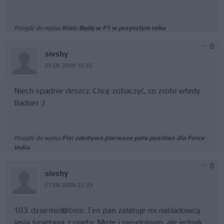
Przejdź do wpisu
Kimi: Będę w F1 w przyszłym roku
0
sivshy
29.08.2009 16:55
Niech spadnie deszcz. Chcę zobaczyć, co zrobi wtedy
Badoer ;)
Przejdź do wpisu
Fisi zdobywa pierwsze pole position dla Force
India
0
sivshy
27.08.2009 22:33
103. dziarmol@biss: Ten pan zalatuje mi naśladowcą
jasia śmietaną z onetu. Może i nieudolnym, ale jednak.