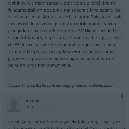
jest inny. Nie mam zamiaru spierać się z kimś, kto na
fundamentalnym poziomie ma zupełnie inne zdanie, bo
to nie ma sensu. Akurat ta cecha narodu Polskiego, czyli
nienawiść do wszelkiego rodzaju kabli moim zdaniem
jako jedna z nielicznych jest dobra. W Niemczech ludzie
są podobno tacy, że potrafią dzwonić na Policję za byle
co. W Polsce na szczęście mentalność jest nieco inna.
Tym bardziej w czasach, gdy w życie wchodzą coraz
głupsze rozporządzenia. Niedługo nie będzie można
pójść do kibla bez pozwolenia.
Przejdź do wpisu
Ecclestone ostrzega przed konsekwencjami
0
sivshy
01.09.2009 22:03
no właśnie, skoro Piquet wywlekł taką aferę, znaczy że
jest parówką i konfidentem, dlatego właśnie straciłem do