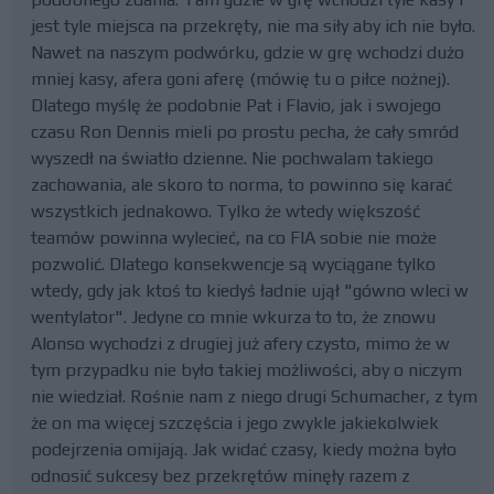
jest tyle miejsca na przekręty, nie ma siły aby ich nie było.
Nawet na naszym podwórku, gdzie w grę wchodzi dużo
mniej kasy, afera goni aferę (mówię tu o piłce nożnej).
Dlatego myślę że podobnie Pat i Flavio, jak i swojego
czasu Ron Dennis mieli po prostu pecha, że cały smród
wyszedł na światło dzienne. Nie pochwalam takiego
zachowania, ale skoro to norma, to powinno się karać
wszystkich jednakowo. Tylko że wtedy większość
teamów powinna wylecieć, na co FIA sobie nie może
pozwolić. Dlatego konsekwencje są wyciągane tylko
wtedy, gdy jak ktoś to kiedyś ładnie ujął "gówno wleci w
wentylator". Jedyne co mnie wkurza to to, że znowu
Alonso wychodzi z drugiej już afery czysto, mimo że w
tym przypadku nie było takiej możliwości, aby o niczym
nie wiedział. Rośnie nam z niego drugi Schumacher, z tym
że on ma więcej szczęścia i jego zwykle jakiekolwiek
podejrzenia omijają. Jak widać czasy, kiedy można było
odnosić sukcesy bez przekrętów minęły razem z