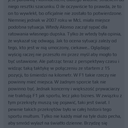
niego resztki szacunku. O ile oczywiście to prawda, że to
on to wywlekł, bo oficjalnie nie zostało to potwierdzone.
Niemniej jednak w 2007 roku w McL miała miejsce
podobna sytuacja. Wtedy Alonso zaczął sypać dla
ratowania własnego dupska. Tylko że wtedy była opinia,
że wykazał się odwagą. Jak to ocena sytuacji zależy od
tego, kto jest w nią umoczony, ciekawe... Oglądając
wyścig raczej nie przeszło mi przez myśl aby mogło to
być ustawione. Ale patrząc teraz z perspektywy czasu i
widząc taką taktykę w połączeniu ze startem z 15
pozycji, to śmierdzi na kilometr. W F1 takie rzeczy nie
powinny mieć miejsca. W żadnym sporcie tak nie
powinno być. Jednak koncerny i większość prywaciarzy
nie traktują F1 jak sportu, lecz jako biznes. W związku z
tym przekręty muszą się pojawić, taki jest świat. I
pewnie takich przekrętów było w całej historii tego
sportu multum. Tylko nie każdy miał na tyle dużo pecha,
aby smród wylazł na światło dzienne. Brzydzę się