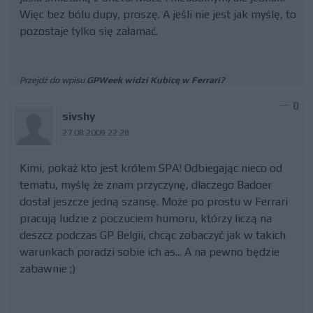
Więc bez bólu dupy, proszę. A jeśli nie jest jak myślę, to
pozostaje tylko się załamać.
Przejdź do wpisu
GPWeek widzi Kubicę w Ferrari?
0
sivshy
27.08.2009 22:28
Kimi, pokaż kto jest królem SPA! Odbiegając nieco od
tematu, myślę że znam przyczynę, dlaczego Badoer
dostał jeszcze jedną szansę. Może po prostu w Ferrari
pracują ludzie z poczuciem humoru, którzy liczą na
deszcz podczas GP Belgii, chcąc zobaczyć jak w takich
warunkach poradzi sobie ich as... A na pewno będzie
zabawnie ;)