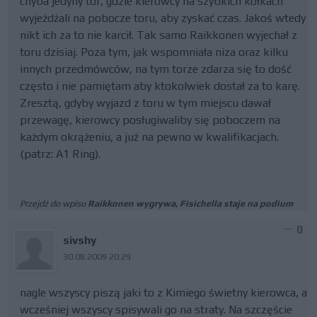
chyba jedyny tor, gdzie kierowcy na szybkich kółkach
wyjeżdżali na pobocze toru, aby zyskać czas. Jakoś wtedy
nikt ich za to nie karcił. Tak samo Raikkonen wyjechał z
toru dzisiaj. Poza tym, jak wspomniała niza oraz kilku
innych przedmówców, na tym torze zdarza się to dość
często i nie pamiętam aby ktokolwiek dostał za to karę.
Zresztą, gdyby wyjazd z toru w tym miejscu dawał
przewagę, kierowcy posługiwaliby się poboczem na
każdym okrążeniu, a już na pewno w kwalifikacjach.
(patrz: A1 Ring).
Przejdź do wpisu
Raikkonen wygrywa, Fisichella staje na podium
0
sivshy
30.08.2009 20:29
nagle wszyscy piszą jaki to z Kimiego świetny kierowca, a
wcześniej wszyscy spisywali go na straty. Na szczęście