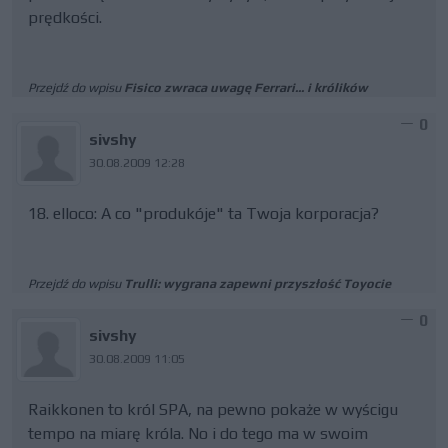
prędkości.
Przejdź do wpisu
Fisico zwraca uwagę Ferrari... i królików
0
sivshy
30.08.2009 12:28
18. elloco: A co "produkóje" ta Twoja korporacja?
Przejdź do wpisu
Trulli: wygrana zapewni przyszłość Toyocie
0
sivshy
30.08.2009 11:05
Raikkonen to król SPA, na pewno pokaże w wyścigu
tempo na miarę króla. No i do tego ma w swoim