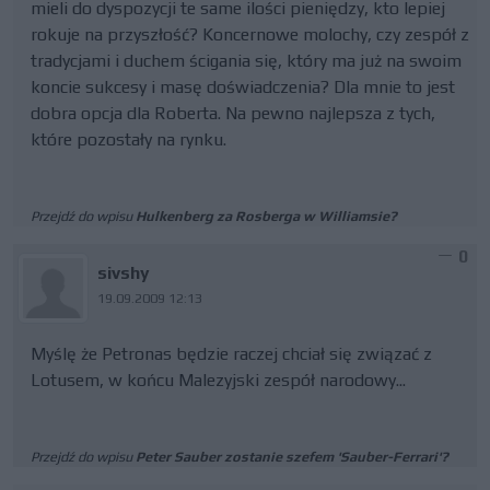
mieli do dyspozycji te same ilości pieniędzy, kto lepiej
rokuje na przyszłość? Koncernowe molochy, czy zespół z
tradycjami i duchem ścigania się, który ma już na swoim
koncie sukcesy i masę doświadczenia? Dla mnie to jest
dobra opcja dla Roberta. Na pewno najlepsza z tych,
które pozostały na rynku.
Przejdź do wpisu
Hulkenberg za Rosberga w Williamsie?
0
sivshy
19.09.2009 12:13
Myślę że Petronas będzie raczej chciał się związać z
Lotusem, w końcu Malezyjski zespół narodowy...
Przejdź do wpisu
Peter Sauber zostanie szefem 'Sauber-Ferrari'?