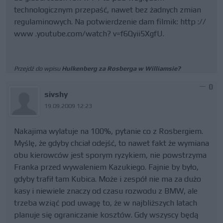
technologicznym przepaść, nawet bez żadnych zmian
regulaminowych. Na potwierdzenie dam filmik: http ://
www .youtube.com/watch? v=f6Qyii5XgfU.
Przejdź do wpisu
Hulkenberg za Rosberga w Williamsie?
0
sivshy
19.09.2009 12:23
Nakajima wylatuje na 100%, pytanie co z Rosbergiem.
Myślę, że gdyby chciał odejść, to nawet fakt że wymiana
obu kierowców jest sporym ryzykiem, nie powstrzyma
Franka przed wywaleniem Kazukiego. Fajnie by było,
gdyby trafił tam Kubica. Może i zespół nie ma za dużo
kasy i niewiele znaczy od czasu rozwodu z BMW, ale
trzeba wziąć pod uwagę to, że w najbliższych latach
planuje się ograniczanie kosztów. Gdy wszyscy będą