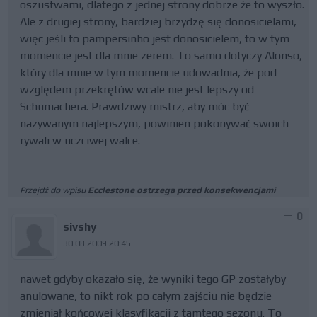
oszustwami, dlatego z jednej strony dobrze że to wyszło.
Ale z drugiej strony, bardziej brzydzę się donosicielami,
więc jeśli to pampersinho jest donosicielem, to w tym
momencie jest dla mnie zerem. To samo dotyczy Alonso,
który dla mnie w tym momencie udowadnia, że pod
względem przekrętów wcale nie jest lepszy od
Schumachera. Prawdziwy mistrz, aby móc być
nazywanym najlepszym, powinien pokonywać swoich
rywali w uczciwej walce.
Przejdź do wpisu
Ecclestone ostrzega przed konsekwencjami
0
sivshy
30.08.2009 20:45
nawet gdyby okazało się, że wyniki tego GP zostałyby
anulowane, to nikt rok po całym zajściu nie będzie
zmieniał końcowej klasyfikacji z tamtego sezonu. To