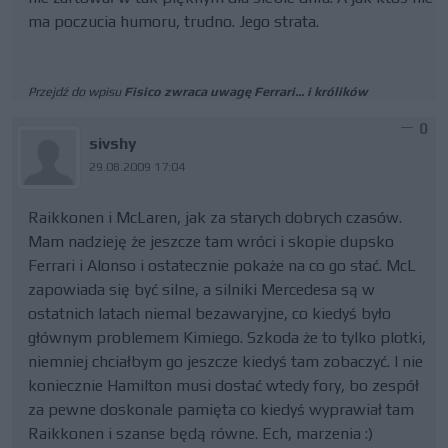
ma poczucia humoru, trudno. Jego strata.
Przejdź do wpisu
Fisico zwraca uwagę Ferrari... i królików
0
sivshy
29.08.2009 17:04
Raikkonen i McLaren, jak za starych dobrych czasów.
Mam nadzieję że jeszcze tam wróci i skopie dupsko
Ferrari i Alonso i ostatecznie pokaże na co go stać. McL
zapowiada się być silne, a silniki Mercedesa są w
ostatnich latach niemal bezawaryjne, co kiedyś było
głównym problemem Kimiego. Szkoda że to tylko plotki,
niemniej chciałbym go jeszcze kiedyś tam zobaczyć. I nie
koniecznie Hamilton musi dostać wtedy fory, bo zespół
za pewne doskonale pamięta co kiedyś wyprawiał tam
Raikkonen i szanse będą równe. Ech, marzenia :)