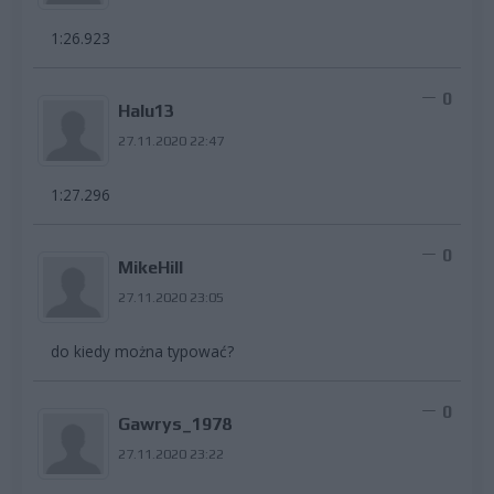
1:26.923
0
Halu13
27.11.2020 22:47
1:27.296
0
MikeHill
27.11.2020 23:05
do kiedy można typować?
0
Gawrys_1978
27.11.2020 23:22