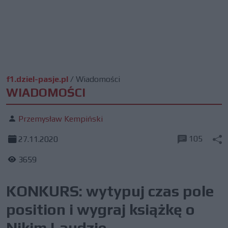
f1.dziel-pasje.pl
/
Wiadomości
WIADOMOŚCI
Przemysław Kempiński
105
27.11.2020
3659
KONKURS: wytypuj czas pole
position i wygraj książkę o
Nikim Laudzie