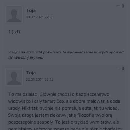
0
Toja
08.07.2021 22:58
1 ) xD
Przejdź do wpisu
FIA potwierdziła wprowadzenie nowych opon od
GP Wielkiej Brytanii
0
Toja
22.06.2021 22:25
To ma działać . Głównie chodzi o bezpieczeństwo,
widowisko i cały temat Eco, ale dobre malowanie doda
urody. Nikt tak nudnie nie pomaluje auta jak tu widać .
Swoją droga jestem ciekawy jaką filozofię wybiorą
poszczególne zespoły. To jest przykład wymiarów, ale
pamietajmy ze trochę zawsze będą się różnic chociażby