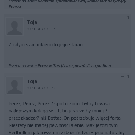
Przejdź do wpisu
Hamilton sprostował swój komentarz dotyczący
Pereza
0
Toja
07.10.2021 13:51
Z całym szacunkiem do jego staran
Przejdź do wpisu
Perez w Turcji chce powrócić na podium
0
Toja
07.10.2021 13:48
Perez, Perez, Perez ? spoko ziom, byłby Lewisa
najlepszym kolegą w F1, bo jeszcze by mniej ?
przeszkadzał? niż Bottas. On potrzebuje więcej farta.
Niestety nie ma tej pewności siebie. Max jezdzi tym
Redbullem jak rowerem z dzieciństwa + jego naturalny