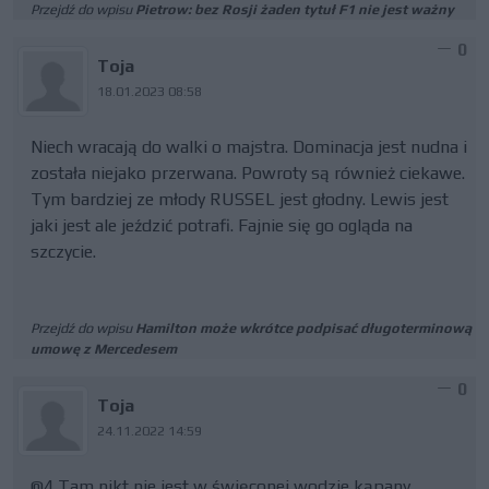
Przejdź do wpisu
Pietrow: bez Rosji żaden tytuł F1 nie jest ważny
0
Toja
18.01.2023 08:58
Niech wracają do walki o majstra. Dominacja jest nudna i
została niejako przerwana. Powroty są również ciekawe.
Tym bardziej ze młody RUSSEL jest głodny. Lewis jest
jaki jest ale jeździć potrafi. Fajnie się go ogląda na
szczycie.
Przejdź do wpisu
Hamilton może wkrótce podpisać długoterminową
umowę z Mercedesem
0
Toja
24.11.2022 14:59
@4 Tam nikt nie jest w święconej wodzie kąpany