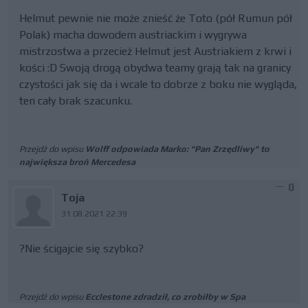
Helmut pewnie nie może znieść że Toto (pół Rumun pół
Polak) macha dowodem austriackim i wygrywa
mistrzostwa a przecież Helmut jest Austriakiem z krwi i
kości :D Swoją drogą obydwa teamy grają tak na granicy
czystości jak się da i wcale to dobrze z boku nie wygląda,
ten cały brak szacunku.
Przejdź do wpisu
Wolff odpowiada Marko: "Pan Zrzędliwy" to
największa broń Mercedesa
0
Toja
31.08.2021 22:39
?Nie ścigajcie się szybko?
Przejdź do wpisu
Ecclestone zdradził, co zrobiłby w Spa