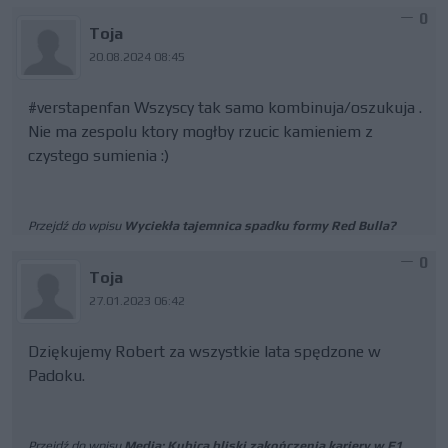
0
Toja
20.08.2024 08:45
#verstapenfan Wszyscy tak samo kombinuja/oszukuja .
Nie ma zespolu ktory mogłby rzucic kamieniem z
czystego sumienia :)
Przejdź do wpisu
Wyciekła tajemnica spadku formy Red Bulla?
0
Toja
27.01.2023 06:42
Dziękujemy Robert za wszystkie lata spędzone w
Padoku.
Przejdź do wpisu
Media: Kubica bliski zakończenia kariery w F1.