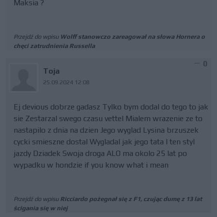
Maksia ?
Przejdź do wpisu
Wolff stanowczo zareagował na słowa Hornera o
chęci zatrudnienia Russella
0
Toja
25.09.2024 12:08
Ej devious dobrze gadasz Tylko bym dodal do tego to jak
sie Zestarzal swego czasu vettel Mialem wrazenie ze to
nastapilo z dnia na dzien Jego wyglad Lysina brzuszek
cycki smieszne dostal Wygladal jak jego tata I ten styl
jazdy Dziadek Swoja droga ALO ma okolo 25 lat po
wypadku w hondzie if you know what i mean
Przejdź do wpisu
Ricciardo pożegnał się z F1, czując dumę z 13 lat
ścigania się w niej