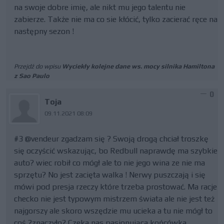
na swoje dobre imię, ale nikt mu jego talentu nie
zabierze. Także nie ma co sie kłócić, tylko zacierać ręce na
następny sezon !
Przejdź do wpisu
Wyciekły kolejne dane ws. mocy silnika Hamiltona
z Sao Paulo
0
Toja
09.11.2021 08:09
#3 @vendeur zgadzam się ? Swoją drogą chciał troszkę
się oczyścić wskazując, bo Redbull naprawdę ma szybkie
auto? wiec robił co mógł ale to nie jego wina ze nie ma
sprzętu? No jest zacięta walka ! Nerwy puszczają i się
mówi pod presja rzeczy które trzeba prostować. Ma racje
checko nie jest typowym mistrzem świata ale nie jest też
najgorszy ale skoro wszędzie mu ucieka a tu nie mógł to
coś ?znaczyło? Czeka nas pasjonująca końcówka