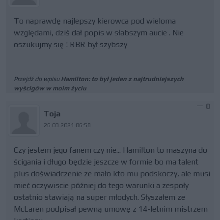
To naprawdę najlepszy kierowca pod wieloma
względami, dziś dał popis w słabszym aucie . Nie
oszukujmy się ! RBR był szybszy
Przejdź do wpisu
Hamilton: to był jeden z najtrudniejszych
wyścigów w moim życiu
0
Toja
26.03.2021 06:58
Czy jestem jego fanem czy nie... Hamilton to maszyna do
ścigania i długo będzie jeszcze w formie bo ma talent
plus doświadczenie ze mało kto mu podskoczy, ale musi
mieć oczywiscie później do tego warunki a zespoły
ostatnio stawiają na super młodych. Słyszałem ze
McLaren podpisał pewną umowę z 14-letnim mistrzem