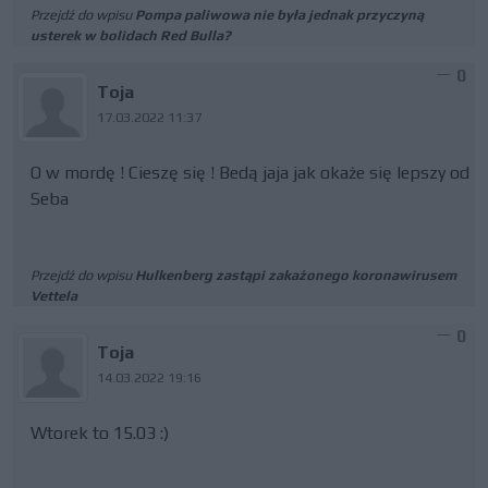
Przejdź do wpisu
Pompa paliwowa nie była jednak przyczyną
usterek w bolidach Red Bulla?
0
Toja
17.03.2022 11:37
O w mordę ! Cieszę się ! Bedą jaja jak okaże się lepszy od
Seba
Przejdź do wpisu
Hulkenberg zastąpi zakażonego koronawirusem
Vettela
0
Toja
14.03.2022 19:16
Wtorek to 15.03 :)