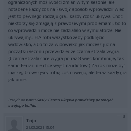
ograniczonych możliwości zmian w tym sezonie, ale
notabene każdy coś na ?swój? sposób wprowadził wiec
jest to pewnego rodzaju gra... każdy ?coś? ukrywa. Choć
niektórzy się zmagają z prawdziwymi problemami, bo to
co wprowadzili może nie zadziałało w symulatorze. Nie
ukrywajmy... FIA robi wszystko żeby podkręcić
widowisko, a Co to za widowisko jak możesz już na
początku sezonu przewidzieć że czarna strzała wygra.
(Czarna strzała chce wygra po raz 8 wiec kombinuje, tak
samo Ferrari nie chce wyjść na idiotów ) Za rok może być
inaczej, bo wszyscy robią coś nowego, ale teraz każdy gra
jak umie.
Przejdź do wpisu
Gasly: Ferrari ukrywa prawdziwy potencjał
swojego bolidu
0
Toja
21.03.2021 15:04