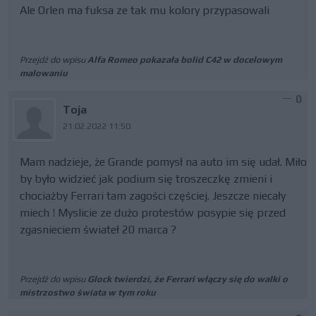
Ale Orlen ma fuksa ze tak mu kolory przypasowali
Przejdź do wpisu
Alfa Romeo pokazała bolid C42 w docelowym
malowaniu
0
Toja
21.02.2022 11:50
Mam nadzieje, że Grande pomysł na auto im się udał. Miło
by było widzieć jak podium się troszeczkę zmieni i
chociażby Ferrari tam zagości częściej. Jeszcze niecały
miech ! Myslicie ze dużo protestów posypie się przed
zgasnieciem świateł 20 marca ?
Przejdź do wpisu
Glock twierdzi, że Ferrari włączy się do walki o
mistrzostwo świata w tym roku