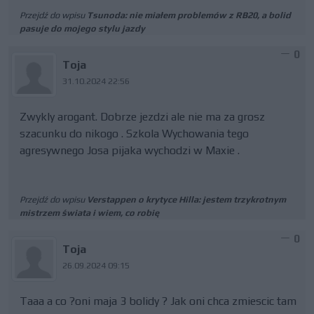
Przejdź do wpisu
Tsunoda: nie miałem problemów z RB20, a bolid
pasuje do mojego stylu jazdy
0
Toja
31.10.2024 22:56
Zwykly arogant. Dobrze jezdzi ale nie ma za grosz
szacunku do nikogo . Szkola Wychowania tego
agresywnego Josa pijaka wychodzi w Maxie .
Przejdź do wpisu
Verstappen o krytyce Hilla: jestem trzykrotnym
mistrzem świata i wiem, co robię
0
Toja
26.09.2024 09:15
Taaa a co ?oni maja 3 bolidy ? Jak oni chca zmiescic tam