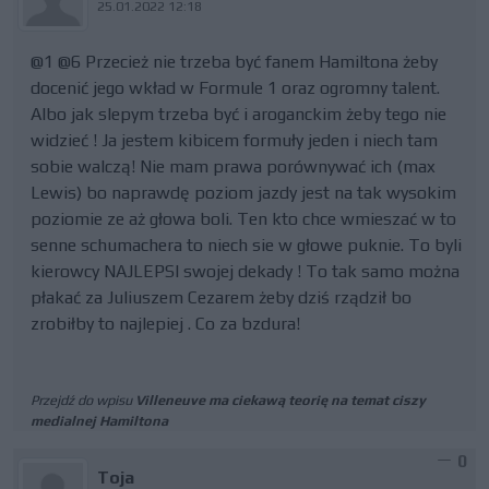
25.01.2022 12:18
@1 @6 Przecież nie trzeba być fanem Hamiltona żeby
docenić jego wkład w Formule 1 oraz ogromny talent.
Albo jak slepym trzeba być i aroganckim żeby tego nie
widzieć ! Ja jestem kibicem formuły jeden i niech tam
sobie walczą! Nie mam prawa porównywać ich (max
Lewis) bo naprawdę poziom jazdy jest na tak wysokim
poziomie ze aż głowa boli. Ten kto chce wmieszać w to
senne schumachera to niech sie w głowe puknie. To byli
kierowcy NAJLEPSI swojej dekady ! To tak samo można
płakać za Juliuszem Cezarem żeby dziś rządził bo
zrobiłby to najlepiej . Co za bzdura!
Przejdź do wpisu
Villeneuve ma ciekawą teorię na temat ciszy
medialnej Hamiltona
0
Toja