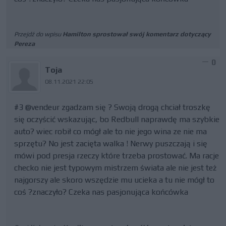
Przejdź do wpisu
Hamilton sprostował swój komentarz dotyczący
Pereza
0
Toja
08.11.2021 22:05
#3 @vendeur zgadzam się ? Swoją drogą chciał troszkę
się oczyścić wskazując, bo Redbull naprawdę ma szybkie
auto? wiec robił co mógł ale to nie jego wina ze nie ma
sprzętu? No jest zacięta walka ! Nerwy puszczają i się
mówi pod presja rzeczy które trzeba prostować. Ma racje
checko nie jest typowym mistrzem świata ale nie jest też
najgorszy ale skoro wszędzie mu ucieka a tu nie mógł to
coś ?znaczyło? Czeka nas pasjonująca końcówka