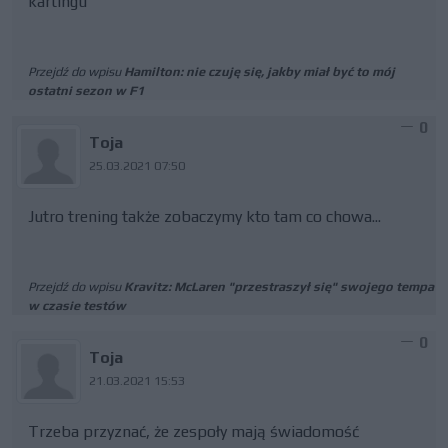
kartingu
Przejdź do wpisu
Hamilton: nie czuję się, jakby miał być to mój
ostatni sezon w F1
0
Toja
25.03.2021 07:50
Jutro trening także zobaczymy kto tam co chowa...
Przejdź do wpisu
Kravitz: McLaren "przestraszył się" swojego tempa
w czasie testów
0
Toja
21.03.2021 15:53
Trzeba przyznać, że zespoły mają świadomość