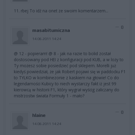
11. rbej To idź na onet ze swoim komentarzem...
0
masabitumiczna
14.06.2011 14:24
@ 12 - popieram! @ 8 - jak na razie to bolid został
dostosowany pod HEI z konfiguracji pod KUB, a w loży to
Ty możesz sobie posiedzieć pod sklepem. Morelli już
kiedyś powiedział, że jak Robert pojawi się w paddocku F1
to TYLKO w kombinezonie z kaskiem na głowie! Co do
legendarności Kubicy to niech wystarczy fakt iż jest 99
kierowcą w historii F1, który wygrał wyścig zaliczany do
mistrzostw świata Formuły 1 - mało?
0
hlaine
14.06.2011 14:24