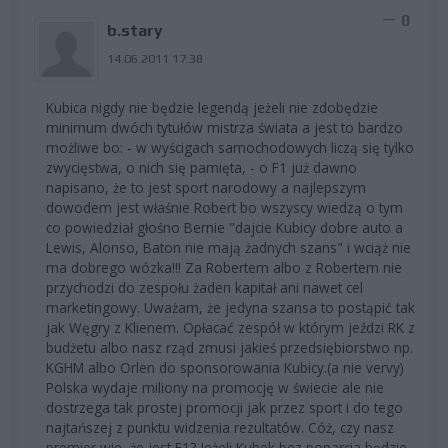
0
b.stary
14.06.2011 17:38
Kubica nigdy nie będzie legendą jeżeli nie zdobędzie
minimum dwóch tytułów mistrza świata a jest to bardzo
możliwe bo: - w wyścigach samochodowych liczą się tylko
zwycięstwa, o nich się pamięta, - o F1 już dawno
napisano, że to jest sport narodowy a najlepszym
dowodem jest właśnie Robert bo wszyscy wiedzą o tym
co powiedział głośno Bernie "dajcie Kubicy dobre auto a
Lewis, Alonso, Baton nie mają żadnych szans" i wciąż nie
ma dobrego wózka!!! Za Robertem albo z Robertem nie
przychodzi do zespołu żaden kapitał ani nawet cel
marketingowy. Uważam, że jedyna szansa to postąpić tak
jak Węgry z Klienem. Opłacać zespół w którym jeździ RK z
budżetu albo nasz rząd zmusi jakieś przedsiębiorstwo np.
KGHM albo Orlen do sponsorowania Kubicy.(a nie vervy)
Polska wydaje miliony na promocję w świecie ale nie
dostrzega tak prostej promocji jak przez sport i do tego
najtańszej z punktu widzenia rezultatów. Cóż, czy nasz
premier wie, że jest F1? Jeżeli Kubek bez poparcia będzie