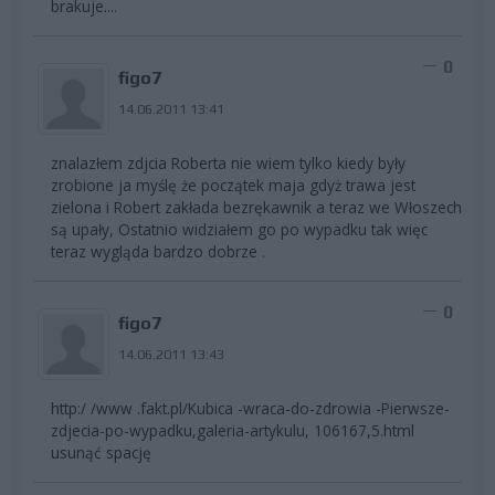
brakuje....
0
figo7
14.06.2011 13:41
znalazłem zdjcia Roberta nie wiem tylko kiedy były
zrobione ja myślę że początek maja gdyż trawa jest
zielona i Robert zakłada bezrękawnik a teraz we Włoszech
są upały, Ostatnio widziałem go po wypadku tak więc
teraz wygląda bardzo dobrze .
0
figo7
14.06.2011 13:43
http:/ /www .fakt.pl/Kubica -wraca-do-zdrowia -Pierwsze-
zdjecia-po-wypadku,galeria-artykulu, 106167,5.html
usunąć spację