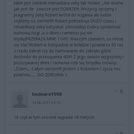
takie jest zadanie menadżera żeby tak mówić ,,nie ważne
jak jest źle -zawsze jest DOBRZE!!! .Wszyscy życzymy i
pragniemy żeby Robert wrócił do ścigania ale ludzie
zejdźmy na ziemie!!!!! Robert potrzebuje DUŻO czasu i
rehabilitacji żeby odzyskać (chociażby) Dobrą sprawność
ruchową nogi ,a o dłoni i ramieniu już nie
myślę(PRZERAŻA MNIE TO!!!!) .Waszym zdaniem, co może
się stać?Robert w listopadzie w bolidzie i powtarza 50 raz
z rzędu zakręt czy do hamowanie do zakrętu gdzie
dochodzi do przeciążenia 4G!!!! Z jego świeżo wygojonej i
pozszywanej dłoni i ramienia robi się brzydko mówiąc
,,Dżem,,. Całym sercem!!! jestem z Robertem i życzę mu
powrotu....... DO ZDROWIA :)
0
bednara1998
14.06.2011 21:13
16 czyli w tym sezonie wypada 18 miejsce
0