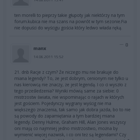
ten morelli to pieprzy takie głupoty jak niektórzy na tym
forum.kubica nie ma szans na powrót w tym sezonie.Fia
nie dopuści do wyścigu gościa który ledwo włada ręką.
0
manx
14.06.2011 15:52
21. dnb Racje z czym? Że niczego mu nie brakuje do
miana legendy? To, że jest dobrym, cenionym nie tylko u
nas kierowcą nie znaczy, że jest legendą. I co ci wyszło z
tego prześledzenia? Wyniki mówią same za siebie: 0
mistrzostw świata, nie wspominając o rajach w których
jest gościem. Pojedynczy wygrany wyścig nie ma
większego znaczenia, tak samo jak dobra jazda, bo to nie
są powody do zapamiętania a tym bardziej miana
legendy. Denny Hulme, Graham Hill, Alan Jones wszyscy
oni mają co najmniej jedno mistrzostwo, można by
wymienić więcej nazwisk, i co oni też są legendami? Czy