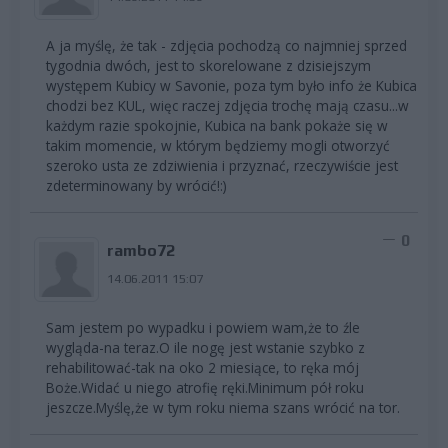
A ja myślę, że tak - zdjęcia pochodzą co najmniej sprzed
tygodnia dwóch, jest to skorelowane z dzisiejszym
występem Kubicy w Savonie, poza tym było info że Kubica
chodzi bez KUL, więc raczej zdjęcia trochę mają czasu...w
każdym razie spokojnie, Kubica na bank pokaże się w
takim momencie, w którym będziemy mogli otworzyć
szeroko usta ze zdziwienia i przyznać, rzeczywiście jest
zdeterminowany by wrócić!:)
0
rambo72
14.06.2011 15:07
Sam jestem po wypadku i powiem wam,że to źle
wygląda-na teraz.O ile nogę jest wstanie szybko z
rehabilitować-tak na oko 2 miesiące, to ręka mój
Boże.Widać u niego atrofię ręki.Minimum pół roku
jeszcze.Myślę,że w tym roku niema szans wrócić na tor.