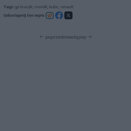
Tagi:
gp brazylii
,
morelli
,
kubic
,
renault
Udostępnij ten wpis
poprzedni
następny