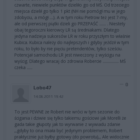
czwarte, niewiele punktów dzieliło go od MŚ. Od trzeciego
miejsca dzielił go tylko 1 pkt (NH nie pomógł mu w jego
zdobyciu, a mógł ....). A w tym roku Pietrow też jest 7-my,
ale od pierwszej piątki dzieli go PRZEPAŚĆ ....... . Niestety
obaj tegoroczni kierowcy LR są średniakami. Dlatego
jedyna nadzieja sukcesów LR w roku przyszłym to właśnie
Kubica. Kubica należy do najlepszych i gdyby jeździł w tym
roku, to było by nie pięciu pretendentów, tylko sześciu.
Potencjał samochodu LR jest niweczony z wyścigu na
wyścig. Dlatego wracaj do zdrowia Robercie ................. MŚ
czeka ......
0
Lobo47
14.06.2011 19:42
To jest PEWNE że Robert nie wróci w tym sezonie do
ścigania i dziwie się tylko takiemu gościowi jak Morelli że
gada takie głupoty jak to wyrwanie z wywiadu zdanie
,,gdyby to ona miała być jedynym problemem, Robert
praktycznie już byłby gotowy (do powrotu),, Ale widocznie