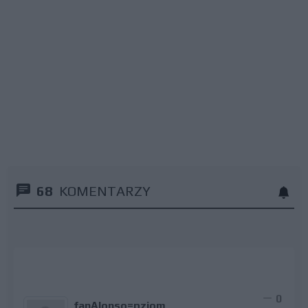
68
KOMENTARZY
0
fanAlonso=pziom