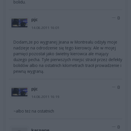
bolidu.
0
pjc
14.06.2011 16:01
Dodam,że po wygranej Jeana w Montrealu odżyły moje
nadzieje na odrodzenie się tego kierowcy. Ale w mojej
pamięci pozostał jako świetny kierowca ale mający
dużego pecha. Tyle pierwszych miejsc stracił przez defekty
bolidów albo na ostatnich kilometrach tracił prowadzenie i
pewną wygraną.
0
pjc
14.06.2011 16:19
~albo też na ostatnich
0
karnage