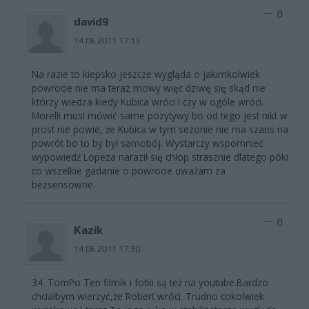
0
david9
14.06.2011 17:13
Na razie to kiepsko jeszcze wygląda o jakimkolwiek
powrocie nie ma teraz mowy więc dziwę się skąd nie
którzy wiedza kiedy Kubica wróci i czy w ogóle wróci.
Morelli musi mówić same pozytywy bo od tego jest nikt w
prost nie powie, że Kubica w tym sezonie nie ma szans na
powrót bo to by był samobój. Wystarczy wspomnieć
wypowiedź Lopeza naraził się chłop strasznie dlatego póki
co wszelkie gadanie o powrocie uważam za
bezsensowne.
0
Kazik
14.06.2011 17:30
34. TomPo Ten filmik i fotki są też na youtube.Bardzo
chciałbym wierzyć,że Robert wróci. Trudno cokolwiek