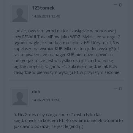
0
123tomek
14.06.2011 13:48
Ludzie, owszem wróci na tor i zasiądzie w honorowej
loży RENAULT dla VIPów jako WIDZ. Mylicie, że w ciągu 2
tygodni nagle przebudują mu bolid z HEI który ma 1,5 w
kapeluszu na wymiar KUB tylko na ten jeden wyścig? Już
raz to pisałem, że manager KUB nie może mówić nic
innego jak to, że jest wszystko ok i już za chwileczkę
będzie mógł się ścigać w F1. Sukcesem będzie jak KUB
zasiądzie w pierwszym wyścigu F1 w przyszłym sezonie.
0
dnb
14.06.2011 13:56
5. DrvGrees niby czego sporo ? chyba tylko lat
spędzonych za kółkiem F1. Bo swoimi umiejętnościami to
już dawno pokazał, że jest legendą :)