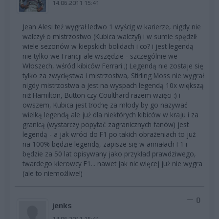
14.06.2011 15:41
Jean Alesi też wygrał ledwo 1 wyścig w karierze, nigdy nie
walczył o mistrzostwo (Kubica walczył) i w sumie spędził
wiele sezonów w kiepskich bolidach i co? i jest legendą
nie tylko we Francji ale wszędzie - szczególnie we
Włoszech, wśród kibiców Ferrari ;) Legendą nie zostaje się
tylko za zwycięstwa i mistrzostwa, Stirling Moss nie wygrał
nigdy mistrzostwa a jest na wyspach legendą 10x większą
niż Hamilton, Button czy Coulthard razem wzięci :) i
owszem, Kubica jest trochę za młody by go nazywać
wielką legendą ale już dla niektórych kibiców w kraju i za
granicą (wystarczy popytać zagranicznych fanów) jest
legendą - a jak wróci do F1 po takich obrażeniach to już
na 100% będzie legendą, zapisze się w annałach F1 i
będzie za 50 lat opisywany jako przykład prawdziwego,
twardego kierowcy F1... nawet jak nic więcej już nie wygra
(ale to niemożliwe!)
0
jenks
14.06.2011 15:41