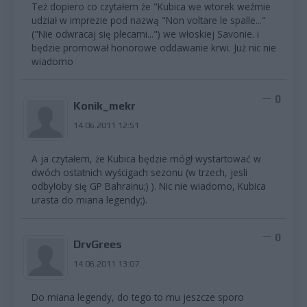
Też dopiero co czytałem że "Kubica we wtorek weźmie
udział w imprezie pod nazwą "Non voltare le spalle..."
("Nie odwracaj się plecami...") we włoskiej Savonie. i
będzie promował honorowe oddawanie krwi. Już nic nie
wiadomo
0
Konik_mekr
14.06.2011 12:51
A ja czytałem, że Kubica będzie mógł wystartować w
dwóch ostatnich wyścigach sezonu (w trzech, jesli
odbyłoby się GP Bahrainu;) ). Nic nie wiadomo, Kubica
urasta do miana legendy;).
0
DrvGrees
14.06.2011 13:07
Do miana legendy, do tego to mu jeszcze sporo