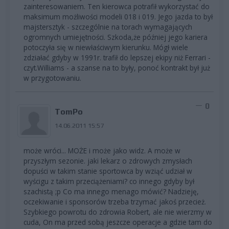
zainteresowaniem. Ten kierowca potrafił wykorzystać do
maksimum możliwości modeli 018 i 019. Jego jazda to był
majstersztyk - szczególnie na torach wymagających
ogromnych umiejętności. Szkoda,że później jego kariera
potoczyła się w niewłaściwym kierunku. Mógł wiele
zdziałać gdyby w 1991r. trafił do lepszej ekipy niż Ferrari -
czyt.Williams - a szanse na to były, ponoć kontrakt był już
w przygotowaniu.
0
TomPo
14.06.2011 15:57
może wróci... MOŻE i może jako widz. A może w
przyszłym sezonie. jaki lekarz o zdrowych zmysłach
dopuści w takim stanie sportowca by wziąć udział w
wyścigu z takim przeciążeniami? co innego gdyby był
szachistą ;p Co ma innego menago mówić? Nadzieję,
oczekiwanie i sponsorów trzeba trzymać jakoś przecież.
Szybkiego powrotu do zdrowia Robert, ale nie wierzmy w
cuda, On ma przed sobą jeszcze operacje a gdzie tam do