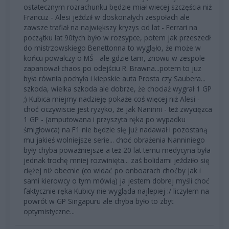
ostatecznym rozrachunku będzie miał wiecej szczęścia niż
Francuz - Alesi jeździł w doskonałych zespołach ale
zawsze trafiał na największy kryzys od lat - Ferrari na
początku lat 90tych było w rozsypce, potem jak przeszedł
do mistrzowskiego Benettonna to wygląło, że może w
końcu powalczy o MŚ - ale gdzie tam, znowu w zespole
zapanował chaos po odejściu R. Brawna...potem to juz
była równia pochyła i kiepskie auta Prosta czy Saubera...
szkoda, wielka szkoda ale dobrze, że chociaż wygrał 1 GP
;) Kubica miejmy nadzieję pokaże coś więcej niż Alesi -
choć oczywiscie jest ryzyko, że jak Naninni - też zwycięzca
1 GP - (amputowana i przyszyta ręka po wypadku
śmigłowca) na F1 nie będzie się już nadawał i pozostaną
mu jakieś wolniejsze serie... choć obrażenia Nanniniego
były chyba poważniejsze a też 20 lat temu medycyna była
jednak trochę mniej rozwinięta... zaś bolidami jeździło się
ciężej niż obecnie (co widać po onboarach choćby jak i
sami kierowcy o tym mówią) ja jestem dobrej myśli choć
faktycznie ręka Kubicy nie wygląda najlepiej :/ liczyłem na
powrót w GP Singapuru ale chyba było to zbyt
optymistyczne...