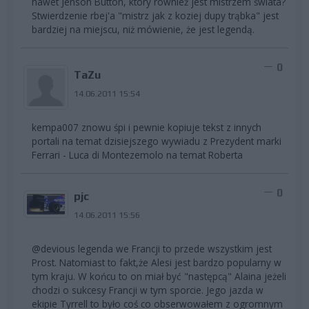
nawet Jenson Button, który również jest mistrzem świata?
Stwierdzenie rbej'a "mistrz jak z koziej dupy trąbka" jest
bardziej na miejscu, niż mówienie, że jest legendą.
0
TaZu
14.06.2011 15:54
kempa007 znowu śpi i pewnie kopiuje tekst z innych
portali na temat dzisiejszego wywiadu z Prezydent marki
Ferrari - Luca di Montezemolo na temat Roberta
0
pjc
14.06.2011 15:56
@devious legenda we Francji to przede wszystkim jest
Prost. Natomiast to fakt,że Alesi jest bardzo popularny w
tym kraju. W końcu to on miał być "następcą" Alaina jeżeli
chodzi o sukcesy Francji w tym sporcie. Jego jazda w
ekipie Tyrrell to było coś co obserwowałem z ogromnym