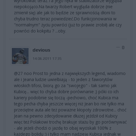
wyrokować teraz.Ta jego ręka w stabilizatorze wygląda
niepokojąco.Na twarzy Robert wygląda dobrze (nie
zmienił się) ale jak to będzie ze sprawnością dłoni to
chyba trudno teraz powiedzieć.Do funkcjonowania w
"normalnym" życiu powróci (już to prawie zrobił) ale czy
powróci do kokpitu ? ...oby.
0
devious
14.06.2011 17:35
@27 noo Prost to jedna z największych legend, wiadomo
ale i Jeana ludzie uwielbiają - to jeden z faworytów
włoskich tifosi, biorą go za "swojego" - tak samo jak
Kubicę... więc to chyba dobre porównanie ;) póki co ich
kariery podobnie się toczą -pechowo, choć Kubica ma
tego pecha chyba jeszcze więcej niż Jean bo nie tylko ma
przeciętne auta ale też poważne kłopoty zdrowotne... choć
Jean na pewno zdecydowanie dłuzej jeździł od Kubicy
więc też Polakowi trochę brakuje stażu by go porównywać
- ale jeżeli chodzi o jazdę to obaj wyciskali 100% z
każdego bolidu :) i tylko mam nadzieję Kubica jednak w