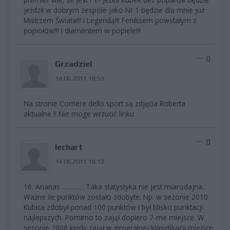
jeździł w dobrym zespole jako Nr 1 będzie dla mnie już
Mistrzem Świata!!! i Legendą!!! Feniksem powstałym z
popiołów!!! I diamentem w popiele!!!
0
Grzadziel
14.06.2011 18:53
Na stronie Corriere dello sport są zdjęcia Roberta
aktualne !! Nie moge wrzucić linku
0
lechart
14.06.2011 19:13
16. Ananas .............. Taka statystyka nie jest miarodajna.
Ważne ile punktów zostało zdobyte. Np. w sezonie 2010
Kubica zdobył ponad 100 punktów i był blisko punktacji
najlepszych. Pomimo to zajął dopiero 7-me miejsce. W
sezonie 2008 kiedy zajął w generalnej klasyfikacji miejsce