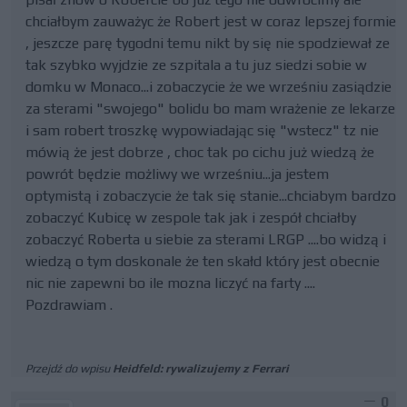
chciałbym zauważyc że Robert jest w coraz lepszej formie
, jeszcze parę tygodni temu nikt by się nie spodziewał ze
tak szybko wyjdzie ze szpitala a tu juz siedzi sobie w
domku w Monaco...i zobaczycie że we wrześniu zasiądzie
za sterami "swojego" bolidu bo mam wrażenie ze lekarze
i sam robert troszkę wypowiadając się "wstecz" tz nie
mówią że jest dobrze , choc tak po cichu już wiedzą że
powrót będzie możliwy we wrześniu...ja jestem
optymistą i zobaczycie że tak się stanie...chciabym bardzo
zobaczyć Kubicę w zespole tak jak i zespół chciałby
zobaczyć Roberta u siebie za sterami LRGP ....bo widzą i
wiedzą o tym doskonale że ten skałd który jest obecnie
nic nie zapewni bo ile mozna liczyć na farty ....
Pozdrawiam .
Przejdź do wpisu
Heidfeld: rywalizujemy z Ferrari
0