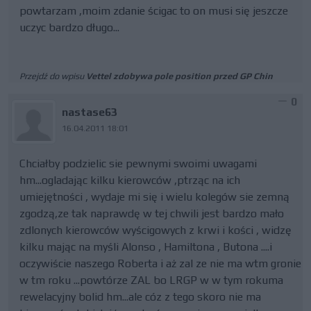
powtarzam ,moim zdanie ścigac to on musi się jeszcze
uczyc bardzo długo...
Przejdź do wpisu
Vettel zdobywa pole position przed GP Chin
0
nastase63
16.04.2011 18:01
Chciałby podzielic sie pewnymi swoimi uwagami
hm...ogladając kilku kierowców ,ptrząc na ich
umiejętności , wydaje mi się i wielu kolegów sie zemną
zgodzą,ze tak naprawdę w tej chwili jest bardzo mało
zdlonych kierowców wyścigowych z krwi i kości , widzę
kilku mając na myśli Alonso , Hamiltona , Butona ....i
oczywiście naszego Roberta i aż zal ze nie ma wtm gronie
w tm roku ...powtórze ZAL bo LRGP w w tym rokuma
rewelacyjny bolid hm...ale cóz z tego skoro nie ma