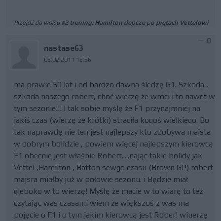
Przejdź do wpisu
#2 trening: Hamilton depcze po piętach Vettelowi
0
nastase63
06.02.2011 13:56
ma prawie 50 lat i od bardzo dawna śledzę G1. Szkoda ,
szkoda naszego robert, choć wierzę że wróci i to nawet w
tym sezonie!!! I tak sobie myślę że F1 przynajmniej na
jakiś czas (wierzę że krótki) straciła kogoś wielkiego. Bo
tak naprawdę nie ten jest najlepszy kto zdobywa majsta
w dobrym bolidzie , powiem więcej najlepszym kierowcą
F1 obecnie jest właśnie Robert.....nając takie bolidy jak
Vettel ,Hamilton , Batton sewgo czasu (Brown GP) robert
majsra miałby już w połowie sezonu. i Będzie miał
gleboko w to wierzę! Myśłę że macie w to wiarę to też
czytając was czasami wiem że większoś z was ma
pojęcie o F1 i o tym jakim kierowcą jest Rober! wiuerzę