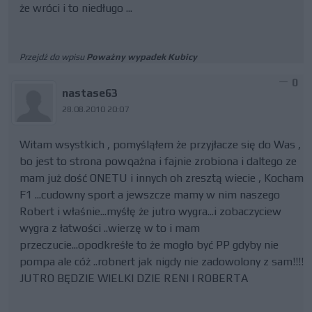
że wróci i to niedługo ...
Przejdź do wpisu
Poważny wypadek Kubicy
0
nastase63
28.08.2010 20:07
Witam wsystkich , pomyśląłem że przyjłacze się do Was ,
bo jest to strona powqażna i fajnie zrobiona i daltego ze
mam już dość ONETU i innych oh zresztą wiecie , Kocham
F1 ...cudowny sport a jewszcze mamy w nim naszego
Robert i właśnie...myśłę że jutro wygra...i zobaczyciew
wygra z łatwości ..wierzę w to i mam
przeczucie...opodkreśłe to że mogło być PP gdyby nie
pompa ale cóż ..robnert jak nigdy nie zadowolony z sam!!!!
JUTRO BĘDZIE WIELKI DZIE RENI I ROBERTA