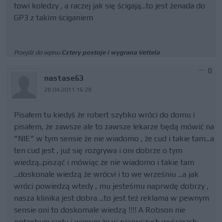
towi koledzy , a raczej jak się ścigają...to jest żenada do
GP3 z takim ściganiem
Przejdź do wpisu
Cztery postoje i wygrana Vettela
0
nastase63
28.04.2011 16:28
Pisałem tu kiedyś że robert szybko wróci do domu i
pisałem, że zawsze ale to zawsze lekarze będą mówić na
"NIE" w tym sensie że nie wiadomo , że cud i takie tam...a
ten cud jest , już się rozgrywa i oni dobrze o tym
wiedzą..pisząć i mówiąc że nie wiadomo i takie tam
...doskonale wiedzą że wrócvi i to we wrześniu ...a jak
wróci powiedzą wtedy , mu jesteśmu naprwdę dobrzy ,
nasza klinika jest dobra ...to jest też reklama w pewnym
sensie oni to doskomale wiedzą !!!! A Robson nie
potzebuje cudu i wiewm że w pierwszych wyścigach