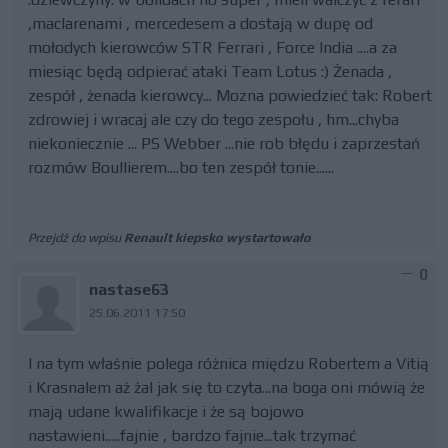
,maclarenami , mercedesem a dostają w dupę od
mołodych kierowców STR Ferrari , Force India ....a za
miesiąc będą odpierać ataki Team Lotus :) Żenada ,
zespół , żenada kierowcy... Mozna powiedzieć tak: Robert
zdrowiej i wracaj ale czy do tego zespołu , hm...chyba
niekoniecznie ... PS Webber ...nie rob błędu i zaprzestań
rozmów Boullierem....bo ten zespół tonie......
Przejdź do wpisu
Renault kiepsko wystartowało
0
nastase63
25.06.2011 17:50
I na tym właśnie polega różnica międzu Robertem a Vitią
i Krasnalem aż żal jak się to czyta...na boga oni mówią że
mają udane kwalifikacje i że są bojowo
nastawieni.....fajnie , bardzo fajnie...tak trzymać