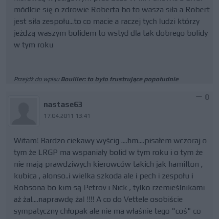
módlcie się o zdrowie Roberta bo to wasza siła a Robert
jest siła zespołu...to co macie a raczej tych ludzi którzy
jeżdzą waszym bolidem to wstyd dla tak dobrego bolidy
w tym roku
Przejdź do wpisu
Boullier: to było frustrujące popołudnie
0
nastase63
17.04.2011 13:41
Witam! Bardzo ciekawy wyścig ....hm....pisałem wczoraj o
tym że LRGP ma wspaniały bolid w tym roku i o tym że
nie mają prawdziwych kierowców takich jak hamilton ,
kubica , alonso..i wielka szkoda ale i pech i zespołu i
Robsona bo kim są Petrov i Nick , tylko rzemieślnikami
aż żal....naprawdę żal !!!! A co do Vettele osobiście
sympatyczny chłopak ale nie ma właśnie tego "coś" co