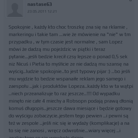
nastase63
23.05.2011 12:21
Spokojnie , każdy kto choc troszkę zna się na rklamie ,
markeringu i takie tam ....wie że mówienie na "nie" w tm
przypadku , w tym czasie jest normalne , sam Lopez
mówi że dadzą mu pojeżdzic w piątki i teraz
pytanie....jeśłi bedzie krecił czsy lepsze o ponad 0,5 sek
niz Nicuś i Pietia to myśłicie ze nie dadzą mu szansę na
wyścig...ludzie spokojnie...to jest typowy pijar :) ...bo jeśłi
mu wyjdzie to bedzie wspanaiłe reklam jego samego i
zaespołu ...jak i produktów Lopeza...każdy kto w ta wątpi
...niech przeanalizuje to raz jeszcze...!!!! Od wypadku
minęło nie całe 4 miechy a Robsopn podają prawą dłonią
komuś długopis...jeszcze dawa miesiące i będzie gotowy
do wyścigu zobaczycie..jestem tego pewien ...i pewni są
też w zespole ...jeśłi nic się ie wydaży (komplikacje) a na
to się nie zanosi , wręcz odwrotnie....wiary więcej ...i
analizy tego co się wowkolo dzieje