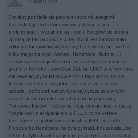
16.04.2011 18:07
Chciałby podzielic sie pewnymi swoimi uwagami
hm...ogladając kilku kierowców ,patrząc na ich
umiejętności , wydaje mi się i wielu kolegów sie zemną
zgodzą,ze tak naprawdę w tej chwili jest bardzo mało
zdlonych kierowców wyścigowych z krwi i kości , widzę
kilku mając na myśli Alonso , Hamiltona , Butona ....i
oczywiście naszego Roberta i aż zal ze go nie ma w tm
gronie w tm roku ...powtórze ZAL bo LRGP w w tym roku
ma rewelacyjny bolid hm...ale cóz z tego skoro nie ma
kierowców takich j/w potwórze raz jeszcze wielka
szkoda ...boRobert wałczyłby o najwyzsze cele w tym
roku. I żal mi formuły1 bo tafiają do niej kierowcy
"kierowcy kasowi" którzy nie mają umiejetności a raczej
"papierów" n aściganie się w F1.... A co do Vettela
hm....myśłe ze gdybyśmy zobaczyli w RBR , Roberta ,
Fredka albo Hamiltona ..to była by frajd...hm..szkoda....bo
Vettel to tylko kwalifikacje i nic po za tym ...moim zdanie ,