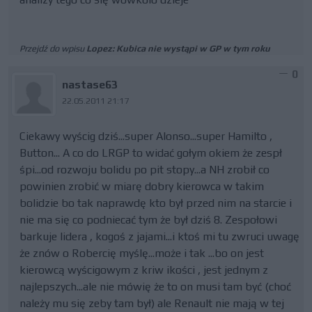
Przejdź do wpisu
Lopez: Kubica nie wystąpi w GP w tym roku
0
nastase63
22.05.2011 21:17
Ciekawy wyścig dziś...super Alonso...super Hamilto ,
Button... A co do LRGP to widać gołym okiem że zespł
śpi...od rozwoju bolidu po pit stopy...a NH zrobił co
powinien zrobić w miarę dobry kierowca w takim
bolidzie bo tak naprawdę kto był przed nim na starcie i
nie ma się co podniecać tym że był dziś 8. Zespołowi
barkuje lidera , kogoś z jajami...i ktoś mi tu zwruci uwagę
że znów o Robercię myślę...może i tak ...bo on jest
kierowcą wyścigowym z kriw ikości , jest jednym z
najlepszych...ale nie mówię że to on musi tam być (choć
należy mu się zeby tam był) ale Renault nie mają w tej