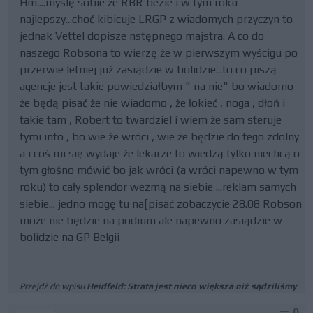
Hm....myślę sobie że RBR bezie i w tym roku
najlepszy...choć kibicuje LRGP z wiadomych przyczyn to
jednak Vettel dopisze nstępnego majstra. A co do
naszego Robsona to wierzę że w pierwszym wyścigu po
przerwie letniej już zasiądzie w bolidzie...to co piszą
agencje jest takie powiedziałbym " na nie" bo wiadomo
że będą pisać że nie wiadomo , że łokieć , noga , dłoń i
takie tam , Robert to twardziel i wiem że sam steruje
tymi info , bo wie że wróci , wie że będzie do tego zdolny
a i coś mi się wydaje że lekarze to wiedzą tylko niechcą o
tym głośno mówić bo jak wróci (a wróci napewno w tym
roku) to cały splendor wezmą na siebie ...reklam samych
siebie... jedno mogę tu na[pisać zobaczycie 28.08 Robson
może nie będzie na podium ale napewno zasiądzie w
bolidzie na GP Belgii
Przejdź do wpisu
Heidfeld: Strata jest nieco większa niż sądziliśmy
0