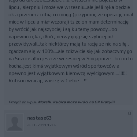
lipcu , sierpniu i może we wrzesniu...ale jeśli ręka będzie
ok a przecierz robią co mogą (przypmnę ze operację miał
miec w lipcu a miał wczoraj) tz że on mam determinację
by wrócić jak najszybciej i są ku temy powody....bo
napewno ręka , dłoń , nerwy goją się szybciej niż
przewidywali...tak niektórzy mają tu rację ze nic na siłę ,
zgadzam się w 100%....ale zdizwicie się jak zobaczymy go
na Suzuce albo jeszcze wczesniej w Singapurze....bo on to
kocha..jest kimś wyjatkowym wśród sportowców a
npewno jest wyjątkowym kierowcą wyścigowym ....!!!!!!
Robson wracaj , wierzę w Ciebie ....!!!
Przejdź do wpisu
Morelli: Kubica może wróci na GP Brazylii
0
nastase63
26.05.2011 17:02