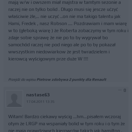
mają w/w i owszem miał majstra w tamtym sezonie a
raczej nie on tylko bolid . Długo musi się jescze ućzyć
właściwie żle,... nie uczyć ...on nie ma takigo talentu jak
Hami, Fredek , nasz Robson ..... Pozdrawiam i mam wiarę
w to (głeboką wiarę ) że Roberta zobaczymy w tym roku i
zdaje sobie sprawę że nie po to by wygrywał bo
samochód raczej nie pod niego ale po to by pokazał
wwszystkim niedowiarkow że jest twradzielem i
kierowcą wyścigowym prze duże W !!!!
Przejdź do wpisu
Pietrow zdobywa 2 punkty dla Renault
0
nastase63
17.04.2011 13:35
Witam! Bardzo ciekawy wyścig ....hm....pisałem wczoraj
otym że LRGP ma wspaniały bolid w tym roku i o tym że
nie mają prawdziwych kierowców takich jak hamilton ,