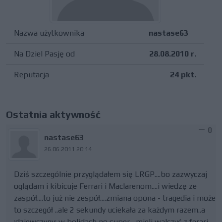
Nazwa użytkownika
nastase63
Na Dziel Pasję od
28.08.2010 r.
Reputacja
24 pkt.
Ostatnia aktywność
0
nastase63
26.06.2011 20:14
Dziś szczególnie przyglądałem się LRGP....bo zazwyczaj
oglądam i kibicuje Ferrari i Maclarenom....i wiedzę ze
zaspół....to już nie zespół....zmiana opona - tragedia i może
to szczegół ..ale 2 sekundy uciekała za każdym razem..a
:dziewczyny: w bolidach no super , mieli walczyć z ferari