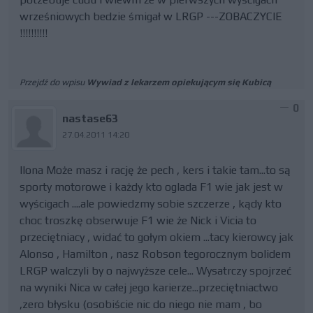
wrześniowych bedzie śmigał w LRGP ---ZOBACZYCIE
!!!!!!!!!!
Przejdź do wpisu
Wywiad z lekarzem opiekującym się Kubicą
0
nastase63
27.04.2011 14:20
Ilona Może masz i rację że pech , kers i takie tam...to są
sporty motorowe i każdy kto oglada F1 wie jak jest w
wyścigach ....ale powiedzmy sobie szczerze , kądy kto
choc troszkę obserwuje F1 wie że Nick i Vicia to
przeciętniacy , widać to gołym okiem ...tacy kierowcy jak
Alonso , Hamilton , nasz Robson tegorocznym bolidem
LRGP walczyli by o najwyższe cele... Wysatrczy spojrzeć
na wyniki Nica w całej jego karierze...przeciętniactwo
,zero błysku (osobiście nic do niego nie mam , bo