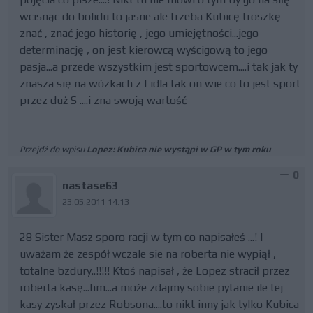
wcisnąc do bolidu to jasne ale trzeba Kubicę troszkę
znać , znać jego historię , jego umiejętności...jego
determinację , on jest kierowcą wyścigową to jego
pasja...a przede wszystkim jest sportowcem....i tak jak ty
znasza się na wózkach z Lidla tak on wie co to jest sport
przez duż S ....i zna swoją wartość
Przejdź do wpisu
Lopez: Kubica nie wystąpi w GP w tym roku
0
nastase63
23.05.2011 14:13
28 Sister Masz sporo racji w tym co napisałeś ...! I
uważam że zespół wczale sie na roberta nie wypiął ,
totalne bzdury..!!!!! Ktoś napisał , że Lopez stracił przez
roberta kasę...hm...a może zdajmy sobie pytanie ile tej
kasy zyskał przez Robsona....to nikt inny jak tylko Kubica