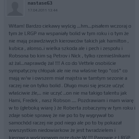
nastase63
17.04.2011 13:44
Witam! Bardzo ciekawy wyścig ....hm....pisałem wczoraj o
tym że LRGP ma wspaniały bolid w tym roku i o tym że
nie mają prawdziwych kierowców takich jak hamilton ,
kubica , alonso..i wielka szkoda ale i pech i zespołu i
Robsona bo kim są Petrov i Nick , tylko rzemieślnikami
aż żal....naprawdę żal !!!! A co do Vettele osobiście
sympatyczny chłopak ale nie ma właśnie tego "coś" co
mają w/w i owszem miał majstra w tamtym sezonie a
raczej nie on tylko bolid . Długo musi się jescze ućzyć
właściwie żle,... nie uczyć ...on nie ma takigo talentu jak
Hami, Fredek , nasz Robson ..... Pozdrawiam i mam wiarę
w to (głeboką wiarę ) że Roberta zobaczymy w tym roku i
zdaje sobie sprawę że nie po to by wygrywał bo
samochód raczej nie pod niego ale po to by pokazał
wwszystkim niedowiarkow że jest twradzielem i
kierowcą wyścigowym prze duże W !!!! Panowie z LRGP