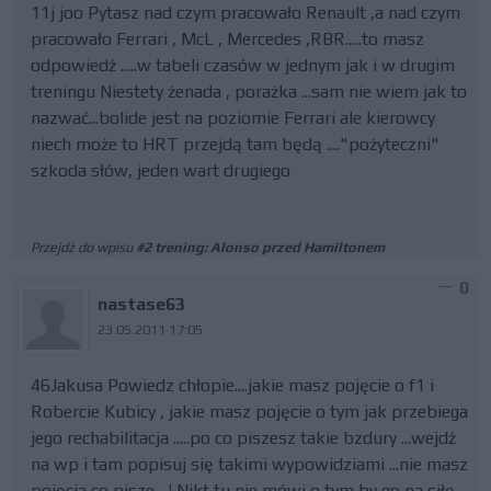
11j joo Pytasz nad czym pracowało Renault ,a nad czym
pracowało Ferrari , McL , Mercedes ,RBR.....to masz
odpowiedź .....w tabeli czasów w jednym jak i w drugim
treningu Niestety żenada , porażka ...sam nie wiem jak to
nazwać...bolide jest na poziomie Ferrari ale kierowcy
niech może to HRT przejdą tam będą ...."pożyteczni"
szkoda słów, jeden wart drugiego
Przejdź do wpisu
#2 trening: Alonso przed Hamiltonem
0
nastase63
23.05.2011 17:05
46Jakusa Powiedz chłopie....jakie masz pojęcie o f1 i
Robercie Kubicy , jakie masz pojęcie o tym jak przebiega
jego rechabilitacja .....po co piszesz takie bzdury ...wejdż
na wp i tam popisuj się takimi wypowidziami ...nie masz
pojęcia co pisze....! Nikt tu nie mówi o tym by go na siłę