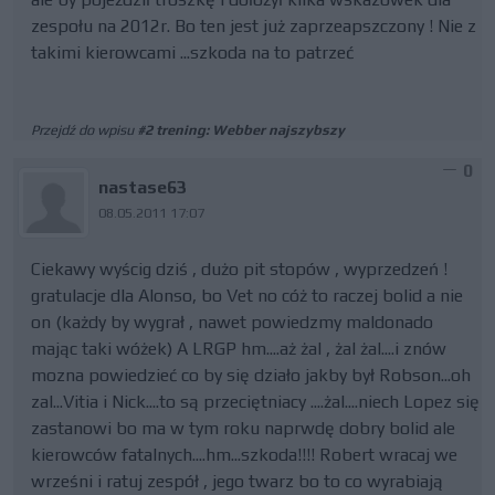
zespołu na 2012r. Bo ten jest już zaprzeapszczony ! Nie z
takimi kierowcami ...szkoda na to patrzeć
Przejdź do wpisu
#2 trening: Webber najszybszy
0
nastase63
08.05.2011 17:07
Ciekawy wyścig dziś , dużo pit stopów , wyprzedzeń !
gratulacje dla Alonso, bo Vet no cóż to raczej bolid a nie
on (każdy by wygrał , nawet powiedzmy maldonado
mając taki wóżek) A LRGP hm....aż żal , żal żal....i znów
mozna powiedzieć co by się działo jakby był Robson...oh
zal...Vitia i Nick....to są przeciętniacy ....żal....niech Lopez się
zastanowi bo ma w tym roku naprwdę dobry bolid ale
kierowców fatalnych....hm...szkoda!!!! Robert wracaj we
wrześni i ratuj zespół , jego twarz bo to co wyrabiają