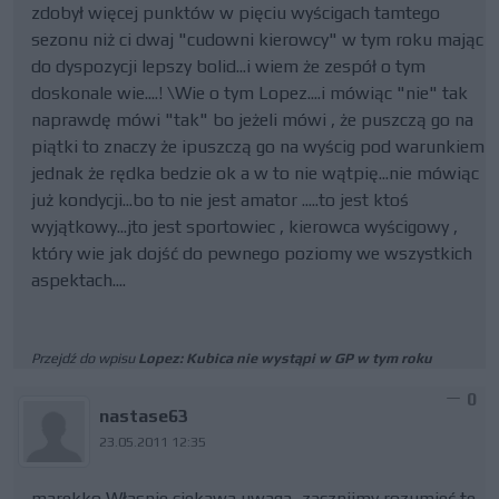
zdobył więcej punktów w pięciu wyścigach tamtego
sezonu niż ci dwaj "cudowni kierowcy" w tym roku mając
do dyspozycji lepszy bolid...i wiem że zespół o tym
doskonale wie....! \Wie o tym Lopez....i mówiąc "nie" tak
naprawdę mówi "tak" bo jeżeli mówi , że puszczą go na
piątki to znaczy że ipuszczą go na wyścig pod warunkiem
jednak że rędka bedzie ok a w to nie wątpię...nie mówiąc
już kondycji...bo to nie jest amator .....to jest ktoś
wyjątkowy...jto jest sportowiec , kierowca wyścigowy ,
który wie jak dojść do pewnego poziomy we wszystkich
aspektach....
Przejdź do wpisu
Lopez: Kubica nie wystąpi w GP w tym roku
0
nastase63
23.05.2011 12:35
marekko Własnie ciekawa uwaga...zacznijmy rozumieć te