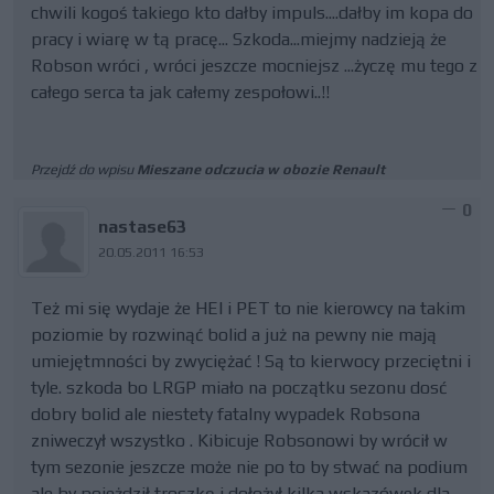
chwili kogoś takiego kto dałby impuls....dałby im kopa do
pracy i wiarę w tą pracę... Szkoda...miejmy nadzieją że
Robson wróci , wróci jeszcze mocniejsz ...życzę mu tego z
całego serca ta jak całemy zespołowi..!!
Przejdź do wpisu
Mieszane odczucia w obozie Renault
0
nastase63
20.05.2011 16:53
Też mi się wydaje że HEI i PET to nie kierowcy na takim
poziomie by rozwinąć bolid a już na pewny nie mają
umiejętmności by zwyciężać ! Są to kierwocy przeciętni i
tyle. szkoda bo LRGP miało na początku sezonu dosć
dobry bolid ale niestety fatalny wypadek Robsona
zniweczył wszystko . Kibicuje Robsonowi by wrócił w
tym sezonie jeszcze może nie po to by stwać na podium
ale by pojeżdził troszkę i dołożył kilka wskazówek dla