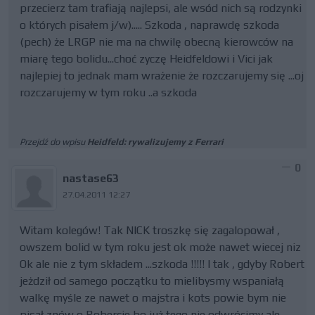
przecierz tam trafiają najlepsi, ale wsód nich są rodzynki
o których pisałem j/w)..... Szkoda , naprawdę szkoda
(pech) że LRGP nie ma na chwilę obecną kierowców na
miarę tego bolidu...choć zyczę Heidfeldowi i Vici jak
najlepiej to jednak mam wrażenie że rozczarujemy się ...oj
rozczarujemy w tym roku ..a szkoda
Przejdź do wpisu
Heidfeld: rywalizujemy z Ferrari
0
nastase63
27.04.2011 12:27
Witam kolegów! Tak NICK troszkę się zagalopował ,
owszem bolid w tym roku jest ok może nawet wiecej niz
Ok ale nie z tym składem ...szkoda !!!!! I tak , gdyby Robert
jeżdził od samego początku to mielibysmy wspaniałą
walkę myśle ze nawet o majstra i kots powie bym nie
pisał znów o Robercie bo już tego nie odwrócimy ale