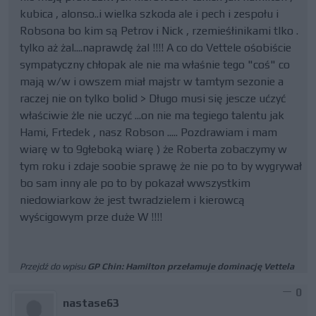
kubica , alonso..i wielka szkoda ale i pech i zespołu i
Robsona bo kim są Petrov i Nick , rzemieśłinikami tlko .
tylko aż żal....naprawdę żal !!!! A co do Vettele ośobiście
sympatyczny chłopak ale nie ma właśnie tego "coś" co
mają w/w i owszem miał majstr w tamtym sezonie a
raczej nie on tylko bolid > Długo musi się jescze ućzyć
właściwie żle nie uczyć ...on nie ma tegiego talentu jak
Hami, Frtedek , nasz Robson ..... Pozdrawiam i mam
wiarę w to 9głeboką wiarę ) że Roberta zobaczymy w
tym roku i zdaje soobie sprawę że nie po to by wygrywał
bo sam inny ale po to by pokazał wwszystkim
niedowiarkow że jest twradzielem i kierowcą
wyścigowym prze duże W !!!!
Przejdź do wpisu
GP Chin: Hamilton przełamuje dominację Vettela
0
nastase63