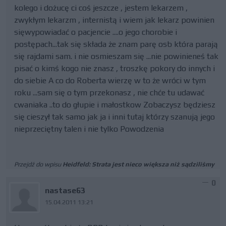
kolego i dożucę ci coś jeszcze , jestem lekarzem ,
zwykłym lekarzm , internistą i wiem jak lekarz powinien
sięwypowiadać o pacjencie ....o jego chorobie i
postępach...tak się składa że znam parę osb która parają
się rajdami sam. i nie osmieszam się ...nie powinieneś tak
pisać o kimś kogo nie znasz , troszkę pokory do innych i
do siebie A co do Roberta wierzę w to że wróci w tym
roku ...sam się o tym przekonasz , nie chće tu udawać
cwaniaka ..to do głupie i małostkow Zobaczysz będziesz
się cieszył tak samo jak ja i inni tutaj którzy szanują jego
nieprzeciętny talen i nie tylko Powodzenia
Przejdź do wpisu
Heidfeld: Strata jest nieco większa niż sądziliśmy
0
nastase63
15.04.2011 13:21