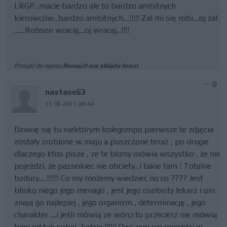
LRGP...macie bardzo ale to bardzo ambitnych
kierowców...bardzo ambitnych....!!!!! Zal mi się robi....oj żal
.......Robson wracaj....oj wracaj...!!!!
Przejdź do wpisu
Renault nie składa broni
0
nastase63
15.06.2011 09:44
Dziwię się tu niektórym kolegompo pierwsze te zdjęcia
zostały zrobione w maju a puszczone teraz , po drugie
dlaczego ktos pisze , ze te blizny mówia wszystko , że nie
pojeżdzi, że paznokiec nie obciety...i takie tam ! Totalne
bzdury.....!!!!!! Co my możemy wiedzieć no co ???? Jest
blisko niego jego menago , jest jego osobisty lekarz i oni
znają go najlepiej , jego organizm , determinację , jego
charakter ....i jeśli mówią ze wórci to przecierz nie mówią
tego od tak sobie...ludzie !!!!!! Owszem nie pojeżdzi w