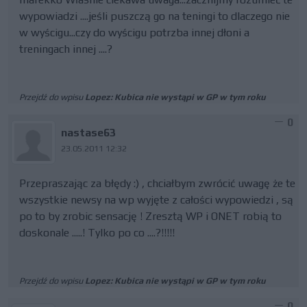
wypowiadzi ....jeśli puszczą go na teningi to dlaczego nie
w wyścigu...czy do wyścigu potrzba innej dłoni a
treningach innej ....?
Przejdź do wpisu
Lopez: Kubica nie wystąpi w GP w tym roku
0
nastase63
23.05.2011 12:32
Przepraszając za błędy :) , chciałbym zwrócić uwagę że te
wszystkie newsy na wp wyjęte z całości wypowiedzi , są
po to by zrobic sensację ! Zresztą WP i ONET robią to
doskonale .....! Tylko po co ....?!!!!!
Przejdź do wpisu
Lopez: Kubica nie wystąpi w GP w tym roku
0