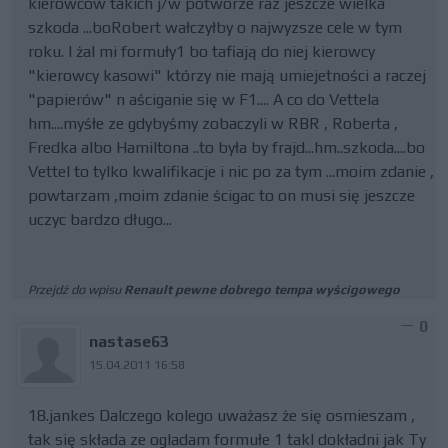
kierowców takich j/w potwórze raz jeszcze wielka
szkoda ...boRobert wałczyłby o najwyzsze cele w tym
roku. I żal mi formuły1 bo tafiają do niej kierowcy
"kierowcy kasowi" którzy nie mają umiejetności a raczej
"papierów" n aściganie się w F1.... A co do Vettela
hm....myśłe ze gdybyśmy zobaczyli w RBR , Roberta ,
Fredka albo Hamiltona ..to była by frajd...hm..szkoda....bo
Vettel to tylko kwalifikacje i nic po za tym ...moim zdanie ,
powtarzam ,moim zdanie ścigac to on musi się jeszcze
uczyc bardzo długo...
Przejdź do wpisu
Renault pewne dobrego tempa wyścigowego
0
nastase63
15.04.2011 16:58
18.jankes Dalczego kolego uważasz że się osmieszam ,
tak się składa ze ogladam formułe 1 takl dokładni jak Ty