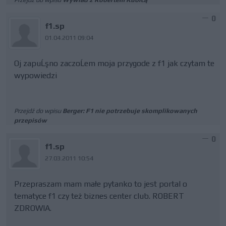
0
f1.sp
01.04.2011 09:04
Oj zapuĹşno zaczoĹem moja przygode z f1 jak czytam te
wypowiedzi
Przejdź do wpisu
Berger: F1 nie potrzebuje skomplikowanych
przepisów
0
f1.sp
27.03.2011 10:54
Przepraszam mam małe pytanko to jest portal o
tematyce f1 czy też biznes center club. ROBERT
ZDROWIA.