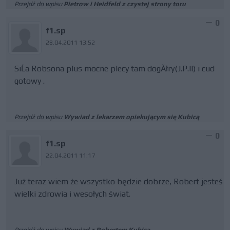
Przejdź do wpisu
Pietrow i Heidfeld z czystej strony toru
0
f1.sp
28.04.2011 13:52
SiĹa Robsona plus mocne plecy tam dogĂłry(J.P.II) i cud
gotowy .
Przejdź do wpisu
Wywiad z lekarzem opiekującym się Kubicą
0
f1.sp
22.04.2011 11:17
Już teraz wiem że wszystko będzie dobrze, Robert jesteś
wielki zdrowia i wesołych świat.
Przejdź do wpisu
Wywiad z Robertem Kubicą