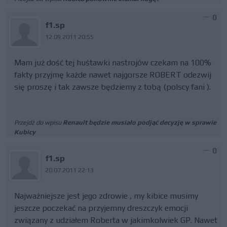
0
f1.sp
12.09.2011 20:55
Mam już dość tej huśtawki nastrojów czekam na 100%
fakty przyjmę każde nawet najgorsze ROBERT odezwij
się proszę i tak zawsze będziemy z tobą (polscy fani ).
Przejdź do wpisu
Renault będzie musiało podjąć decyzję w sprawie
Kubicy
0
f1.sp
20.07.2011 22:13
Najważniejsze jest jego zdrowie , my kibice musimy
jeszcze poczekać na przyjemny dreszczyk emocji
związany z udziałem Roberta w jakimkolwiek GP. Nawet