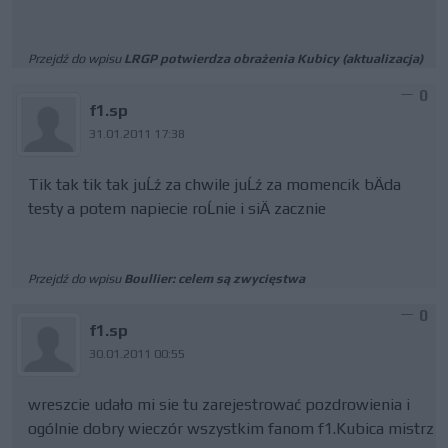
Przejdź do wpisu
LRGP potwierdza obrażenia Kubicy (aktualizacja)
0
f1.sp
31.01.2011 17:38
Tik tak tik tak juĹź za chwile juĹź za momencik bÄda
testy a potem napiecie roĹnie i siÄ zacznie
Przejdź do wpisu
Boullier: celem są zwycięstwa
0
f1.sp
30.01.2011 00:55
wreszcie udało mi sie tu zarejestrować pozdrowienia i
ogólnie dobry wieczór wszystkim fanom f1.Kubica mistrz