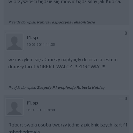
w przyszłości będzie się mówić bądź silny jak Kubica.
Przejdź do wpisu
Kubica rozpoczyna rehabilitację
0
f1.sp
10.02.2011 11:03
wzruszyłem się aż mi łzy napłynęły do oczu a jestem
dorosły facet ROBERT WALCZ !!! ZDROWIA!!!!!
Przejdź do wpisu
Zespoły F1 wspierają Roberta Kubicę
0
f1.sp
08.02.2011 14:34
Robert swoja osoba tworzy jedne z piekniejszych kart f1
robert zdrowia