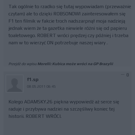
Tak ogólnie to rzadko się tutaj wypowiadam (przeważnie
czytam) ale to dzięki ROBSONOWI zainteresowałem się
F1 ten filmik w fakcie troch nadszarpnął moja nadzieją
jednak wiem że ta gazetka niewiele różni się od papieru
toaletowego. ROBERT wróci prędzej czy później i trzeba
nam w to wierzyć ON potrzebuje naszej wiary .
Przejdź do wpisu
Morelli: Kubica może wróci na GP Brazylii
0
f1.sp
08.05.2011 06:45
Kolego ADAMSKY.26 piękna wypowiedź aż serce się
raduje i przybywa nadziei na szczęśliwy koniec tej
historii. ROBERT WRÓCI.