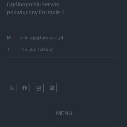
Ogólnopolski serwis
poświęcony Formule 1
M
/
redakcja@formula1.pl
T
/
+ 48 502 700 254
MENU