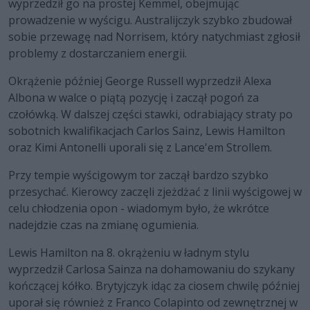
wyprzedził go na prostej Kemmel, obejmując
prowadzenie w wyścigu. Australijczyk szybko zbudował
sobie przewagę nad Norrisem, który natychmiast zgłosił
problemy z dostarczaniem energii.
Okrążenie później George Russell wyprzedził Alexa
Albona w walce o piątą pozycję i zaczął pogoń za
czołówką. W dalszej części stawki, odrabiający straty po
sobotnich kwalifikacjach Carlos Sainz, Lewis Hamilton
oraz Kimi Antonelli uporali się z Lance'em Strollem.
Przy tempie wyścigowym tor zaczął bardzo szybko
przesychać. Kierowcy zaczęli zjeżdżać z linii wyścigowej w
celu chłodzenia opon - wiadomym było, że wkrótce
nadejdzie czas na zmianę ogumienia.
Lewis Hamilton na 8. okrążeniu w ładnym stylu
wyprzedził Carlosa Sainza na dohamowaniu do szykany
kończącej kółko. Brytyjczyk idąc za ciosem chwilę później
uporał się również z Franco Colapinto od zewnętrznej w