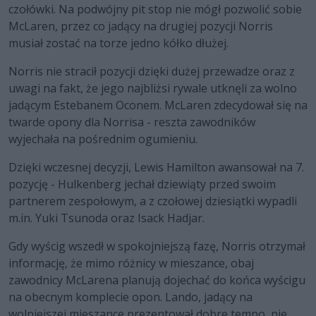
czołówki. Na podwójny pit stop nie mógł pozwolić sobie
McLaren, przez co jadący na drugiej pozycji Norris
musiał zostać na torze jedno kółko dłużej.
Norris nie stracił pozycji dzięki dużej przewadze oraz z
uwagi na fakt, że jego najbliżsi rywale utknęli za wolno
jadącym Estebanem Oconem. McLaren zdecydował się na
twarde opony dla Norrisa - reszta zawodników
wyjechała na pośrednim ogumieniu.
Dzięki wczesnej decyzji, Lewis Hamilton awansował na 7.
pozycję - Hulkenberg jechał dziewiąty przed swoim
partnerem zespołowym, a z czołowej dziesiątki wypadli
m.in. Yuki Tsunoda oraz Isack Hadjar.
Gdy wyścig wszedł w spokojniejszą fazę, Norris otrzymał
informację, że mimo różnicy w mieszance, obaj
zawodnicy McLarena planują dojechać do końca wyścigu
na obecnym komplecie opon. Lando, jadący na
wolniejszej mieszance prezentował dobre tempo, nie