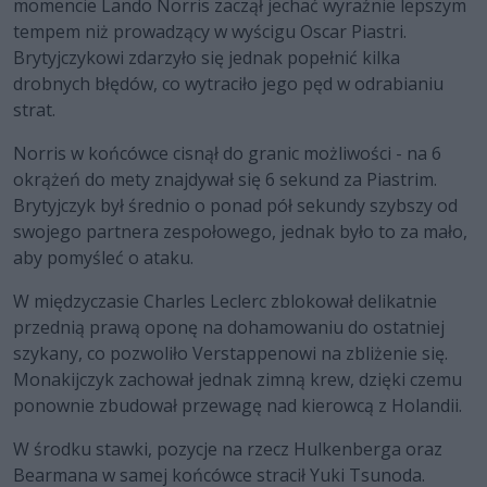
momencie Lando Norris zaczął jechać wyraźnie lepszym
tempem niż prowadzący w wyścigu Oscar Piastri.
Brytyjczykowi zdarzyło się jednak popełnić kilka
drobnych błędów, co wytraciło jego pęd w odrabianiu
strat.
Norris w końcówce cisnął do granic możliwości - na 6
okrążeń do mety znajdywał się 6 sekund za Piastrim.
Brytyjczyk był średnio o ponad pół sekundy szybszy od
swojego partnera zespołowego, jednak było to za mało,
aby pomyśleć o ataku.
W międzyczasie Charles Leclerc zblokował delikatnie
przednią prawą oponę na dohamowaniu do ostatniej
szykany, co pozwoliło Verstappenowi na zbliżenie się.
Monakijczyk zachował jednak zimną krew, dzięki czemu
ponownie zbudował przewagę nad kierowcą z Holandii.
W środku stawki, pozycje na rzecz Hulkenberga oraz
Bearmana w samej końcówce stracił Yuki Tsunoda.