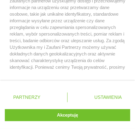
zaufanych partnerów uzyskujemy dostęp i przechowujemy
informacje na urządzeniu oraz przetwarzamy dane
osobowe, takie jak unikalne identyfikatory, standardowe
informacje wysyłane przez urządzenie czy dane
przeglądania w celu zapewniania spersonalizowanych
reklam, wybór spersonalizowanych treści, pomiar reklam i
treści, badanie odbiorców oraz ulepszanie usług. Za zgodą
Serwis internetowy, z którego korzystasz, używa plików
Użytkownika my i Zaufani Partnerzy możemy używać
cookies. Są to pliki instalowane w urządzeniach
dokładnych danych geolokalizacyjnych oraz aktywnie
końcowych osób korzystających z serwisu, w celu
skanować charakterystykę urządzenia do celów
administrowania serwisem, poprawy jakości
identyfikacji. Ponieważ cenimy Twoją prywatność, prosimy
świadczonych usług w tym dostosowania treści serwisu
o zgodę na korzystanie z tych technologii poprzez
do preferencji użytkownika, utrzymania sesji
kliknięcie „Akceptuję”. Zgoda jest dobrowolna i zawsze
użytkownika oraz dla celów statystycznych i
możesz ją zmienić/wycofać klikając przycisk ustawień
targetowania behawioralnego reklamy.
prywatności znajdujący się w lewym dolnym rogu strony
PARTNERZY
Dowiedz się więcej o naszej polityce
USTAWIENIA
. Niektóre rodzaje przetwarzania danych nie wymagają
prywatności
zgody użytkownika, ale masz prawo sprzeciwić się
takiemu przetwarzaniu. Preferencje będą miały
Akceptuję
ROZUMIEM
zastosowania tylko na tej witrynie.
Zapoznaj się z poniższymi informacjami, abyś mógł