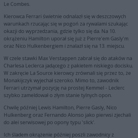
Le Combes.
Kierowca Ferrari świetnie odnalazł się w deszczowych
warunkach rzucając się w pogoń za rywalami szukając
okazji do wyprzedzania, gdzie tylko się da. Na 10.
okrążeniu Hamilton uporał się już z Pierre'em Gasly'm
oraz Nico Hulkenbergiem i znalazł się na 13. miejscu.
W czele stawki Max Verstappen zabrał się do ataków na
Charlesa Leclerca jadącego z pakietem niskiego docisku.
W zakręcie La Source kierowcy zrównali się przez to, że
Monakijczyk wyjechał szeroko. Mimo to, zawodnik
Ferrari utrzymał pozycję na prostej Kemmel - Leclerc
szybko zameldował o złym stanie tylnych opon.
Chwilę później Lewis Hamilton, Pierre Gasly, Nico
Hulkenberg oraz Fernando Alonso jako pierwsi zjechali
do alei serwisowej po opony typu 'slick'.
Ich śladem okrążenie później poszli zawodnicy z