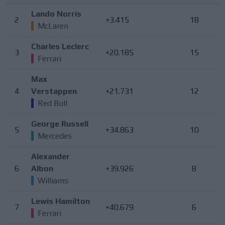
Lando Norris
2
+3.415
18
McLaren
Charles Leclerc
3
+20.185
15
Ferrari
Max
4
Verstappen
+21.731
12
Red Bull
George Russell
5
+34.863
10
Mercedes
Alexander
6
Albon
+39.926
8
Williams
Lewis Hamilton
7
+40.679
6
Ferrari