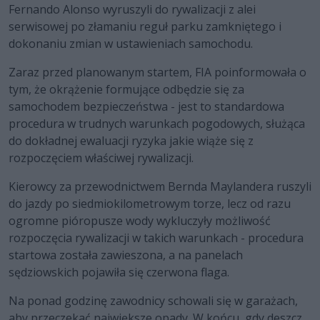
Fernando Alonso wyruszyli do rywalizacji z alei
serwisowej po złamaniu reguł parku zamkniętego i
dokonaniu zmian w ustawieniach samochodu.
Zaraz przed planowanym startem, FIA poinformowała o
tym, że okrążenie formujące odbędzie się za
samochodem bezpieczeństwa - jest to standardowa
procedura w trudnych warunkach pogodowych, służąca
do dokładnej ewaluacji ryzyka jakie wiąże się z
rozpoczęciem właściwej rywalizacji.
Kierowcy za przewodnictwem Bernda Maylandera ruszyli
do jazdy po siedmiokilometrowym torze, lecz od razu
ogromne pióropusze wody wykluczyły możliwość
rozpoczęcia rywalizacji w takich warunkach - procedura
startowa została zawieszona, a na panelach
sędziowskich pojawiła się czerwona flaga.
Na ponad godzinę zawodnicy schowali się w garażach,
aby przeczekać największe opady. W końcu, gdy deszcz