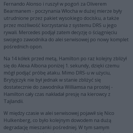
Fernando Alonso i ruszył w pogoń za Oliverem
Bearmanem - poczynania Włocha w dużej mierze były
utrudnione przez pakiet wysokiego docisku, a także
przez możliwość korzystania z systemu DRS u jego
rywali. Mercedes podjął zatem decyzję o ściągnięciu
swojego zawodnika do alei serwisowej po nowy komplet
pośrednich opon.
Na 14 kółek przed metą, Hamilton po raz kolejny zbliżył
się do Alexa Albona poniżej 1. sekundy, dzięki czemu
mógł podjąć próbę ataku. Mimo DRS-u w użyciu,
Brytyjczyk nie był jednak w stanie zbliżyć się
dostatecznie do zawodnika Williamsa na prostej -
Hamilton cały czas nakładał presję na kierowcy z
Tajlandii.
W między czasie w alei serwisowej pojawił się Nico
Hulkenberg, co było kolejnym dowodem na dużą
degradację mieszanki pośredniej. W tym samym