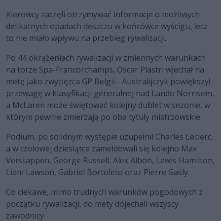
Kierowcy zaczęli otrzymywać informacje o możliwych
delikatnych opadach deszczu w końcówce wyścigu, lecz
to nie miało wpływu na przebieg rywalizacji.
Po 44 okrążeniach rywalizacji w zmiennych warunkach
na torze Spa-Francorchamps, Oscar Piastri wjechał na
metę jako zwycięzca GP Belgii - Australijczyk powiększył
przewagę w klasyfikacji generalnej nad Lando Norrisem,
a McLaren może świętować kolejny dublet w sezonie, w
którym pewnie zmierzają po oba tytuły mistrzowskie.
Podium, po solidnym występie uzupełnił Charles Leclerc,
a w czołowej dziesiątce zameldowali się kolejno Max
Verstappen, George Russell, Alex Albon, Lewis Hamilton,
Liam Lawson, Gabriel Bortoleto oraz Pierre Gasly.
Co ciekawe, mimo trudnych warunków pogodowych z
początku rywalizacji, do mety dojechali wszyscy
zawodnicy.