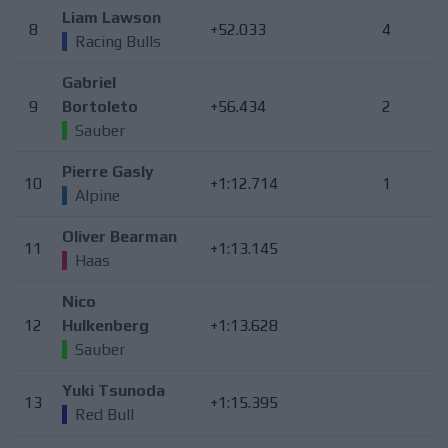
Liam Lawson
8
+52.033
4
Racing Bulls
Gabriel
9
Bortoleto
+56.434
2
Sauber
Pierre Gasly
10
+1:12.714
1
Alpine
Oliver Bearman
11
+1:13.145
Haas
Nico
12
Hulkenberg
+1:13.628
Sauber
Yuki Tsunoda
13
+1:15.395
Red Bull