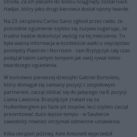
Strolla. Za ich plecami do boksu ściągnięty został Isack
Hadjar, który jako drugi kierowca dostał opony twarde.
Na 23. okrążeniu Carlos Sainz zgłosił przez radio, że
pośrednie ogumienie szybko się zużywa sugerując, że
trudno będzie dokończyć wyścig na tej mieszance. To
była ważna informacja w kontekście walki o zwycięstwo
pomiędzy Piastrim i Norrisem - tam Brytyjczyk cały czas
podążał takim samym tempem jak swój rywal mimo
twardszego ogumienia.
W końcówce pierwszej dziesiątki Gabriel Bortoleto,
który domagał się zamiany pozycji z zespołowym
partnerem, zaczął zbliżać się do jadącego na 8. pozycji
Liama Lawsona. Brazylijczyk znalazł się za
Hulkenbergiem po fazie pit stopów, lecz szybko zaczął
prezentować dużo lepsze tempo - w Sauberze
zawodnicy również otrzymali odmienne ustawienia.
Kilka okrążeń później, Kimi Antonelli wyprzedził