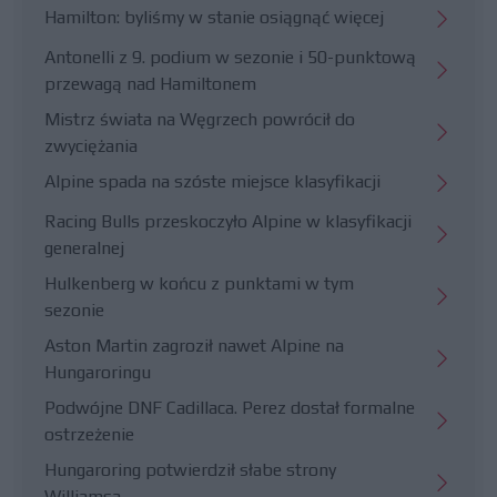
Hamilton: byliśmy w stanie osiągnąć więcej
Antonelli z 9. podium w sezonie i 50-punktową
przewagą nad Hamiltonem
Mistrz świata na Węgrzech powrócił do
zwyciężania
Alpine spada na szóste miejsce klasyfikacji
Racing Bulls przeskoczyło Alpine w klasyfikacji
generalnej
Hulkenberg w końcu z punktami w tym
sezonie
Aston Martin zagroził nawet Alpine na
Hungaroringu
Podwójne DNF Cadillaca. Perez dostał formalne
ostrzeżenie
Hungaroring potwierdził słabe strony
Williamsa