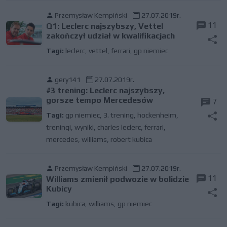
Przemysław Kempiński
27.07.2019r.
11
Q1: Leclerc najszybszy, Vettel
zakończył udział w kwalifikacjach
Tagi:
leclerc
,
vettel
,
ferrari
,
gp niemiec
gery141
27.07.2019r.
#3 trening: Leclerc najszybszy,
gorsze tempo Mercedesów
7
Tagi:
gp niemiec
,
3. trening
,
hockenheim
,
treningi
,
wyniki
,
charles leclerc
,
ferrari
,
mercedes
,
williams
,
robert kubica
Przemysław Kempiński
27.07.2019r.
11
Williams zmienił podwozie w bolidzie
Kubicy
Tagi:
kubica
,
williams
,
gp niemiec