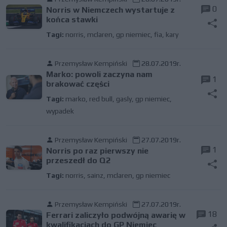
0
Norris w Niemczech wystartuje z
końca stawki
Tagi:
norris
,
mclaren
,
gp niemiec
,
fia
,
kary
Przemysław Kempiński
28.07.2019r.
Marko: powoli zaczyna nam
1
brakować części
Tagi:
marko
,
red bull
,
gasly
,
gp niemiec
,
wypadek
Przemysław Kempiński
27.07.2019r.
1
Norris po raz pierwszy nie
przeszedł do Q2
Tagi:
norris
,
sainz
,
mclaren
,
gp niemiec
Przemysław Kempiński
27.07.2019r.
18
Ferrari zaliczyło podwójną awarię w
kwalifikacjach do GP Niemiec