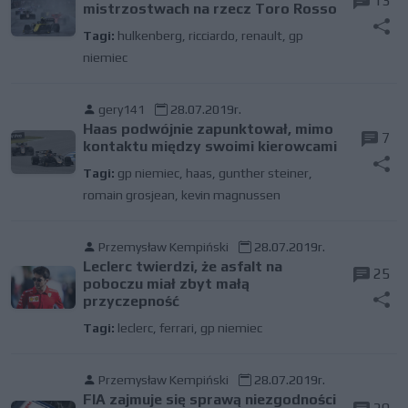
13
mistrzostwach na rzecz Toro Rosso
Tagi:
hulkenberg
,
ricciardo
,
renault
,
gp
niemiec
gery141
28.07.2019r.
Haas podwójnie zapunktował, mimo
7
kontaktu między swoimi kierowcami
Tagi:
gp niemiec
,
haas
,
gunther steiner
,
romain grosjean
,
kevin magnussen
Przemysław Kempiński
28.07.2019r.
Leclerc twierdzi, że asfalt na
25
poboczu miał zbyt małą
przyczepność
Tagi:
leclerc
,
ferrari
,
gp niemiec
Przemysław Kempiński
28.07.2019r.
FIA zajmuje się sprawą niezgodności