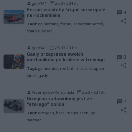
gery141
26.07.2019r.
Ferrari wolałoby ścigać się w upale
3
na Hockenheim
Tagi:
gp niemiec
,
ferrari
,
sebastian vettel
,
charles leclerc
gery141
26.07.2019r.
Gasly przeprasza swoich
8
mechaników po kraksie w treningu
Tagi:
gp niemiec
,
red bull
,
max verstappen
,
pierre gasly
Przemysław Kempiński
26.07.2019r.
Grosjean zadowolony jest ze
2
"starego" bolidu
Tagi:
grosjean
,
haas
,
magnussen
,
gp
niemiec