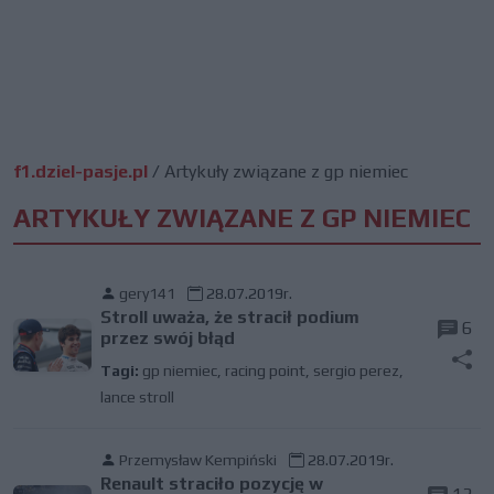
f1.dziel-pasje.pl
/
Artykuły związane z gp niemiec
ARTYKUŁY ZWIĄZANE Z GP NIEMIEC
gery141
28.07.2019r.
Stroll uważa, że stracił podium
6
przez swój błąd
Tagi:
gp niemiec
,
racing point
,
sergio perez
,
lance stroll
Przemysław Kempiński
28.07.2019r.
Renault straciło pozycję w