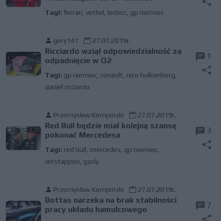
Tagi:
ferrari
,
vettel
,
leclerc
,
gp niemiec
gery141
27.07.2019r.
Ricciardo wziął odpowiedzialność za
1
odpadnięcie w Q2
Tagi:
gp niemiec
,
renault
,
nico hulkenberg
,
daniel ricciardo
Przemysław Kempiński
27.07.2019r.
Red Bull będzie miał kolejną szansę
3
pokonać Mercedesa
Tagi:
red bull
,
mercedes
,
gp niemiec
,
verstappen
,
gasly
Przemysław Kempiński
27.07.2019r.
Bottas narzeka na brak stabilności
7
pracy układu hamulcowego