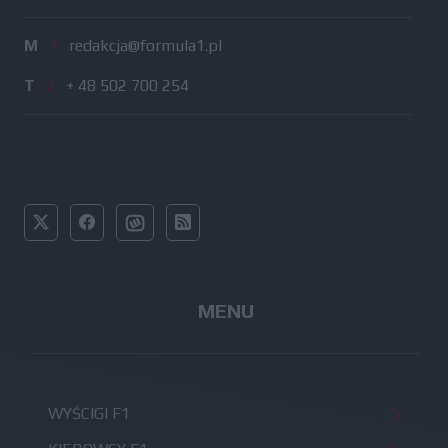
M
/
redakcja@formula1.pl
T
/
+ 48 502 700 254
MENU
WYŚCIGI F1