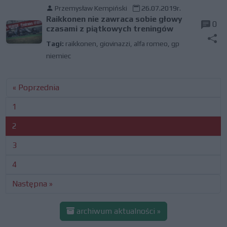
Przemysław Kempiński
26.07.2019r.
Raikkonen nie zawraca sobie głowy
0
czasami z piątkowych treningów
Tagi:
raikkonen
,
giovinazzi
,
alfa romeo
,
gp
niemiec
« Poprzednia
1
2
3
4
Następna »
archiwum aktualności »