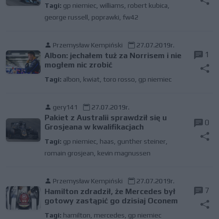
Tagi:
gp niemiec
,
williams
,
robert kubica
,
george russell
,
poprawki
,
fw42
Przemysław Kempiński
27.07.2019r.
1
Albon: jechałem tuż za Norrisem i nie
mogłem nic zrobić
Tagi:
albon
,
kwiat
,
toro rosso
,
gp niemiec
gery141
27.07.2019r.
Pakiet z Australii sprawdził się u
0
Grosjeana w kwalifikacjach
Tagi:
gp niemiec
,
haas
,
gunther steiner
,
romain grosjean
,
kevin magnussen
Przemysław Kempiński
27.07.2019r.
7
Hamilton zdradził, że Mercedes był
gotowy zastąpić go dzisiaj Oconem
Tagi:
hamilton
,
mercedes
,
gp niemiec