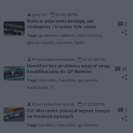
gery141
27.07.2019r.
Kubica: poprawki działają, ale
2
zyskujemy i tracimy tyle samo
Tagi:
gp niemiec
,
williams
,
robert kubica
,
george russell
,
poprawki
,
fw42
Przemysław Kempiński
27.07.2019r.
Hamilton bez problemu wygrał sesję
32
kwalifikacyjną do GP Niemiec
Tagi:
mercedes
,
hamilton
,
gp niemiec
,
kwalifikacje
,
f1
Przemysław Kempiński
27.07.2019r.
3
Q2: Mercedes pokazał lepsze tempo
na średnich oponach
Tagi:
hamilton
,
mercedes
,
gp niemiec