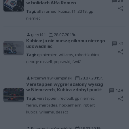
29
w bolidach Alfa Romeo
Tagi:
alfa romeo
,
kubica
,
f1
,
2019
,
gp
niemiec
gery141
28.07.2019r.
Kubica: ja nie muszę nikomu niczego
30
udowadniać
Tagi:
gp niemiec
,
williams
,
robert kubica
,
george russell
,
poprawki
,
fw42
Przemysław Kempiński
28.07.2019r.
Verstappen wygrał szalony wyścig
w Niemczech, Kubica zdobył punkt
148
Tagi:
verstappen
,
red bull
,
gp niemiec
,
ferrari
,
mercedes
,
hockenheim
,
robert
kubica
,
williams
,
deszcz
Przemysław Kempiński
28.07.2019r.