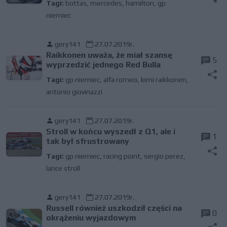
Tagi:
bottas
,
mercedes
,
hamilton
,
gp
niemiec
gery141
27.07.2019r.
Raikkonen uważa, że miał szansę
5
wyprzedzić jednego Red Bulla
Tagi:
gp niemiec
,
alfa romeo
,
kimi raikkonen
,
antonio giovinazzi
gery141
27.07.2019r.
Stroll w końcu wyszedł z Q1, ale i
1
tak był sfrustrowany
Tagi:
gp niemiec
,
racing point
,
sergio perez
,
lance stroll
gery141
27.07.2019r.
Russell również uszkodził części na
0
okrążeniu wyjazdowym