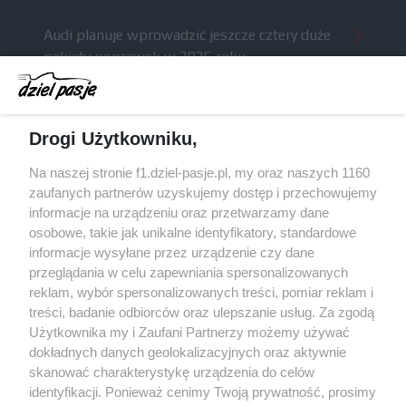
Audi planuje wprowadzić jeszcze cztery duże
pakiety poprawek w 2026 roku
Gasly dołączył do krytyki obecnych
samochodów F1
McCullough opuści Astona Martina z końcem
Drogi Użytkowniku,
2026 roku
Na naszej stronie f1.dziel-pasje.pl, my oraz naszych 1160
Poszkodowani kibice z GP Las Vegas 2023
zaufanych partnerów uzyskujemy dostęp i przechowujemy
otrzymają częściowy zwrot pieniędzy
informacje na urządzeniu oraz przetwarzamy dane
osobowe, takie jak unikalne identyfikatory, standardowe
Bottas z kolejnymi sukcesami w kolarstwie
informacje wysyłane przez urządzenie czy dane
przeglądania w celu zapewniania spersonalizowanych
reklam, wybór spersonalizowanych treści, pomiar reklam i
treści, badanie odbiorców oraz ulepszanie usług. Za zgodą
© 2004 - 2026 GPmedia
Polityka prywatności
Serwis internetowy, z którego korzystasz, używa plików
Użytkownika my i Zaufani Partnerzy możemy używać
cookies. Są to pliki instalowane w urządzeniach
Kopiowanie treści bez
dokładnych danych geolokalizacyjnych oraz aktywnie
końcowych osób korzystających z serwisu, w celu
skanować charakterystykę urządzenia do celów
zgody autorów zabronione.
administrowania serwisem, poprawy jakości
identyfikacji. Ponieważ cenimy Twoją prywatność, prosimy