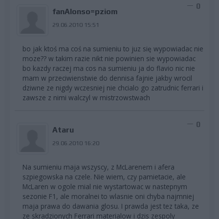
0
fanAlonso=pziom
29.06.2010 15:51
bo jak ktoś ma coś na sumieniu to juz się wypowiadac nie
moze?? w takim razie nikt nie powinien sie wypowiadac
bo kazdy raczej ma cos na sumieniu ja do flavio nic nie
mam w przeciwienstwie do dennisa fajnie jakby wrocil
dziwne ze nigdy wczesniej nie chcialo go zatrudnic ferrari i
zawsze z nimi walczyl w mistrzowstwach
0
Ataru
29.06.2010 16:20
Na sumieniu maja wszyscy, z McLarenem i afera
szpiegowska na czele. Nie wiem, czy pamietacie, ale
McLaren w ogole mial nie wystartowac w nastepnym
sezonie F1, ale moralnei to wlasnie oni chyba najmniej
maja prawa do dawania glosu. I prawda jest tez taka, ze
ze skradzionych Ferrari materialow i dzis zespoly