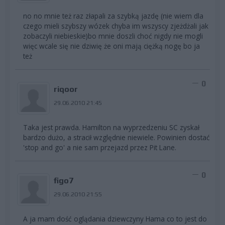
no no mnie też raz złapali za szybką jazdę (nie wiem dla
czego mieli szybszy wózek chyba im wszyscy zjeżdżali jak
zobaczyli niebieskie)bo mnie doszli choć nigdy nie mogli
więc wcale się nie dziwię że oni mają ciężką nogę bo ja
też
0
riqoor
29.06.2010 21:45
Taka jest prawda. Hamilton na wyprzedzeniu SC zyskał
bardzo dużo, a stracił względnie niewiele. Powinien dostać
'stop and go' a nie sam przejazd przez Pit Lane.
0
figo7
29.06.2010 21:55
A ja mam dość oglądania dziewczyny Hama co to jest do