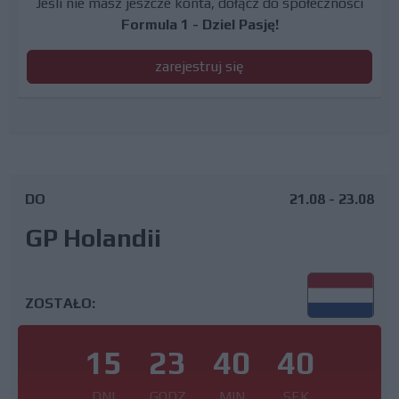
Jeśli nie masz jeszcze konta, dołącz do społeczności
Formula 1 - Dziel Pasję!
zarejestruj się
DO
21.08 - 23.08
GP Holandii
ZOSTAŁO:
15
23
40
39
DNI
GODZ
MIN
SEK