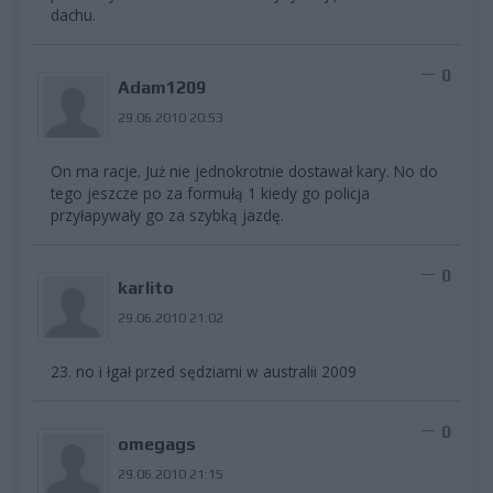
dachu.
0
Adam1209
29.06.2010 20:53
On ma racje. Już nie jednokrotnie dostawał kary. No do
tego jeszcze po za formułą 1 kiedy go policja
przyłapywały go za szybką jazdę.
0
karlito
29.06.2010 21:02
23. no i łgał przed sędziami w australii 2009
0
omegags
29.06.2010 21:15