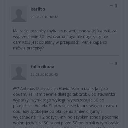
0
karlito
29.06.2010 18:42
Ma racje. przepisy chyba są nawet jasne w tej kwestii, za
wyprzedzenie SC jest czarna flaga ale nogi za to nie
dam.Ktoś jest oblatany w przepisach, Panie kępa co
mówią przepisy?
0
fullbzikaaa
29.06.2010 20:42
@7 Anteaus Masz rację i Flavio też ma rację. Ja tylko
dodam, że Ham pewnie dlatego tak zrobił, bo stewardzi
wypaczyli wynik tego wyścigu wypuszczając SC po
przejeździe Vettela. Stąd wzięła się ta przewaga czasowa
obu, aby spokojnie po okrążeniu zmienić gumy i
wyjechać na 1 i 2 pozycji. Inni po szybkim stincie pokornie
wolno jechali za SC, a oni przed SC pojechali w tym czasie