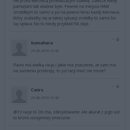
nie przed kierowcą prowadzącym stawkę. Zawsze kiedy
pamiętam tak właśnie było. Pewnie na miejscu HAM
zrrobiłbym to samo a już na pewno teraz każdy kierowca
który znalazłby się w takiej sytuacji zrobiłby to samo bo
się opłaca. No to niezły przykład FIA daje.
0
kumahara
29.06.2010 15:42
Flavio ma wielką rację i jakie ma znaczenie, że sam ma
na sumieniu przekręty, to już racji mieć nie może?
0
Cwirs
29.06.2010 15:46
@13 racje to On ma, zdecydowanie. Ale akurat z jego ust
to brzmi conajmniej smiesznie