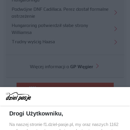
Podwójne DNF Cadillaca. Perez dostał formalne
ostrzeżenie
Hungaroring potwierdził słabe strony
Williamsa
Trudny wyścig Haasa
Więcej informacji o
GP Węgier
Drogi Użytkowniku,
Na naszej stronie f1.dziel-pasje.pl, my oraz naszych 1162