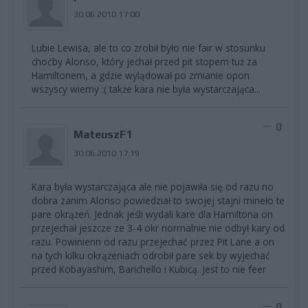
30.06.2010 17:00
Lubie Lewisa, ale to co zrobił było nie fair w stosunku
choćby Alonso, który jechał przed pit stopem tuż za
Hamiltonem, a gdzie wylądował po zmianie opon
wszyscy wiemy :( także kara nie była wystarczająca...
0
MateuszF1
30.06.2010 17:19
Kara była wystarczająca ale nie pojawiła się od razu no
dobra zanim Alonso powiedział to swojej stajni mineło te
pare okrążeń. Jednak jeśli wydali kare dla Hamiltona on
przejechał jeszcze ze 3-4 okr normalnie nie odbył kary od
razu. Powinienn od razu przejechać przez Pit Lane a on
na tych kilku okrążeniach odrobił pare sek by wyjechać
przed Kobayashim, Barichello i Kubicą. Jest to nie feer
0