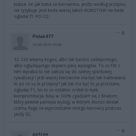
kubica. on jak baba za kierownica, jezdzi wedlug przepisu,
nie ryzykuje. Jesli beda wiecej takich ROBOTOW nie bede
ogladal f1. PO CO
0
Polak477
30.06.2010 10:48
32. Cóż witamy kogoś, albo tak bardzo zaślepionego,
albo oglądającego dopiero parę wyścigów. To co FIA z
nim wyrabia to nie zalicza się do żadnej sportowej
rywalizacji i jeśli więcej kierowców ma być tak traktowana
to po co są te przepisy? Jak tak ma być to ja przestanę
oglądać F1, bo to co ostatnio zrobili to była
kompromitacja, tutaj w 100% zgadzam się z Briatore,
który pewnie pamięta wyścig, w którym Alonso dostał
czarną flagę za wyprzedzanie innego kierowcy podczas
jazdy SC.
0
petrov