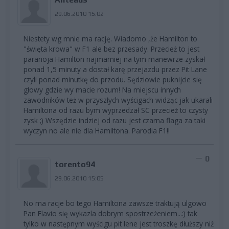
29.06.2010 15:02
Niestety wg mnie ma rację. Wiadomo ,że Hamilton to
"święta krowa" w F1 ale bez przesady. Przecież to jest
paranoja Hamilton najmarniej na tym manewrze zyskał
ponad 1,5 minuty a dostał karę przejazdu przez Pit Lane
czyli ponad minutkę do przodu. Sędziowie puknijcie się
głowy gdzie wy macie rozum! Na miejscu innych
zawodników też w przyszłych wyścigach widząc jak ukarali
Hamiltona od razu bym wyprzedzał SC przecież to czysty
zysk ;) Wszędzie indziej od razu jest czarna flaga za taki
wyczyn no ale nie dla Hamiltona. Parodia F1!!
0
torento94
29.06.2010 15:05
No ma racje bo tego Hamiltona zawsze traktują ulgowo
Pan Flavio się wykazla dobrym spostrzeżeniem...:) tak
tylko w następnym wyścigu pit lene jest troszkę dłuższy niż