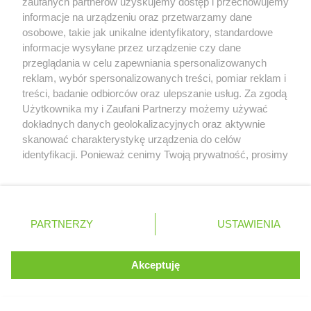
zaufanych partnerów uzyskujemy dostęp i przechowujemy
informacje na urządzeniu oraz przetwarzamy dane
Czy uważasz, że przerwa wakacyjna
osobowe, takie jak unikalne identyfikatory, standardowe
powinna mieć miejsce w F1?
informacje wysyłane przez urządzenie czy dane
przeglądania w celu zapewniania spersonalizowanych
reklam, wybór spersonalizowanych treści, pomiar reklam i
TAK
NIE
treści, badanie odbiorców oraz ulepszanie usług. Za zgodą
Serwis internetowy, z którego korzystasz, używa plików
Użytkownika my i Zaufani Partnerzy możemy używać
cookies. Są to pliki instalowane w urządzeniach
dokładnych danych geolokalizacyjnych oraz aktywnie
końcowych osób korzystających z serwisu, w celu
skanować charakterystykę urządzenia do celów
Zobacz wyniki głosowania
administrowania serwisem, poprawy jakości
identyfikacji. Ponieważ cenimy Twoją prywatność, prosimy
świadczonych usług w tym dostosowania treści serwisu
o zgodę na korzystanie z tych technologii poprzez
do preferencji użytkownika, utrzymania sesji
kliknięcie „Akceptuję”. Zgoda jest dobrowolna i zawsze
użytkownika oraz dla celów statystycznych i
możesz ją zmienić/wycofać klikając przycisk ustawień
targetowania behawioralnego reklamy.
prywatności znajdujący się w lewym dolnym rogu strony
TESTY
2026
PARTNERZY
Dowiedz się więcej o naszej polityce
USTAWIENIA
. Niektóre rodzaje przetwarzania danych nie wymagają
prywatności
zgody użytkownika, ale masz prawo sprzeciwić się
takiemu przetwarzaniu. Preferencje będą miały
Bahrajn
18.02
Akceptuję
ROZUMIEM
zastosowania tylko na tej witrynie.
Zapoznaj się z poniższymi informacjami, abyś mógł
Bahrajn
19.02