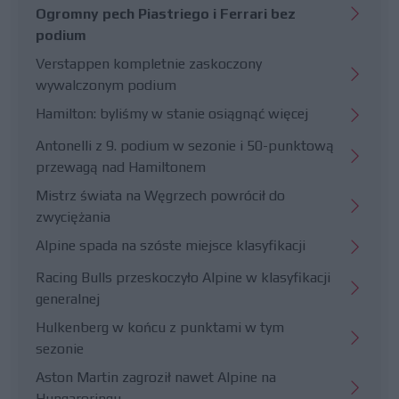
Ogromny pech Piastriego i Ferrari bez
podium
Verstappen kompletnie zaskoczony
wywalczonym podium
Hamilton: byliśmy w stanie osiągnąć więcej
Antonelli z 9. podium w sezonie i 50-punktową
przewagą nad Hamiltonem
Mistrz świata na Węgrzech powrócił do
zwyciężania
Alpine spada na szóste miejsce klasyfikacji
Racing Bulls przeskoczyło Alpine w klasyfikacji
generalnej
Hulkenberg w końcu z punktami w tym
sezonie
Aston Martin zagroził nawet Alpine na
Hungaroringu