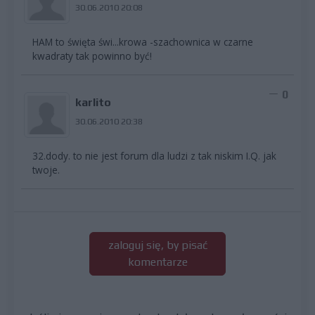
30.06.2010 20:08
HAM to święta świ...krowa -szachownica w czarne
kwadraty tak powinno być!
0
karlito
30.06.2010 20:38
32.dody. to nie jest forum dla ludzi z tak niskim I.Q. jak
twoje.
zaloguj się, by pisać
komentarze