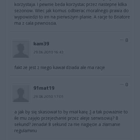
korzystaja. I pewnie beda korzystac przez nastepne kilka
sezonow. Wiec jak komus odbierac moralnego prawa do
wypowiedzi to im na pierwszym planie. A racje to Briatore
ma z cala pewnoscia.
0
kam39
29.06.2010 16:43
fakt że jest z niego kawał dziada ale ma racje
0
91mat19
29.06.2010 17:01
a jak by się skasował to by miał karę ;] a tak poważnie to
ile mu zajęło przejechanie przez aleje serwisową? 8
sekund? żenada! 8 sekund za nie nagięcie a złamanie
regulaminu