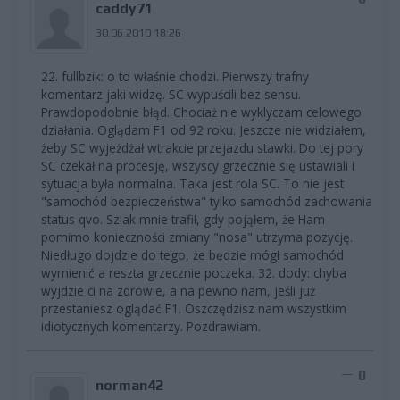
caddy71
30.06.2010 18:26
22. fullbzik: o to właśnie chodzi. Pierwszy trafny
komentarz jaki widzę. SC wypuścili bez sensu.
Prawdopodobnie błąd. Chociaż nie wyklyczam celowego
działania. Oglądam F1 od 92 roku. Jeszcze nie widziałem,
żeby SC wyjeżdżał wtrakcie przejazdu stawki. Do tej pory
SC czekał na procesję, wszyscy grzecznie się ustawiali i
sytuacja była normalna. Taka jest rola SC. To nie jest
"samochód bezpieczeństwa" tylko samochód zachowania
status qvo. Szlak mnie trafił, gdy pojąłem, że Ham
pomimo konieczności zmiany "nosa" utrzyma pozycję.
Niedługo dojdzie do tego, że będzie mógł samochód
wymienić a reszta grzecznie poczeka. 32. dody: chyba
wyjdzie ci na zdrowie, a na pewno nam, jeśli już
przestaniesz oglądać F1. Oszczędzisz nam wszystkim
idiotycznych komentarzy. Pozdrawiam.
0
norman42