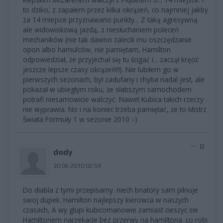
to dziko, z zapałem przez kilka okrążeń, co najmniej jakby
za 14 miejsce przyznawano punkty... Z taką agresywną
ale widowiskową jazdą, z niesłuchaniem poleceń
mechaników (nie tak dawno zalecili mu oszczędzanie
opon albo hamulców, nie pamiętam, Hamilton
odpowiedział, że przyjechał się tu ścigać i... zaczął kręcić
jeszcze lepsze czasy okrążeń!!!). Nie lubiłem go w
pierwszych sezonach, był zadufany i chyba nadal jest, ale
pokazał w ubiegłym roku, że słabszym samochodem
potrafi niesamowicie walczyć. Nawet Kubica takich rzeczy
nie wyprawia. No i na koniec trzeba pamiętać, że to Mistrz
Świata Formuły 1 w sezonie 2010 :-)
0
dody
30.06.2010 02:59
Do diabla z tymi przepisamy. niech briatory sam pilnuje
swoj dupek. Hamilton najlepszy kierowca w naszych
czasach, A wy glupi kubicomanowie zamiast cieszyc sie
Hamiltonem narzekacie bez przerwy na hamiltona. co robi