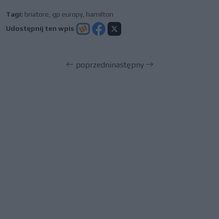
Tagi:
briatore
,
gp europy
,
hamilton
Udostępnij ten wpis
poprzedni
następny