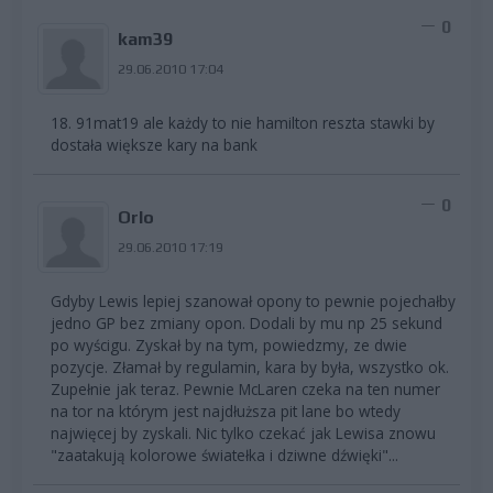
0
kam39
29.06.2010 17:04
18. 91mat19 ale każdy to nie hamilton reszta stawki by
dostała większe kary na bank
0
Orlo
29.06.2010 17:19
Gdyby Lewis lepiej szanował opony to pewnie pojechałby
jedno GP bez zmiany opon. Dodali by mu np 25 sekund
po wyścigu. Zyskał by na tym, powiedzmy, ze dwie
pozycje. Złamał by regulamin, kara by była, wszystko ok.
Zupełnie jak teraz. Pewnie McLaren czeka na ten numer
na tor na którym jest najdłuższa pit lane bo wtedy
najwięcej by zyskali. Nic tylko czekać jak Lewisa znowu
"zaatakują kolorowe światełka i dziwne dźwięki"...