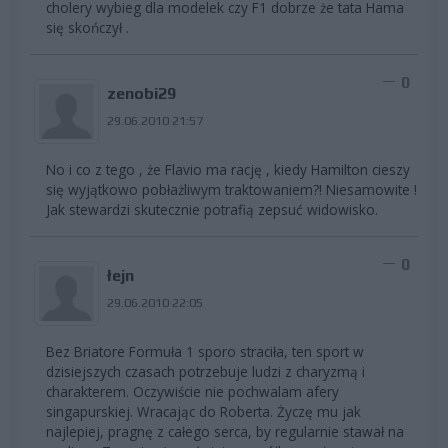
cholery wybieg dla modelek czy F1 dobrze że tata Hama
się skończył .
0
zenobi29
29.06.2010 21:57
No i co z tego , że Flavio ma rację , kiedy Hamilton cieszy
się wyjątkowo pobłażliwym traktowaniem?! Niesamowite !
Jak stewardzi skutecznie potrafią zepsuć widowisko.
0
łejn
29.06.2010 22:05
Bez Briatore Formuła 1 sporo straciła, ten sport w
dzisiejszych czasach potrzebuje ludzi z charyzmą i
charakterem. Oczywiście nie pochwalam afery
singapurskiej. Wracając do Roberta. Życzę mu jak
najlepiej, pragnę z całego serca, by regularnie stawał na