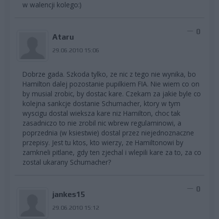
w walencji kolego:)
0
Ataru
29.06.2010 15:06
Dobrze gada. Szkoda tylko, ze nic z tego nie wynika, bo
Hamilton dalej pozostanie pupilkiem FIA. Nie wiem co on
by musial zrobic, by dostac kare. Czekam za jakie byle co
kolejna sankcje dostanie Schumacher, ktory w tym
wyscigu dostal wieksza kare niz Hamilton, choc tak
zasadniczo to nie zrobil nic wbrew regulaminowi, a
poprzednia (w ksiestwie) dostal przez niejednoznaczne
przepisy. Jest tu ktos, kto wierzy, ze Hamiltonowi by
zamkneli pitlane, gdy ten zjechal i wlepili kare za to, za co
zostal ukarany Schumacher?
0
jankes15
29.06.2010 15:12