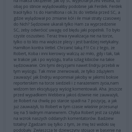
na maksa okrążenie. Jak by SC wyjechał przed Vettela, to
obaj po stincie wylądowaliby podobnie jak Ferdek. Ferdek
tracił tylko 1s do Hamiltona i ok.3s do Vettela przed SC, a
gdzie wylądował po zmianie kół i ile miał straty czasowej
do Nich? Sędziowie ukarali tylko Ham za wyprzedzenie
SC, żeby odwrócić uwagę od błędu jaki popelnili. To było
czyste oszustwo. Teraz trwa rywalizacja nie na torze,
tylko o to kto ma większe plecy i jest bardziej nietykalny.
Hamilton kontra Vettel. Chrzanić taką F1! Co z tego, że
Robert, Koba i inni kierowcy walczą aż miło, gdy i tak, tak
w trakcie jak i po wyścigu, trafia szlag kibiców na takie
sędziowanie. Oni tymi decyzjami nawet Endrju przebili w
tym wyścigu. Tak mnie znerwowali, że tylko zdążyłem
zauważyć jak Endrju wspomniał jakoby w jakimś boksie
reporterskim na torze siedzieli i z narażeniem życia,nam
widzom ten ekscytujący wyścig komentowali. Aha. Jeszcze
przed wypadkiem Webbera jakoś dziwnie nie zauważyli,
że Robert na chwilę po starcie spadł na 7 pozycję, a jak
już zauważyli, to Robert w tym czasie właśnie przesunął
się na 5 ładnym manewrem. Chyba Robert jest za szybki
na wzrok naszych oddanych komentatorów. Badziew
totalny! Zgadzam się tylko z tym, że mię też widoki się
podobały. Zwłaszcza te dziewczyny stojące w basenie na