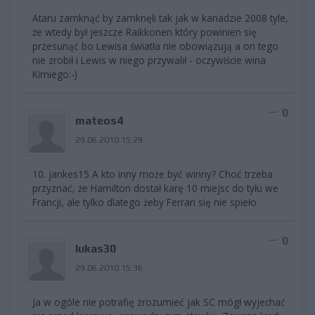
Ataru zamknąć by zamknęli tak jak w kanadzie 2008 tyle,
że wtedy był jeszcze Raikkonen który powinien się
przesunąć bo Lewisa światła nie obowiązują a on tego
nie zrobił i Lewis w niego przywalił - oczywiście wina
Kimiego:-)
0
mateos4
29.06.2010 15:29
10. jankes15 A kto inny może być winny? Choć trzeba
przyznać, że Hamilton dostał karę 10 miejsc do tyłu we
Francji, ale tylko dlatego żeby Ferrari się nie spieło
0
lukas30
29.06.2010 15:36
Ja w ogóle nie potrafię zrozumieć jak SC mógł wyjechać