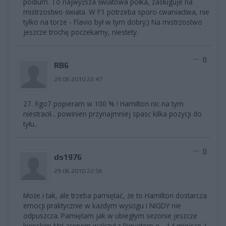
podium. To najwyższa światowa półka, zasługuje na
mistrzostwo świata. W F1 potrzeba sporo cwaniactwa, nie
tylko na torze - Flavio był w tym dobry;) Na mistrzostwo
jeszcze trochę poczekamy, niestety.
0
RB6
29.06.2010 22:47
27. figo7 popieram w 100 % ! Hamilton nic na tym
niestracił... powinien przynajmniej spasc kilka pozycji do
tyłu..
0
ds1976
29.06.2010 22:56
Może i tak, ale trzeba pamiętać, że to Hamilton dostarcza
emocji praktycznie w każdym wyścigu i NIGDY nie
odpuszcza. Pamiętam jak w ubiegłym sezonie jeszcze
kiepskim McLarenem walczył z Piquetem o... 14 miejsce. I