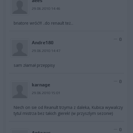
aees
29.06.2010 14:46
briatore wróć!!! ..do renault też...
0
Andre180
29.06.2010 14:47
sam złamał przeppisy
0
karnage
29.06.2010 15:01
Niech on sie od Reanult trzyma z daleka, Kubica wywalczy
tytul mistrza bez takich gierek! (w przyszlym sezonie)
0
Anteaus