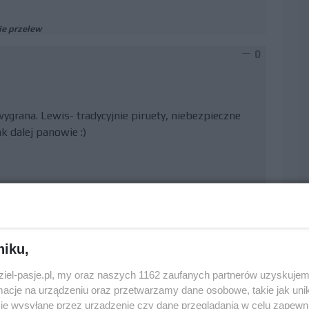
ie przelew
0
wygrana. Lewis- tradycyjnie piruety, niebezpieczne
k dalej panowie :)
0
niku,
wyścigów :)) fantazjuje jak zwykle.
dziel-pasje.pl, my oraz naszych 1162 zaufanych partnerów uzyskujem
cje na urządzeniu oraz przetwarzamy dane osobowe, takie jak unika
je wysyłane przez urządzenie czy dane przeglądania w celu zapewn