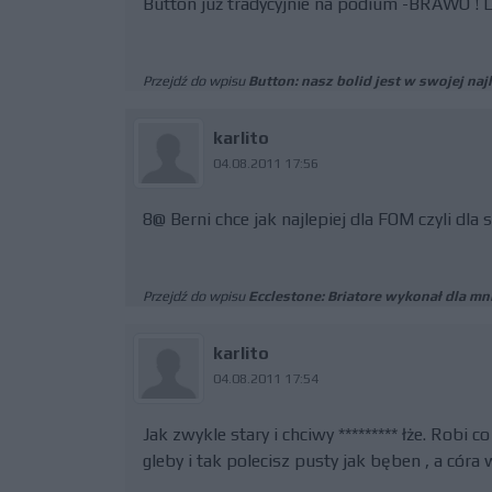
Button już tradycyjnie na podium -BRAWO ! L
Przejdź do wpisu
Button: nasz bolid jest w swojej naj
karlito
04.08.2011 17:56
8@ Berni chce jak najlepiej dla FOM czyli dla
Przejdź do wpisu
Ecclestone: Briatore wykonał dla mn
karlito
04.08.2011 17:54
Jak zwykle stary i chciwy ********* łże. Robi 
gleby i tak polecisz pusty jak bęben , a córa