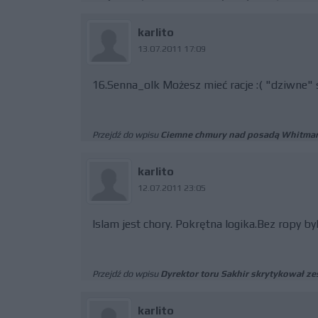
karlito
13.07.2011 17:09
16.Senna_olk Możesz mieć racje :( "dziwne" 
Przejdź do wpisu
Ciemne chmury nad posadą Whitma
karlito
12.07.2011 23:05
Islam jest chory. Pokrętna logika.Bez ropy by
Przejdź do wpisu
Dyrektor toru Sakhir skrytykował ze
karlito