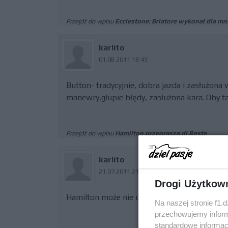
Przejdź do wpisu
Ecclestone: Briatore wykonał dla mn
karlito
01.08.2011 18:43
Button- tradycyjnie, dobra jazda i zasłużona 
manewry,głupie błędy, zasłużona kara. Oby ta
Przejdź do wpisu
Hamilton przeprasza di Restę
karlito
21.07.2011 21:36
Drogi Użytkow
Hamilton może nie ukończyć następnych pięć 
Na naszej stronie f1.
przechowujemy informa
standardowe informac