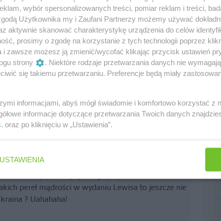
a
klam, wybór spersonalizowanych treści, pomiar reklam i treści, bad
 zgodą Użytkownika my i Zaufani Partnerzy możemy używać dokład
0
az aktywnie skanować charakterystykę urządzenia do celów identyfi
ść, prosimy o zgodę na korzystanie z tych technologii poprzez klikn
a i zawsze możesz ją zmienić/wycofać klikając przycisk ustawień pr
ogu strony
. Niektóre rodzaje przetwarzania danych nie wymagaj
soły chłopiec? Co nie powie to się ludzie śmieją (z
iwić się takiemu przetwarzaniu. Preferencje będą miały zastosowania
szymi informacjami, abyś mógł świadomie i komfortowo korzystać z
gółowe informacje dotyczące przetwarzania Twoich danych znajdzi
na Nürburgring
s
. oraz po kliknięciu w „Ustawienia”.
0
USTAWIENIA
ku sekundy (!!!), więc jednego popołudnia można
 takich pereł mądrości w wydaniu Lewisa to jeszcze nie
ta kraina ? Uahahaha!