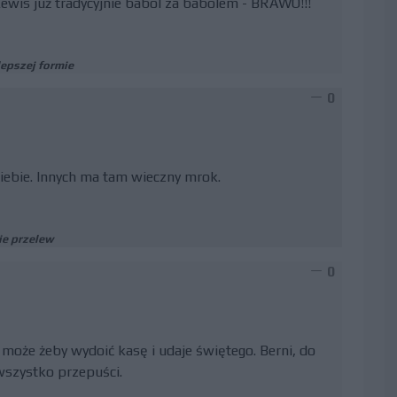
ewis już tradycyjnie babol za babolem - BRAWO!!!
lepszej formie
0
 siebie. Innych ma tam wieczny mrok.
ie przelew
0
co może żeby wydoić kasę i udaje świętego. Berni, do
 wszystko przepuści.