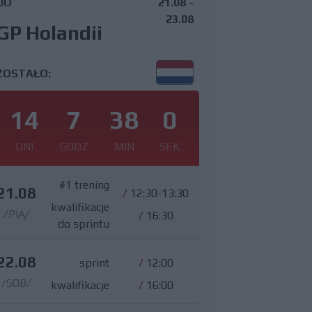
DO
21.08 -
23.08
GP Holandii
ZOSTAŁO:
14
7
37
59
DNI
GODZ
MIN
SEK
#1 trening
21.08
/
12:30-13:30
kwalifikacje
/PIĄ/
/
16:30
do sprintu
22.08
sprint
/
12:00
/SOB/
kwalifikacje
/
16:00