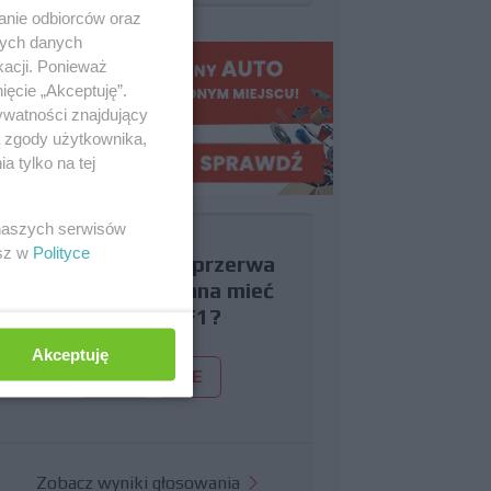
anie odbiorców oraz
nych danych
kacji. Ponieważ
ięcie „Akceptuję”.
ywatności znajdujący
ą zgody użytkownika,
 tylko na tej
 naszych serwisów
esz w
Polityce
Czy uważasz, że przerwa
wakacyjna powinna mieć
miejsce w F1?
Akceptuję
TAK
NIE
Zobacz wyniki głosowania