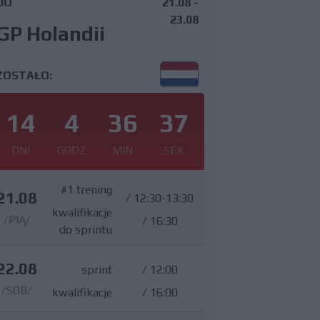
DO
21.08 -
23.08
GP Holandii
ZOSTAŁO:
14
4
36
36
DNI
GODZ
MIN
SEK
#1 trening
21.08
/
12:30-13:30
kwalifikacje
/PIĄ/
/
16:30
do sprintu
22.08
sprint
/
12:00
/SOB/
kwalifikacje
/
16:00