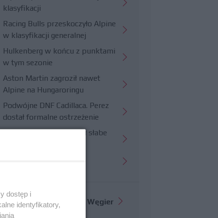
klasyfikacji
Racing Bulls przeskoczyło Alpine
w klasyfikacji generalnej
Hulkenberg w końcu z punktami
w tym sezonie
Aston Martin zagroził nawet
Alpine na Hungaroringu
Podwójne DNF Cadillaca. Perez
dostał formalne ostrzeżenie
Hungaroring potwierdził słabe
strony Williamsa
Trudny wyścig Haasa
y dostęp i
Więcej informacji o
GP Węgier
lne identyfikatory,
iania