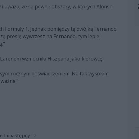
 i uważa, że są pewne obszary, w których Alonso
ch Formuły 1. Jednak pomiędzy tą dwójką Fernando
zą presję wywrzesz na Fernando, tym lepiej
ą."
cLarenem wzmocniła Hiszpana jako kierowcę.
owym rocznym doświadczeniem. Na tak wysokim
 ważne."
edni
następny