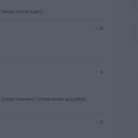
e Telmex Honde kupil:D
0
0
e (moim zdaniem);-) Pozdrawiam wszystkich
0