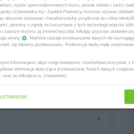
klam, wybór spersonalizowanych treści, pomiar reklam i treści, bad
 zgodą Użytkownika my i Zaufani Partnerzy możemy używać dokład
az aktywnie skanować charakterystykę urządzenia do celów identyfi
ywania umiejętności kierowców. Alonso może i lepiej
ść, prosimy o zgodę na korzystanie z tych technologii poprzez klikn
est lepszy pod innym względem. Więc nie widzę w tym
a i zawsze możesz ją zmienić/wycofać klikając przycisk ustawień pr
ogu strony
. Niektóre rodzaje przetwarzania danych nie wymagaj
iwić się takiemu przetwarzaniu. Preferencje będą miały zastosowania
0
szymi informacjami, abyś mógł świadomie i komfortowo korzystać z
gółowe informacje dotyczące przetwarzania Twoich danych znajdzi
s
. oraz po kliknięciu w „Ustawienia”.
chumachera z czasów gdy prowadził go w zespole
posiada teraz. Schumacher sporo się nauczył później,
ma sensu. Poza tym porównywanie kierowców,
łach, zupełnie róznymi bolidami i pracującymi z
USTAWIENIA
0