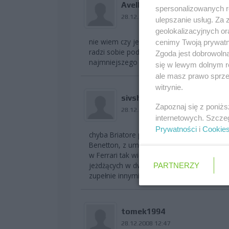
Avellana
spersonalizowanych re
28.12.2008 12:29
ulepszanie usług. Za
geolokalizacyjnych or
nie wiem czy jest jakikolwiek sens porówn
cenimy Twoją prywatno
radzi sobie pod presją, ale Schumacher j
Zgoda jest dobrowoln
najmniejszego sensu
się w lewym dolnym r
ale masz prawo sprzec
witrynie.
sivshy
Zapoznaj się z poniż
28.12.2008 12:37
internetowych. Szcze
Prywatności
i
Cookie
chyba Briatore porównuje umiejętności S
Benetton, z umiejętnościami Alonso które 
w Ferrari tak więc takie porównanie nie 
jeżdżących w dwóch zupełnie róznych zespo
PARTNERZY
zupełnie innymi ludźmi nie ma sensu...
tomek1994
28.12.2008 12:47