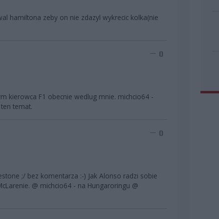
al hamiltona zeby on nie zdazyl wykrecic kolka(nie
0
zym kierowca F1 obecnie wedlug mnie. michcio64 -
ten temat.
0
estone ;/ bez komentarza :-) Jak Alonso radzi sobie
cLarenie. @ michcio64 - na Hungaroringu @