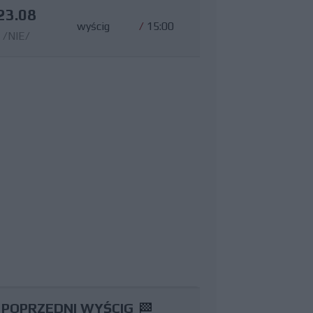
23.08
wyścig
/
15:00
/NIE/
POPRZEDNI WYŚCIG