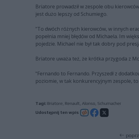
Briatore prowadził w zespole obu kierowców
jest dużo lepszy od Schumiego.
"To dwóch różnych kierowców, w innych era
popełnia mniej błędów od Michaela. Im więks
pojedzie. Michael nie był tak dobry pod presj
Briatore uważa też, że krótka przygoda z M
"Fernando to Fernando. Przyszedł z dodatk
poziomie, w tak konkurencyjnym zespole, to
Tagi:
Briatore
,
Renault
,
Alonso
,
Schumacher
Udostępnij ten wpis
poprz