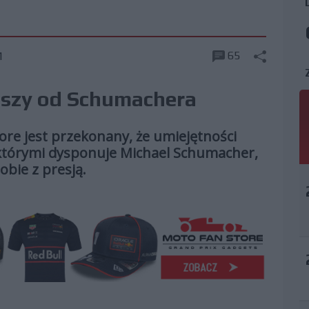
65
1
epszy od Schumachera
tore jest przekonany, że umiejętności
którymi dysponuje Michael Schumacher,
obie z presją.