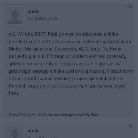
0
melo
05.12.2018 22:42
@5. W roku 2015. Padł pomysł zbudowania silnika
niezależnego dla F1. Do przetargu zgłosiły się firmy Ilmor
Motor, Mecachrome, Cosworth, AEG, Judd. Te firmy
projektują silniki F1czego dowodem jest ten przetarg,
gdyby tego nie robiły nie były by w stanie dostarczyć
gotowego nowego silnika pod swoją nazwą. Mecachrome
oprócz montowania również projektuje silniki F1 dla
Renault, podobnie jest z resztą tych specjalistycznych
firm.
Przejdź do wpisu
TAG Heuer zostaje z Red Bullem
0
melo
05.12.2018 22:21