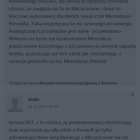
konkretnego obszaru, bo reszta to odrębny chroniony
obszar, ze zwględu na to że Mecachrome i Ilmor to
kluczowi wykonawcy dla dwóch rywali czyli Mercedesa i
Renaulta. Taka współpraca to nic dziwnego ani nowego.
Analogicznych przykładów jest wiele- przykładowo
Williams na torze był konkurentem Mercedesa
jednocześnie korzystając z ich pomocy w obrębie napędu
bolidu, pozyskując od nich silnik jak i korzystając z
rozwoju jednostki przez Mercedesa (Ilmora)
Przejdź do wpisu
Renault wzmacnia współpracę z Ilmorem
0
melo
06.12.2015 12:10
kempa 007, z ta różnicą żę podwykonawcy skonstruują
oraz wyprodukują cały silnik a Renault go tylko
zabranduje;) Ilmor współpracuje z Mecachrome nie od