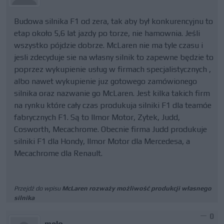
Budowa silnika F1 od zera, tak aby był konkurencyjnu to
etap około 5,6 lat jazdy po torze, nie hamownia. Jeśli
wszystko pójdzie dobrze. McLaren nie ma tyle czasu i
jesli zdecyduje sie na własny silnik to zapewne będzie to
poprzez wykupienie usług w firmach specjalistycznych ,
albo nawet wykupienie juz gotowego zamówionego
silnika oraz nazwanie go McLaren. Jest kilka takich firm
na rynku które cały czas produkuja silniki F1 dla teamóe
fabrycznych F1. Są to Ilmor Motor, Zytek, Judd,
Cosworth, Mecachrome. Obecnie firma Judd produkuje
silniki F1 dla Hondy, Ilmor Motor dla Mercedesa, a
Mecachrome dla Renault.
Przejdź do wpisu
McLaren rozważy możliwość produkcji własnego
silnika
0
melo