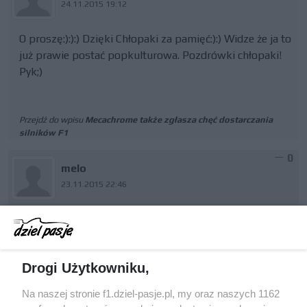
24.11.2015 19:12
O proszę:):):) Dzięki Chłopaki za pamięć:):) Widze że ja to
już prawie postać popkulturowa. Pozdrówki chłopaki!
Pyk;)
Przejdź do wpisu
Mecachrome także zgłasza chęć dostarczania
silników F1
0
melo
23.11.2015 22:46
wieloletniego klienta jakim był Renault oczywiście.......
sorki za błąd
Drogi Użytkowniku,
Przejdź do wpisu
Illien: Ilmor zgłosił do FIA chęć stworzenia silnika
Na naszej stronie f1.dziel-pasje.pl, my oraz naszych 1162
F1