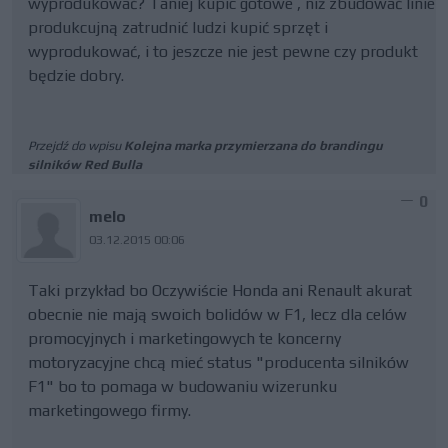
wyprodukować? Taniej kupic gotowe , niż zbudować linie
produkcujną zatrudnić ludzi kupić sprzęt i
wyprodukować, i to jeszcze nie jest pewne czy produkt
będzie dobry.
Przejdź do wpisu
Kolejna marka przymierzana do brandingu
silników Red Bulla
0
melo
03.12.2015 00:06
Taki przykład bo Oczywiście Honda ani Renault akurat
obecnie nie mają swoich bolidów w F1, lecz dla celów
promocyjnych i marketingowych te koncerny
motoryzacyjne chcą mieć status "producenta silników
F1" bo to pomaga w budowaniu wizerunku
marketingowego firmy.