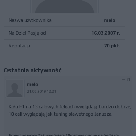
Nazwa użytkownika
melo
Na Dziel Pasję od
16.03.2007 r.
Reputacja
70 pkt.
Ostatnia aktywność
0
melo
21.06.2019 12:21
Koła F1 na 13 calowych felgach wyglądają bardzo dobrze,
18 cali wyglądają jak tuning sławetnego Janusza.
Przejdź do wpisu
Tak wyglądają 18-calowe opony na bolidzie