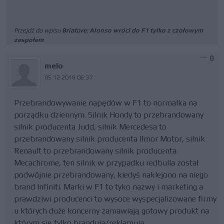
Przejdź do wpisu
Briatore: Alonso wróci do F1 tylko z czołowym
zespołem
0
melo
05.12.2018 06:37
Przebrandowywanie napędów w F1 to normalka na
porządku dziennym. Silnik Hondy to przebrandowany
silnik producenta Judd, silnik Mercedesa to
przebrandowany silnik producenta Ilmor Motor, silnik
Renault to przebrandowany silnik producenta
Mecachrome, ten silnik w przypadku redbulla został
podwójnie przebrandowany, kiedyś naklejono na niego
brand Infiniti. Marki w F1 to tyko nazwy i marketing a
prawdziwi producenci to wysoce wyspecjalizowane firmy
u których duże koncerny zamawiają gotowy produkt na
którym się tylko brandują/reklamują.