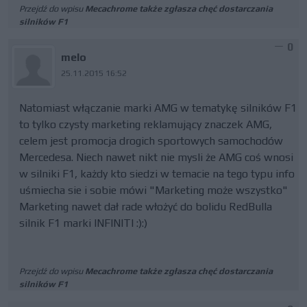
Przejdź do wpisu
Mecachrome także zgłasza chęć dostarczania
silników F1
0
melo
25.11.2015 16:52
Natomiast włączanie marki AMG w tematykę silników F1
to tylko czysty marketing reklamujący znaczek AMG,
celem jest promocja drogich sportowych samochodów
Mercedesa. Niech nawet nikt nie mysli że AMG coś wnosi
w silniki F1, każdy kto siedzi w temacie na tego typu info
uśmiecha sie i sobie mówi "Marketing może wszystko"
Marketing nawet dał rade włożyć do bolidu RedBulla
silnik F1 marki INFINITI :):)
Przejdź do wpisu
Mecachrome także zgłasza chęć dostarczania
silników F1