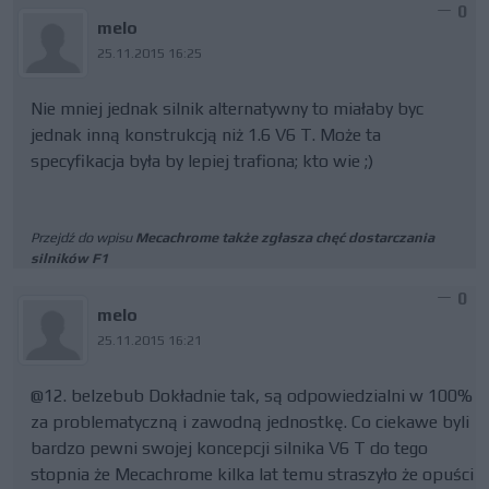
0
melo
25.11.2015 16:25
Nie mniej jednak silnik alternatywny to miałaby byc
jednak inną konstrukcją niż 1.6 V6 T. Może ta
specyfikacja była by lepiej trafiona; kto wie ;)
Przejdź do wpisu
Mecachrome także zgłasza chęć dostarczania
silników F1
0
melo
25.11.2015 16:21
@12. belzebub Dokładnie tak, są odpowiedzialni w 100%
za problematyczną i zawodną jednostkę. Co ciekawe byli
bardzo pewni swojej koncepcji silnika V6 T do tego
stopnia że Mecachrome kilka lat temu straszyło że opuści