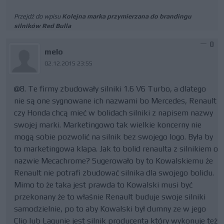
Przejdź do wpisu
Kolejna marka przymierzana do brandingu
silników Red Bulla
0
melo
02.12.2015 23:55
@8. Te firmy zbudowały silniki 1.6 V6 Turbo, a dlatego
nie są one sygnowane ich nazwami bo Mercedes, Renault
czy Honda chcą mieć w bolidach silniki z napisem nazwy
swojej marki. Marketingowo tak wielkie koncerny nie
mogą sobie pozwolić na silnik bez swojego logo. Była by
to marketingowa klapa. Jak to bolid renaulta z silnikiem o
nazwie Mecachrome? Sugerowało by to Kowalskiemu że
Renault nie potrafi zbudować silnika dla swojego bolidu.
Mimo to że taka jest prawda to Kowalski musi być
przekonany że to właśnie Renault buduje swoje silniki
samodzielnie, po to aby Kowalski był dumny ze w jego
Clio lub Lagunie jest silnik producenta który wykonuje też