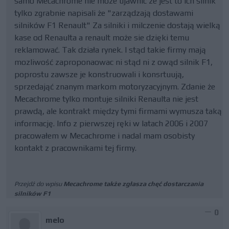
samo Mecachrome nie moze ujawnic ze jest to ich silnik
tylko zgrabnie napisali że "zarządzają dostawami
silników F1 Renault" Za silniki i milczenie dostają wielką
kase od Renaulta a renault może sie dzięki temu
reklamować. Tak działa rynek. I stąd takie firmy mają
mozliwość zaproponaowac ni stąd ni z owąd silnik F1,
poprostu zawsze je konstruowali i konsrtuują,
sprzedająć znanym markom motoryzacyjnym. Zdanie że
Mecachrome tylko montuje silniki Renaulta nie jest
prawdą, ale kontrakt między tymi firmami wymusza taką
informację. Info z pierwszej ręki w latach 2006 i 2007
pracowałem w Mecachrome i nadal mam osobisty
kontakt z pracownikami tej firmy.
Przejdź do wpisu
Mecachrome także zgłasza chęć dostarczania
silników F1
0
melo