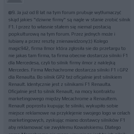
@9. Ja już od 8 lat na tym forum prubuje wytłumaczyć
skąd jakies "dziwne firmy" są nagle w stanie zrobić silnik
F1. I przez to własnie stałem się niemal postacią
popkulturową na tym forum. Przez jednych może i
lubiany a przez resztę znienawidzony:):) Kolego
magic942, firma Ilmor która zgłosiła sie do przetargu to
nie jakas tam firma, ta firma obecnie dostarcza silniki F1
dla Mercedesa, czyli to silnik firmy ilmor z naklejką
Mercedes. Firma Mechachrome dostarcza silniki F1 i GP2
dla Renaulta. Bo silnik GP2 też oficjalnie jest silnikiem
Renault. Identycznie jest z silnikami F1 Renaulta.
Oficjalnie jest to silnik Renault, na mocy kontraktu
marketingowego między Mecachrome a Renaultem.
Renault poprostu kupując te silniki, wykupiło sobie
miejsce reklamowe na przyklejenie swojego logo w celach
marketingowych, zyskując miano dostawcy silników F1
aby reklamować sie zwykłemu Kowalskiemu. Dlatego