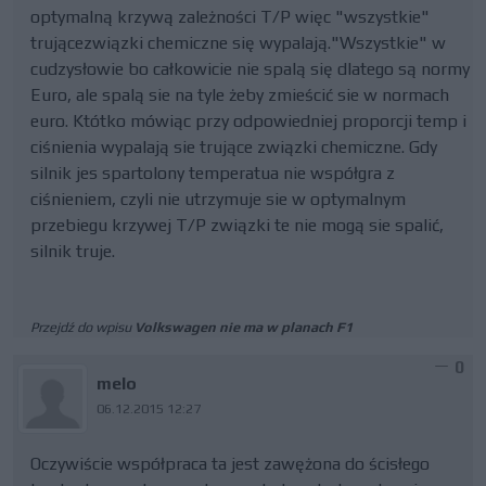
optymalną krzywą zależności T/P więc "wszystkie"
trującezwiązki chemiczne się wypalają."Wszystkie" w
cudzysłowie bo całkowicie nie spalą się dlatego są normy
Euro, ale spalą sie na tyle żeby zmieścić sie w normach
euro. Któtko mówiąc przy odpowiedniej proporcji temp i
ciśnienia wypalają sie trujące związki chemiczne. Gdy
silnik jes spartolony temperatua nie współgra z
ciśnieniem, czyli nie utrzymuje sie w optymalnym
przebiegu krzywej T/P związki te nie mogą sie spalić,
silnik truje.
Przejdź do wpisu
Volkswagen nie ma w planach F1
0
melo
06.12.2015 12:27
Oczywiście współpraca ta jest zawężona do ścisłego