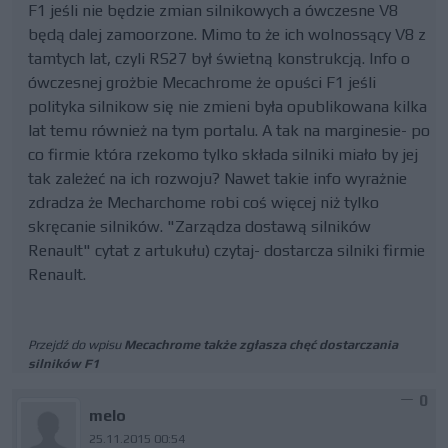
F1 jeśli nie będzie zmian silnikowych a ówczesne V8
będą dalej zamoorzone. Mimo to że ich wolnossący V8 z
tamtych lat, czyli RS27 był świetną konstrukcją. Info o
ówczesnej grożbie Mecachrome że opuści F1 jeśli
polityka silnikow się nie zmieni była opublikowana kilka
lat temu również na tym portalu. A tak na marginesie- po
co firmie która rzekomo tylko składa silniki miało by jej
tak zależeć na ich rozwoju? Nawet takie info wyrażnie
zdradza że Mecharchome robi coś więcej niż tylko
skręcanie silników. "Zarządza dostawą silników
Renault" cytat z artukułu) czytaj- dostarcza silniki firmie
Renault.
Przejdź do wpisu
Mecachrome także zgłasza chęć dostarczania
silników F1
0
melo
25.11.2015 00:54