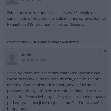
@4. Ja pisałem w kontekście silników F1. Silniki do
samochodów drogowych to całkiem inna sprawa. Sam w
Renault z 2018 roku mam silnik od Nissana.
Przejdź do wpisu
TAG Heuer zostaje z Red Bullem
0
melo
05.12.2018 10:57
Genialny koerowca, ale trudny charakter. Wysokie ego,
chyba za wysokie, po trupach do celu, palenie za soba
mostów. Bardzo niemądrze postępował, McLarena
pozbawił Hondy, która dobrze rokuje mimo kiepskiego
początku. Pełno chybionych decyzji, raczej podejmowane
pod wpływe emocji niż racjonalizmu. Taki to hiszpański
temperament.