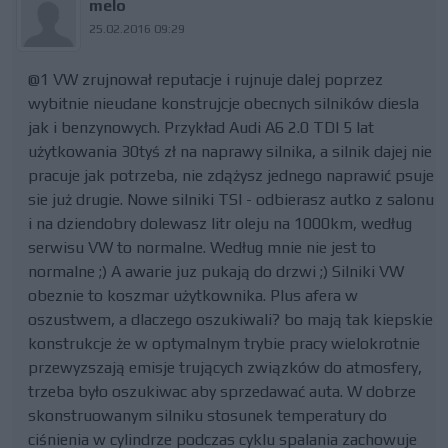
melo
25.02.2016 09:29
@1 VW zrujnował reputacje i rujnuje dalej poprzez
wybitnie nieudane konstrujcje obecnych silników diesla
jak i benzynowych. Przykład Audi A6 2.0 TDI 5 lat
użytkowania 30tyś zł na naprawy silnika, a silnik dajej nie
pracuje jak potrzeba, nie zdążysz jednego naprawić psuje
sie już drugie. Nowe silniki TSI - odbierasz autko z salonu
i na dziendobry dolewasz litr oleju na 1000km, według
serwisu VW to normalne. Według mnie nie jest to
normalne ;) A awarie juz pukają do drzwi ;) Silniki VW
obeznie to koszmar użytkownika. Plus afera w
oszustwem, a dlaczego oszukiwali? bo mają tak kiepskie
konstrukcje że w optymalnym trybie pracy wielokrotnie
przewyzszają emisje trujących związków do atmosfery,
trzeba było oszukiwac aby sprzedawać auta. W dobrze
skonstruowanym silniku stosunek temperatury do
ciśnienia w cylindrze podczas cyklu spalania zachowuje