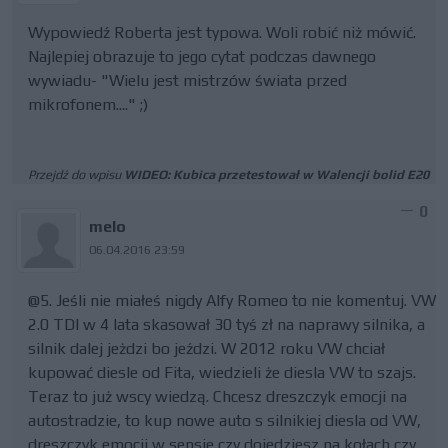
Wypowiedź Roberta jest typowa. Woli robić niż mówić.
Najlepiej obrazuje to jego cytat podczas dawnego
wywiadu- "Wielu jest mistrzów świata przed
mikrofonem...." ;)
Przejdź do wpisu
WIDEO: Kubica przetestował w Walencji bolid E20
0
melo
06.04.2016 23:59
@5. Jeśli nie miałeś nigdy Alfy Romeo to nie komentuj. VW
2.0 TDI w 4 lata skasował 30 tyś zł na naprawy silnika, a
silnik dalej jeżdzi bo jeździ. W 2012 roku VW chciał
kupować diesle od Fita, wiedzieli że diesla VW to szajs.
Teraz to już wscy wiedzą. Chcesz dreszczyk emocji na
autostradzie, to kup nowe auto s silnikiej diesla od VW,
dreszczyk emocji w sensie czy dojedziesz na kołach czy