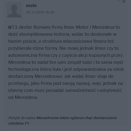
0
melo
25.11.2015 16:43
@13. dexter Romans firmy Ilmor Motor i Mercedesa to
dość skomplikowana historia, widac to doskonale w
twoim poście, a struktura własnościowa Ilmora też
przybierała różne formy. Nie mniej jednak Ilmor czy to
autonomiczna firma czy z częścia akcji kupionych przez
Mercedesa to nadal ten sam zespół ludzi i ta sama myśl
technologiczna która była i jest odpowiedzialna za silnik
dostarczony Mercedesowi. Jak widać Ilmor staje do
przetargu, jako firma pod swoją nazwą, więc jednak na
obecny czas musi posiadać samodzielność i odrębność
od Mercedesa.
Przejdź do wpisu
Mecachrome także zgłasza chęć dostarczania
silników F1