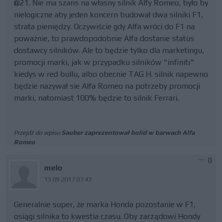
@21. Nie ma szans na własny silnik Alfy Romeo, było by
nielogiczne aby jeden koncern budował dwa silniki F1,
strata pieniędzy. Oczywiście gdy Alfa wróci do F1 na
poważnie, to prawdopodobnie Alfa dostanie status
dostawcy silników. Ale to będzie tylko dla marketingu,
promocji marki, jak w przypadku silników "infiniti"
kiedys w red bullu, albo obecnie TAG H. silnik napewno
będzie nazywał sie Alfa Romeo na potrzeby promocji
marki, natomiast 100% będzie to silnik Ferrari.
Przejdź do wpisu
Sauber zaprezentował bolid w barwach Alfa
Romeo
0
melo
13.09.2017 07:43
Generalnie super, że marka Honda pozostanie w F1,
osiągi silnika to kwestia czasu. Oby zarządowi Hondy