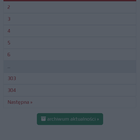
2
3
4
5
6
...
303
304
Następna »
archiwum aktualności »