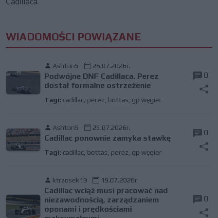
Cadillaca.
WIADOMOŚCI POWIĄZANE
Ashton5
26.07.2026r.
0
Podwójne DNF Cadillaca. Perez
dostał formalne ostrzeżenie
Tagi:
cadillac
,
perez
,
bottas
,
gp węgier
Ashton5
25.07.2026r.
0
Cadillac ponownie zamyka stawkę
Tagi:
cadillac
,
bottas
,
perez
,
gp węgier
ktrzosek19
19.07.2026r.
Cadillac wciąż musi pracować nad
0
niezawodnością, zarządzaniem
oponami i prędkościami