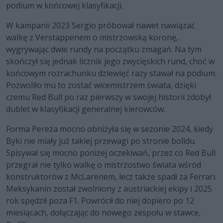
podium w końcowej klasyfikacji.
W kampanii 2023 Sergio próbował nawet nawiązać
walkę z Verstappenem o mistrzowską koronę,
wygrywając dwie rundy na początku zmagań. Na tym
skończył się jednak licznik jego zwycięskich rund, choć w
końcowym rozrachunku dziewięć razy stawał na podium.
Pozwoliło mu to zostać wicemistrzem świata, dzięki
czemu Red Bull po raz pierwszy w swojej historii zdobył
dublet w klasyfikacji generalnej kierowców.
Forma Pereza mocno obniżyła się w sezonie 2024, kiedy
Byki nie miały już takiej przewagi po stronie bolidu.
Spisywał się mocno poniżej oczekiwań, przez co Red Bull
przegrał nie tylko walkę o mistrzostwo świata wśród
konstruktorów z McLarenem, lecz także spadł za Ferrari.
Meksykanin został zwolniony z austriackiej ekipy i 2025
rok spędził poza F1. Powrócił do niej dopiero po 12
miesiącach, dołączając do nowego zespołu w stawce,