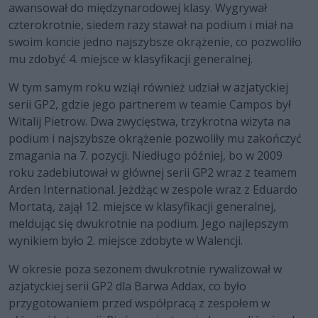
awansował do międzynarodowej klasy. Wygrywał
czterokrotnie, siedem razy stawał na podium i miał na
swoim koncie jedno najszybsze okrążenie, co pozwoliło
mu zdobyć 4. miejsce w klasyfikacji generalnej.
W tym samym roku wziął również udział w azjatyckiej
serii GP2, gdzie jego partnerem w teamie Campos był
Witalij Pietrow. Dwa zwycięstwa, trzykrotna wizyta na
podium i najszybsze okrążenie pozwoliły mu zakończyć
zmagania na 7. pozycji. Niedługo później, bo w 2009
roku zadebiutował w głównej serii GP2 wraz z teamem
Arden International. Jeżdżąc w zespole wraz z Eduardo
Mortatą, zajął 12. miejsce w klasyfikacji generalnej,
meldując się dwukrotnie na podium. Jego najlepszym
wynikiem było 2. miejsce zdobyte w Walencji.
W okresie poza sezonem dwukrotnie rywalizował w
azjatyckiej serii GP2 dla Barwa Addax, co było
przygotowaniem przed współpracą z zespołem w