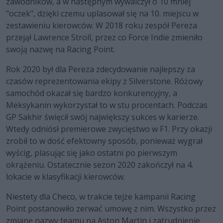
zawodników, a w następnym wywalczył o 10 mniej
"oczek", dzięki czemu uplasował się na 10. miejscu w
zestawieniu kierowców. W 2018 roku zespół Pereza
przejął Lawrence Stroll, przez co Force Indie zmieniło
swoją nazwę na Racing Point.
Rok 2020 był dla Pereza zdecydowanie najlepszy za
czasów reprezentowania ekipy z Silverstone. Różowy
samochód okazał się bardzo konkurencyjny, a
Meksykanin wykorzystał to w stu procentach. Podczas
GP Sakhir święcił swój największy sukces w karierze.
Wtedy odniósł premierowe zwycięstwo w F1. Przy okazji
zrobił to w dość efektowny sposób, ponieważ wygrał
wyścig, plasując się jako ostatni po pierwszym
okrążeniu. Ostatecznie sezon 2020 zakończył na 4.
lokacie w klasyfikacji kierowców.
Niestety dla Checo, w trakcie tejże kampanii Racing
Point postanowiło zerwać umowę z nim. Wszystko przez
zmianę nazwy teamu na Aston Martin i zatrudnienie