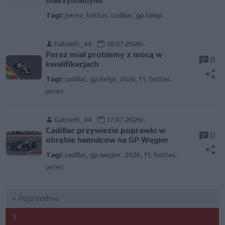
maksymalnymi
Tagi:
perez
,
bottas
,
cadillac
,
gp belgii
GabrielS_44
18.07.2026r.
Perez miał problemy z mocą w
0
kwalifikacjach
Tagi:
cadillac
,
gp belgii
,
2026
,
f1
,
bottas
,
perez
GabrielS_44
17.07.2026r.
Cadillac przywiezie poprawki w
0
obrębie hamulców na GP Węgier
Tagi:
cadillac
,
gp wegier
,
2026
,
f1
,
bottas
,
perez
« Poprzednia
1