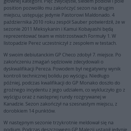
głównej kategorii. Pięć zwycięstw, siedem podiów i pole
position pozwoliło mu zakończyć sezon na drugim
miejscu, ustępując jedynie Pastorowi Maldonado. 4
października 2010 roku zespół Sauber potwierdził, że w
sezonie 2011 Meksykanin i Kamui Kobayashi będą
reprezentować team w mistrzostwach Formuły 1. W
listopadzie Perez uczestniczył z zespołem w testach.
W swoim debiutanckim GP Checo zdobył 7. miejsce. Po
zakończeniu zmagań sędziowie zdecydowali o
dyskwalifikacji Pereza. Powodem był negatywny wynik
kontroli technicznej bolidu po wyścigu. Niedługo
później, podczas kwalifikacji do GP Monako doszło do
groźnego incydentu z jego udziałem, co wykluczyło go z
wyścigu oraz z następnej rundy rozgrywanej w
Kanadzie. Sezon zakończył na szesnastym miejscu, z
dorobkiem 14 punktów.
W następnym sezonie trzykrotnie meldował się na
podium. Podczas deszczowego GP Malezji ustąpił jedynie