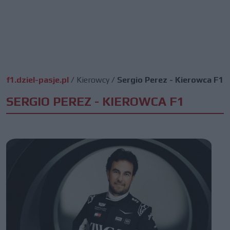
f1.dziel-pasje.pl
/
Kierowcy
/
Sergio Perez - Kierowca F1
SERGIO PEREZ - KIEROWCA F1