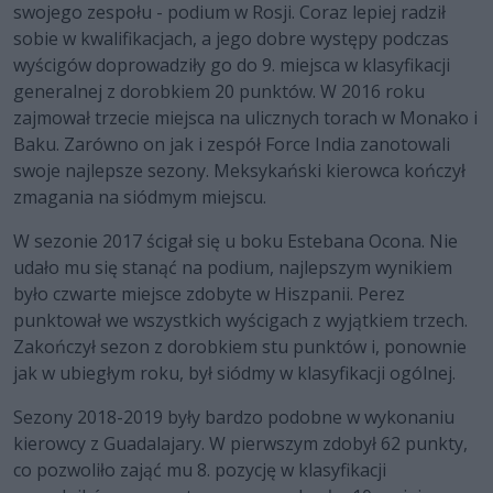
swojego zespołu - podium w Rosji. Coraz lepiej radził
sobie w kwalifikacjach, a jego dobre występy podczas
wyścigów doprowadziły go do 9. miejsca w klasyfikacji
generalnej z dorobkiem 20 punktów. W 2016 roku
zajmował trzecie miejsca na ulicznych torach w Monako i
Baku. Zarówno on jak i zespół Force India zanotowali
swoje najlepsze sezony. Meksykański kierowca kończył
zmagania na siódmym miejscu.
W sezonie 2017 ścigał się u boku Estebana Ocona. Nie
udało mu się stanąć na podium, najlepszym wynikiem
było czwarte miejsce zdobyte w Hiszpanii. Perez
punktował we wszystkich wyścigach z wyjątkiem trzech.
Zakończył sezon z dorobkiem stu punktów i, ponownie
jak w ubiegłym roku, był siódmy w klasyfikacji ogólnej.
Sezony 2018-2019 były bardzo podobne w wykonaniu
kierowcy z Guadalajary. W pierwszym zdobył 62 punkty,
co pozwoliło zająć mu 8. pozycję w klasyfikacji