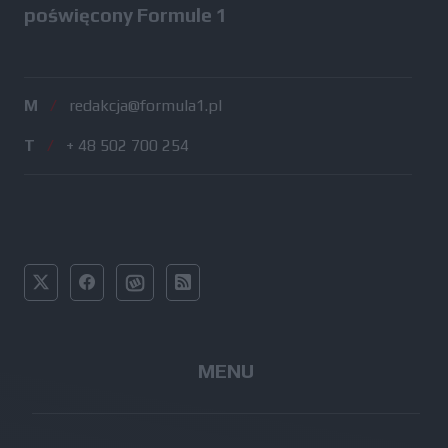
poświęcony Formule 1
M
/
redakcja@formula1.pl
T
/
+ 48 502 700 254
MENU