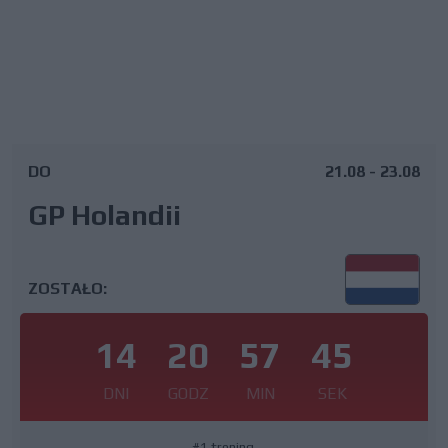
DO
21.08 - 23.08
GP Holandii
ZOSTAŁO:
14
20
57
44
DNI
GODZ
MIN
SEK
#1 trening