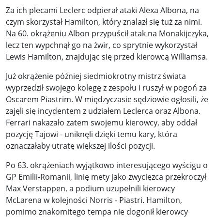
Za ich plecami Leclerc odpierał ataki Alexa Albona, na
czym skorzystał Hamilton, który znalazł się tuż za nimi.
Na 60. okrążeniu Albon przypuścił atak na Monakijczyka,
lecz ten wypchnął go na żwir, co sprytnie wykorzystał
Lewis Hamilton, znajdując się przed kierowcą Williamsa.
Już okrążenie później siedmiokrotny mistrz świata
wyprzedził swojego kolegę z zespołu i ruszył w pogoń za
Oscarem Piastrim. W międzyczasie sędziowie ogłosili, że
zajęli się incydentem z udziałem Leclerca oraz Albona.
Ferrari nakazało zatem swojemu kierowcy, aby oddał
pozycję Tajowi - uniknęli dzięki temu kary, która
oznaczałaby utratę większej ilości pozycji.
Po 63. okrążeniach wyjątkowo interesującego wyścigu o
GP Emilii-Romanii, linię mety jako zwycięzca przekroczył
Max Verstappen, a podium uzupełnili kierowcy
McLarena w kolejności Norris - Piastri. Hamilton,
pomimo znakomitego tempa nie dogonił kierowcy