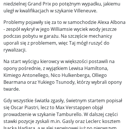
niedzielnej Grand Prix po potężnym wypadku, jakiemu
uległ w kwalifikacjach w szykanie Villeneuve.
Problemy pojawiły się za to w samochodzie Alexa Albona
- zespół wykrył w jego Williamsie wyciek wody jeszcze
podczas pobytu w garażu. Na szczęście mechanicy
uporali się z problemem, więc Taj mógł ruszyć do
rywalizacji.
Na start wyścigu kierowcy w większości postawili na
opony pośrednie, z wyjątkiem Lewisa Hamiltona,
Kimiego Antonellego, Nico Hulkenberga, Olliego
Bearmana oraz Yukiego Tsunody, którzy wybrali opony
twarde.
Gdy wszystkie światła zgasły, świetnym startem popisał
się Oscar Piastri, lecz to Max Verstappen objął
prowadzenie w szykanie Tamburello. W dalszej części
stawki pozycje zyskali m.in. Gasly oraz Leclerc kosztem
Isacka Hadjara, a w alei serwisowej już po pierwszym