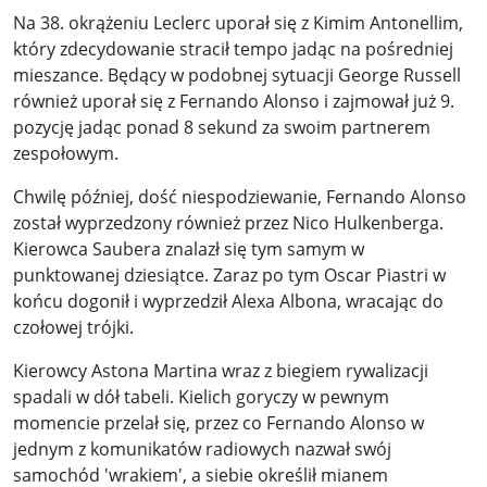
Na 38. okrążeniu Leclerc uporał się z Kimim Antonellim,
który zdecydowanie stracił tempo jadąc na pośredniej
mieszance. Będący w podobnej sytuacji George Russell
również uporał się z Fernando Alonso i zajmował już 9.
pozycję jadąc ponad 8 sekund za swoim partnerem
zespołowym.
Chwilę później, dość niespodziewanie, Fernando Alonso
został wyprzedzony również przez Nico Hulkenberga.
Kierowca Saubera znalazł się tym samym w
punktowanej dziesiątce. Zaraz po tym Oscar Piastri w
końcu dogonił i wyprzedził Alexa Albona, wracając do
czołowej trójki.
Kierowcy Astona Martina wraz z biegiem rywalizacji
spadali w dół tabeli. Kielich goryczy w pewnym
momencie przelał się, przez co Fernando Alonso w
jednym z komunikatów radiowych nazwał swój
samochód 'wrakiem', a siebie określił mianem