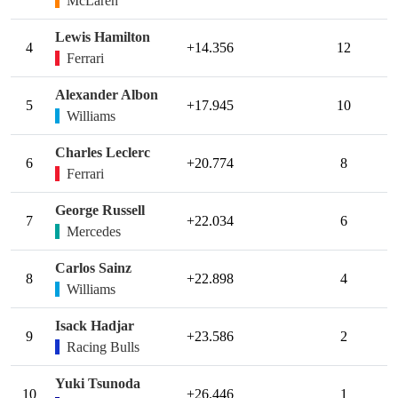
McLaren
Lewis Hamilton
4
+14.356
12
Ferrari
Alexander Albon
5
+17.945
10
Williams
Charles Leclerc
6
+20.774
8
Ferrari
George Russell
7
+22.034
6
Mercedes
Carlos Sainz
8
+22.898
4
Williams
Isack Hadjar
9
+23.586
2
Racing Bulls
Yuki Tsunoda
10
+26.446
1