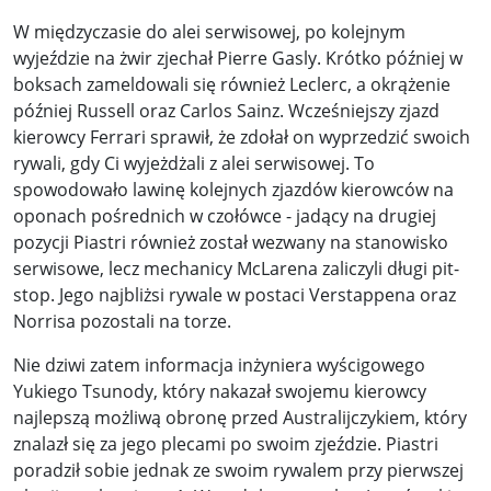
W międzyczasie do alei serwisowej, po kolejnym
wyjeździe na żwir zjechał Pierre Gasly. Krótko później w
boksach zameldowali się również Leclerc, a okrążenie
później Russell oraz Carlos Sainz. Wcześniejszy zjazd
kierowcy Ferrari sprawił, że zdołał on wyprzedzić swoich
rywali, gdy Ci wyjeżdżali z alei serwisowej. To
spowodowało lawinę kolejnych zjazdów kierowców na
oponach pośrednich w czołówce - jadący na drugiej
pozycji Piastri również został wezwany na stanowisko
serwisowe, lecz mechanicy McLarena zaliczyli długi pit-
stop. Jego najbliżsi rywale w postaci Verstappena oraz
Norrisa pozostali na torze.
Nie dziwi zatem informacja inżyniera wyścigowego
Yukiego Tsunody, który nakazał swojemu kierowcy
najlepszą możliwą obronę przed Australijczykiem, który
znalazł się za jego plecami po swoim zjeździe. Piastri
poradził sobie jednak ze swoim rywalem przy pierwszej