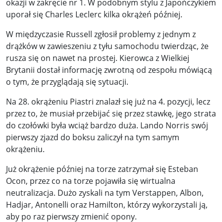
okazji w zakręcie nr 1. W podobnym stylu z Japończykiem
uporał się Charles Leclerc kilka okrążeń później.
W międzyczasie Russell zgłosił problemy z jednym z
drążków w zawieszeniu z tyłu samochodu twierdząc, że
rusza się on nawet na prostej. Kierowca z Wielkiej
Brytanii dostał informację zwrotną od zespołu mówiącą
o tym, że przyglądają się sytuacji.
Na 28. okrążeniu Piastri znalazł się już na 4. pozycji, lecz
przez to, że musiał przebijać się przez stawkę, jego strata
do czołówki była wciąż bardzo duża. Lando Norris swój
pierwszy zjazd do boksu zaliczył na tym samym
okrążeniu.
Już okrążenie później na torze zatrzymał się Esteban
Ocon, przez co na torze pojawiła się wirtualna
neutralizacja. Dużo zyskali na tym Verstappen, Albon,
Hadjar, Antonelli oraz Hamilton, którzy wykorzystali ją,
aby po raz pierwszy zmienić opony.