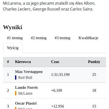
McLarena, a za jego plecami znaleźli się Alex Albon,
Charles Leclerc, George Russell oraz Carlos Sainz.
Wyniki
#1 trening
#2 trening
#3 trening
Kwalifikacje
Wyścig
#
Kierowca
Czas
Punkty
Max Verstappen
1
1:31:33.199
25
Red Bull
Lando Norris
2
+6.109
18
McLaren
Oscar Piastri
3
+12.956
15