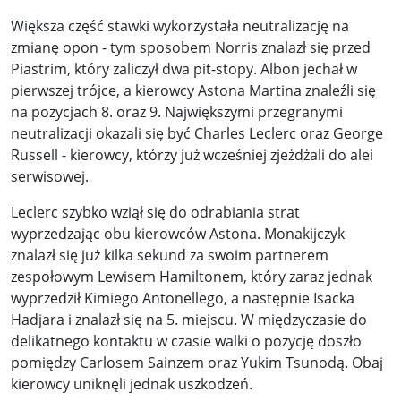
Większa część stawki wykorzystała neutralizację na
zmianę opon - tym sposobem Norris znalazł się przed
Piastrim, który zaliczył dwa pit-stopy. Albon jechał w
pierwszej trójce, a kierowcy Astona Martina znaleźli się
na pozycjach 8. oraz 9. Największymi przegranymi
neutralizacji okazali się być Charles Leclerc oraz George
Russell - kierowcy, którzy już wcześniej zjeżdżali do alei
serwisowej.
Leclerc szybko wziął się do odrabiania strat
wyprzedzając obu kierowców Astona. Monakijczyk
znalazł się już kilka sekund za swoim partnerem
zespołowym Lewisem Hamiltonem, który zaraz jednak
wyprzedził Kimiego Antonellego, a następnie Isacka
Hadjara i znalazł się na 5. miejscu. W międzyczasie do
delikatnego kontaktu w czasie walki o pozycję doszło
pomiędzy Carlosem Sainzem oraz Yukim Tsunodą. Obaj
kierowcy uniknęli jednak uszkodzeń.