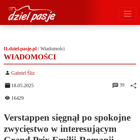
f1.dziel-pasje.pl
/
Wiadomości
WIADOMOŚCI
Gabriel Śliz
39
18.05.2025
16429
Verstappen sięgnął po spokojne
zwycięstwo w interesującym
Grand Prix Emilii-Romanii