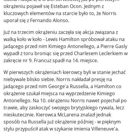
okrążeniu pojawił się Esteban Ocon. Jednym z
kluczowych elementów na starcie było to, że Norris
uporał się z Fernando Alonso.
Już na trzecim okrążeniu zaczęła się akcja związana z
walką koło w koło - Lewis Hamilton spróbował ataku na
jadącego przed nim Kimiego Antonellego, a Pierre Gasly
wypadł z toru broniąc się przed Charlesem Leclerkiem w
zakręcie nr 9. Francuz spadł na 14. miejsce.
W pierwszych okrążeniach kierowcy byli w stanie jechać
niebywale blisko siebie. Norris nakładał presję na
jadącego przed nim George'a Russella, a Hamilton co
okrążenie szukał miejsca na wyprzedzenie Kimiego
Antonellego. Na 10. okrążeniu Norris nawet pojechał po
trawie, aby zaskoczyć swojego brytyjskiego rywala, lecz
nieskutecznie. Kierowca McLarena znalazł jednak
sposób na Russella już okrążenie później - w pięknym
stylu przypuścił atak w szykanie imienia Villeneuve'a.