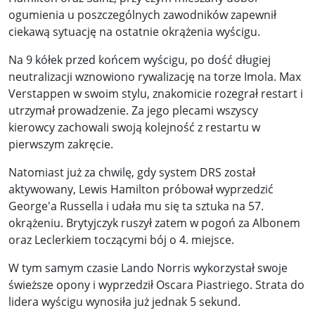
ogumienia u poszczególnych zawodników zapewnił
ciekawą sytuację na ostatnie okrążenia wyścigu.
Na 9 kółek przed końcem wyścigu, po dość długiej
neutralizacji wznowiono rywalizację na torze Imola. Max
Verstappen w swoim stylu, znakomicie rozegrał restart i
utrzymał prowadzenie. Za jego plecami wszyscy
kierowcy zachowali swoją kolejność z restartu w
pierwszym zakręcie.
Natomiast już za chwilę, gdy system DRS został
aktywowany, Lewis Hamilton próbował wyprzedzić
George'a Russella i udała mu się ta sztuka na 57.
okrążeniu. Brytyjczyk ruszył zatem w pogoń za Albonem
oraz Leclerkiem toczącymi bój o 4. miejsce.
W tym samym czasie Lando Norris wykorzystał swoje
świeższe opony i wyprzedził Oscara Piastriego. Strata do
lidera wyścigu wynosiła już jednak 5 sekund.