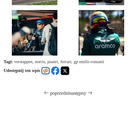
Tagi:
verstappen
,
norris
,
piastri
,
ferrari
,
gp emilii-romanii
Udostępnij ten wpis
poprzedni
następny