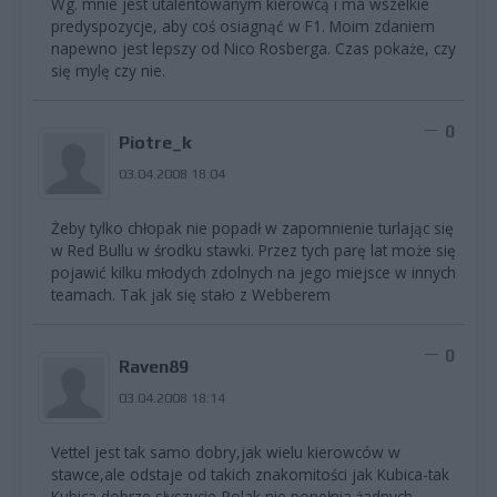
Wg. mnie jest utalentowanym kierowcą i ma wszelkie
predyspozycje, aby coś osiagnąć w F1. Moim zdaniem
napewno jest lepszy od Nico Rosberga. Czas pokaże, czy
się mylę czy nie.
0
Piotre_k
03.04.2008 18:04
Żeby tylko chłopak nie popadł w zapomnienie turlając się
w Red Bullu w środku stawki. Przez tych parę lat może się
pojawić kilku młodych zdolnych na jego miejsce w innych
teamach. Tak jak się stało z Webberem
0
Raven89
03.04.2008 18:14
Vettel jest tak samo dobry,jak wielu kierowców w
stawce,ale odstaje od takich znakomitości jak Kubica-tak
Kubica,dobrze słyszycie-Polak nie popełnia żadnych