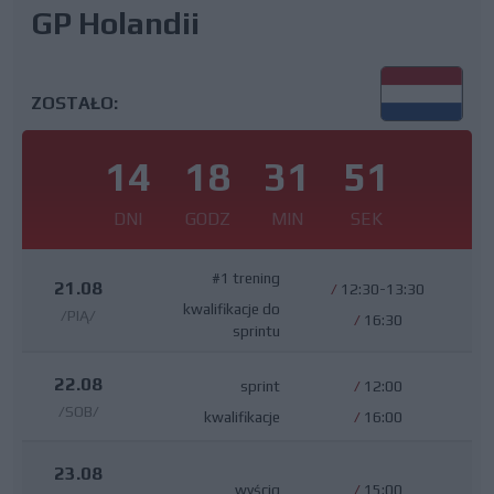
GP Holandii
ZOSTAŁO:
14
18
31
50
DNI
GODZ
MIN
SEK
#1 trening
21.08
/
12:30-13:30
kwalifikacje do
/PIĄ/
/
16:30
sprintu
22.08
sprint
/
12:00
/SOB/
kwalifikacje
/
16:00
23.08
wyścig
/
15:00