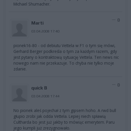
Michael Shumacher.
0
Marti
03.04.2008 17:40
pionek16-80 - od debiutu Vettela w F1 o tym się mówi,
Gerhard Berger podkreśla o tym za każdym razem, gdy
jest pytany o kontraktową sytuację Vettela. Ten news nic
nowego nam nie przekazuje. To chyba nie tylko moje
zdanie.
0
quick B
03.04.2008 17:44
No pionek aleś pojechał z tym gipsem hoho. A rwd bull
głupio zrobi jak odda Vettela. Lepiej niech spławią
Cultharda bo jest już jakby to mówiąc emerytem. Paru
jego kumpli już zrezygnowało.