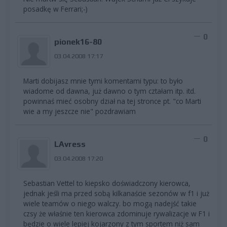
posadkę w Ferrari;-)
0
pionek16-80
03.04.2008 17:17
Marti dobijasz mnie tymi komentami typu: to było
wiadome od dawna, już dawno o tym cztałam itp. itd.
powinnaś mieć osobny dział na tej stronce pt. "co Marti
wie a my jeszcze nie" pozdrawiam
0
LAvress
03.04.2008 17:20
Sebastian Vettel to kiepsko doświadczony kierowca,
jednak jeśli ma przed sobą kilkanaście sezonów w f1 i już
wiele teamów o niego walczy. bo mogą nadejść takie
czsy że właśnie ten kierowca zdominuje rywalizacje w F1 i
będzie o wiele lepiej kojarzony z tym sportem niż sam