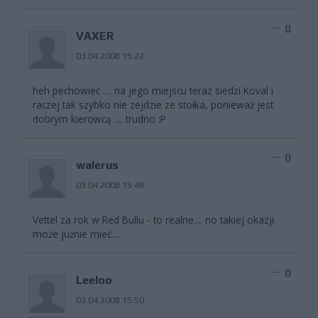
0
VAXER
03.04.2008 15:22
heh pechowiec .... na jego miejscu teraz siedzi Koval i
raczej tak szybko nie zejdzie ze stołka, ponieważ jest
dobrym kierowcą .... trudno :P
0
walerus
03.04.2008 15:48
Vettel za rok w Red Bullu - to realne.... no takiej okazji
może jużnie mieć....
0
Leeloo
03.04.2008 15:50