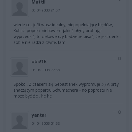
Mattii
03.04.2008 21:57
wiecie co, jeśli wasz idealny, niepopełniający błędów,
Kubica popełni niebawem jakieś błędy próbując
wyprzedzić, to ciekawe czy będziecie pisać, że jest cienki i
sobie nie radzi z czymś tam.
0
obi216
03.04.2008 22:58
Spoko . Z czasem się Sebastianek wypromuje .:-) A przy
znaczącym poparciu Schumachera - no poprostu nie
może być źle . he he
0
yantar
04.04.2008 01:52