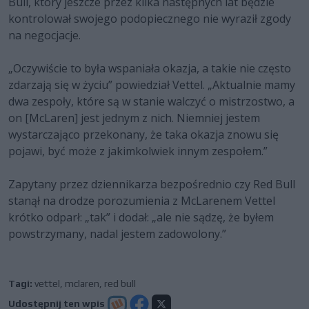
Bull, który jeszcze przez kilka następnych lat będzie
kontrolował swojego podopiecznego nie wyraził zgody
na negocjacje.
„Oczywiście to była wspaniała okazja, a takie nie często
zdarzają się w życiu” powiedział Vettel. „Aktualnie mamy
dwa zespoły, które są w stanie walczyć o mistrzostwo, a
on [McLaren] jest jednym z nich. Niemniej jestem
wystarczająco przekonany, że taka okazja znowu się
pojawi, być może z jakimkolwiek innym zespołem.”
Zapytany przez dziennikarza bezpośrednio czy Red Bull
stanął na drodze porozumienia z McLarenem Vettel
krótko odparł: „tak” i dodał: „ale nie sądzę, że byłem
powstrzymany, nadal jestem zadowolony.”
Tagi:
vettel
,
mclaren
,
red bull
Udostępnij ten wpis