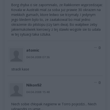
Borg chyba ci sie zapomnialo, ze Raikkonen wyprzedzajac
Kovala w Australii mial za soba juz prawie 30 okrazen na
miekkich gumach, ktore ledwo sie trzymaly. I jedynym
jego bledem bylo to, ze zaatakowal bo mial jedno
okrazenie do pitstopu (czy tam dwa). Bo watpliwe zeby
jakiemukolwiek kierowcy z tej stawki wogole sie to udala
w tej sytuacji taka sztuka.
0
atomic
04.04.2008 07:36
stracili kase
0
Nikon92
04.04.2008 15:48
Niech sobie chłopak najpierw w Torro pojeżdzi... Niech
udowodni co umie....