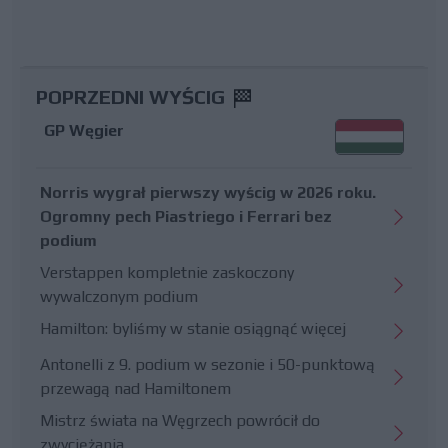
POPRZEDNI WYŚCIG
GP Węgier
Norris wygrał pierwszy wyścig w 2026 roku.
Ogromny pech Piastriego i Ferrari bez
podium
Verstappen kompletnie zaskoczony
wywalczonym podium
Hamilton: byliśmy w stanie osiągnąć więcej
Antonelli z 9. podium w sezonie i 50-punktową
przewagą nad Hamiltonem
Mistrz świata na Węgrzech powrócił do
zwyciężania