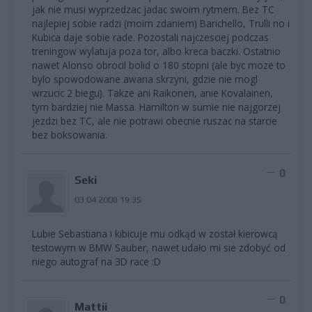
jak nie musi wyprzedzac jadac swoim rytmem. Bez TC
najlepiej sobie radzi (moim zdaniem) Barichello, Trulli no i
Kubica daje sobie rade. Pozostali najczesciej podczas
treningow wylatuja poza tor, albo kreca baczki. Ostatnio
nawet Alonso obrocil bolid o 180 stopni (ale byc moze to
bylo spowodowane awaria skrzyni, gdzie nie mogl
wrzucic 2 biegu). Takze ani Raikonen, anie Kovalainen,
tym bardziej nie Massa. Hamilton w sumie nie najgorzej
jezdzi bez TC, ale nie potrawi obecnie ruszac na starcie
bez boksowania.
0
Seki
03.04.2008 19:35
Lubie Sebastiana i kibicuje mu odkąd w został kierowcą
testowym w BMW Sauber, nawet udało mi sie zdobyć od
niego autograf na 3D race :D
0
Mattii