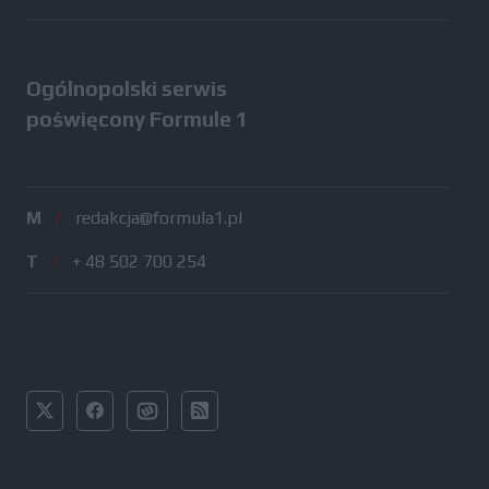
Ogólnopolski serwis
poświęcony Formule 1
M
/
redakcja@formula1.pl
T
/
+ 48 502 700 254