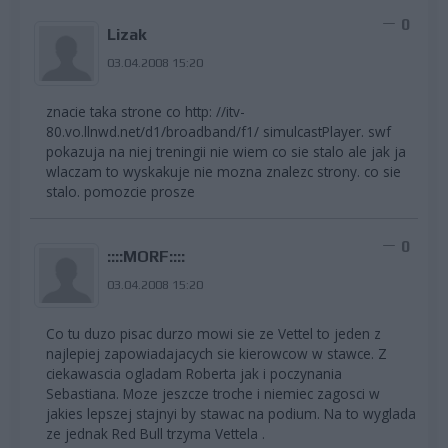
0
Lizak
03.04.2008 15:20
znacie taka strone co http: //itv-
80.vo.llnwd.net/d1/broadband/f1/ simulcastPlayer. swf
pokazuja na niej treningii nie wiem co sie stalo ale jak ja
wlaczam to wyskakuje nie mozna znalezc strony. co sie
stalo. pomozcie prosze
0
::::MORF::::
03.04.2008 15:20
Co tu duzo pisac durzo mowi sie ze Vettel to jeden z
najlepiej zapowiadajacych sie kierowcow w stawce. Z
ciekawascia ogladam Roberta jak i poczynania
Sebastiana. Moze jeszcze troche i niemiec zagosci w
jakies lepszej stajnyi by stawac na podium. Na to wyglada
ze jednak Red Bull trzyma Vettela .