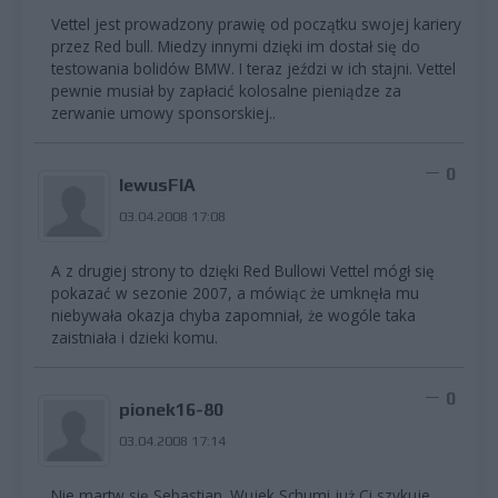
Vettel jest prowadzony prawię od początku swojej kariery
przez Red bull. Miedzy innymi dzięki im dostał się do
testowania bolidów BMW. I teraz jeździ w ich stajni. Vettel
pewnie musiał by zapłacić kolosalne pieniądze za
zerwanie umowy sponsorskiej..
0
lewusFIA
03.04.2008 17:08
A z drugiej strony to dzięki Red Bullowi Vettel mógł się
pokazać w sezonie 2007, a mówiąc że umknęła mu
niebywała okazja chyba zapomniał, że wogóle taka
zaistniała i dzieki komu.
0
pionek16-80
03.04.2008 17:14
Nie martw się Sebastian. Wujek Schumi już Ci szykuje