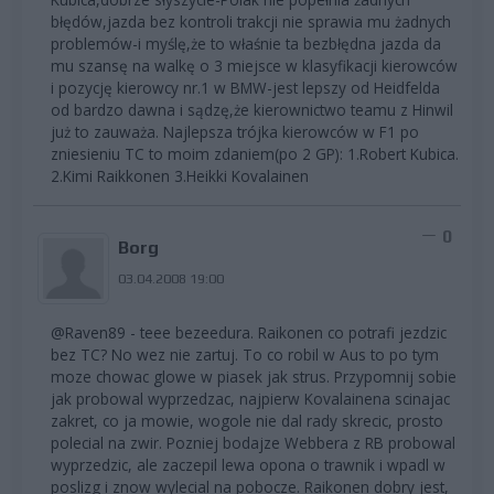
błędów,jazda bez kontroli trakcji nie sprawia mu żadnych
problemów-i myślę,że to właśnie ta bezbłędna jazda da
mu szansę na walkę o 3 miejsce w klasyfikacji kierowców
i pozycję kierowcy nr.1 w BMW-jest lepszy od Heidfelda
od bardzo dawna i sądzę,że kierownictwo teamu z Hinwil
już to zauważa. Najlepsza trójka kierowców w F1 po
zniesieniu TC to moim zdaniem(po 2 GP): 1.Robert Kubica.
2.Kimi Raikkonen 3.Heikki Kovalainen
0
Borg
03.04.2008 19:00
@Raven89 - teee bezeedura. Raikonen co potrafi jezdzic
bez TC? No wez nie zartuj. To co robil w Aus to po tym
moze chowac glowe w piasek jak strus. Przypomnij sobie
jak probowal wyprzedzac, najpierw Kovalainena scinajac
zakret, co ja mowie, wogole nie dal rady skrecic, prosto
polecial na zwir. Pozniej bodajze Webbera z RB probowal
wyprzedzic, ale zaczepil lewa opona o trawnik i wpadl w
poslizg i znow wylecial na pobocze. Raikonen dobry jest,