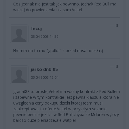
Cos jednak nie jest tak jak powinno. Jednak Red Bull ma
wiecej do powiedzenia niz sam Vettel
0
fezuj
03.04.2008 14:59
Hmmm no to mu "gratka" z przed nosa uciekła :(
0
jarko dnb 85
03.04.2008 15:04
granat88 to proste,Vettel ma wazny kontrakt z Red Bullem
i zapewne w tym kontrakcie jest pewna klauzula,ktora nie
uwzglednia ceny odkupu,dzieki ktorej team musi
zaakceptowac ta oferte.Vettel w przyszlym sezonie
pewnie bedzie jezdzil w Red Bull,chyba ze Mclaren wylozy
bardzo duze pieniadze,ale watpie!