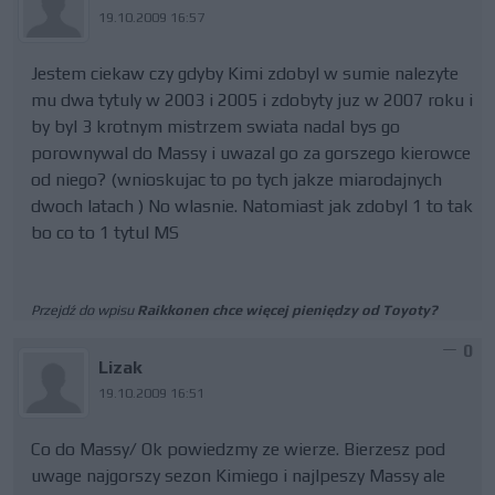
19.10.2009 16:57
Jestem ciekaw czy gdyby Kimi zdobyl w sumie nalezyte
mu dwa tytuly w 2003 i 2005 i zdobyty juz w 2007 roku i
by byl 3 krotnym mistrzem swiata nadal bys go
porownywal do Massy i uwazal go za gorszego kierowce
od niego? (wnioskujac to po tych jakze miarodajnych
dwoch latach ) No wlasnie. Natomiast jak zdobyl 1 to tak
bo co to 1 tytul MS
Przejdź do wpisu
Raikkonen chce więcej pieniędzy od Toyoty?
0
Lizak
19.10.2009 16:51
Co do Massy/ Ok powiedzmy ze wierze. Bierzesz pod
uwage najgorszy sezon Kimiego i najlpeszy Massy ale