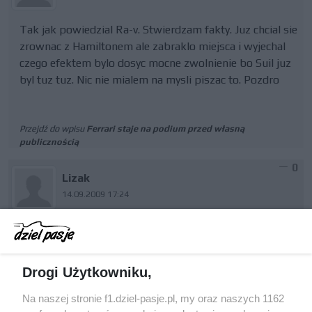
Tak jak powiedzial Ra-v. Stwierdzam fakty. Juz chcial sie
zrownac z Hamiltonem ale zabraklo miejsca i wyjechal
czego efektem bylo dosyc mocne zwolnienie bo Suil juz
byl tuz tuz. Nic nie mialem na mysli piszac to. Pozdro
Przejdź do wpisu
Ferrari staje na podium przed własną
publicznością
0
Lizak
14.09.2009 17:24
Ra-v zgadzam sie. Co do tematu. Kimi najlepszy start
gdyby nie brak miejsca wyprzedzilby Hamiltona. To
pokazuje ze Kimi bardzo dobrze startuje plus KERS i jest
Drogi Użytkowniku,
naprawde swietny start
Na naszej stronie f1.dziel-pasje.pl, my oraz naszych 1162