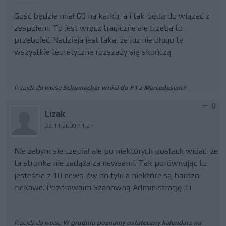
Gość będzie miał 60 na karku, a i tak będą do wiązać z
zespołem. To jest wręcz tragiczne ale trzeba to
przeboleć. Nadzieja jest taka, że już nie długo te
wszystkie teoretyczne rozszady się skończą
Przejdź do wpisu
Schumacher wróci do F1 z Mercedesem?
0
Lizak
22.11.2009 11:27
Nie żebym sie czepiał ale po niektórych postach widać, że
ta stronka nie zadąża za newsami. Tak porównując to
jesteście z 10 news-ów do tyłu a niektóre są bardzo
ciekawe. Pozdrawaim Szanowną Administrację :D
Przejdź do wpisu
W grudniu poznamy ostateczny kalendarz na