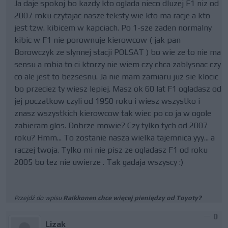
Ja daje spokoj bo kazdy kto oglada nieco dluzej F1 niz od
2007 roku czytajac nasze teksty wie kto ma racje a kto
jest tzw. kibicem w kapciach. Po 1-sze zaden normalny
kibic w F1 nie porownuje kierowcow ( jak pan
Borowczyk ze slynnej stacji POLSAT ) bo wie ze to nie ma
sensu a robia to ci ktorzy nie wiem czy chca zablysnac czy
co ale jest to bezsesnu. Ja nie mam zamiaru juz sie klocic
bo przeciez ty wiesz lepiej. Masz ok 60 lat F1 ogladasz od
jej poczatkow czyli od 1950 roku i wiesz wszystko i
znasz wszystkich kierowcow tak wiec po co ja w ogole
zabieram glos. Dobrze mowie? Czy tylko tych od 2007
roku? Hmm... To zostanie nasza wielka tajemnica yyy... a
raczej twoja. Tylko mi nie pisz ze ogladasz F1 od roku
2005 bo tez nie uwierze . Tak gadaja wszyscy :)
Przejdź do wpisu
Raikkonen chce więcej pieniędzy od Toyoty?
0
Lizak