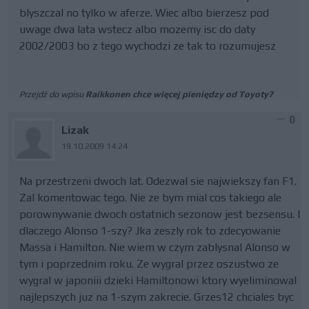
blyszczal no tylko w aferze. Wiec albo bierzesz pod
uwage dwa lata wstecz albo mozemy isc do daty
2002/2003 bo z tego wychodzi ze tak to rozumujesz
Przejdź do wpisu
Raikkonen chce więcej pieniędzy od Toyoty?
0
Lizak
19.10.2009 14:24
Na przestrzeni dwoch lat. Odezwal sie najwiekszy fan F1.
Zal komentowac tego. Nie ze bym mial cos takiego ale
porownywanie dwoch ostatnich sezonow jest bezsensu. I
dlaczego Alonso 1-szy? Jka zeszly rok to zdecyowanie
Massa i Hamilton. Nie wiem w czym zablysnal Alonso w
tym i poprzednim roku. Ze wygral przez oszustwo ze
wygral w japoniii dzieki Hamiltonowi ktory wyeliminowal
najlepszych juz na 1-szym zakrecie. Grzes12 chciales byc