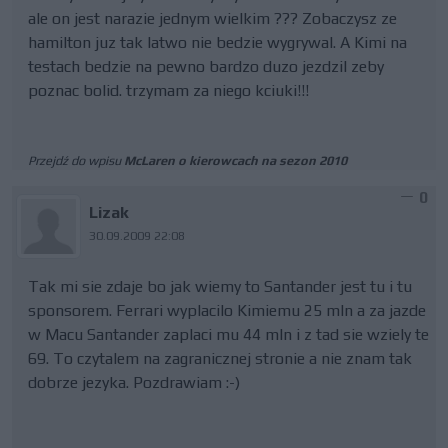
ale on jest narazie jednym wielkim ??? Zobaczysz ze
hamilton juz tak latwo nie bedzie wygrywal. A Kimi na
testach bedzie na pewno bardzo duzo jezdzil zeby
poznac bolid. trzymam za niego kciuki!!!
Przejdź do wpisu
McLaren o kierowcach na sezon 2010
0
Lizak
30.09.2009 22:08
Tak mi sie zdaje bo jak wiemy to Santander jest tu i tu
sponsorem. Ferrari wyplacilo Kimiemu 25 mln a za jazde
w Macu Santander zaplaci mu 44 mln i z tad sie wziely te
69. To czytalem na zagranicznej stronie a nie znam tak
dobrze jezyka. Pozdrawiam :-)