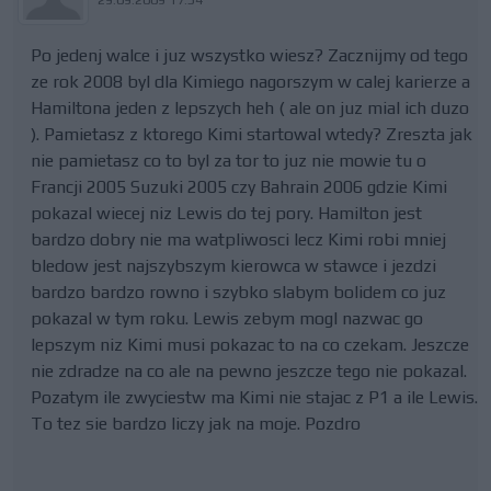
Po jedenj walce i juz wszystko wiesz? Zacznijmy od tego
ze rok 2008 byl dla Kimiego nagorszym w calej karierze a
Hamiltona jeden z lepszych heh ( ale on juz mial ich duzo
). Pamietasz z ktorego Kimi startowal wtedy? Zreszta jak
nie pamietasz co to byl za tor to juz nie mowie tu o
Francji 2005 Suzuki 2005 czy Bahrain 2006 gdzie Kimi
pokazal wiecej niz Lewis do tej pory. Hamilton jest
bardzo dobry nie ma watpliwosci lecz Kimi robi mniej
bledow jest najszybszym kierowca w stawce i jezdzi
bardzo bardzo rowno i szybko slabym bolidem co juz
pokazal w tym roku. Lewis zebym mogl nazwac go
lepszym niz Kimi musi pokazac to na co czekam. Jeszcze
nie zdradze na co ale na pewno jeszcze tego nie pokazal.
Pozatym ile zwyciestw ma Kimi nie stajac z P1 a ile Lewis.
To tez sie bardzo liczy jak na moje. Pozdro