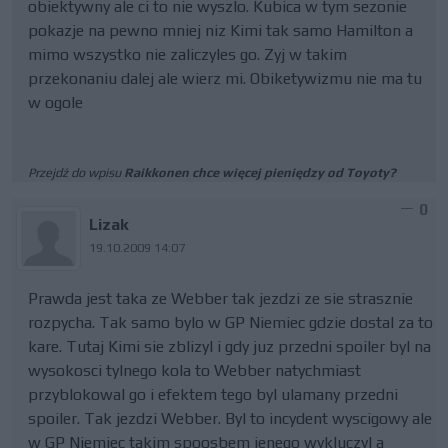
obiektywny ale ci to nie wyszlo. Kubica w tym sezonie
pokazje na pewno mniej niz Kimi tak samo Hamilton a
mimo wszystko nie zaliczyles go. Zyj w takim
przekonaniu dalej ale wierz mi. Obiketywizmu nie ma tu
w ogole
Przejdź do wpisu
Raikkonen chce więcej pieniędzy od Toyoty?
0
Lizak
19.10.2009 14:07
Prawda jest taka ze Webber tak jezdzi ze sie strasznie
rozpycha. Tak samo bylo w GP Niemiec gdzie dostal za to
kare. Tutaj Kimi sie zblizyl i gdy juz przedni spoiler byl na
wysokosci tylnego kola to Webber natychmiast
przyblokowal go i efektem tego byl ulamany przedni
spoiler. Tak jezdzi Webber. Byl to incydent wyscigowy ale
w GP Niemiec takim spoosbem jenego wykluczyl a