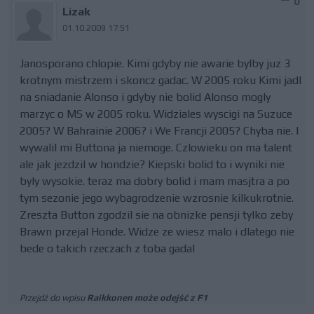
0
Lizak
01.10.2009 17:51
Janosporano chlopie. Kimi gdyby nie awarie bylby juz 3
krotnym mistrzem i skoncz gadac. W 2005 roku Kimi jadl
na sniadanie Alonso i gdyby nie bolid Alonso mogly
marzyc o MS w 2005 roku. Widziales wyscigi na Suzuce
2005? W Bahrainie 2006? i We Francji 2005? Chyba nie. I
wywalil mi Buttona ja niemoge. Czlowieku on ma talent
ale jak jezdzil w hondzie? Kiepski bolid to i wyniki nie
byly wysokie. teraz ma dobry bolid i mam masjtra a po
tym sezonie jego wybagrodzenie wzrosnie kilkukrotnie.
Zreszta Button zgodzil sie na obnizke pensji tylko zeby
Brawn przejal Honde. Widze ze wiesz malo i dlatego nie
bede o takich rzeczach z toba gadal
Przejdź do wpisu
Raikkonen może odejść z F1