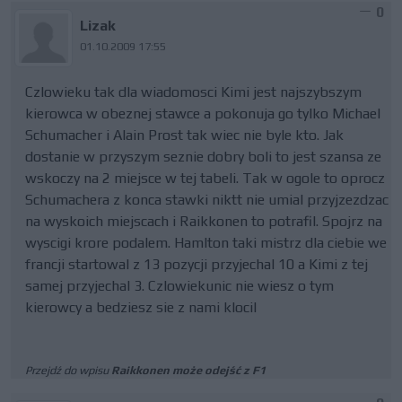
0
Lizak
01.10.2009 17:55
Czlowieku tak dla wiadomosci Kimi jest najszybszym
kierowca w obeznej stawce a pokonuja go tylko Michael
Schumacher i Alain Prost tak wiec nie byle kto. Jak
dostanie w przyszym seznie dobry boli to jest szansa ze
wskoczy na 2 miejsce w tej tabeli. Tak w ogole to oprocz
Schumachera z konca stawki niktt nie umial przyjzezdzac
na wyskoich miejscach i Raikkonen to potrafil. Spojrz na
wyscigi krore podalem. Hamlton taki mistrz dla ciebie we
francji startowal z 13 pozycji przyjechal 10 a Kimi z tej
samej przyjechal 3. Czlowiekunic nie wiesz o tym
kierowcy a bedziesz sie z nami klocil
Przejdź do wpisu
Raikkonen może odejść z F1