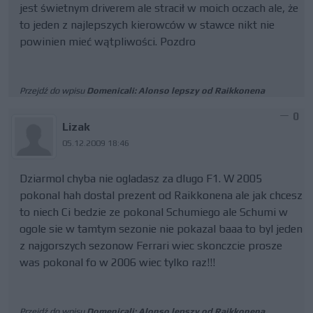
jest świetnym driverem ale stracił w moich oczach ale, że
to jeden z najlepszych kierowców w stawce nikt nie
powinien mieć wątpliwości. Pozdro
Przejdź do wpisu
Domenicali: Alonso lepszy od Raikkonena
0
Lizak
05.12.2009 18:46
Dziarmol chyba nie ogladasz za dlugo F1. W 2005
pokonal hah dostal prezent od Raikkonena ale jak chcesz
to niech Ci bedzie ze pokonal Schumiego ale Schumi w
ogole sie w tamtym sezonie nie pokazal baaa to byl jeden
z najgorszych sezonow Ferrari wiec skonczcie prosze
was pokonal fo w 2006 wiec tylko raz!!!
Przejdź do wpisu
Domenicali: Alonso lepszy od Raikkonena