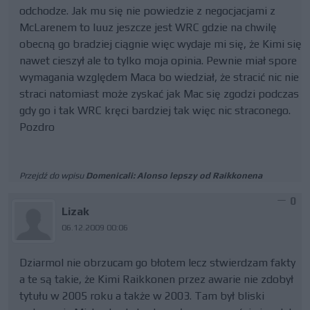
odchodze. Jak mu się nie powiedzie z negocjacjami z
McLarenem to luuz jeszcze jest WRC gdzie na chwilę
obecną go bradziej ciągnie więc wydaje mi się, że Kimi się
nawet cieszył ale to tylko moja opinia. Pewnie miał spore
wymagania względem Maca bo wiedział, że stracić nic nie
straci natomiast może zyskać jak Mac się zgodzi podczas
gdy go i tak WRC kręci bardziej tak więc nic straconego.
Pozdro
Przejdź do wpisu
Domenicali: Alonso lepszy od Raikkonena
0
Lizak
06.12.2009 00:06
Dziarmol nie obrzucam go błotem lecz stwierdzam fakty
a te są takie, że Kimi Raikkonen przez awarie nie zdobył
tytułu w 2005 roku a także w 2003. Tam był bliski