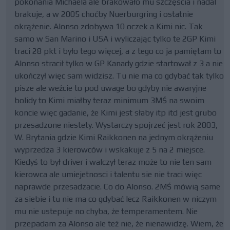
pokonania Michaela ale brakowało mu szczęścia i nadal
brakuje, a w 2005 choćby Nuerburgring i ostatnie
okrążenie. Alonso zdobywa 10 oczek a Kimi nic. Tak
samo w San Marino i USA i wyliczając tylko te 2GP Kimi
traci 28 pkt i było tego więcej, a z tego co ja pamiętam to
Alonso stracił tylko w GP Kanady gdzie startował z 3 a nie
ukończył więc sam widzisz. Tu nie ma co gdybać tak tylko
pisze ale weźcie to pod uwage bo gdyby nie awaryjne
bolidy to Kimi miałby teraz minimum 3MŚ na swoim
koncie więc gadanie, że Kimi jest słaby itp itd jest grubo
przesadzone niestety. Wystarczy spojrzeć jest rok 2003,
W. Brytania gdzie Kimi Raikkonen na jednym okrążeniu
wyprzedza 3 kierowców i wskakuje z 5 na 2 miejsce.
Kiedyś to był driver i walczył teraz może to nie ten sam
kierowca ale umiejetnosci i talentu sie nie traci więc
naprawde przesadzacie. Co do Alonso. 2MŚ mówią same
za siebie i tu nie ma co gdybać lecz Raikkonen w niczym
mu nie ustepuje no chyba, że temperamentem. Nie
przepadam za Alonso ale też nie, że nienawidzę. Wiem, że