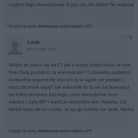
uzylem tego stwierdzenia. O jeju cos sie stalo? No wlasnie
Przejdź do wpisu
Raikkonen może odejść z F1
0
Lizak
01.10.2009 19:56
Widze ze znasz sie na F1 jak z koziej dupy traba i w tym
tkwi twoj problem. Ja wiesniaczek? Czlowieku podalem
konkretne argumenty ktorych ty w ogole nie podales i
masz do mnie sapy? Jak wiesniak to ty sie zachowujesz
bo tylko obrazasz kazdego i zero kompletnie zero
wiedzy. Czyta WP i mysli ze wszystko wie. Hahaha. Zal
takich ludzi ale co zrobic. Ja juz go karmic nie bede. Narka
Przejdź do wpisu
Raikkonen może odejść z F1