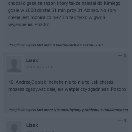
chodzi o gaze za sezon ktory takze nalezal do Kimiego
gdzie w 2008 dostal 51 mln przy 31 Alonso. No sory
chyba jest roznica co nie? To tak tylko w gwoli
wyjasnienia. Pozdro
Przejdź do wpisu
McLaren o kierowcach na sezon 2010
0
Lizak
29.09.2009 21:18
40. AndrzejOpolski hehehe nie to nie to. Jak chcesz
mozesz zgadywac dalej ale watpie czy zgadniesz. Pozdro
Przejdź do wpisu
McLaren: Nie mielibyśmy problemu z Raikkonenem
0
Lizak
29.09.2009 17:34