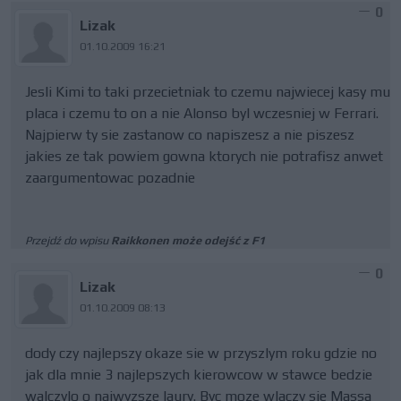
0
Lizak
01.10.2009 16:21
Jesli Kimi to taki przecietniak to czemu najwiecej kasy mu
placa i czemu to on a nie Alonso byl wczesniej w Ferrari.
Najpierw ty sie zastanow co napiszesz a nie piszesz
jakies ze tak powiem gowna ktorych nie potrafisz anwet
zaargumentowac pozadnie
Przejdź do wpisu
Raikkonen może odejść z F1
0
Lizak
01.10.2009 08:13
dody czy najlepszy okaze sie w przyszlym roku gdzie no
jak dla mnie 3 najlepszych kierowcow w stawce bedzie
walczylo o najwyzsze laury. Byc moze wlaczy sie Massa