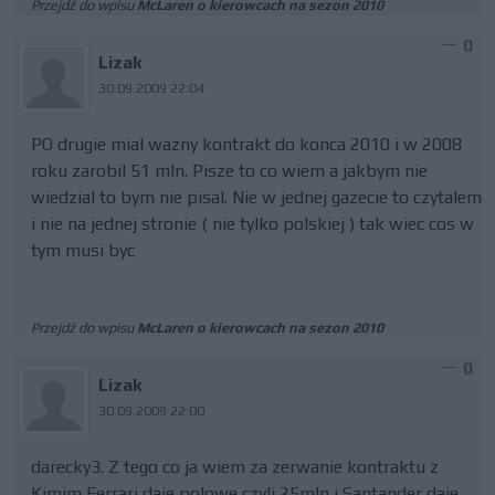
Przejdź do wpisu
McLaren o kierowcach na sezon 2010
0
Lizak
30.09.2009 22:04
PO drugie mial wazny kontrakt do konca 2010 i w 2008
roku zarobil 51 mln. Pisze to co wiem a jakbym nie
wiedzial to bym nie pisal. Nie w jednej gazecie to czytalem
i nie na jednej stronie ( nie tylko polskiej ) tak wiec cos w
tym musi byc
Przejdź do wpisu
McLaren o kierowcach na sezon 2010
0
Lizak
30.09.2009 22:00
darecky3. Z tego co ja wiem za zerwanie kontraktu z
Kimim Ferrari daje polowe czyli 25mln i Santander daje