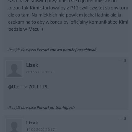
Szkoda ze stawka przysunela sie o jedno miejsce do
przou tak Kimi startowalby z P13 czyli czystej strony toru
ale co tam. Na miekkich nie powiem jechal ladnie ale ja
czekam na to aby wkoncu byl oficjalny komunikat ze Kimi
bedzie w Macu :)
Przejdź do wpisu
Ferrari znowu poniżej oczekiwań
0
Lizak
26.09.2009 13:48
@Up ---> ZOLLL.PL
Przejdź do wpisu
Ferrari po treningach
0
Lizak
14.09.2009 20:17