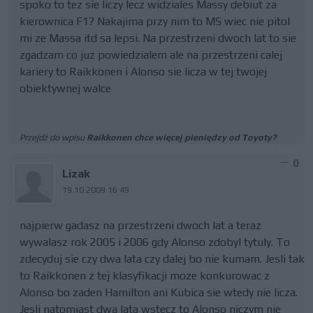
spoko to tez sie liczy lecz widziales Massy debiut za
kierownica F1? Nakajima przy nim to MS wiec nie pitol
mi ze Massa itd sa lepsi. Na przestrzeni dwoch lat to sie
zgadzam co juz powiedzialem ale na przestrzeni calej
kariery to Raikkonen i Alonso sie licza w tej twojej
obiektywnej walce
Przejdź do wpisu
Raikkonen chce więcej pieniędzy od Toyoty?
0
Lizak
19.10.2009 16:49
najpierw gadasz na przestrzeni dwoch lat a teraz
wywalasz rok 2005 i 2006 gdy Alonso zdobyl tytuly. To
zdecyduj sie czy dwa lata czy dalej bo nie kumam. Jesli tak
to Raikkonen z tej klasyfikacji moze konkurowac z
Alonso bo zaden Hamilton ani Kubica sie wtedy nie licza.
Jesli natomiast dwa lata wstecz to Alonso niczym nie