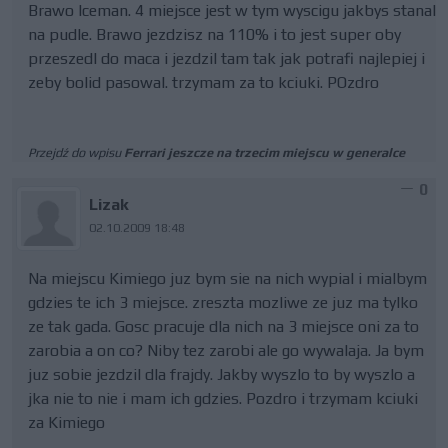
Brawo Iceman. 4 miejsce jest w tym wyscigu jakbys stanal
na pudle. Brawo jezdzisz na 110% i to jest super oby
przeszedl do maca i jezdzil tam tak jak potrafi najlepiej i
zeby bolid pasowal. trzymam za to kciuki. POzdro
Przejdź do wpisu
Ferrari jeszcze na trzecim miejscu w generalce
0
Lizak
02.10.2009 18:48
Na miejscu Kimiego juz bym sie na nich wypial i mialbym
gdzies te ich 3 miejsce. zreszta mozliwe ze juz ma tylko
ze tak gada. Gosc pracuje dla nich na 3 miejsce oni za to
zarobia a on co? Niby tez zarobi ale go wywalaja. Ja bym
juz sobie jezdzil dla frajdy. Jakby wyszlo to by wyszlo a
jka nie to nie i mam ich gdzies. Pozdro i trzymam kciuki
za Kimiego