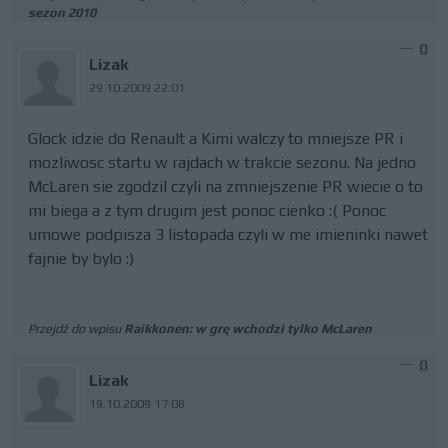
sezon 2010
0
Lizak
29.10.2009 22:01
Glock idzie do Renault a Kimi walczy to mniejsze PR i
mozliwosc startu w rajdach w trakcie sezonu. Na jedno
McLaren sie zgodzil czyli na zmniejszenie PR wiecie o to
mi biega a z tym drugim jest ponoc cienko :( Ponoc
umowe podpisza 3 listopada czyli w me imieninki nawet
fajnie by bylo :)
Przejdź do wpisu
Raikkonen: w grę wchodzi tylko McLaren
0
Lizak
19.10.2009 17:08