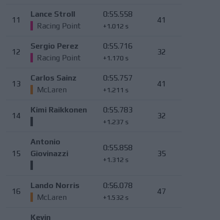
Lance Stroll
0:55.558
11
41
Racing Point
+1.012 s
Sergio Perez
0:55.716
12
32
Racing Point
+1.170 s
Carlos Sainz
0:55.757
13
41
McLaren
+1.211 s
Kimi Raikkonen
0:55.783
14
32
+1.237 s
Antonio
0:55.858
15
Giovinazzi
35
+1.312 s
Lando Norris
0:56.078
16
47
McLaren
+1.532 s
Kevin