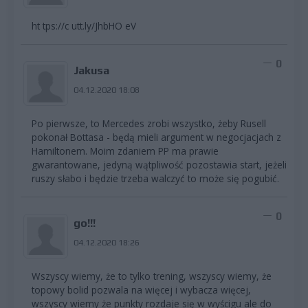
ht tps://c utt.ly/JhbHO eV
0
Jakusa
04.12.2020 18:08
Po pierwsze, to Mercedes zrobi wszystko, żeby Rusell
pokonał Bottasa - będą mieli argument w negocjacjach z
Hamiltonem. Moim zdaniem PP ma prawie
gwarantowane, jedyną wątpliwość pozostawia start, jeżeli
ruszy słabo i będzie trzeba walczyć to może się pogubić.
0
go!!!
04.12.2020 18:26
Wszyscy wiemy, że to tylko trening, wszyscy wiemy, że
topowy bolid pozwala na więcej i wybacza więcej,
wszyscy wiemy że punkty rozdaje się w wyścigu ale do