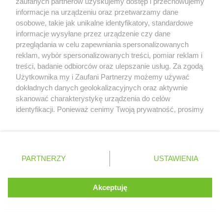
zaufanych partnerów uzyskujemy dostęp i przechowujemy
informacje na urządzeniu oraz przetwarzamy dane
osobowe, takie jak unikalne identyfikatory, standardowe
informacje wysyłane przez urządzenie czy dane
przeglądania w celu zapewniania spersonalizowanych
reklam, wybór spersonalizowanych treści, pomiar reklam i
treści, badanie odbiorców oraz ulepszanie usług. Za zgodą
Serwis internetowy, z którego korzystasz, używa plików
Użytkownika my i Zaufani Partnerzy możemy używać
cookies. Są to pliki instalowane w urządzeniach
dokładnych danych geolokalizacyjnych oraz aktywnie
końcowych osób korzystających z serwisu, w celu
skanować charakterystykę urządzenia do celów
administrowania serwisem, poprawy jakości
identyfikacji. Ponieważ cenimy Twoją prywatność, prosimy
świadczonych usług w tym dostosowania treści serwisu
o zgodę na korzystanie z tych technologii poprzez
do preferencji użytkownika, utrzymania sesji
kliknięcie „Akceptuję”. Zgoda jest dobrowolna i zawsze
użytkownika oraz dla celów statystycznych i
możesz ją zmienić/wycofać klikając przycisk ustawień
targetowania behawioralnego reklamy.
prywatności znajdujący się w lewym dolnym rogu strony
PARTNERZY
Dowiedz się więcej o naszej polityce
USTAWIENIA
. Niektóre rodzaje przetwarzania danych nie wymagają
prywatności
zgody użytkownika, ale masz prawo sprzeciwić się
takiemu przetwarzaniu. Preferencje będą miały
Akceptuję
ROZUMIEM
zastosowania tylko na tej witrynie.
Zapoznaj się z poniższymi informacjami, abyś mógł