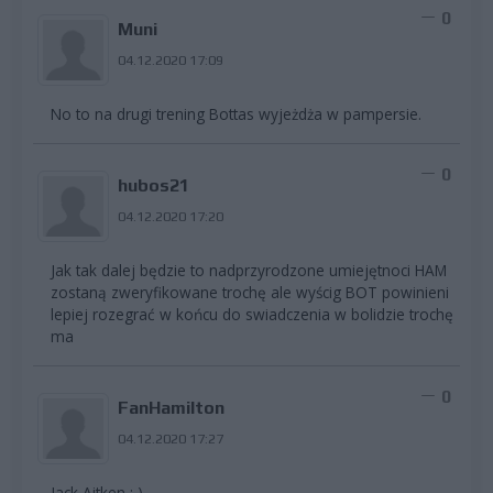
0
Muni
04.12.2020 17:09
No to na drugi trening Bottas wyjeżdża w pampersie.
0
hubos21
04.12.2020 17:20
Jak tak dalej będzie to nadprzyrodzone umiejętnoci HAM
zostaną zweryfikowane trochę ale wyścig BOT powinieni
lepiej rozegrać w końcu do swiadczenia w bolidzie trochę
ma
0
FanHamilton
04.12.2020 17:27
Jack Aitken :-)