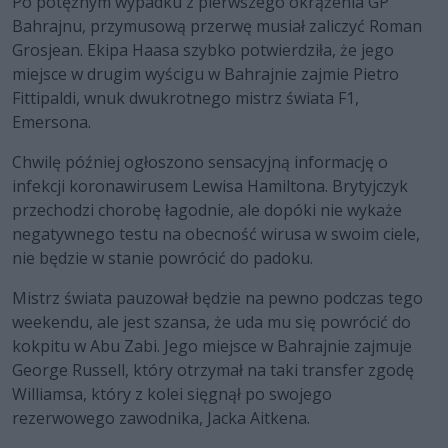
Po potężnym wypadku z pierwszego okrążenia GP
Bahrajnu, przymusową przerwę musiał zaliczyć Roman
Grosjean. Ekipa Haasa szybko potwierdziła, że jego
miejsce w drugim wyścigu w Bahrajnie zajmie Pietro
Fittipaldi, wnuk dwukrotnego mistrz świata F1,
Emersona.
Chwilę później ogłoszono sensacyjną informację o
infekcji koronawirusem Lewisa Hamiltona. Brytyjczyk
przechodzi chorobę łagodnie, ale dopóki nie wykaże
negatywnego testu na obecność wirusa w swoim ciele,
nie będzie w stanie powrócić do padoku.
Mistrz świata pauzował będzie na pewno podczas tego
weekendu, ale jest szansa, że uda mu się powrócić do
kokpitu w Abu Zabi. Jego miejsce w Bahrajnie zajmuje
George Russell, który otrzymał na taki transfer zgodę
Williamsa, który z kolei sięgnął po swojego
rezerwowego zawodnika, Jacka Aitkena.