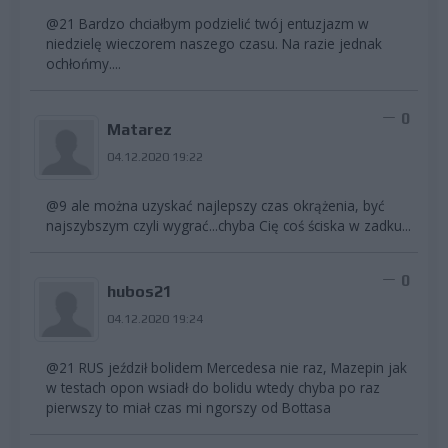
@21 Bardzo chciałbym podzielić twój entuzjazm w
niedzielę wieczorem naszego czasu. Na razie jednak
ochłońmy....
0
Matarez
04.12.2020 19:22
@9 ale można uzyskać najlepszy czas okrążenia, być
najszybszym czyli wygrać...chyba Cię coś ściska w zadku...
0
hubos21
04.12.2020 19:24
@21 RUS jeździł bolidem Mercedesa nie raz, Mazepin jak
w testach opon wsiadł do bolidu wtedy chyba po raz
pierwszy to miał czas mi ngorszy od Bottasa