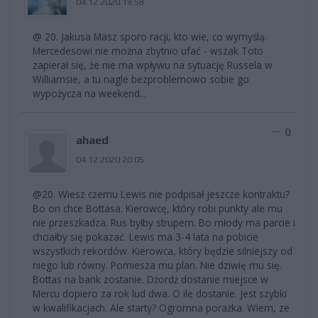
04.12.2020 19:58
@ 20. Jakusa Masz sporo racji, kto wie, co wymyślą.
Mercedesowi nie można zbytnio ufać - wszak Toto
zapierał się, że nie ma wpływu na sytuację Russela w
Williamsie, a tu nagle bezproblemowo sobie go
wypożycza na weekend...
0
ahaed
04.12.2020 20:05
@20. Wiesz czemu Lewis nie podpisał jeszcze kontraktu?
Bo on chce Bottasa. Kierowcę, który robi punkty ale mu
nie przeszkadza. Rus byłby strupem. Bo młody ma parcie i
chciałby się pokazać. Lewis ma 3-4 lata na pobicie
wszystkich rekordów. Kierowca, który będzie silniejszy od
niego lub równy. Pomiesza mu plan. Nie dziwię mu się.
Bottas na bank zostanie. Dżordż dostanie miejsce w
Mercu dopiero za rok lud dwa. O ile dostanie. Jest szybki
w kwalifikacjach. Ale starty? Ogromna porażka. Wiem, ze