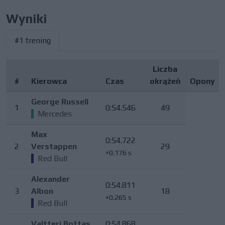
Wyniki
#1 trening
Liczba
#
Kierowca
Czas
okrążeń
Opony
George Russell
1
0:54.546
49
Mercedes
Max
0:54.722
2
Verstappen
29
+0.176 s
Red Bull
Alexander
0:54.811
3
Albon
18
+0.265 s
Red Bull
Valtteri Bottas
0:54.868