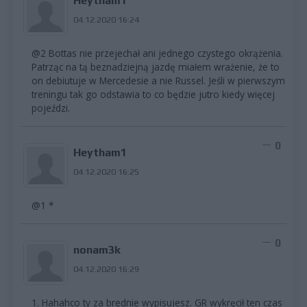
Heytham1
04.12.2020 16:24
@2 Bottas nie przejechał ani jednego czystego okrążenia.
Patrząc na tą beznadziejną jazdę miałem wrażenie, że to
on debiutuje w Mercedesie a nie Russel. Jeśli w pierwszym
treningu tak go odstawia to co będzie jutro kiedy więcej
pojeździ.
0
Heytham1
04.12.2020 16:25
@1 *
0
nonam3k
04.12.2020 16:29
1. Hahahco ty za brednie wypisujesz. GR wykręcił ten czas