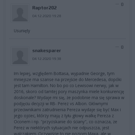
0
Raptor202
04.12.2020 19:28
Usunięty
0
snakesparer
04.12.2020 19:38
Im lepiej, względem Bottasa, wypadnie George, tym
mniejsze ma szanse na przejście do Mercedesa, dopóki
jest tam Hamilton. No bo po co Lewisowi nerwy, jak w
2016, skoro od tamtej pory maszynka miele konkurencję
doskonale? Wydaje mi się, że podobnie ma się sprawa w
podjęciu decyzji w RB- Perez vs Albon. Głównymi
przeciwnikami zatrudnienia Pereza wydaje się być Max i
jego ojciec, którzy mają z tyłu głowy walkę Pereza z
Oconem i np. "przyciskanie do ściany", co oznacza, że
Perez w niektórych sytuacjach nie odpuszcza, jest
walczakiem. Oczywiście to nie poziom Maxa, ale w