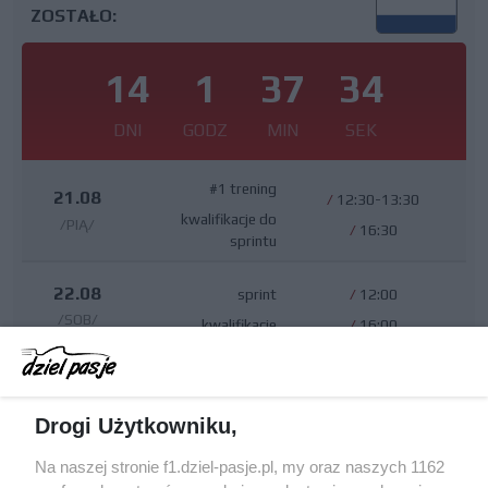
ZOSTAŁO:
14
1
37
33
DNI
GODZ
MIN
SEK
#1 trening
21.08
/
12:30-13:30
kwalifikacje do
/PIĄ/
/
16:30
sprintu
22.08
sprint
/
12:00
/SOB/
kwalifikacje
/
16:00
23.08
wyścig
/
15:00
/NIE/
Drogi Użytkowniku,
Na naszej stronie f1.dziel-pasje.pl, my oraz naszych 1162