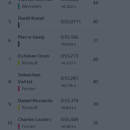
4
44
Mercedes
+0.322 s
Daniił Kwiat
5
0:55.0111
40
Pierre Gasly
0:55.166
6
37
+0.620 s
Esteban Ocon
0:55.273
7
49
Renault
+0.727 s
Sebastian
0:55.281
8
Vettel
40
+0.735 s
Ferrari
Daniel Ricciardo
0:55.379
9
39
Renault
+0.833 s
Charles Leclerc
0:55.449
10
35
Ferrari
+0.903 s