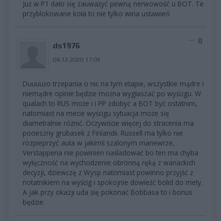
Już w P1 dało się zauważyć pewną nerwowość u BOT. Te
przyblokowane koła to nie tylko wina ustawień
0
ds1976
04.12.2020 17:09
Duuuużo trzepania o nic na tym etapie, wszystkie mądre i
niemądre opinie będzie można wygłaszać po wyścigu. W
qualach to RUS może i i PP zdobyć a BOT być ostatnim,
natomiast na mecie wyścigu sytuacja może się
diametralnie różnić. Oczywiście więcej do stracenia ma
pocieszny grubasek z Finlandii. Russell ma tylko nie
rozpieprzyć auta w jakimś szalonym manewrze,
Verstappena nie powinien naśladować bo ten ma chyba
wyłączność na wychodzenie obronną ręką z wariackich
decyzji, dziewczę z Wysp natomiast powinno przyjść z
notatnikiem na wyścig i spokojnie dowieźć bolid do mety.
A jak przy okazji uda się pokonać Bobbasa to i bonus
będzie.