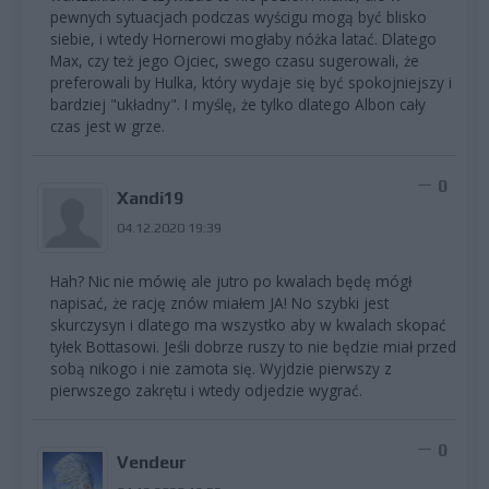
pewnych sytuacjach podczas wyścigu mogą być blisko
siebie, i wtedy Hornerowi mogłaby nóżka latać. Dlatego
Max, czy też jego Ojciec, swego czasu sugerowali, że
preferowali by Hulka, który wydaje się być spokojniejszy i
bardziej "układny". I myślę, że tylko dlatego Albon cały
czas jest w grze.
0
Xandi19
04.12.2020 19:39
Hah? Nic nie mówię ale jutro po kwalach będę mógł
napisać, że rację znów miałem JA! No szybki jest
skurczysyn i dlatego ma wszystko aby w kwalach skopać
tyłek Bottasowi. Jeśli dobrze ruszy to nie będzie miał przed
sobą nikogo i nie zamota się. Wyjdzie pierwszy z
pierwszego zakrętu i wtedy odjedzie wygrać.
0
Vendeur