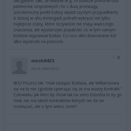
uwzględnić fakt, że właśnie w g...m bolidzie pokonał obu
partnerów zespołowych i to z dużą przewagą
(zeszłoroczny punkt Kubicy wpadł czystym przypadkiem).
A dzisiaj w obu treningach potrafił wykręcić nie tylko
najlepsze czasy, które oczywiście nie mają większego
znaczenia, ale wystarczyło popatrzeć co w tym samym
bolidzie wyprawiał Bottas. Co rusz albo blokowanie kół
albo wycieczki na pobocze.
0
mirek8423
04.12.2020 20:51
@32 Piszesz tak "miał zastąpić Bottasa, ale Williamsowa
się na to nie zgodziła upierając się że ma ważny kontrakt."
Człowieku jak Merc by chciał tak na serio Dżordża to by go
miał, nie ma takich kontraktów których nie da sie
rozwiązać, ale o tym wiesz conie?