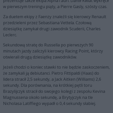
prezentuje także ekipa AlphaTauri. Daniił Kwiat wykręcił
w pierwszym treningu piąty, a Pierre Gasly, szósty czas.
Za duetem ekipy z Faenzy znaleźli się kierowcy Renault
przedzieleni przez Sebastiana Vettela. Czołową
dziesiątkę zamykał drugi zawodnik Scuderii, Charles
Leclerc.
Sekundową stratę do Russella po pierwszych 90
minutach jazdy zaliczyli kierowcy Racing Point, którzy
otwierali drugą dziesiątkę zawodników.
Jeżeli chodzi o koniec stawki to nie będzie zaskoczeniem,
że zamykali ją debiutanci. Pietro Fittipaldi (Haas) do
lidera stracił 2,5 sekundy, a Jack Aitken (Williams) 2,6
sekundy. Dla porównania, na krótkiej pętli toru
Brazylijczyk stracił do swojego kolegi z zespołu Kevina
Magnussena około sekundę, a Brytyjczyk na tle
Nicholasa Latiffiego wypadł o 0,4 sekundy słabiej.