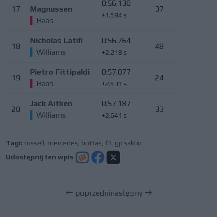
0:56.130
17
Magnussen
37
+1.584 s
Haas
Nicholas Latifi
0:56.764
18
48
Williams
+2.218 s
Pietro Fittipaldi
0:57.077
19
24
Haas
+2.531 s
Jack Aitken
0:57.187
20
33
Williams
+2.641 s
Tagi:
russell
,
mercedes
,
bottas
,
f1
,
gp sakhir
Udostępnij ten wpis
poprzedni
następny