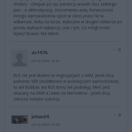
cholery - chłopak po raz pierwszy wsiadł i bez żadnego
pier... o aklimatyzacji, zrozumieniu auta, konieczności
innego wprowadzenia opon w okno pracy niż w
williamsie, tłoku na torze, wybojów w drugim sektorze po
prostu wykręcił najlepszy czas i tyle. Co mógł zrobić
lepiej? Brawo. Ma talent.
0
ds1976
04.12.2020 18:41
RUS nie jest atutem w negocjacjach z HAM. Jeżeli chcą
pokonać VER (dodatkowo w wolniejszym samochodzie)
to ani Bobbas ani RUS temu nie podołają. Merc jest
skazany na HAM a Lewis na Mercedesa - jeżeli chcą
odnosić kolejne sukcesy.
0
johan24
04.12.2020 19:02