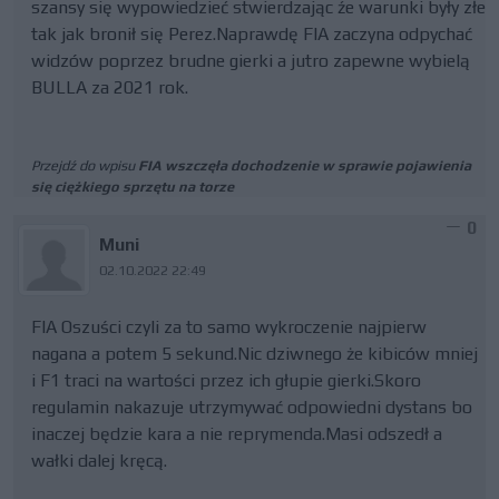
szansy się wypowiedzieć stwierdzając źe warunki były złe
tak jak bronił się Perez.Naprawdę FIA zaczyna odpychać
widzów poprzez brudne gierki a jutro zapewne wybielą
BULLA za 2021 rok.
Przejdź do wpisu
FIA wszczęła dochodzenie w sprawie pojawienia
się ciężkiego sprzętu na torze
0
Muni
02.10.2022 22:49
FIA Oszuści czyli za to samo wykroczenie najpierw
nagana a potem 5 sekund.Nic dziwnego że kibiców mniej
i F1 traci na wartości przez ich głupie gierki.Skoro
regulamin nakazuje utrzymywać odpowiedni dystans bo
inaczej będzie kara a nie reprymenda.Masi odszedł a
wałki dalej kręcą.