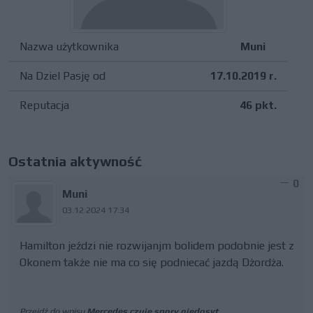
Nazwa użytkownika
Muni
Na Dziel Pasję od
17.10.2019 r.
Reputacja
46 pkt.
Ostatnia aktywność
0
Muni
03.12.2024 17:34
Hamilton jeździ nie rozwijanjm bolidem podobnie jest z
Okonem także nie ma co się podniecać jazdą Dżordża.
Przejdź do wpisu
Mercedes czuje spory niedosyt