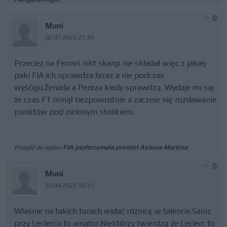
0
Muni
02.07.2023 21:30
Przecież na Ferrari nikt skargi nie składał więc z jakiej
paki FIA ich sprawdza teraz a nie podczas
wyśćigu.Żenada a Pereza kiedy sprawdzą .Wydaje mi się
że czas F1 minął bezpowrotnie a zacznie się rozdawanie
punktów pod zielonym stolikiem.
Przejdź do wpisu
FIA podtrzymała protest Astona Martina
0
Muni
30.04.2023 18:31
Właśnie na takich torach widać różnicę w talencie.Sainz
przy Leclercu to amator.Niektórzy twierdzą że Leclerc to