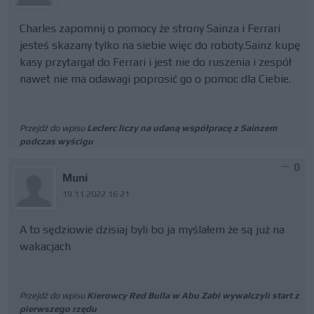
Charles zapomnij o pomocy że strony Sainza i Ferrari
jesteś skazany tylko na siebie więc do roboty.Sainz kupę
kasy przytargał do Ferrari i jest nie do ruszenia i zespół
nawet nie ma odawagi poprosić go o pomoc dla Ciebie.
Przejdź do wpisu
Leclerc liczy na udaną współpracę z Sainzem
podczas wyścigu
0
Muni
19.11.2022 16:21
A to sędziowie dzisiaj byli bo ja myślałem że są już na
wakacjach
Przejdź do wpisu
Kierowcy Red Bulla w Abu Zabi wywalczyli start z
pierwszego rzędu