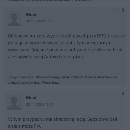
0
Muni
30.11.2024 17:25
Gówniany tor zero wyprzedzeń nawet przy DRS .I jeszcze
do tego w nocy nie wiem co oni z tymi wieczornymi
wyścigami .Ściganie powinno odbywać się tylko w dzień
ale najwidoczniej Araby dobrze płacą.
Przejdź do wpisu
McLaren sięgnął po dublet. Norris efektownie
oddał zwycięstwo Piastriemu
0
Muni
03.11.2024 13:53
W tym przypadku ma absolutną rację. Sędziowie dali
ciała a może FIA.