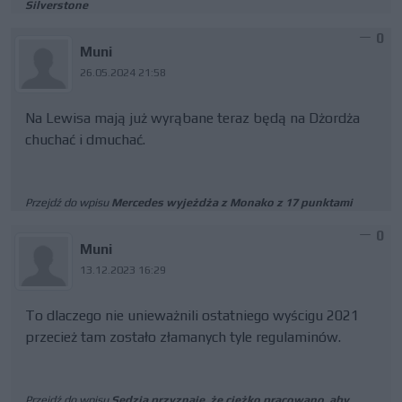
Silverstone
0
Muni
26.05.2024 21:58
Na Lewisa mają już wyrąbane teraz będą na Dżordża
chuchać i dmuchać.
Przejdź do wpisu
Mercedes wyjeżdża z Monako z 17 punktami
0
Muni
13.12.2023 16:29
To dlaczego nie unieważnili ostatniego wyścigu 2021
przecież tam zostało złamanych tyle regulaminów.
Przejdź do wpisu
Sędzia przyznaje, że ciężko pracowano, aby