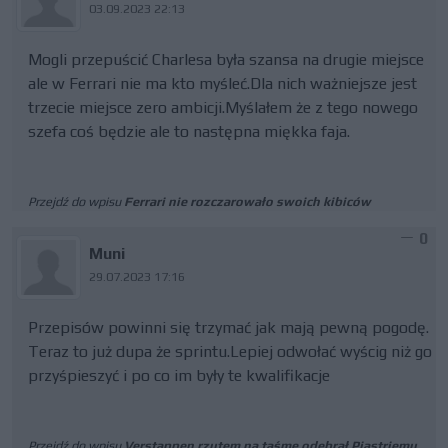
03.09.2023 22:13
Mogli przepuścić Charlesa była szansa na drugie miejsce
ale w Ferrari nie ma kto myśleć.Dla nich ważniejsze jest
trzecie miejsce zero ambicji.Myślałem że z tego nowego
szefa coś będzie ale to następna miękka faja.
Przejdź do wpisu
Ferrari nie rozczarowało swoich kibiców
0
Muni
29.07.2023 17:16
Przepisów powinni się trzymać jak mają pewną pogodę.
Teraz to już dupa że sprintu.Lepiej odwołać wyścig niż go
przyśpieszyć i po co im były te kwalifikacje
Przejdź do wpisu
Verstappen rzutem na taśmę odebrał Piastriemu