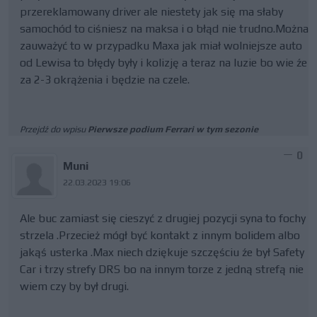
przereklamowany driver ale niestety jak się ma słaby
samochód to ciśniesz na maksa i o błąd nie trudno.Można
zauważyć to w przypadku Maxa jak miał wolniejsze auto
od Lewisa to błędy były i kolizję a teraz na luzie bo wie źe
za 2-3 okrążenia i będzie na czele.
Przejdź do wpisu
Pierwsze podium Ferrari w tym sezonie
0
Muni
22.03.2023 19:06
Ale buc zamiast się cieszyć z drugiej pozycji syna to fochy
strzela .Przecież mógł być kontakt z innym bolidem albo
jakąś usterka .Max niech dziękuje szczęściu źe był Safety
Car i trzy strefy DRS bo na innym torze z jedną strefą nie
wiem czy by był drugi.