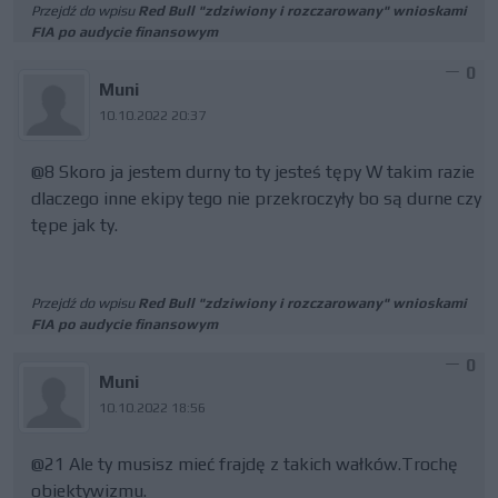
Przejdź do wpisu
Red Bull "zdziwiony i rozczarowany" wnioskami
FIA po audycie finansowym
0
Muni
10.10.2022 20:37
@8 Skoro ja jestem durny to ty jesteś tępy W takim razie
dlaczego inne ekipy tego nie przekroczyły bo są durne czy
tępe jak ty.
Przejdź do wpisu
Red Bull "zdziwiony i rozczarowany" wnioskami
FIA po audycie finansowym
0
Muni
10.10.2022 18:56
@21 Ale ty musisz mieć frajdę z takich wałków.Trochę
obiektywizmu.