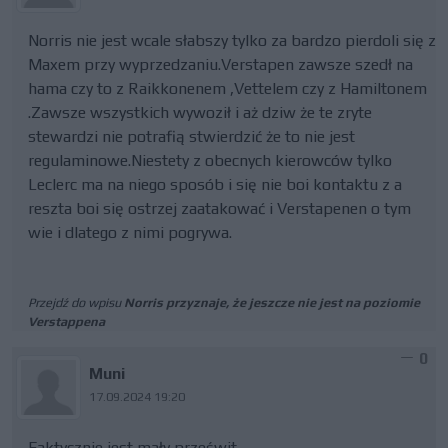
Norris nie jest wcale słabszy tylko za bardzo pierdoli się z
Maxem przy wyprzedzaniu.Verstapen zawsze szedł na
hama czy to z Raikkonenem ,Vettelem czy z Hamiltonem
.Zawsze wszystkich wywoził i aż dziw że te zryte
stewardzi nie potrafią stwierdzić że to nie jest
regulaminowe.Niestety z obecnych kierowców tylko
Leclerc ma na niego sposób i się nie boi kontaktu z a
reszta boi się ostrzej zaatakować i Verstapenen o tym
wie i dlatego z nimi pogrywa.
Przejdź do wpisu
Norris przyznaje, że jeszcze nie jest na poziomie
Verstappena
0
Muni
17.09.2024 19:20
Faktycznie jest mały prześwit.