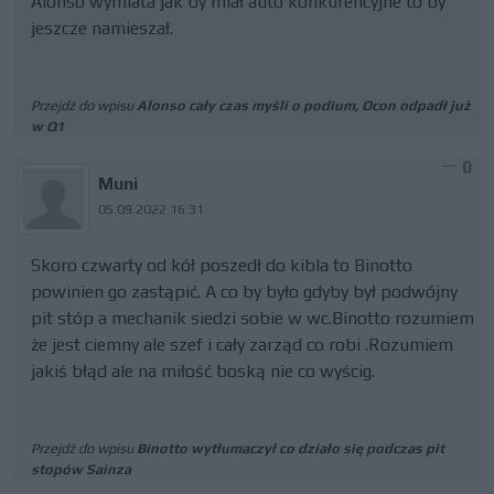
Alonso wymiata jak by miał auto konkurencyjne to by
jeszcze namieszał.
Przejdź do wpisu
Alonso cały czas myśli o podium, Ocon odpadł już
w Q1
0
Muni
05.09.2022 16:31
Skoro czwarty od kół poszedł do kibla to Binotto
powinien go zastąpić. A co by było gdyby był podwójny
pit stóp a mechanik siedzi sobie w wc.Binotto rozumiem
że jest ciemny ale szef i cały zarząd co robi .Rozumiem
jakiś błąd ale na miłość boską nie co wyścig.
Przejdź do wpisu
Binotto wytłumaczył co działo się podczas pit
stopów Sainza