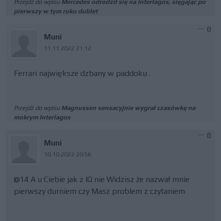
Przejdź do wpisu
Mercedes odrodził się na Interlagos, sięgając po
pierwszy w tym roku dublet
0
Muni
11.11.2022 21:12
Ferrari największe dzbany w paddoku .
Przejdź do wpisu
Magnussen sensacyjnie wygrał czasówkę na
mokrym Interlagos
0
Muni
10.10.2022 20:56
@14 A u Ciebie jak z IQ nie Widzisz że nazwał mnie
pierwszy durniem czy Masz problem z czytaniem