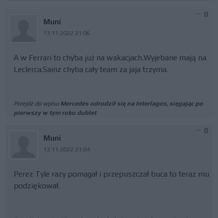
0
Muni
13.11.2022 21:06
A w Ferrari to chyba już na wakacjach.Wyjebane mają na
Leclerca.Sainz chyba cały team za jaja trzyma.
Przejdź do wpisu
Mercedes odrodził się na Interlagos, sięgając po
pierwszy w tym roku dublet
0
Muni
13.11.2022 21:04
Perez Tyle razy pomagał i przepuszczał buca to teraz mu
podziękował.