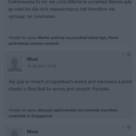
traktowania to nic nie zrobi.Mieliście przykład Alonso gdy
go olali bo dla nich najważniejszy był Hamilton nie
ujmując nic Lewisowi.
Przejdź do wpisu
Marko: patrząc na przykład Gasly'ego, Perez
potrzebuje zmiany zespołu
0
Muni
16.09.2023 19:58
Alę jaja w innych przypadkach winny jest kierowca a jeżeli
chodzi o Red Bull to winny jest zespół. Parodia.
Przejdź do wpisu
Decyzje sędziowskie nie zmieniły wyników
czasówki w Singapurze
0
Muni