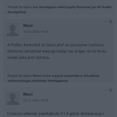
Przejdź do wpisu
Jos Verstappen wbił szpilę Perezowi po GP Arabii
Saudyjskiej
0
Muni
18.03.2023 19:35
A Potter twierdził że Sainz jest na poziomie Leclerca
któremu utrudniał wyścigi każąc się ścigać no to teraz
widać jaka jest różnica.
Przejdź do wpisu
Perez znów wygrał czasówkę w Dżuddzie,
wykorzystując problemy Verstappena
0
Muni
20.12.2022 19:39
Cenzura właśnie zawitała do F1.A gdzie demokracja i