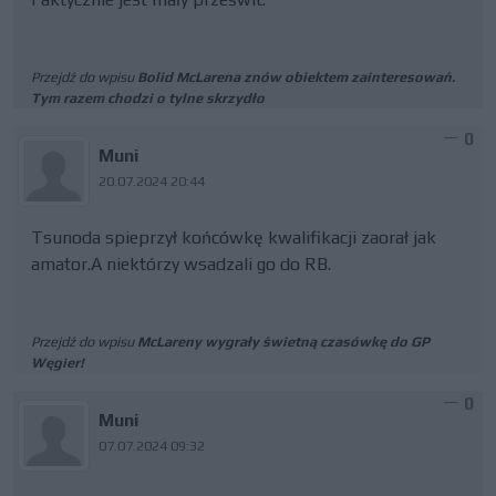
Przejdź do wpisu
Bolid McLarena znów obiektem zainteresowań.
Tym razem chodzi o tylne skrzydło
0
Muni
20.07.2024 20:44
Tsunoda spieprzył końcówkę kwalifikacji zaorał jak
amator.A niektórzy wsadzali go do RB.
Przejdź do wpisu
McLareny wygrały świetną czasówkę do GP
Węgier!
0
Muni
07.07.2024 09:32