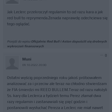
Jak Leclerc przekroczył regulamin to od razu kara a jak
red bull to reprymenda.Żenada naprawdę odechciewa się
tego oglądać.
Przejdź do wpisu
Oficjalnie: Red Bull i Aston dopuścili się drobnych
wykroczeń finansowych
0
Muni
09.10.2022 20:00
Ostatni wyścig poprzedniego roku jakoś próbowałem
analizować za i przeciw ale teraz na chłodno stwierdzam
że FIA śmierdzi mi REED BULLEM.Teraz od razu nałożyli
5s. kary dla Leclerca a tydzień temu Perez złamał dwa
razy regulamin i zastanawiali się pięć godzin i
postanowili wysłuchać Pereza a Leclerc nie miał nawet