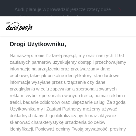
Audi planuje wprowadzić jeszcze cztery duże
pakiety poprawek w 2026 roku
Gasly dołączył do krytyki obecnych
samochodów F1
McCullough opuści Astona Martina z końcem
Drogi Użytkowniku,
2026 roku
Na naszej stronie f1.dziel-pasje.pl, my oraz naszych 1160
Poszkodowani kibice z GP Las Vegas 2023
zaufanych partnerów uzyskujemy dostęp i przechowujemy
otrzymają częściowy zwrot pieniędzy
informacje na urządzeniu oraz przetwarzamy dane
osobowe, takie jak unikalne identyfikatory, standardowe
Bottas z kolejnymi sukcesami w kolarstwie
informacje wysyłane przez urządzenie czy dane
przeglądania w celu zapewniania spersonalizowanych
reklam, wybór spersonalizowanych treści, pomiar reklam i
treści, badanie odbiorców oraz ulepszanie usług. Za zgodą
© 2004 - 2026 GPmedia
Polityka prywatności
Serwis internetowy, z którego korzystasz, używa plików
Użytkownika my i Zaufani Partnerzy możemy używać
cookies. Są to pliki instalowane w urządzeniach
Kopiowanie treści bez
dokładnych danych geolokalizacyjnych oraz aktywnie
końcowych osób korzystających z serwisu, w celu
skanować charakterystykę urządzenia do celów
zgody autorów zabronione.
administrowania serwisem, poprawy jakości
identyfikacji. Ponieważ cenimy Twoją prywatność, prosimy
świadczonych usług w tym dostosowania treści serwisu
o zgodę na korzystanie z tych technologii poprzez