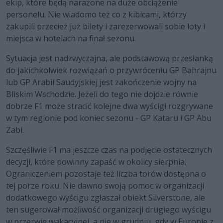
ekip, które będą narażone na duże obciążenie
personelu. Nie wiadomo też co z kibicami, którzy
zakupili przecież już bilety i zarezerwowali sobie loty i
miejsca w hotelach na finał sezonu.
Sytuacja jest nadzwyczajna, ale podstawową przesłanką
do jakichkolwiek rozwiązań o przywróceniu GP Bahrajnu
lub GP Arabii Saudyjskiej jest zakończenie wojny na
Bliskim Wschodzie. Jeżeli do tego nie dojdzie równie
dobrze F1 może stracić kolejne dwa wyścigi rozgrywane
w tym regionie pod koniec sezonu - GP Kataru i GP Abu
Zabi.
Szczęśliwie F1 ma jeszcze czas na podjęcie ostatecznych
decyzji, które powinny zapaść w okolicy sierpnia.
Ograniczeniem pozostaje też liczba torów dostępna o
tej porze roku. Nie dawno swoją pomoc w organizacji
dodatkowego wyścigu zgłaszał obiekt Silverstone, ale
ten sugerował możliwość organizacji drugiego wyścigu
w przerwie wakacyjnej, a nie w grudniu, gdy w Europie z