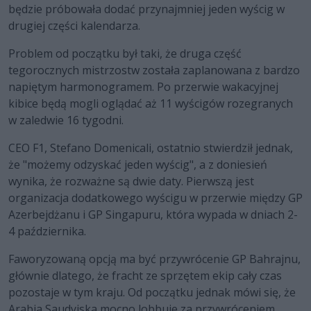
będzie próbowała dodać przynajmniej jeden wyścig w
drugiej części kalendarza.
Problem od początku był taki, że druga część
tegorocznych mistrzostw została zaplanowana z bardzo
napiętym harmonogramem. Po przerwie wakacyjnej
kibice będą mogli oglądać aż 11 wyścigów rozegranych
w zaledwie 16 tygodni.
CEO F1, Stefano Domenicali, ostatnio stwierdził jednak,
że "możemy odzyskać jeden wyścig", a z doniesień
wynika, że rozważne są dwie daty. Pierwszą jest
organizacja dodatkowego wyścigu w przerwie między GP
Azerbejdżanu i GP Singapuru, która wypada w dniach 2-
4 października.
Faworyzowaną opcją ma być przywrócenie GP Bahrajnu,
głównie dlatego, że fracht ze sprzętem ekip cały czas
pozostaje w tym kraju. Od początku jednak mówi się, że
Arabia Saudyjska mocno lobbuje za przywróceniem