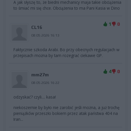
A jak słyszę to, że biedni mechanicy maja takie obciążenia
to śmiać mi się chce. Obciążenia to ma Pani Kasia w Dino
1
0
CL16
08.05.2026 16:13
Faktycznie szkoda Arabi. Bo przy obecnych regulacjach w
przepisach można by tam rozegrać ciekawe GP.
4
0
mm27m
08.05.2026 16:22
odzyskać? czyli.... kasa!
niekoszernie by było nie zarobić jeśli można, a już trochę
pieniążków przeszło bokiem przez atak państwa 404 na
Iran...