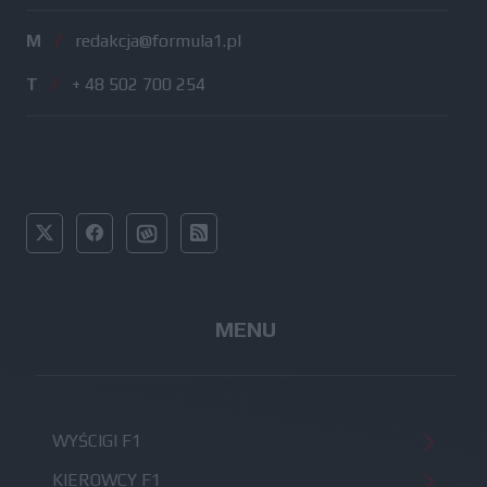
M
/
redakcja@formula1.pl
T
/
+ 48 502 700 254
MENU
WYŚCIGI F1
KIEROWCY F1