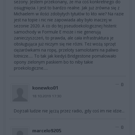
sezony. Jestem przekonany, że ma coś konkretnego do
osiągnięcia. I jest to bardzo realne. Jak już zrówna się z
Michaelem w ilości zdobytych tytułów to kto wie? Na razie
jest na topie i nic nie zapowiada aby było inaczej w
sezonie 2020. A co do tej pseudoekologicznej histerii:
samochody w Formule E może i nie generują
zanieczyszczeń, to prawda, ale cała infrastruktura je
obsługująca już niczym się nie różni. Też wożą sprzęt
ciężarówkami na ropę, przeloty samolotami na paliwo
lotnicze..... To tak jak kiedyś Bridgestone pomalowało
opony zielonym paskiem bo to niby takie
proekologiczne.....
0
konewko01
18.10.2019 17:30
Dojrzali ludzie nie jęczą przez radio, gdy coś im nie idzie...
0
marcelo9205