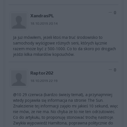
0
XandrasPL
18.10.2019 20:14
Ja już mówiłem, jeżeli ktoś ma truć środowisko to
samochody wyścigowe różnych serii, których łącznie
razem może być z 500-1000. Co to da skoro po drogach
jeździ kilka miliardów kopciuchów.
0
Raptor202
18.10.2019 22:19
@10 29 czerwca (bardzo świeży temat), a przynajmniej
wtedy pojawiła się informacja na stronie The Sun.
Znalezienie tej informacji zajęło mi jakieś 10 sekund, więc
nie mów, że nie ma. No chyba że to nie ten odrzutowiec.
Co do artykułu, to proponuję stonować trochę nastroje.
Zwykła wypowiedź Hamiltona, poprawna politycznie do