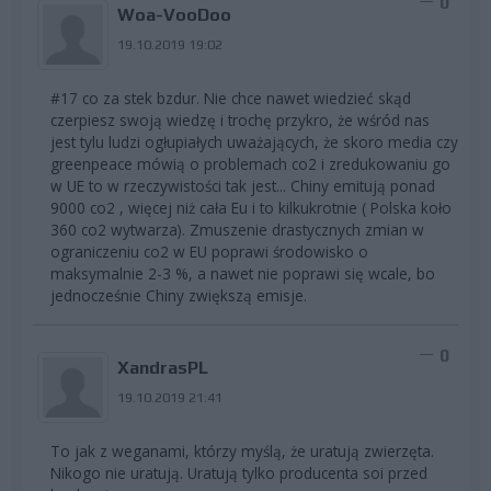
0
Woa-VooDoo
19.10.2019 19:02
#17 co za stek bzdur. Nie chce nawet wiedzieć skąd
czerpiesz swoją wiedzę i trochę przykro, że wśród nas
jest tylu ludzi ogłupiałych uważających, że skoro media czy
greenpeace mówią o problemach co2 i zredukowaniu go
w UE to w rzeczywistości tak jest... Chiny emitują ponad
9000 co2 , więcej niż cała Eu i to kilkukrotnie ( Polska koło
360 co2 wytwarza). Zmuszenie drastycznych zmian w
ograniczeniu co2 w EU poprawi środowisko o
maksymalnie 2-3 %, a nawet nie poprawi się wcale, bo
jednocześnie Chiny zwiększą emisje.
0
XandrasPL
19.10.2019 21:41
To jak z weganami, którzy myślą, że uratują zwierzęta.
Nikogo nie uratują. Uratują tylko producenta soi przed