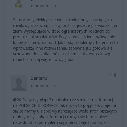
19.10.2019 11:03
Samochody elektryczne nie są żadną przyszłością tylko
chwilowym zapchaj dziurą, póki są jeszcze pierwiastki (na
ziemi występujące w dość ograniczonych ilościach) do
produkcji akumulatorów. Przyszłościa są inne paliwa, ale
lobby jest teraz na prąd. Jak będą problemy z bateriami to
wprowadzą inne rozwiązania, zapewne już gotowe ale
schowane do szuflad póki co...brzmi spiskowo ale wg
mnie tak mniej więcej to wygląda.
0
Denieru
19.10.2019 11:49
@20 Ślepy czy głupi ? napisałem że szukałem informacji
na POLSKICH STRONACH tak ciężko to pojąć ? wydaje mi
się że mamy u siebie wystarczająco wiele stron piszących
o niczym by i taka informacja mogła się tam znaleźć
najwidoczniej pomyliłem się a teraz żegnaj na liście