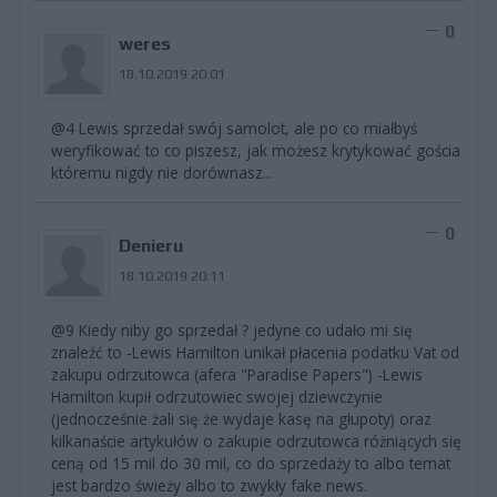
0
weres
18.10.2019 20:01
@4 Lewis sprzedał swój samolot, ale po co miałbyś
weryfikować to co piszesz, jak możesz krytykować gościa
któremu nigdy nie dorównasz...
0
Denieru
18.10.2019 20:11
@9 Kiedy niby go sprzedał ? jedyne co udało mi się
znaleźć to -Lewis Hamilton unikał płacenia podatku Vat od
zakupu odrzutowca (afera "Paradise Papers") -Lewis
Hamilton kupił odrzutowiec swojej dziewczynie
(jednocześnie żali się że wydaje kasę na głupoty) oraz
kilkanaście artykułów o zakupie odrzutowca różniących się
ceną od 15 mil do 30 mil, co do sprzedaży to albo temat
jest bardzo świeży albo to zwykły fake news.