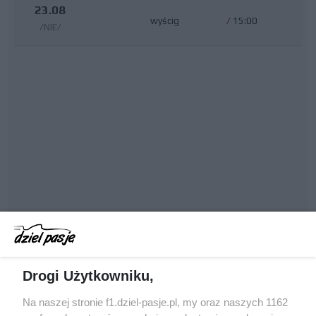
23.08
wyścig
/
15:00
/NIE/
Drogi Użytkowniku,
Na naszej stronie f1.dziel-pasje.pl, my oraz naszych 1162