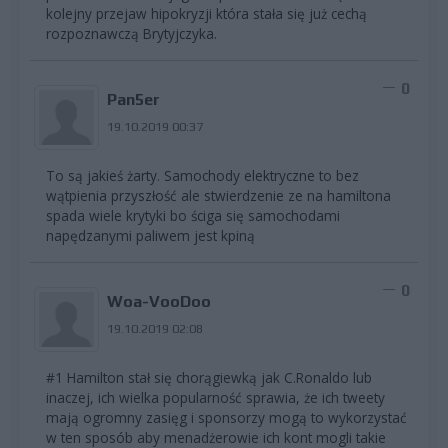
kolejny przejaw hipokryzji która stała się już cechą
rozpoznawczą Brytyjczyka.
0
Pan5er
19.10.2019 00:37
To są jakieś żarty. Samochody elektryczne to bez
wątpienia przyszłość ale stwierdzenie ze na hamiltona
spada wiele krytyki bo ściga się samochodami
napędzanymi paliwem jest kpiną
0
Woa-VooDoo
19.10.2019 02:08
#1 Hamilton stał się chorągiewką jak C.Ronaldo lub
inaczej, ich wielka popularność sprawia, że ich tweety
mają ogromny zasięg i sponsorzy mogą to wykorzystać
w ten sposób aby menadżerowie ich kont mogli takie