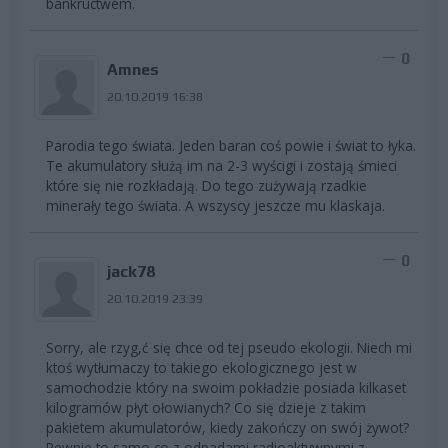
bankructwem.
0
Amnes
20.10.2019 16:38
Parodia tego świata. Jeden baran coś powie i świat to łyka.
Te akumulatory służą im na 2-3 wyścigi i zostają śmieci
które się nie rozkładają. Do tego zużywają rzadkie
minerały tego świata. A wszyscy jeszcze mu klaskaja.
0
jack78
20.10.2019 23:39
Sorry, ale rzyg,ć się chce od tej pseudo ekologii. Niech mi
ktoś wytłumaczy to takiego ekologicznego jest w
samochodzie który na swoim pokładzie posiada kilkaset
kilogramów płyt ołowianych? Co się dzieje z takim
pakietem akumulatorów, kiedy zakończy on swój żywot?
Pewnie to samo co z odpadami radioaktywnymi z