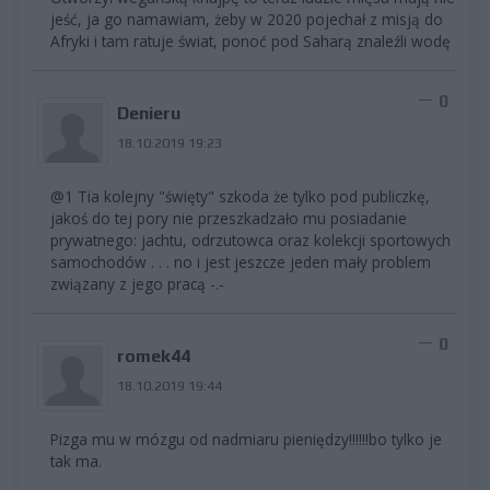
jeść, ja go namawiam, żeby w 2020 pojechał z misją do
Afryki i tam ratuje świat, ponoć pod Saharą znaleźli wodę
0
Denieru
18.10.2019 19:23
@1 Tia kolejny "święty" szkoda że tylko pod publiczkę,
jakoś do tej pory nie przeszkadzało mu posiadanie
prywatnego: jachtu, odrzutowca oraz kolekcji sportowych
samochodów . . . no i jest jeszcze jeden mały problem
związany z jego pracą -.-
0
romek44
18.10.2019 19:44
Pizga mu w mózgu od nadmiaru pieniędzy!!!!!!bo tylko je
tak ma.