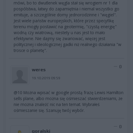
mówi, bo to dwutlenek węgla stał się wrogiem nr 1 dla
pospólstwa, łatwy do zapamiętnia i niemal wszystko go
emituje, a szczególnie domy jednorodzinne i "węgiel".
Jest wiele państw europejskich, które przez specyfikę
terenu mogły postawić na geotermię, "czystą energię"
wodną czy wiatrową, niestety u nas jest to mało
efektywne. Nie dajmy się zwariować, więcej jest
politycznej i ideologicznej gadki niż realnego działania "w
trosce o planetę".
0
weres
19.10.2019 09:59
@10 Można wpisać w google prostą frazę Lewis Hamilton
sells plane, albo można się ośmieszać stwierdzeniami, że
nie można znaleźć nic na ten temat. Wybrałeś
ośmieszanie się. Szanuję twój wybór.
0
goralski