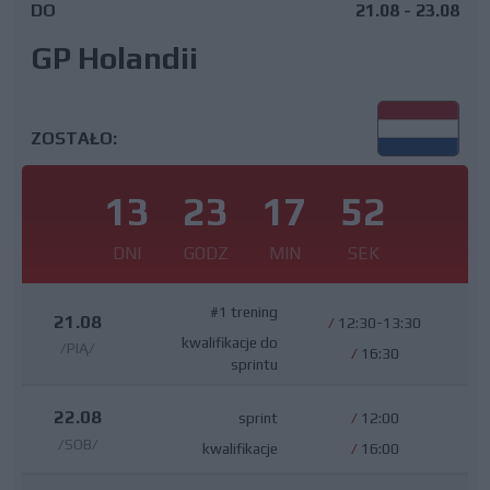
DO
21.08 - 23.08
GP Holandii
ZOSTAŁO:
13
23
17
51
DNI
GODZ
MIN
SEK
#1 trening
21.08
/
12:30-13:30
kwalifikacje do
/PIĄ/
/
16:30
sprintu
22.08
sprint
/
12:00
/SOB/
kwalifikacje
/
16:00