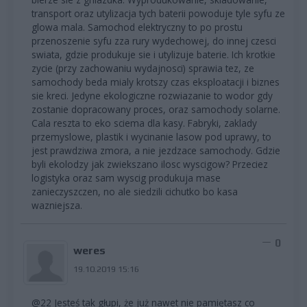
transport oraz utylizacja tych baterii powoduje tyle syfu ze
glowa mala. Samochod elektryczny to po prostu
przenoszenie syfu zza rury wydechowej, do innej czesci
swiata, gdzie produkuje sie i utylizuje baterie. Ich krotkie
zycie (przy zachowaniu wydajnosci) sprawia tez, ze
samochody beda mialy krotszy czas eksploatacji i biznes
sie kreci. Jedyne ekologiczne rozwiazanie to wodor gdy
zostanie dopracowany proces, oraz samochody solarne.
Cala reszta to eko sciema dla kasy. Fabryki, zaklady
przemyslowe, plastik i wycinanie lasow pod uprawy, to
jest prawdziwa zmora, a nie jezdzace samochody. Gdzie
byli ekolodzy jak zwiekszano ilosc wyscigow? Przeciez
logistyka oraz sam wyscig produkuja mase
zanieczyszczen, no ale siedzili cichutko bo kasa
wazniejsza.
0
weres
19.10.2019 15:16
@22 Jesteś tak głupi, że już nawet nie pamiętasz co