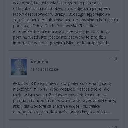
wiadomości udostępniać za ogromne pieniądze.
C.Ronaldo ostatnio ubolewał nad zdjęciem płonących
lasów deszczowych w Brazylii udostępniając fejkowe
zdjęcie a Hamilton ubolewa nad środowiskiem kompletnie
pomijając Chiny. Co do środowiska Chin i firm
europejskich które masowo przenoszą je do Chin to
pominę wątek. Kto jest zainteresowany to znajdzie
informacje w necie, powiem tylko, że to propaganda.
0
Vendeur
19.10.2019 03:06
@3, 4, 6, 8 Kolejny news, który łatwo ujawnia głupotę
niektórych. @16 16. Woa-VooDoo Piszesz sporo, ale
mało w tym sensu. Zakładam również, że nie masz
pojęcia o tym, że tak negowane w tej wypowiedzi Chiny,
robią dla środowiska znacznie więcej, niż wielce
europejski kraj przodowników wszystkiego - Polska...
0