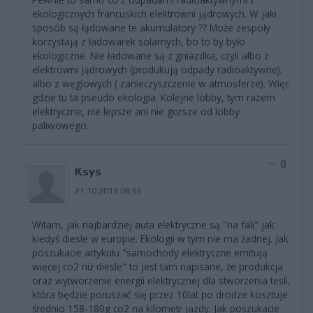
ekologicznych francuskich elektrowni jądrowych. W jaki
sposób są łądowane te akumulatory ?? Może zespoły
korzystają z ładowarek solarnych, bo to by było
ekologiczne. Nie ładowane są z gniazdka, czyli albo z
elektrowni jądrowych (produkują odpady radioaktywne),
albo z węglowych ( zanieczyszczenie w atmosferze). Więc
gdzie tu ta pseudo ekologia. Kolejne lobby, tym razem
elektryczne, nie lepsze ani nie gorsze od lobby
paliwowego.
0
Ksys
21.10.2019 08:56
Witam, jak najbardziej auta elektryczne są "na fali" jak
kiedyś diesle w europie. Ekologii w tym nie ma żadnej. Jak
poszukacie artykułu "samochody elektryczne emitują
więcej co2 niż diesle" to jest tam napisane, że produkcja
oraz wytworzenie energii elektrycznej dla stworzenia tesli,
która będzie poruszać się przez 10lat po drodze kosztuje
średnio 158-180g co2 na kilometr jazdy. Jak poszukacie