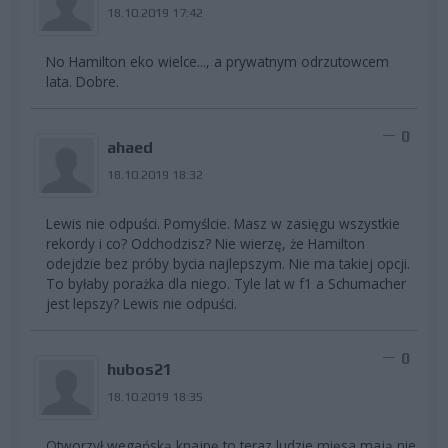
18.10.2019 17:42
No Hamilton eko wielce..., a prywatnym odrzutowcem
lata. Dobre.
0
ahaed
18.10.2019 18:32
Lewis nie odpuści. Pomyślcie. Masz w zasięgu wszystkie
rekordy i co? Odchodzisz? Nie wierzę, że Hamilton
odejdzie bez próby bycia najlepszym. Nie ma takiej opcji.
To byłaby porażka dla niego. Tyle lat w f1 a Schumacher
jest lepszy? Lewis nie odpuści.
0
hubos21
18.10.2019 18:35
Otworzył wegańską knajpę to teraz ludzie mięsa mają nie