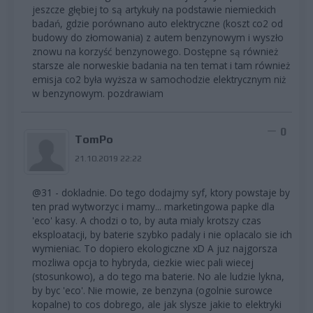
jeszcze głębiej to są artykuły na podstawie niemieckich
badań, gdzie porównano auto elektryczne (koszt co2 od
budowy do złomowania) z autem benzynowym i wyszło
znowu na korzyść benzynowego. Dostępne są również
starsze ale norweskie badania na ten temat i tam również
emisja co2 była wyższa w samochodzie elektrycznym niż
w benzynowym. pozdrawiam
0
TomPo
21.10.2019 22:22
@31 - dokladnie. Do tego dodajmy syf, ktory powstaje by
ten prad wytworzyc i mamy... marketingowa papke dla
'eco' kasy. A chodzi o to, by auta mialy krotszy czas
eksploatacji, by baterie szybko padaly i nie oplacalo sie ich
wymieniac. To dopiero ekologiczne xD A juz najgorsza
mozliwa opcja to hybryda, ciezkie wiec pali wiecej
(stosunkowo), a do tego ma baterie. No ale ludzie lykna,
by byc 'eco'. Nie mowie, ze benzyna (ogolnie surowce
kopalne) to cos dobrego, ale jak slysze jakie to elektryki