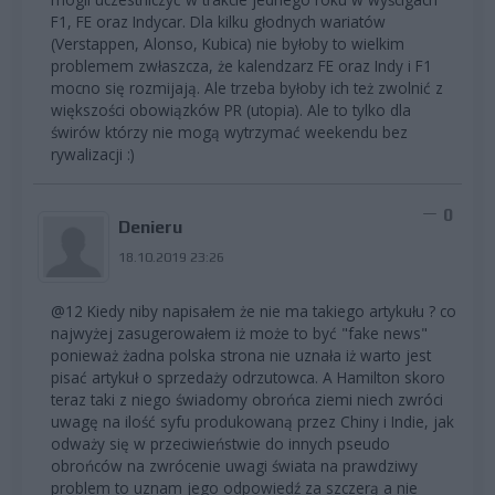
F1, FE oraz Indycar. Dla kilku głodnych wariatów
(Verstappen, Alonso, Kubica) nie byłoby to wielkim
problemem zwłaszcza, że kalendzarz FE oraz Indy i F1
mocno się rozmijają. Ale trzeba byłoby ich też zwolnić z
większości obowiązków PR (utopia). Ale to tylko dla
świrów którzy nie mogą wytrzymać weekendu bez
rywalizacji :)
0
Denieru
18.10.2019 23:26
@12 Kiedy niby napisałem że nie ma takiego artykułu ? co
najwyżej zasugerowałem iż może to być "fake news"
ponieważ żadna polska strona nie uznała iż warto jest
pisać artykuł o sprzedaży odrzutowca. A Hamilton skoro
teraz taki z niego świadomy obrońca ziemi niech zwróci
uwagę na ilość syfu produkowaną przez Chiny i Indie, jak
odważy się w przeciwieństwie do innych pseudo
obrońców na zwrócenie uwagi świata na prawdziwy
problem to uznam jego odpowiedź za szczerą a nie