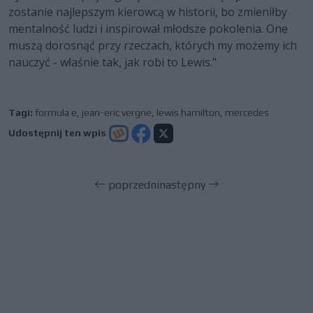
zostanie najlepszym kierowcą w historii, bo zmieniłby
mentalność ludzi i inspirował młodsze pokolenia. One
muszą dorosnąć przy rzeczach, których my możemy ich
nauczyć - właśnie tak, jak robi to Lewis."
Tagi:
formula e
,
jean-eric vergne
,
lewis hamilton
,
mercedes
Udostępnij ten wpis
poprzedni
następny