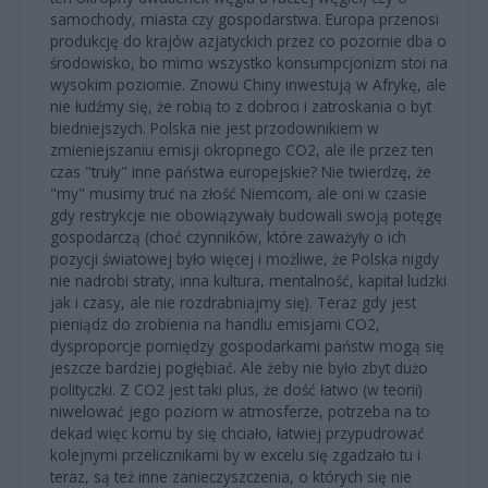
samochody, miasta czy gospodarstwa. Europa przenosi
produkcję do krajów azjatyckich przez co pozornie dba o
środowisko, bo mimo wszystko konsumpcjonizm stoi na
wysokim poziomie. Znowu Chiny inwestują w Afrykę, ale
nie łudźmy się, że robią to z dobroci i zatroskania o byt
biedniejszych. Polska nie jest przodownikiem w
zmieniejszaniu emisji okropnego CO2, ale ile przez ten
czas "truły" inne państwa europejskie? Nie twierdzę, że
"my" musimy truć na złość Niemcom, ale oni w czasie
gdy restrykcje nie obowiązywały budowali swoją potęgę
gospodarczą (choć czynników, które zaważyły o ich
pozycji światowej było więcej i możliwe, że Polska nigdy
nie nadrobi straty, inna kultura, mentalność, kapitał ludzki
jak i czasy, ale nie rozdrabniajmy się). Teraz gdy jest
pieniądz do zrobienia na handlu emisjami CO2,
dysproporcje pomiędzy gospodarkami państw mogą się
jeszcze bardziej pogłębiać. Ale żeby nie było zbyt dużo
polityczki. Z CO2 jest taki plus, że dość łatwo (w teorii)
niwelować jego poziom w atmosferze, potrzeba na to
dekad więc komu by się chciało, łatwiej przypudrować
kolejnymi przelicznikami by w excelu się zgadzało tu i
teraz, są też inne zanieczyszczenia, o których się nie