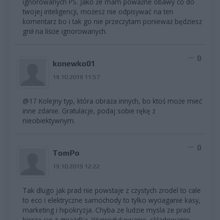
ignorowanych PS. Jako że mam poważne obawy co do
twojej inteligencji, możesz nie odpisywać na ten
komentarz bo i tak go nie przeczytam ponieważ będziesz
gnił na liście ignorowanych.
0
konewko01
19.10.2019 11:57
@17 Kolejny typ, która obraża innych, bo ktoś może mieć
inne zdanie. Gratulacje, podaj sobie rękę z
nieobiektywnym.
0
TomPo
19.10.2019 12:22
Tak dlugo jak prad nie powstaje z czystych zrodel to cale
to eco i elektryczne samochody to tylko wyciaganie kasy,
marketing i hipokryzja. Chyba ze ludzie mysla ze prad
bierze sie z gniazdka. Wyprodukowanie, skladowanie,