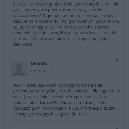
piszesz. ,,a teraz żegnaj na liście ignorowanych'' ,,bo i tak
go nie przeczytam ponieważ będziesz gnił na liście
ignorowanych.'' W jednym poście musiałeś napisać dwa
razy, że mnie dodasz do listy ignorowanych. Zapomniałeś
że już raz to napisałeś? Nie poradziłeś sobie z prostą
czynnością jaką jest weryfikacja tego czy Lewis sprzedał
samolot. Tak, więc pytanie kto jest ślepy i/lub głupi jest
retoryczne...
0
Denieru
19.10.2019 17:59
@24 Niestety ale obecni ekolodzy to tylko pionki
protestujące tam gdzie jest to bezpieczne i dla tego kto im
więcej zapłaci, jakoś nie widać ich protestujących w
Chinach lub Indiach. @25 Mam cichą nadzieję że ten
"geniusz" pomimo napisania mu 2x informacji o dodaniu
do listy ignorowanych nie pisze do mnie.