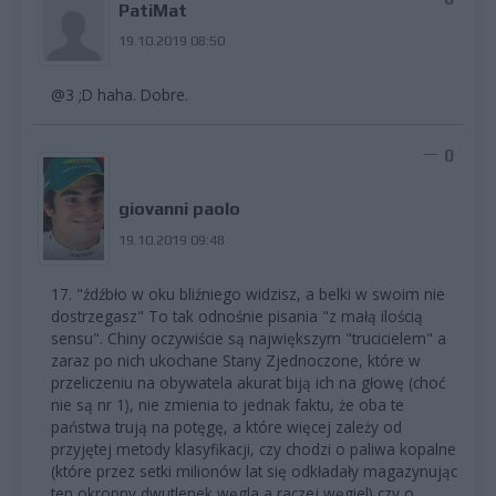
PatiMat
19.10.2019 08:50
@3 ;D haha. Dobre.
0
giovanni paolo
19.10.2019 09:48
17. "źdźbło w oku bliźniego widzisz, a belki w swoim nie
dostrzegasz" To tak odnośnie pisania "z małą ilością
sensu". Chiny oczywiście są największym "trucicielem" a
zaraz po nich ukochane Stany Zjednoczone, które w
przeliczeniu na obywatela akurat biją ich na głowę (choć
nie są nr 1), nie zmienia to jednak faktu, że oba te
państwa trują na potęgę, a które więcej zależy od
przyjętej metody klasyfikacji, czy chodzi o paliwa kopalne
(które przez setki milionów lat się odkładały magazynując
ten okropny dwutlenek węgla a raczej węgiel) czy o