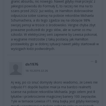
granic absurdu, nic nowego. Nawet gdyby miał przejść z
jakiegoś powodu do Formuły E, to raczej nie ma na to
szans przed 2022. Już widzę, że Hamilton dobrowolnie
odpuszcza sobie szansę na pobicie rekordów Michaela
Schumachera, a do tego zgadza się na obcięcie 98%
swojej pensji w trosce o środowisko. Vergne chyba zbyt
poważnie podszedł do jego słów, ale w sumie co mu
szkodzi. W elektrycznej serii zapewne by Lewisa pokonał,
a wygranie mistrzostw z taką postacią jak Hamilton
postawiłoby go w dobrej sytuacji nawet jakby startowali w
wyścigach łodzi podwodnych.
0
ds1976
18.10.2019 22:26
Aj waj, po co snuć domysły skoro wiadomo, że Lewis nie
odpuści F1 dopóki będzie miał (a ma bardzo realne!!!)
szanse na pobicie rekordów Michaela. Jego celem jest 8
tytułów i przekroczenie magicznej bariery 100 zwycięstw.
Tyle w temacie Lewisa i F1. Inną bajką jest gdyby kierowcy
mogli uczestniczyć w trakcie jednego roku w wyścigach