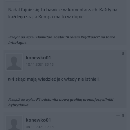
Nadal fajnie się tu bawicie w komentarzach. Każdy na
każdego sra, a Kempa ma to w dupie.
Przejdź do wpisu
Hamilton został "Królem Prędkości" na torze
Interlagos
0
konewko01
10.11.2021 23:18
@4 skąd mają wiedzieć jak wtedy nie istnieli.
Przejdź do wpisu
F1 odsłoniła nową grafikę promującą silniki
hybrydowe
0
konewko01
08.11.2021 17:13