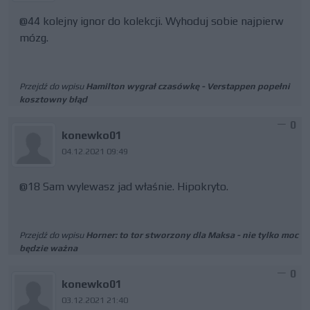
@44 kolejny ignor do kolekcji. Wyhoduj sobie najpierw
mózg.
Przejdź do wpisu
Hamilton wygrał czasówkę - Verstappen popełni
kosztowny błąd
0
konewko01
04.12.2021 09:49
@18 Sam wylewasz jad właśnie. Hipokryto.
Przejdź do wpisu
Horner: to tor stworzony dla Maksa - nie tylko moc
będzie ważna
0
konewko01
03.12.2021 21:40