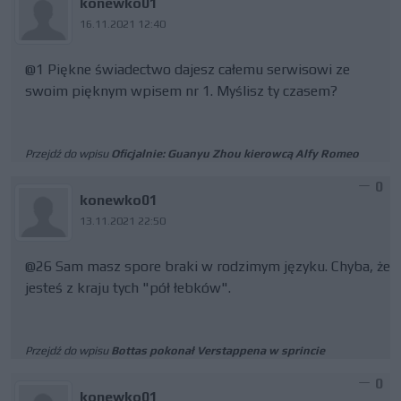
konewko01
16.11.2021 12:40
@1 Piękne świadectwo dajesz całemu serwisowi ze
swoim pięknym wpisem nr 1. Myślisz ty czasem?
Przejdź do wpisu
Oficjalnie: Guanyu Zhou kierowcą Alfy Romeo
0
konewko01
13.11.2021 22:50
@26 Sam masz spore braki w rodzimym języku. Chyba, że
jesteś z kraju tych "pół łebków".
Przejdź do wpisu
Bottas pokonał Verstappena w sprincie
0
konewko01