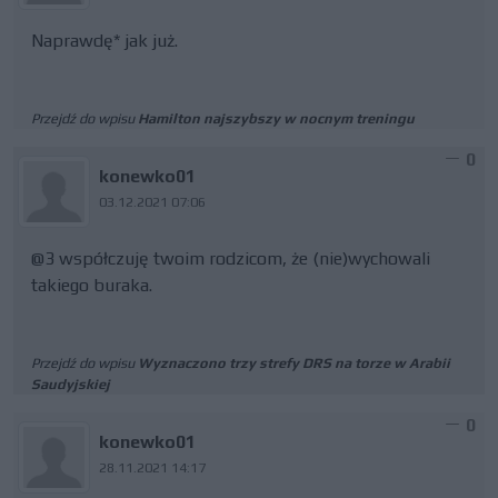
Naprawdę* jak już.
Przejdź do wpisu
Hamilton najszybszy w nocnym treningu
0
konewko01
03.12.2021 07:06
@3 współczuję twoim rodzicom, że (nie)wychowali
takiego buraka.
Przejdź do wpisu
Wyznaczono trzy strefy DRS na torze w Arabii
Saudyjskiej
0
konewko01
28.11.2021 14:17