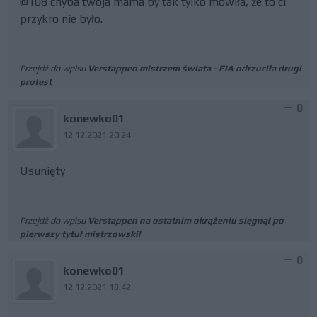
@108 chyba twoja mama by tak tylko mówiła, że to ci
przykro nie było.
Przejdź do wpisu
Verstappen mistrzem świata - FIA odrzuciła drugi
protest
0
konewko01
12.12.2021 20:24
Usunięty
Przejdź do wpisu
Verstappen na ostatnim okrążeniu sięgnął po
pierwszy tytuł mistrzowski!
0
konewko01
12.12.2021 18:42