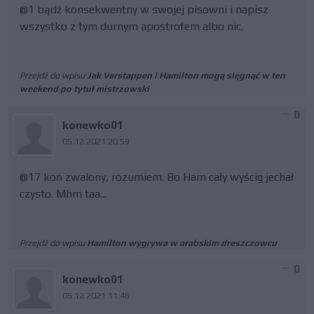
@1 bądź konsekwentny w swojej pisowni i napisz
wszystko z tym durnym apostrofem albo nic.
Przejdź do wpisu
Jak Verstappen i Hamilton mogą sięgnąć w ten
weekend po tytuł mistrzowski
0
konewko01
05.12.2021 20:59
@17 koń zwalony, rozumiem. Bo Ham cały wyścig jechał
czysto. Mhm taa...
Przejdź do wpisu
Hamilton wygrywa w arabskim dreszczowcu
0
konewko01
05.12.2021 11:46