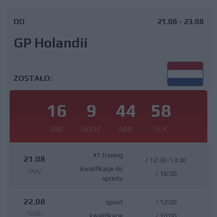
DO
21.08 - 23.08
GP Holandii
ZOSTAŁO:
16
9
44
57
DNI
GODZ
MIN
SEK
#1 trening
21.08
/
12:30-13:30
kwalifikacje do
/PIĄ/
/
16:30
sprintu
22.08
sprint
/
12:00
/SOB/
kwalifikacje
/
16:00