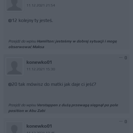
11.12.2021 21:54
@12 kolejny ty jesteś.
Przejdź do wpisu
Hamilton: jesteśmy w dobrej sytuacji i mogę
obserwować Maksa
0
konewko01
11.12.2021 15:30
@20 tak mówisz do matki jak daje ci jeść?
Przejdź do wpisu
Verstappen z dużą przewagą sięgnął po pole
position w Abu Zabi
0
konewko01
11.12.2021 13:45