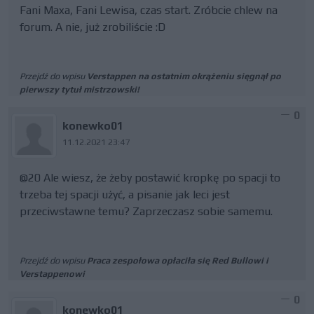
Fani Maxa, Fani Lewisa, czas start. Zróbcie chlew na
forum. A nie, już zrobiliście :D
Przejdź do wpisu
Verstappen na ostatnim okrążeniu sięgnął po
pierwszy tytuł mistrzowski!
0
konewko01
11.12.2021 23:47
@20 Ale wiesz, że żeby postawić kropkę po spacji to
trzeba tej spacji użyć, a pisanie jak leci jest
przeciwstawne temu? Zaprzeczasz sobie samemu.
Przejdź do wpisu
Praca zespołowa opłaciła się Red Bullowi i
Verstappenowi
0
konewko01